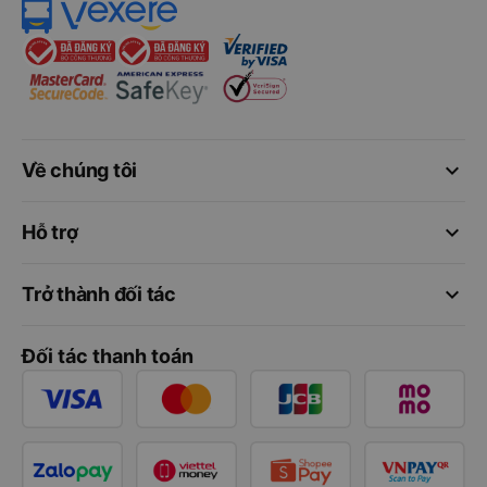
keyboard_arrow_down
Về chúng tôi
keyboard_arrow_down
Hỗ trợ
keyboard_arrow_down
Trở thành đối tác
Đối tác thanh toán