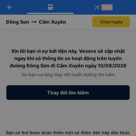
arrow_back
Tải app Vexere ngay!
Tải app Vexere
-30k
Mở app
Mở app
Nhận ưu đãi thành viên độc
-30k/ghế khi đặt vé máy bay qua
quyền
app
Đông Sơn
Cẩm Xuyên
Chọn ngày
Xin lỗi bạn vì sự bất tiện này. Vexere sẽ cập nhật
ngay khi có thông tin xe hoạt động trên tuyến
đường Đông Sơn đi Cẩm Xuyên ngày 10/08/2026
Xin bạn vui lòng thay đổi tuyến đường tìm kiếm
Thay đổi tìm kiếm
Bạn có thể tham khảo thêm một số điểm đến hấp dẫn khác