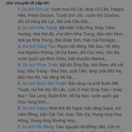
cho chuyến đi sắp tới:
1.
Du lịch Đà Lạt:
Vườn hoa Đà Lạt, làng Cù Lần, Happy
Hills, Fresh Garden, Tuyệt tình cốc, vườn thú Zoodoo,
đồi cỏ hồng Đà Lạt, đồi chè Cầu Đất,...
2.
Du lịch Nha Trang:
Bãi biển Trần Phú, tháp Trầm
Hương, nhà thờ đá, chợ đêm Nha Trang, đảo Hòn Mun,
nhà ga Nha Trang, đảo Điệp Sơn, thác bà Ponagar,...
3.
Du lịch Vũng Tàu:
Ngọn hải đăng, Bãi Sau, Hồ Mây,
mũi Nghinh Phong, hồ Đá Xanh, đồi Con Heo, hòn Bà,
vườn quốc gia Bình Châu, bến thuyền Marina,...
4.
Du lịch Phan Thiết:
Bãi đá Ông Địa, hòn Rơm, đồi cát
bay, Bàu Trắng - Bàu Sen, suối Tiên, làng chài Mũi Né,
đảo Hòn Bà, hải đăng Kê Gà,...
5.
Du lịch Buôn Ma Thuột:
Bảo tàng cà phê Buôn Mê
Thuột, núi Đá Voi, hồ Lắk, cụm 3 thác Dray Sap – Dray
Nur – Gia Long, Buôn Đôn, hồ Ea Kao, vườn quốc gia
Chư Yang Shin,...
6.
Du lịch Sapa:
Nhà thờ đá Sapa, bảo tàng Sapa, núi
Hàm Rồng, bản Cát Cát, thác Tiên Sa, thung lũng Hoa
Hồng, thung lũng Mường Hoa,...
7.
Du lịch Hà Giang:
Cao nguyên đá Đồng Văn, cột cờ