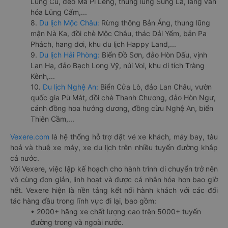
Lũng Cú, đèo Mã Pí Lèng, thung lũng Sủng Là, làng văn
hóa Lũng Cẩm,...
8.
Du lịch Mộc Châu:
Rừng thông Bản Áng, thung lũng
mận Nà Ka, đồi chè Mộc Châu, thác Dải Yếm, bản Pa
Phách, hang dơi, khu du lịch Happy Land,...
9.
Du lịch Hải Phòng:
Biển Đồ Sơn, đảo Hòn Dấu, vịnh
Lan Hạ, đảo Bạch Long Vỹ, núi Voi, khu di tích Tràng
Kênh,...
10.
Du lịch Nghệ An:
Biển Cửa Lò, đảo Lan Châu, vườn
quốc gia Pù Mát, đồi chè Thanh Chương, đảo Hòn Ngư,
cánh đồng hoa hướng dương, đồng cừu Nghệ An, biển
Thiên Cầm,...
Vexere.com
là hệ thống hỗ trợ đặt vé xe khách, máy bay, tàu
hoả và thuê xe máy, xe du lịch trên nhiều tuyến đường khắp
cả nước.
Với Vexere, việc lập kế hoạch cho hành trình di chuyển trở nên
vô cùng đơn giản, linh hoạt và được cá nhân hóa hơn bao giờ
hết. Vexere hiện là nền tảng kết nối hành khách với các đối
tác hàng đầu trong lĩnh vực đi lại, bao gồm:
• 2000+ hãng xe chất lượng cao trên 5000+ tuyến
đường trong và ngoài nước.