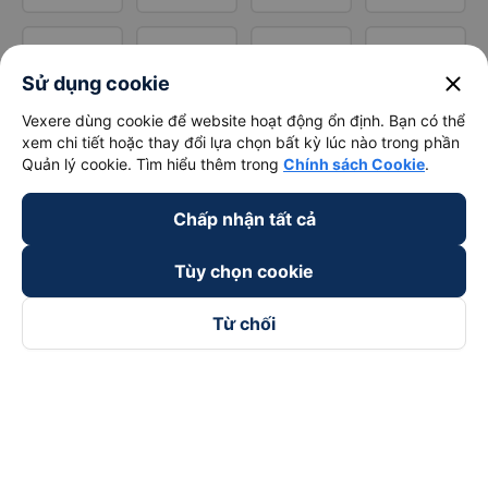
close
Sử dụng cookie
Vexere dùng cookie để website hoạt động ổn định. Bạn có thể
xem chi tiết hoặc thay đổi lựa chọn bất kỳ lúc nào trong phần
Quản lý cookie. Tìm hiểu thêm trong
Chính sách Cookie
.
Chấp nhận tất cả
Tùy chọn cookie
Từ chối
Theo dõi chúng tôi trên
Facebook
Tiktok
Youtube
Công ty TNHH Thương Mại Dịch Vụ Vexere