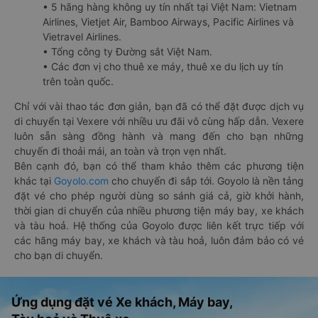
• 5 hãng hàng không uy tín nhất tại Việt Nam: Vietnam
Airlines, Vietjet Air, Bamboo Airways, Pacific Airlines và
Vietravel Airlines.
• Tổng công ty Đường sắt Việt Nam.
• Các đơn vị cho thuê xe máy, thuê xe du lịch uy tín
trên toàn quốc.
Chỉ với vài thao tác đơn giản, bạn đã có thể đặt được dịch vụ
di chuyển tại Vexere với nhiều ưu đãi vô cùng hấp dẫn. Vexere
luôn sẵn sàng đồng hành và mang đến cho bạn những
chuyến đi thoải mái, an toàn và trọn vẹn nhất.
Bên cạnh đó, bạn có thể tham khảo thêm các phương tiện
khác tại
Goyolo.com
cho chuyến đi sắp tới. Goyolo là nền tảng
đặt vé cho phép người dùng so sánh giá cả, giờ khởi hành,
thời gian di chuyển của nhiều phương tiện máy bay, xe khách
và tàu hoả. Hệ thống của Goyolo được liên kết trực tiếp với
các hãng máy bay, xe khách và tàu hoả, luôn đảm bảo có vé
cho bạn di chuyển.
Ứng dụng đặt vé Xe khách, Máy bay,