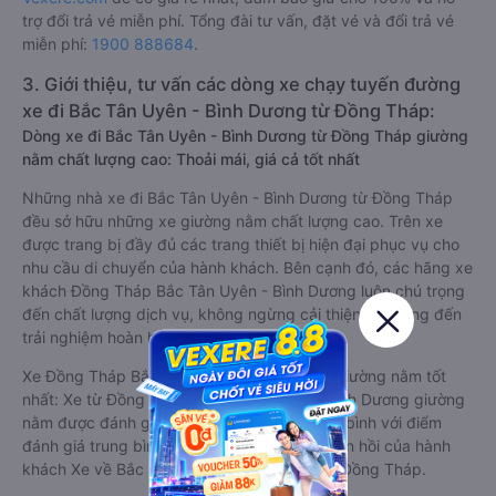
trợ đổi trả vé miễn phí. Tổng đài tư vấn, đặt vé và đổi trả vé
miễn phí:
1900 888684
.
3. Giới thiệu, tư vấn các dòng xe chạy tuyến đường
xe đi Bắc Tân Uyên - Bình Dương từ Đồng Tháp:
Dòng xe đi Bắc Tân Uyên - Bình Dương từ Đồng Tháp giường
nằm chất lượng cao: Thoải mái, giá cả tốt nhất
Những nhà xe đi Bắc Tân Uyên - Bình Dương từ Đồng Tháp
đều sở hữu những xe giường nằm chất lượng cao. Trên xe
được trang bị đầy đủ các trang thiết bị hiện đại phục vụ cho
nhu cầu di chuyển của hành khách. Bên cạnh đó, các hãng xe
khách Đồng Tháp Bắc Tân Uyên - Bình Dương luôn chú trọng
đến chất lượng dịch vụ, không ngừng cải thiện để mang đến
trải nghiệm hoàn hảo cho hành khách.
Xe Đồng Tháp Bắc Tân Uyên - Bình Dương giường nằm tốt
nhất: Xe từ Đồng Tháp đi Bắc Tân Uyên - Bình Dương giường
nằm được đánh giá chung chất lượng Trung bình với điểm
đánh giá trung bình từ 1.7/5 dựa trên 26 phản hồi của hành
khách Xe về Bắc Tân Uyên - Bình Dương từ Đồng Tháp.