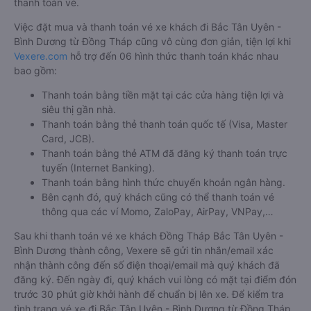
thanh toán vé.
Việc đặt mua và thanh toán vé xe khách đi Bắc Tân Uyên -
Bình Dương từ Đồng Tháp cũng vô cùng đơn giản, tiện lợi khi
Vexere.com
hỗ trợ đến 06 hình thức thanh toán khác nhau
bao gồm:
Thanh toán bằng tiền mặt tại các cửa hàng tiện lợi và
siêu thị gần nhà.
Thanh toán bằng thẻ thanh toán quốc tế (Visa, Master
Card, JCB).
Thanh toán bằng thẻ ATM đã đăng ký thanh toán trực
tuyến (Internet Banking).
Thanh toán bằng hình thức chuyển khoản ngân hàng.
Bên cạnh đó, quý khách cũng có thể thanh toán vé
thông qua các ví Momo, ZaloPay, AirPay, VNPay,…
Sau khi thanh toán vé xe khách Đồng Tháp Bắc Tân Uyên -
Bình Dương thành công, Vexere sẽ gửi tin nhắn/email xác
nhận thành công đến số điện thoại/email mà quý khách đã
đăng ký. Đến ngày đi, quý khách vui lòng có mặt tại điểm đón
trước 30 phút giờ khởi hành để chuẩn bị lên xe. Để kiểm tra
tình trạng vé xe đi Bắc Tân Uyên - Bình Dương từ Đồng Tháp