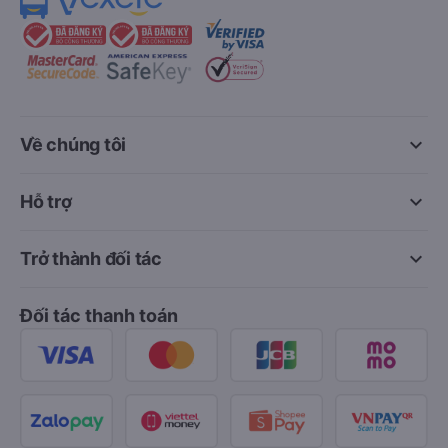
keyboard_arrow_down
Về chúng tôi
keyboard_arrow_down
Hỗ trợ
keyboard_arrow_down
Trở thành đối tác
Đối tác thanh toán