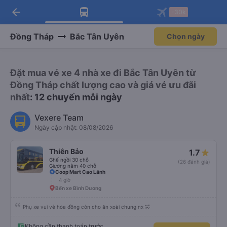
arrow_back
Tải app Vexere ngay!
Tải app Vexere
-30k
Mở app
Mở app
Nhận ưu đãi thành viên độc
-30k/ghế khi đặt vé máy bay qua
quyền
app
Đồng Tháp
Bắc Tân Uyên
Chọn ngày
Đặt mua vé xe 4 nhà xe đi Bắc Tân Uyên từ
Đồng Tháp chất lượng cao và giá vé ưu đãi
nhất
: 12 chuyến mỗi ngày
Vexere Team
Ngày cập nhật: 08/08/2026
Thiên Bảo
1.7
Ghế ngồi 30 chỗ
(26 đánh giá)
Giường nằm 40 chỗ
Coop Mart Cao Lãnh
4 giờ
Bến xe Bình Dương
Phụ xe vui vẻ hòa đồng còn cho ăn xoài chung nx 🤣
Không cần thanh toán trước