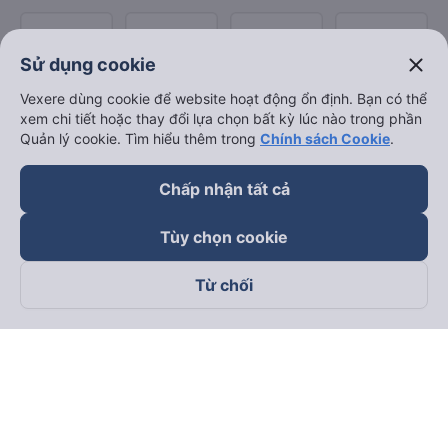
close
Sử dụng cookie
Vexere dùng cookie để website hoạt động ổn định. Bạn có thể
xem chi tiết hoặc thay đổi lựa chọn bất kỳ lúc nào trong phần
Quản lý cookie. Tìm hiểu thêm trong
Chính sách Cookie
.
Chấp nhận tất cả
Tùy chọn cookie
Từ chối
Theo dõi chúng tôi trên
Facebook
Tiktok
Youtube
Công ty TNHH Thương Mại Dịch Vụ Vexere
Địa chỉ đăng ký kinh doanh: 8C Chữ Đồng Tử, Phường Tân