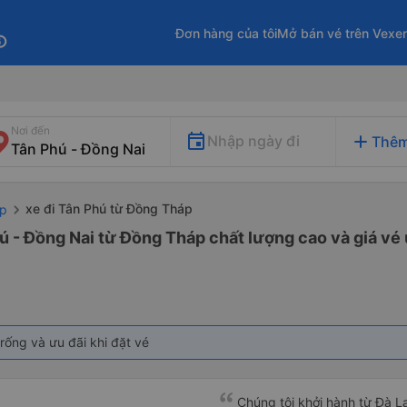
Đơn hàng của tôi
Mở bán vé trên Vexe
fo
Nơi đến
add
Nhập ngày đi
Thêm
xe đi Tân Phú từ Đồng Tháp
áp
ú - Đồng Nai từ Đồng Tháp chất lượng cao và giá vé 
rống và ưu đãi khi đặt vé
Chúng tôi khởi hành từ Đà Lạ