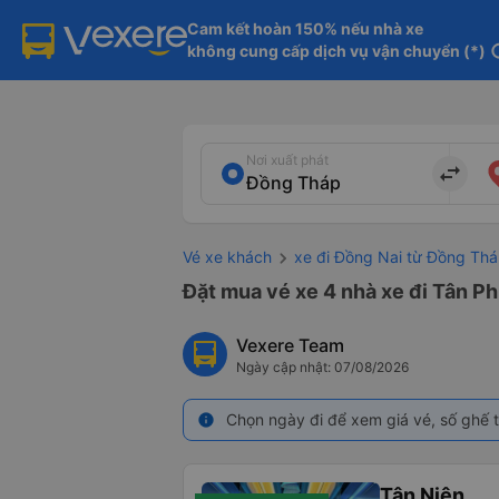
Cam kết hoàn 150% nếu nhà xe

không cung cấp dịch vụ vận chuyển (*)
in
Nơi xuất phát
import_export
Vé xe khách
xe đi Đồng Nai từ Đồng Th
Đặt mua vé xe 4 nhà xe đi Tân Ph
Vexere Team
Ngày cập nhật: 07/08/2026
Chọn ngày đi để xem giá vé, số ghế t
info
Tân Niên