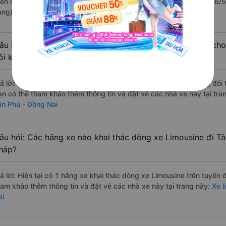
iên đi Tân Phú - Đồng Nai từ Đồng Tháp với điểm chất lượng là 4.6/
àng).
âu hỏi: Có loại xe Đồng Tháp Tân Phú - Đồng Nai dành cho
ôi không?
rả lời: Hiện tại có 1 hãng xe khai thác dòng xe Limousine giường đôi
ạn có thể tham khảo thêm thông tin và đặt vé các nhà xe này tại tra
ân Phú - Đồng Nai
âu hỏi: Các hãng xe nào khai thác dòng xe Limousine đi T
háp?
rả lời: Hiện tại có 1 hãng xe khai thác dòng xe Limousine trên tuyến
ham khảo thêm thông tin và đặt vé các nhà xe này tại trang này:
Xe l
ai