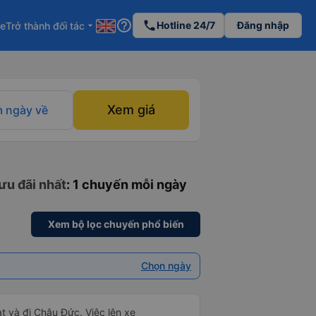
help_outline
phone
Hotline 24/7
Đăng nhập
re
Trở thành đối tác
arrow_drop_down
Xem giá
 ngày về
ưu đãi nhất
: 1 chuyến mỗi ngày
Xem bộ lọc chuyến phổ biến
Chọn ngày
t và đi Châu Đức. Việc lên xe