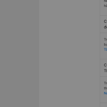
N
h
C
đ
T
b
T
C
T
T
t
N