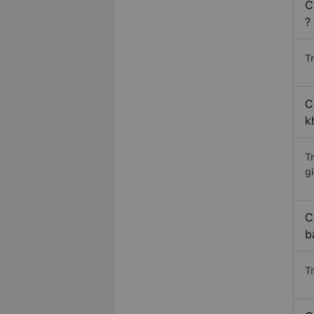
C
?
Tr
C
k
T
gi
C
b
T