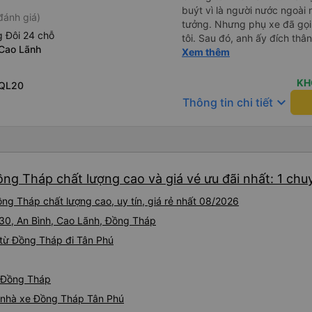
buýt vì là người nước ngoài
đánh giá)
tưởng. Nhưng phụ xe đã gọi
 Đôi 24 chỗ
tôi. Sau đó, anh ấy đích thân
Cao Lãnh
tiên đi xe giường nằm với ha
Xem thêm
tôi không chắc chắn khi nào
uống. Tôi rất ngạc nhiên khi
KH
 QL20
Thơ và mọi người xuống xe 
keyboard_arrow_down
Thông tin chi tiết
thức chúng tôi dậy và đảm b
chung, đó là một trải nghiệm
chăn, và đủ chỗ cho 1 người 
ng Tháp chất lượng cao và giá vé ưu đãi nhất: 1 chu
ng Tháp chất lượng cao, uy tín, giá rẻ nhất 08/2026
QL30, An Bình, Cao Lãnh, Đồng Tháp
từ Đồng Tháp đi Tân Phú
ừ Đồng Tháp
iá nhà xe Đồng Tháp Tân Phú