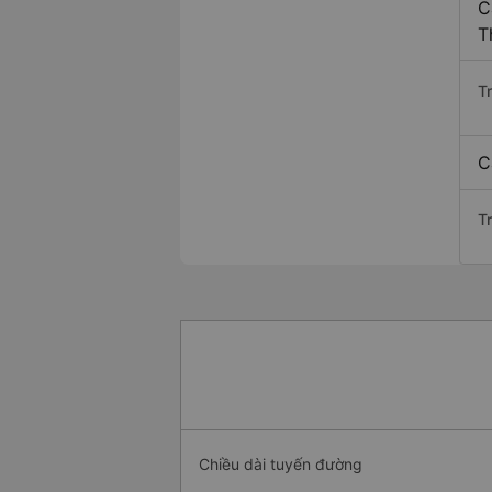
C
T
T
C
T
Chiều dài tuyến đường