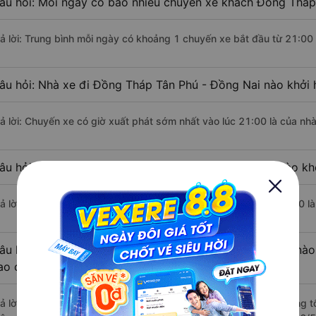
âu hỏi: Mỗi ngày có bao nhiêu chuyến xe khách Đồng Tháp 
rả lời: Trung bình mỗi ngày có khoảng 1 chuyến xe bắt đầu từ 21:00
âu hỏi: Nhà xe đi Đồng Tháp Tân Phú - Đồng Nai nào khởi
rả lời: Chuyến xe có giờ xuất phát sớm nhất vào lúc 21:00 là của nhà
âu hỏi: Nhà xe đi Tân Phú - Đồng Nai từ Đồng Tháp nào khở
rả lời: Chuyến xe có giờ xuất phát trễ (muộn) nhất là vào lúc 21:00 l
âu hỏi: Review xe đi Tân Phú - Đồng Nai từ Đồng Tháp nào 
ao cấp nhất?
rả lời: Những hãng xe đi Đồng Tháp Tân Phú - Đồng Nai chất lượng tố