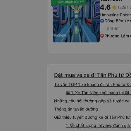
Xác nhận tức thì
4.6
star
(2281 
Limousine Phòng
Cổng Bến xe 
6h10m
Phương Lâm
Đặt mua vé xe đi Tân Phú từ Đồ
Tư vấn TOP 1 xe khách đi Tân Phú từ Đồ
🚌 1. Xe Tân Niên khởi hành tại 
Những câu hỏi thường gặp về tuyến xe 
Thông tin tuyến đường
Giới thiệu tuyến đường xe đi Tân Phú t
1. Về chất lượng, review, đánh g