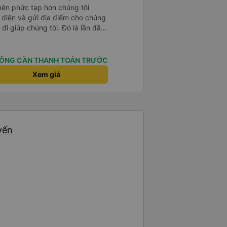
 nên phức tạp hơn chúng tôi
 điện và gửi địa điểm cho chúng
 đi giúp chúng tôi. Đó là lần đầu
i đứa trẻ nhỏ khá thú vị. Chúng
 xe sẽ dừng lại để nghỉ hoặc ăn
 xe dừng lại lúc nửa đêm ở Cần
ÔNG CẦN THANH TOÁN TRƯỚC
ăn. Khi đến điểm dừng, họ đánh
Xem giá
ảo chúng tôi đã sẵn sàng. Nhìn
 tốt. Mỗi giường đều có gối và
lớn và 1 trẻ em nằm thoải mái.
yến