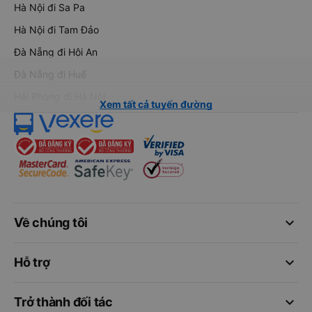
Hà Nội đi Sa Pa
Hà Nội đi Tam Đảo
Đà Nẵng đi Hội An
Đà Nẵng đi Huế
Hải Phòng đi Hà Nội
Xem tất cả tuyến đường
keyboard_arrow_down
Về chúng tôi
keyboard_arrow_down
Hỗ trợ
keyboard_arrow_down
Trở thành đối tác