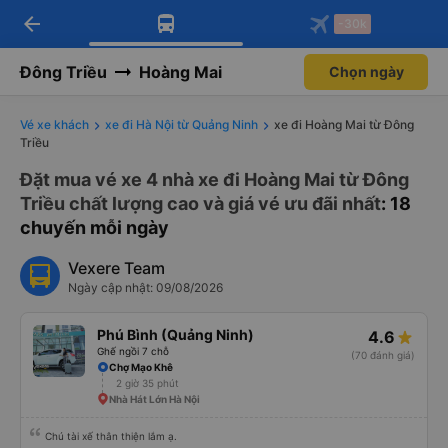
arrow_back
Tải app Vexere ngay!
Tải app Vexere
-30k
Mở app
Mở app
Nhận ưu đãi thành viên độc
-30k/ghế khi đặt vé máy bay qua
quyền
app
Đông Triều
Hoàng Mai
Chọn ngày
Vé xe khách
xe đi Hà Nội từ Quảng Ninh
xe đi Hoàng Mai từ Đông
Triều
Đặt mua vé xe 4 nhà xe đi Hoàng Mai từ Đông
Triều chất lượng cao và giá vé ưu đãi nhất
: 18
chuyến mỗi ngày
Vexere Team
Ngày cập nhật: 09/08/2026
Phú Bình (Quảng Ninh)
4.6
Ghế ngồi 7 chỗ
(70 đánh giá)
Chợ Mạo Khê
2 giờ 35 phút
Nhà Hát Lớn Hà Nội
Chú tài xế thân thiện lắm ạ.