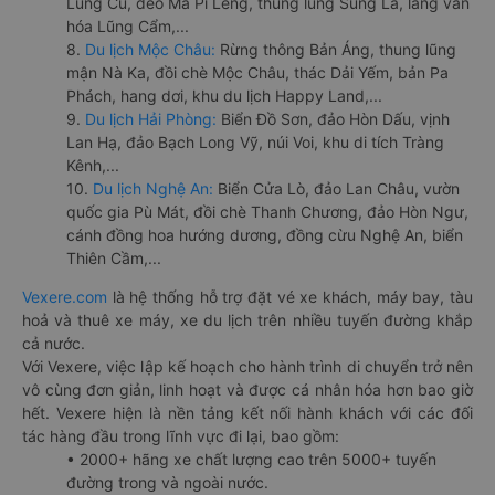
Lũng Cú, đèo Mã Pí Lèng, thung lũng Sủng Là, làng văn
hóa Lũng Cẩm,...
8.
Du lịch Mộc Châu:
Rừng thông Bản Áng, thung lũng
mận Nà Ka, đồi chè Mộc Châu, thác Dải Yếm, bản Pa
Phách, hang dơi, khu du lịch Happy Land,...
9.
Du lịch Hải Phòng:
Biển Đồ Sơn, đảo Hòn Dấu, vịnh
Lan Hạ, đảo Bạch Long Vỹ, núi Voi, khu di tích Tràng
Kênh,...
10.
Du lịch Nghệ An:
Biển Cửa Lò, đảo Lan Châu, vườn
quốc gia Pù Mát, đồi chè Thanh Chương, đảo Hòn Ngư,
cánh đồng hoa hướng dương, đồng cừu Nghệ An, biển
Thiên Cầm,...
Vexere.com
là hệ thống hỗ trợ đặt vé xe khách, máy bay, tàu
hoả và thuê xe máy, xe du lịch trên nhiều tuyến đường khắp
cả nước.
Với Vexere, việc lập kế hoạch cho hành trình di chuyển trở nên
vô cùng đơn giản, linh hoạt và được cá nhân hóa hơn bao giờ
hết. Vexere hiện là nền tảng kết nối hành khách với các đối
tác hàng đầu trong lĩnh vực đi lại, bao gồm:
• 2000+ hãng xe chất lượng cao trên 5000+ tuyến
đường trong và ngoài nước.