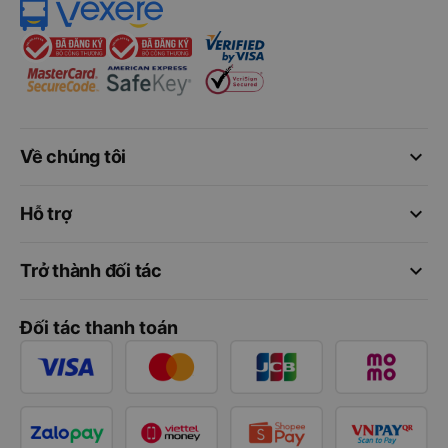
keyboard_arrow_down
Về chúng tôi
keyboard_arrow_down
Hỗ trợ
keyboard_arrow_down
Trở thành đối tác
Đối tác thanh toán