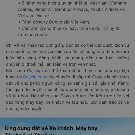
• 5 hãng hàng không uy tín nhất tại Việt Nam: Vietnam
Airlines, Vietjet Air, Bamboo Airways, Pacific Airlines và
Vietravel Airlines.
• Tổng công ty Đường sắt Việt Nam.
• Các đơn vị cho thuê xe máy, thuê xe du lịch uy tín
trên toàn quốc.
Chỉ với vài thao tác đơn giản, bạn đã có thể đặt được dịch vụ
di chuyển tại Vexere với nhiều ưu đãi vô cùng hấp dẫn. Vexere
luôn sẵn sàng đồng hành và mang đến cho bạn những
chuyến đi thoải mái, an toàn và trọn vẹn nhất.
Bên cạnh đó, bạn có thể tham khảo thêm các phương tiện
khác tại
Goyolo.com
cho chuyến đi sắp tới. Goyolo là nền tảng
đặt vé cho phép người dùng so sánh giá cả, giờ khởi hành,
thời gian di chuyển của nhiều phương tiện máy bay, xe khách
và tàu hoả. Hệ thống của Goyolo được liên kết trực tiếp với
các hãng máy bay, xe khách và tàu hoả, luôn đảm bảo có vé
cho bạn di chuyển.
Ứng dụng đặt vé Xe khách, Máy bay,