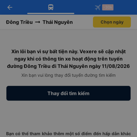
arrow_back
Tải app Vexere ngay!
Tải app Vexere
-30k
Mở app
Mở app
Nhận ưu đãi thành viên độc
-30k/ghế khi đặt vé máy bay qua
quyền
app
Đông Triều
Thái Nguyên
Chọn ngày
Xin lỗi bạn vì sự bất tiện này. Vexere sẽ cập nhật
ngay khi có thông tin xe hoạt động trên tuyến
đường Đông Triều đi Thái Nguyên ngày 11/08/2026
Xin bạn vui lòng thay đổi tuyến đường tìm kiếm
Thay đổi tìm kiếm
Bạn có thể tham khảo thêm một số điểm đến hấp dẫn khác