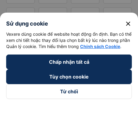
close
Sử dụng cookie
Vexere dùng cookie để website hoạt động ổn định. Bạn có thể
xem chi tiết hoặc thay đổi lựa chọn bất kỳ lúc nào trong phần
Quản lý cookie. Tìm hiểu thêm trong
Chính sách Cookie
.
Chấp nhận tất cả
Tùy chọn cookie
Từ chối
Theo dõi chúng tôi trên
Facebook
Tiktok
Youtube
Công ty TNHH Thương Mại Dịch Vụ Vexere