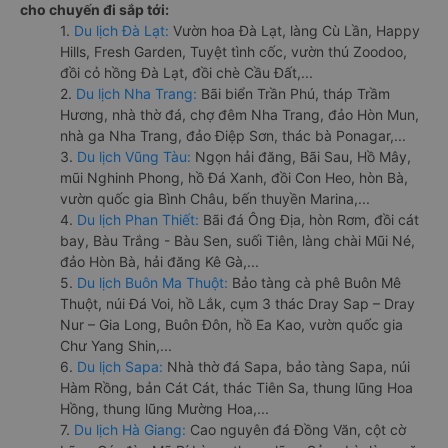
cho chuyến đi sắp tới:
1.
Du lịch Đà Lạt:
Vườn hoa Đà Lạt, làng Cù Lần, Happy
Hills, Fresh Garden, Tuyệt tình cốc, vườn thú Zoodoo,
đồi cỏ hồng Đà Lạt, đồi chè Cầu Đất,...
2.
Du lịch Nha Trang:
Bãi biển Trần Phú, tháp Trầm
Hương, nhà thờ đá, chợ đêm Nha Trang, đảo Hòn Mun,
nhà ga Nha Trang, đảo Điệp Sơn, thác bà Ponagar,...
3.
Du lịch Vũng Tàu:
Ngọn hải đăng, Bãi Sau, Hồ Mây,
mũi Nghinh Phong, hồ Đá Xanh, đồi Con Heo, hòn Bà,
vườn quốc gia Bình Châu, bến thuyền Marina,...
4.
Du lịch Phan Thiết:
Bãi đá Ông Địa, hòn Rơm, đồi cát
bay, Bàu Trắng - Bàu Sen, suối Tiên, làng chài Mũi Né,
đảo Hòn Bà, hải đăng Kê Gà,...
5.
Du lịch Buôn Ma Thuột:
Bảo tàng cà phê Buôn Mê
Thuột, núi Đá Voi, hồ Lắk, cụm 3 thác Dray Sap – Dray
Nur – Gia Long, Buôn Đôn, hồ Ea Kao, vườn quốc gia
Chư Yang Shin,...
6.
Du lịch Sapa:
Nhà thờ đá Sapa, bảo tàng Sapa, núi
Hàm Rồng, bản Cát Cát, thác Tiên Sa, thung lũng Hoa
Hồng, thung lũng Mường Hoa,...
7.
Du lịch Hà Giang:
Cao nguyên đá Đồng Văn, cột cờ