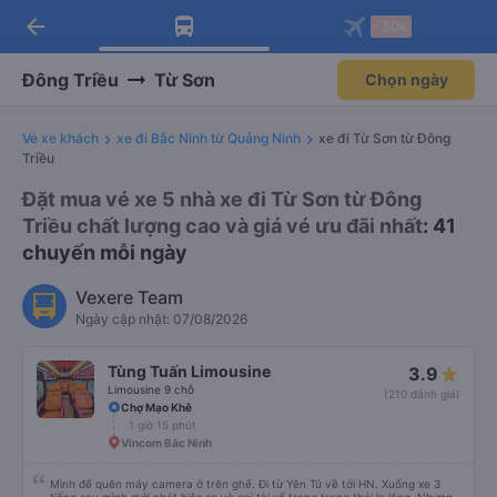
arrow_back
Tải app Vexere ngay!
Tải app Vexere
-30k
Mở app
Mở app
Nhận ưu đãi thành viên độc
-30k/ghế khi đặt vé máy bay qua
quyền
app
Đông Triều
Từ Sơn
Chọn ngày
Vé xe khách
xe đi Bắc Ninh từ Quảng Ninh
xe đi Từ Sơn từ Đông
Triều
Đặt mua vé xe 5 nhà xe đi Từ Sơn từ Đông
Triều chất lượng cao và giá vé ưu đãi nhất
: 41
chuyến mỗi ngày
Vexere Team
Ngày cập nhật: 07/08/2026
Tùng Tuấn Limousine
3.9
Limousine 9 chỗ
(210 đánh giá)
Chợ Mạo Khê
1 giờ 15 phút
Vincom Bắc Ninh
Mình để quên máy camera ở trên ghế. Đi từ Yên Tử về tới HN. Xuống xe 3