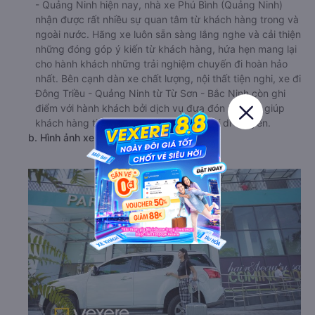
- Quảng Ninh hiện nay, nhà xe Phú Bình (Quảng Ninh)
nhận được rất nhiều sự quan tâm từ khách hàng trong và
ngoài nước. Hãng xe luôn sẵn sàng lắng nghe và cải thiện
những đóng góp ý kiến từ khách hàng, hứa hẹn mang lại
cho hành khách những trải nghiệm chuyến đi hoàn hảo
nhất. Bên cạnh dàn xe chất lượng, nội thất tiện nghi, xe đi
Đông Triều - Quảng Ninh từ Từ Sơn - Bắc Ninh còn ghi
điểm với hành khách bởi dịch vụ đưa đón tận nơi, giúp
khách hàng tiết kiệm được tối đa chi phí di chuyển.
b. Hình ảnh xe Phú Bình (Quảng Ninh)