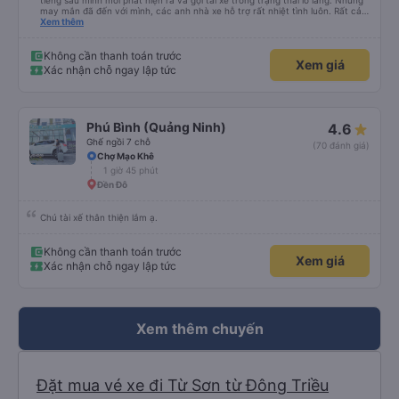
tiếng sau mình mới phát hiện ra và gọi tài xế trong trạng thái lo lắng. Nhưng
may mắn đã đến với mình, các anh nhà xe hỗ trợ rất nhiệt tình luôn. Rất cảm
ơn và chúc các anh nhà xe Tùng Tuấn sức khoẻ, vạn dặm bình an ạ!
Xem thêm
Không cần thanh toán trước
Xem giá
Xác nhận chỗ ngay lập tức
Phú Bình (Quảng Ninh)
4.6
Ghế ngồi 7 chỗ
(70 đánh giá)
Chợ Mạo Khê
1 giờ 45 phút
Đền Đô
Chú tài xế thân thiện lắm ạ.
Không cần thanh toán trước
Xem giá
Xác nhận chỗ ngay lập tức
Xem thêm chuyến
Đặt mua vé xe đi Từ Sơn từ Đông Triều