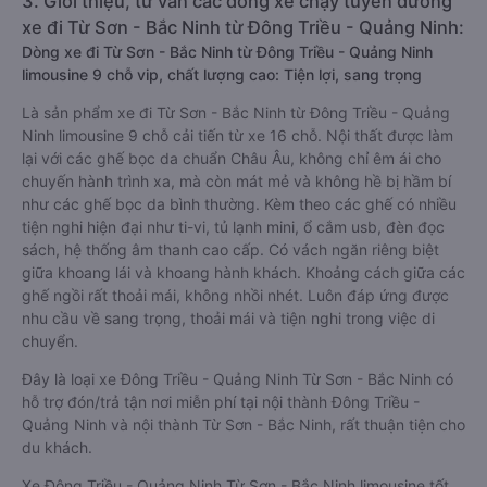
3. Giới thiệu, tư vấn các dòng xe chạy tuyến đường
xe đi Từ Sơn - Bắc Ninh từ Đông Triều - Quảng Ninh:
Dòng xe đi Từ Sơn - Bắc Ninh từ Đông Triều - Quảng Ninh
limousine 9 chỗ vip, chất lượng cao: Tiện lợi, sang trọng
Là sản phẩm xe đi Từ Sơn - Bắc Ninh từ Đông Triều - Quảng
Ninh limousine 9 chỗ cải tiến từ xe 16 chỗ. Nội thất được làm
lại với các ghế bọc da chuẩn Châu Âu, không chỉ êm ái cho
chuyến hành trình xa, mà còn mát mẻ và không hề bị hầm bí
như các ghế bọc da bình thường. Kèm theo các ghế có nhiều
tiện nghi hiện đại như ti-vi, tủ lạnh mini, ổ cắm usb, đèn đọc
sách, hệ thống âm thanh cao cấp. Có vách ngăn riêng biệt
giữa khoang lái và khoang hành khách. Khoảng cách giữa các
ghế ngồi rất thoải mái, không nhồi nhét. Luôn đáp ứng được
nhu cầu về sang trọng, thoải mái và tiện nghi trong việc di
chuyển.
Đây là loại xe Đông Triều - Quảng Ninh Từ Sơn - Bắc Ninh có
hỗ trợ đón/trả tận nơi miễn phí tại nội thành Đông Triều -
Quảng Ninh và nội thành Từ Sơn - Bắc Ninh, rất thuận tiện cho
du khách.
Xe Đông Triều - Quảng Ninh Từ Sơn - Bắc Ninh limousine tốt