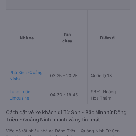
Giờ
Nhà xe
Điểm đi
chạy
Phú Bình (Quảng
03:25 - 20:25
Quốc lộ 18
Lý
Ninh)
Tùng Tuấn
96 Đ. Hoàng
Ng
04:30 - 19:45
Limousine
Hoa Thám
Tr
Cách đặt vé xe khách đi Từ Sơn - Bắc Ninh từ Đông
Triều - Quảng Ninh nhanh và uy tín nhất
Việc có rất nhiều nhà xe Đông Triều - Quảng Ninh Từ Sơn -