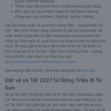
tuyến (Internet Banking).
Thanh toán bằng hình thức chuyển khoản ngân hàng.
Bên cạnh đó, quý khách cũng có thể thanh toán vé
thông qua các ví Momo, ZaloPay, AirPay, VNPay,…
Sau khi thanh toán vé xe khách Đông Triều - Quảng Ninh Từ
Sơn - Bắc Ninh thành công, Vexere sẽ gửi tin nhắn/email xác
nhận thành công đến số điện thoại/email mà quý khách đã
đăng ký. Đến ngày đi, quý khách vui lòng có mặt tại điểm đón
trước 30 phút giờ khởi hành để chuẩn bị lên xe. Để kiểm tra
tình trạng vé xe đi Từ Sơn - Bắc Ninh từ Đông Triều - Quảng
Ninh đã đặt, quý khách vui lòng truy cập
https://vexere.com/vi-VN/booking/ticketinfo
Xem hướng dẫn chi tiết, minh họa bằng hình ảnh
tại đây.
Đặt vé xe Tết 2027 từ Đông Triều đi Từ
Sơn
Vé xe tết 2027 từ Đông Triều đi Từ Sơn vẫn chưa được công
bố. Vexere.com sẽ sớm thông báo cho các bạn thông tin vé
xe Tết 2027 bao gồm giá vé, lịch trình, ngày giờ bán vé của
các hãng xe khách đi tuyến đường Đông Triều - Từ Sơn và Từ