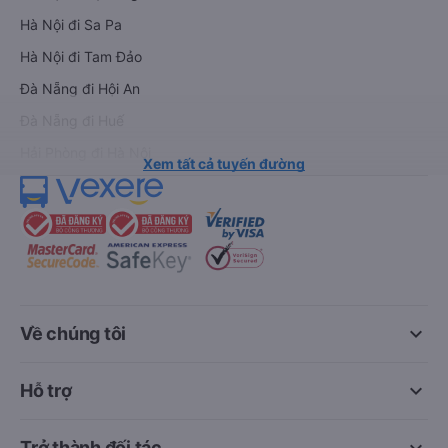
Hà Nội đi Sa Pa
Hà Nội đi Tam Đảo
Đà Nẵng đi Hội An
Đà Nẵng đi Huế
Hải Phòng đi Hà Nội
Xem tất cả tuyến đường
keyboard_arrow_down
Về chúng tôi
keyboard_arrow_down
Hỗ trợ
keyboard_arrow_down
Trở thành đối tác