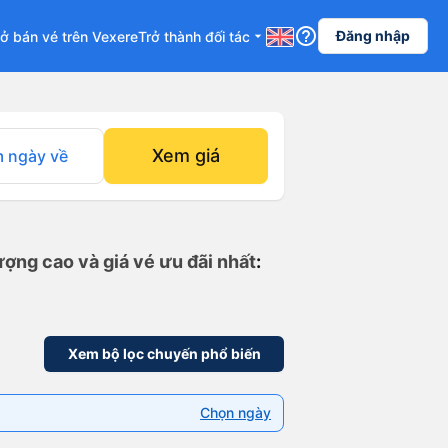
help_outline
Đăng nhập
ở bán vé trên Vexere
Trở thành đối tác
arrow_drop_down
Xem giá
 ngày về
ượng cao và giá vé ưu đãi nhất
:
Xem bộ lọc chuyến phổ biến
Chọn ngày