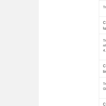
T
C
l
T
n
4
C
l
T
G
C