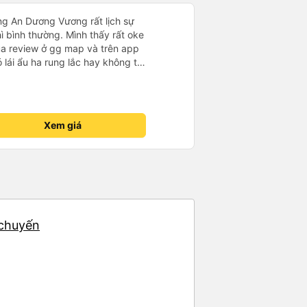
ng An Dương Vương rất lịch sự
hì bình thường. Mình thấy rất oke
ua review ở gg map và trên app
ó lái ẩu ha rung lắc hay không thì
nên ngủ ko à
Xem giá
 chuyến