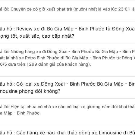
rả lời: Chuyến xe có giờ xuất phát trễ (muộn) nhất là vào lúc 23:01 l
âu hỏi: Review xe đi Bù Gia Mập - Bình Phước từ Đồng Xoà
ượng tốt, xuất sắc, cao cấp nhất?
rả lời: Những hãng xe đi Đồng Xoài - Bình Phước Bù Gia Mập - Bình P
hất là nhà xe Petro Bình Phước đi Bù Gia Mập - Bình Phước từ Đồng X
.6/5 dựa trên 1299 đánh giá của khách hàng).
âu hỏi: Có loại xe Đồng Xoài - Bình Phước Bù Gia Mập - Bì
imousine phòng đôi không?
rả lời: Hiện tại chưa có nhà xe nào có loại xe giường nằm đôi khai t
ia Mập - Bình Phước.
âu hỏi: Các hãng xe nào khai thác dòng xe Limousine đi B