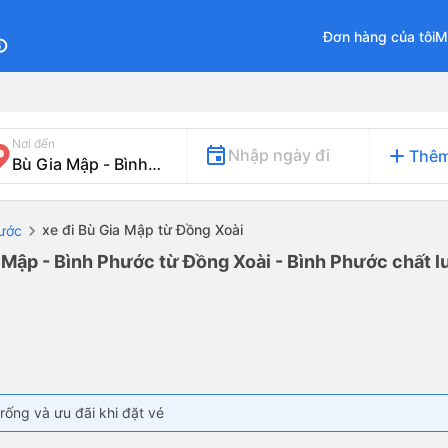
Đơn hàng của tôi
M
fo
Nơi đến
add
Nhập ngày đi
Thêm
xe đi Bù Gia Mập từ Đồng Xoài
hước
 Mập - Bình Phước từ Đồng Xoài - Bình Phước chất l
rống và ưu đãi khi đặt vé