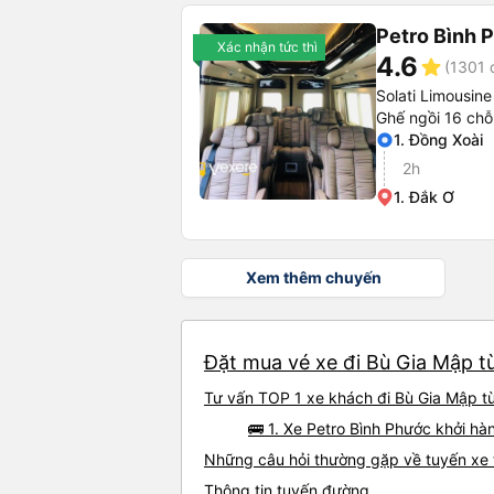
Petro Bình 
Xác nhận tức thì
4.6
star
(1301 
Solati Limousine
Ghế ngồi 16 chỗ
1. Đồng Xoài
2h
1. Đắk Ơ
Xem thêm chuyến
Đặt mua vé xe đi Bù Gia Mập từ
Tư vấn TOP 1 xe khách đi Bù Gia Mập từ
🚌 1. Xe Petro Bình Phước khởi hà
Những câu hỏi thường gặp về tuyến xe 
Thông tin tuyến đường