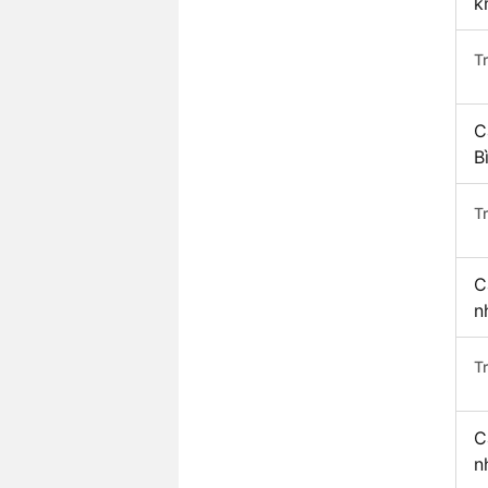
k
T
C
B
T
C
n
T
C
n