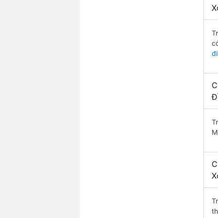
X
T
c
đ
C
Đ
T
M
C
X
T
t