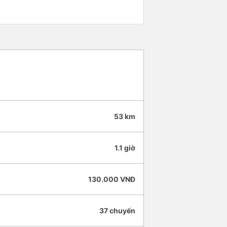
53 km
1.1 giờ
130.000 VNĐ
37 chuyến