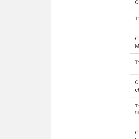
C
T
C
M
Tr
C
c
T
ti
C