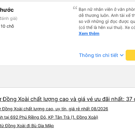
Phước
Bạn nữ nhân viên ở văn phò
dễ thương luôn. Anh tài xế t
đánh giá)
so với những gì đọc được q
 10 chỗ
(có thể là hên xui thui). Xe c
cũng ko rõ tại mình say xe 
Xem thêm
keyboard_arrow_down
Thông tin chi tiết
 Đồng Xoài chất lượng cao và giá vé ưu đãi nhất: 37
 Đồng Xoài chất lượng cao, uy tín, giá rẻ nhất 08/2026
nh tại 692 Phú Riềng Đỏ, KP Tân Trà (1. Đồng Xoài)
từ Đồng Xoài đi Bù Gia Mập