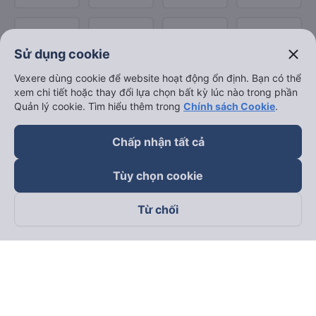
close
Sử dụng cookie
Vexere dùng cookie để website hoạt động ổn định. Bạn có thể
xem chi tiết hoặc thay đổi lựa chọn bất kỳ lúc nào trong phần
Quản lý cookie. Tìm hiểu thêm trong
Chính sách Cookie
.
Chấp nhận tất cả
Tùy chọn cookie
Từ chối
Theo dõi chúng tôi trên
Facebook
Tiktok
Youtube
Công ty TNHH Thương Mại Dịch Vụ Vexere