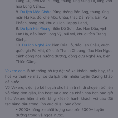
Lũng Cú, đèo Mã Pí Lèng, thung lũng Sủng Là, làng văn
hóa Lũng Cẩm,...
8.
Du lịch Mộc Châu:
Rừng thông Bản Áng, thung lũng
mận Nà Ka, đồi chè Mộc Châu, thác Dải Yếm, bản Pa
Phách, hang dơi, khu du lịch Happy Land,...
9.
Du lịch Hải Phòng:
Biển Đồ Sơn, đảo Hòn Dấu, vịnh
Lan Hạ, đảo Bạch Long Vỹ, núi Voi, khu di tích Tràng
Kênh,...
10.
Du lịch Nghệ An:
Biển Cửa Lò, đảo Lan Châu, vườn
quốc gia Pù Mát, đồi chè Thanh Chương, đảo Hòn Ngư,
cánh đồng hoa hướng dương, đồng cừu Nghệ An, biển
Thiên Cầm,...
Vexere.com
là hệ thống hỗ trợ đặt vé xe khách, máy bay, tàu
hoả và thuê xe máy, xe du lịch trên nhiều tuyến đường khắp
cả nước.
Với Vexere, việc lập kế hoạch cho hành trình di chuyển trở nên
vô cùng đơn giản, linh hoạt và được cá nhân hóa hơn bao giờ
hết. Vexere hiện là nền tảng kết nối hành khách với các đối
tác hàng đầu trong lĩnh vực đi lại, bao gồm:
• 2000+ hãng xe chất lượng cao trên 5000+ tuyến
đường trong và ngoài nước.