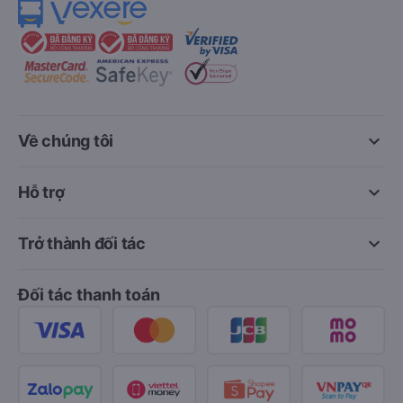
keyboard_arrow_down
Về chúng tôi
keyboard_arrow_down
Hỗ trợ
keyboard_arrow_down
Trở thành đối tác
Đối tác thanh toán