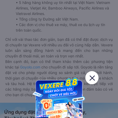
• 5 hãng hàng không uy tín nhất tại Việt Nam: Vietnam
Airlines, Vietjet Air, Bamboo Airways, Pacific Airlines và
Vietravel Airlines.
• Tổng công ty Đường sắt Việt Nam.
• Các đơn vị cho thuê xe máy, thuê xe du lịch uy tín
trên toàn quốc.
Chỉ với vài thao tác đơn giản, bạn đã có thể đặt được dịch vụ
di chuyển tại Vexere với nhiều ưu đãi vô cùng hấp dẫn. Vexere
luôn sẵn sàng đồng hành và mang đến cho bạn những
chuyến đi thoải mái, an toàn và trọn vẹn nhất.
Bên cạnh đó, bạn có thể tham khảo thêm các phương tiện
khác tại
Goyolo.com
cho chuyến đi sắp tới. Goyolo là nền tảng
đặt vé cho phép người dùng so sánh giá cả, giờ khởi hành,
thời gian di chuyển của nhiều phương tiện máy bay, xe khách
và tàu hoả. Hệ thống của Goyolo được liên kết trực tiếp với
các hãng máy bay, xe khách và tàu hoả, luôn đảm bảo có vé
cho bạn di chuyển.
Ứng dụng đặt vé Xe khách, Máy bay,