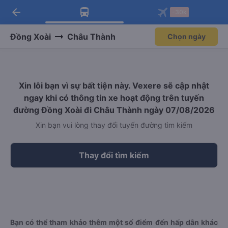
arrow_back
Tải app Vexere ngay!
Tải app Vexere
-30k
Mở app
Mở app
Nhận ưu đãi thành viên độc
-30k/ghế khi đặt vé máy bay qua
quyền
app
Đồng Xoài
Châu Thành
Chọn ngày
Xin lỗi bạn vì sự bất tiện này. Vexere sẽ cập nhật
ngay khi có thông tin xe hoạt động trên tuyến
đường Đồng Xoài đi Châu Thành ngày 07/08/2026
Xin bạn vui lòng thay đổi tuyến đường tìm kiếm
Thay đổi tìm kiếm
Bạn có thể tham khảo thêm một số điểm đến hấp dẫn khác