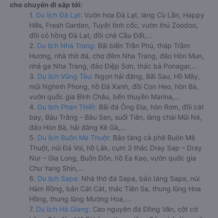
cho chuyến đi sắp tới:
1.
Du lịch Đà Lạt:
Vườn hoa Đà Lạt, làng Cù Lần, Happy
Hills, Fresh Garden, Tuyệt tình cốc, vườn thú Zoodoo,
đồi cỏ hồng Đà Lạt, đồi chè Cầu Đất,...
2.
Du lịch Nha Trang:
Bãi biển Trần Phú, tháp Trầm
Hương, nhà thờ đá, chợ đêm Nha Trang, đảo Hòn Mun,
nhà ga Nha Trang, đảo Điệp Sơn, thác bà Ponagar,...
3.
Du lịch Vũng Tàu:
Ngọn hải đăng, Bãi Sau, Hồ Mây,
mũi Nghinh Phong, hồ Đá Xanh, đồi Con Heo, hòn Bà,
vườn quốc gia Bình Châu, bến thuyền Marina,...
4.
Du lịch Phan Thiết:
Bãi đá Ông Địa, hòn Rơm, đồi cát
bay, Bàu Trắng - Bàu Sen, suối Tiên, làng chài Mũi Né,
đảo Hòn Bà, hải đăng Kê Gà,...
5.
Du lịch Buôn Ma Thuột:
Bảo tàng cà phê Buôn Mê
Thuột, núi Đá Voi, hồ Lắk, cụm 3 thác Dray Sap – Dray
Nur – Gia Long, Buôn Đôn, hồ Ea Kao, vườn quốc gia
Chư Yang Shin,...
6.
Du lịch Sapa:
Nhà thờ đá Sapa, bảo tàng Sapa, núi
Hàm Rồng, bản Cát Cát, thác Tiên Sa, thung lũng Hoa
Hồng, thung lũng Mường Hoa,...
7.
Du lịch Hà Giang:
Cao nguyên đá Đồng Văn, cột cờ