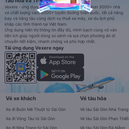
Tàu hoả và Thuê xe
Vexere - ứng dụng đặt vé đa phương tiện với hơn 3000+ nhà
xe chất lượng cao, 5000+ tuyến đường toàn quốc, tất cả hãng
bay và hãng tàu cùng dịch vụ thuê xe máy, xe du lịch phủ
khắp các tỉnh thành tại Việt Nam.
Ứng dụng hiển thị thông tin đầy đủ, minh bạch cùng vô vàn
tiện ích giúp người dùng so sánh và lựa chọn phương án di
chuyển tiết kiệm, nhanh chóng và phù hợp nhất.
Tải ứng dụng Vexere ngay
Vé xe khách
Vé tàu hỏa
Xe đi Buôn Mê Thuột từ Sài Gòn
Vé tàu Sài Gòn Nha Trang
Xe đi Vũng Tàu từ Sài Gòn
Vé tàu Sài Gòn Phan Thiết
Xe đi Nha Trang từ Sài Gòn
Vé tàu Sài Gòn Đà Nẵng