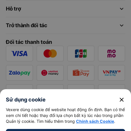
keyboard_arrow_down
Hỗ trợ
keyboard_arrow_down
Trở thành đối tác
Đối tác thanh toán
close
Sử dụng cookie
Vexere dùng cookie để website hoạt động ổn định. Bạn có thể
xem chi tiết hoặc thay đổi lựa chọn bất kỳ lúc nào trong phần
Quản lý cookie. Tìm hiểu thêm trong
Chính sách Cookie
.