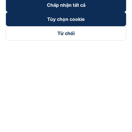
Chấp nhận tất cả
Tùy chọn cookie
Từ chối
Theo dõi chúng tôi trên
Facebook
Tiktok
Youtube
Công ty TNHH Thương Mại Dịch Vụ Vexere
Địa chỉ đăng ký kinh doanh: 8C Chữ Đồng Tử, Phường Tân
Sơn Nhất, TP. Hồ Chí Minh, Việt Nam
Địa chỉ
:
Lầu 2, toà nhà H3 Circo Hoàng Diệu, 384 Hoàng Diệu,
Phường Khánh Hội, TP Hồ Chí Minh, Việt Nam
Tầng 3, toà nhà 101 Láng Hạ, 101 Láng Hạ, Phường Láng, TP.
Hà Nội, Việt Nam
Giấy chứng nhận ĐKKD số 0315133726 do Sở KH và ĐT TP.
Hồ Chí Minh cấp lần đầu ngày 27/6/2018
Bản quyền © 2025 thuộc về Vexere.com