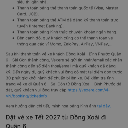
siêu thị gần nhà.
Thanh toán bằng thẻ thanh toán quốc tế (Visa, Master
Card, JCB).
Thanh toán bằng thẻ ATM đã đăng ký thanh toán trực
tuyến (Internet Banking).
Thanh toán bằng hình thức chuyển khoản ngân hàng.
Bên cạnh đó, quý khách cũng có thể thanh toán vé
thông qua các ví Momo, ZaloPay, AirPay, VNPay,…
Sau khi thanh toán vé xe khách Đồng Xoài - Bình Phước Quận
6 - Sài Gòn thành công, Vexere sẽ gửi tin nhắn/email xác nhận
thành công đến số điện thoại/email mà quý khách đã đăng
ký. Đến ngày đi, quý khách vui lòng có mặt tại điểm đón trước
30 phút giờ khởi hành để chuẩn bị lên xe. Để kiểm tra tình
trạng vé xe đi Quận 6 - Sài Gòn từ Đồng Xoài - Bình Phước đã
đặt, quý khách vui lòng truy cập
https://vexere.com/vi-
VN/booking/ticketinfo
Xem hướng dẫn chi tiết, minh họa bằng hình ảnh
tại đây.
Đặt vé xe Tết 2027 từ Đồng Xoài đi
Quận 6