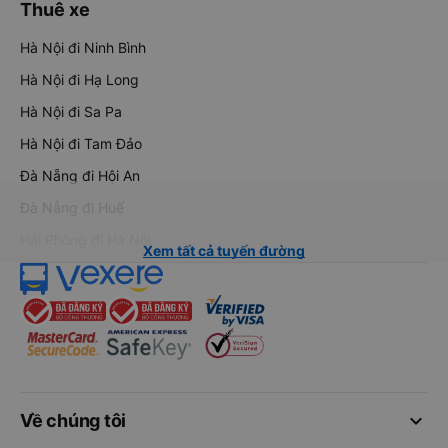
Thuê xe
Hà Nội đi Ninh Bình
Hà Nội đi Hạ Long
Hà Nội đi Sa Pa
Hà Nội đi Tam Đảo
Đà Nẵng đi Hội An
Đà Nẵng đi Huế
Hải Phòng đi Hà Nội
Xem tất cả tuyến đường
keyboard_arrow_down
Về chúng tôi