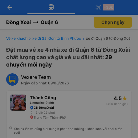
arrow_back
Tải app Vexere ngay!
Tải app Vexere
-30k
Mở app
Mở app
Nhận ưu đãi thành viên độc
-30k/ghế khi đặt vé máy bay qua
quyền
app
Đồng Xoài
Quận 6
Chọn ngày
Vé xe khách
xe đi Sài Gòn từ Bình Phước
xe đi Quận 6 từ Đồng Xoài
Đặt mua vé xe 4 nhà xe đi Quận 6 từ Đồng Xoài
chất lượng cao và giá vé ưu đãi nhất
: 29
chuyến mỗi ngày
Vexere Team
Ngày cập nhật: 09/08/2026
Thành Công
4.5
Limousine 9 chỗ
(400 đánh giá)
CN Đồng Xoài
3 giờ 25 phút
Trung Tâm Thành Phố
Khá ok lên xe đúng h đi đúng h phát cho mỗi ng 1 khăn lạnh với chai nước
suôi