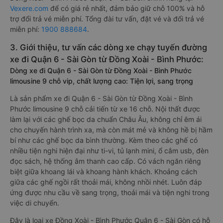
Vexere.com
để có giá rẻ nhất, đảm bảo giữ chỗ 100% và hỗ
trợ đổi trả vé miễn phí. Tổng đài tư vấn, đặt vé và đổi trả vé
miễn phí:
1900 888684
.
3. Giới thiệu, tư vấn các dòng xe chạy tuyến đường
xe đi Quận 6 - Sài Gòn từ Đồng Xoài - Bình Phước:
Dòng xe đi Quận 6 - Sài Gòn từ Đồng Xoài - Bình Phước
limousine 9 chỗ vip, chất lượng cao: Tiện lợi, sang trọng
Là sản phẩm xe đi Quận 6 - Sài Gòn từ Đồng Xoài - Bình
Phước limousine 9 chỗ cải tiến từ xe 16 chỗ. Nội thất được
làm lại với các ghế bọc da chuẩn Châu Âu, không chỉ êm ái
cho chuyến hành trình xa, mà còn mát mẻ và không hề bị hầm
bí như các ghế bọc da bình thường. Kèm theo các ghế có
nhiều tiện nghi hiện đại như ti-vi, tủ lạnh mini, ổ cắm usb, đèn
đọc sách, hệ thống âm thanh cao cấp. Có vách ngăn riêng
biệt giữa khoang lái và khoang hành khách. Khoảng cách
giữa các ghế ngồi rất thoải mái, không nhồi nhét. Luôn đáp
ứng được nhu cầu về sang trọng, thoải mái và tiện nghi trong
việc di chuyển.
Đây là loại xe Đồng Xoài - Bình Phước Quận 6 - Sài Gòn có hỗ