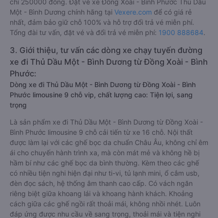
chỉ 250000 đồng. Đặt vé xe Đồng Xoài - Bình Phước Thủ Dầu
Một - Bình Dương chính hãng tại
Vexere.com
để có giá rẻ
nhất, đảm bảo giữ chỗ 100% và hỗ trợ đổi trả vé miễn phí.
Tổng đài tư vấn, đặt vé và đổi trả vé miễn phí:
1900 888684
.
3. Giới thiệu, tư vấn các dòng xe chạy tuyến đường
xe đi Thủ Dầu Một - Bình Dương từ Đồng Xoài - Bình
Phước:
Dòng xe đi Thủ Dầu Một - Bình Dương từ Đồng Xoài - Bình
Phước limousine 9 chỗ vip, chất lượng cao: Tiện lợi, sang
trọng
Là sản phẩm xe đi Thủ Dầu Một - Bình Dương từ Đồng Xoài -
Bình Phước limousine 9 chỗ cải tiến từ xe 16 chỗ. Nội thất
được làm lại với các ghế bọc da chuẩn Châu Âu, không chỉ êm
ái cho chuyến hành trình xa, mà còn mát mẻ và không hề bị
hầm bí như các ghế bọc da bình thường. Kèm theo các ghế
có nhiều tiện nghi hiện đại như ti-vi, tủ lạnh mini, ổ cắm usb,
đèn đọc sách, hệ thống âm thanh cao cấp. Có vách ngăn
riêng biệt giữa khoang lái và khoang hành khách. Khoảng
cách giữa các ghế ngồi rất thoải mái, không nhồi nhét. Luôn
đáp ứng được nhu cầu về sang trọng, thoải mái và tiện nghi