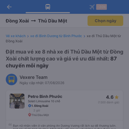
arrow_back
Tải app Vexere ngay!
Tải app Vexere
-30k
Mở app
Mở app
Nhận ưu đãi thành viên độc
-30k/ghế khi đặt vé máy bay qua
quyền
app
Đồng Xoài
Thủ Dầu Một
Chọn ngày
Vé xe khách
xe đi Bình Dương từ Bình Phước
xe đi Thủ Dầu Một từ
Đồng Xoài
Đặt mua vé xe 8 nhà xe đi Thủ Dầu Một từ Đồng
Xoài chất lượng cao và giá vé ưu đãi nhất
: 87
chuyến mỗi ngày
Vexere Team
Ngày cập nhật: 07/08/2026
Petro Bình Phước
4.6
Solati Limousine 10 chỗ
(1300 đánh giá)
1. Đồng Xoài
2 giờ
Thủ Dầu Một
Bạn nữ nhân viên ở văn phòng An Dương Vương rất lịch sự dễ thương luôn.