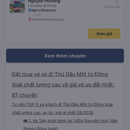
star_rate
Nguyên Phương
Limousine 34 Phòng
(0 đánh giá)
Ngã tư Đồng Xoài
2 giờ
AEON Mall Bình Dương
Xem giá
Xem thêm chuyến
Đặt mua vé xe đi Thủ Dầu Một từ Đồng
Xoài chất lượng cao và giá vé ưu đãi nhất:
87 chuyến
Tư vấn TOP 5 xe khách đi Thủ Dầu Một từ Đồng Xoài
chất lượng cao, uy tín, giá rẻ nhất 08/2026
🚌 1. Xe Taly khởi hành tại 145A Nguyễn Huệ (Văn
Phòng Đồng Xoài)