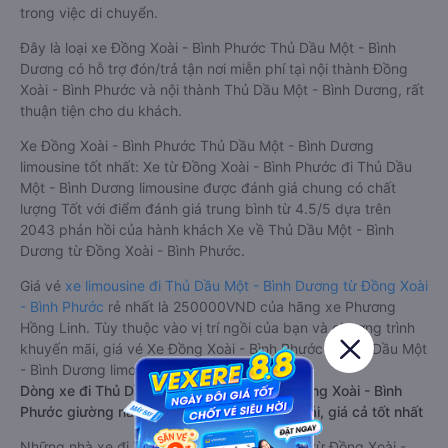
trong việc di chuyển.
Đây là loại xe Đồng Xoài - Bình Phước Thủ Dầu Một - Bình
Dương có hỗ trợ đón/trả tận nơi miễn phí tại nội thành Đồng
Xoài - Bình Phước và nội thành Thủ Dầu Một - Bình Dương, rất
thuận tiện cho du khách.
Xe Đồng Xoài - Bình Phước Thủ Dầu Một - Bình Dương
limousine tốt nhất: Xe từ Đồng Xoài - Bình Phước đi Thủ Dầu
Một - Bình Dương limousine được đánh giá chung có chất
lượng Tốt với điểm đánh giá trung bình từ 4.5/5 dựa trên
2043 phản hồi của hành khách Xe về Thủ Dầu Một - Bình
Dương từ Đồng Xoài - Bình Phước.
Giá vé
xe limousine đi Thủ Dầu Một - Bình Dương từ Đồng Xoài
- Bình Phước
rẻ nhất là 250000VND của hãng xe Phương
Hồng Linh. Tùy thuộc vào vị trí ngồi của bạn và chương trình
khuyến mãi, giá vé Xe Đồng Xoài - Bình Phước đi Thủ Dầu Một
- Bình Dương limousine này có thể sẽ rẻ hơn
Dòng xe đi Thủ Dầu Một - Bình Dương từ Đồng Xoài - Bình
Phước giường nằm chất lượng cao: Thoải mái, giá cả tốt nhất
Những nhà xe đi Thủ Dầu Một - Bình Dương từ Đồng Xoài -