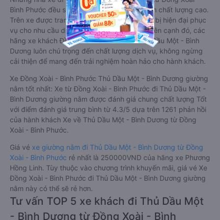
Bình Phước đều sở hữu những xe giường nằm chất lượng cao.
Trên xe được trang bị đầy đủ các trang thiết bị hiện đại phục
vụ cho nhu cầu di chuyển của hành khách. Bên cạnh đó, các
hãng xe khách Đồng Xoài - Bình Phước Thủ Dầu Một - Bình
Dương luôn chú trọng đến chất lượng dịch vụ, không ngừng
cải thiện để mang đến trải nghiệm hoàn hảo cho hành khách.
Xe Đồng Xoài - Bình Phước Thủ Dầu Một - Bình Dương giường
nằm tốt nhất: Xe từ Đồng Xoài - Bình Phước đi Thủ Dầu Một -
Bình Dương giường nằm được đánh giá chung chất lượng Tốt
với điểm đánh giá trung bình từ 4.3/5 dựa trên 1261 phản hồi
của hành khách Xe về Thủ Dầu Một - Bình Dương từ Đồng
Xoài - Bình Phước.
Giá vé
xe giường nằm đi Thủ Dầu Một - Bình Dương từ Đồng
Xoài - Bình Phước
rẻ nhất là 250000VND của hãng xe Phương
Hồng Linh. Tùy thuộc vào chương trình khuyến mãi, giá vé Xe
Đồng Xoài - Bình Phước đi Thủ Dầu Một - Bình Dương giường
nằm này có thể sẽ rẻ hơn.
Tư vấn TOP 5 xe khách đi Thủ Dầu Một
- Bình Dương từ Đồng Xoài - Bình