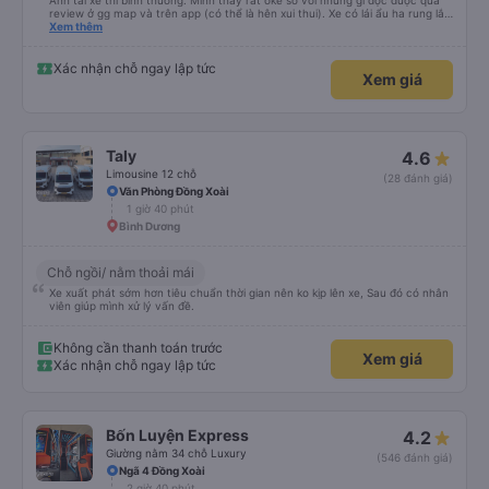
Anh tài xế thì bình thường. Mình thấy rất oke so với những gì đọc được qua
review ở gg map và trên app (có thể là hên xui thui). Xe có lái ẩu ha rung lắc
hay không thì cũng ko rõ tại mình say xe nên ngủ ko à
Xem thêm
Xác nhận chỗ ngay lập tức
Xem giá
Taly
4.6
Limousine 12 chỗ
(28 đánh giá)
Văn Phòng Đồng Xoài
1 giờ 40 phút
Bình Dương
Chỗ ngồi/ nằm thoải mái
Xe xuất phát sớm hơn tiêu chuẩn thời gian nên ko kịp lên xe, Sau đó có nhân
viên giúp mình xử lý vấn đề.
Không cần thanh toán trước
Xem giá
Xác nhận chỗ ngay lập tức
Bốn Luyện Express
4.2
Giường nằm 34 chỗ Luxury
(546 đánh giá)
Ngã 4 Đồng Xoài
2 giờ 40 phút