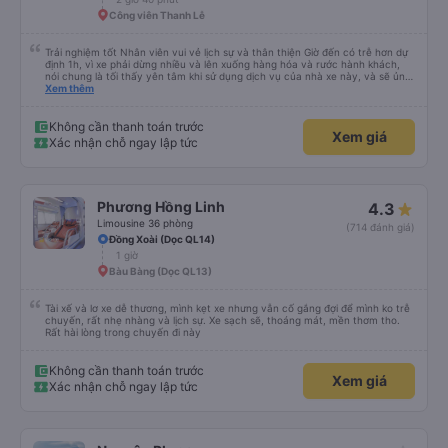
Công viên Thanh Lễ
Trải nghiệm tốt Nhân viên vui vẻ lịch sự và thân thiện Giờ đến có trễ hơn dự
định 1h, vì xe phải dừng nhiều và lên xuống hàng hóa và rước hành khách,
nói chung là tối thấy yên tâm khi sử dụng dịch vụ của nhà xe này, và sẽ ủng
hộ và giới thiệu cho người thân sử dụng dịch vụ của nhà xe này
Xem thêm
Không cần thanh toán trước
Xem giá
Xác nhận chỗ ngay lập tức
Phương Hồng Linh
4.3
Limousine 36 phòng
(714 đánh giá)
Đồng Xoài (Dọc QL14)
1 giờ
Bàu Bàng (Dọc QL13)
Tài xế và lơ xe dễ thương, mình kẹt xe nhưng vẫn cố gắng đợi để mình ko trễ
chuyến, rất nhẹ nhàng và lịch sự. Xe sạch sẽ, thoáng mát, mền thơm tho.
Rất hài lòng trong chuyến đi này
Không cần thanh toán trước
Xem giá
Xác nhận chỗ ngay lập tức