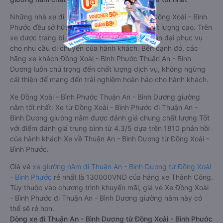
Những nhà xe đi Thuận An - Bình Dương từ Đồng Xoài - Bình
Phước đều sở hữu những xe giường nằm chất lượng cao. Trên
xe được trang bị đầy đủ các trang thiết bị hiện đại phục vụ
cho nhu cầu di chuyển của hành khách. Bên cạnh đó, các
hãng xe khách Đồng Xoài - Bình Phước Thuận An - Bình
Dương luôn chú trọng đến chất lượng dịch vụ, không ngừng
cải thiện để mang đến trải nghiệm hoàn hảo cho hành khách.
Xe Đồng Xoài - Bình Phước Thuận An - Bình Dương giường
nằm tốt nhất: Xe từ Đồng Xoài - Bình Phước đi Thuận An -
Bình Dương giường nằm được đánh giá chung chất lượng Tốt
với điểm đánh giá trung bình từ 4.3/5 dựa trên 1810 phản hồi
của hành khách Xe về Thuận An - Bình Dương từ Đồng Xoài -
Bình Phước.
Giá vé
xe giường nằm đi Thuận An - Bình Dương từ Đồng Xoài
- Bình Phước
rẻ nhất là 130000VND của hãng xe Thành Công.
Tùy thuộc vào chương trình khuyến mãi, giá vé Xe Đồng Xoài
- Bình Phước đi Thuận An - Bình Dương giường nằm này có
thể sẽ rẻ hơn.
Dòng xe đi Thuận An - Bình Dương từ Đồng Xoài - Bình Phước