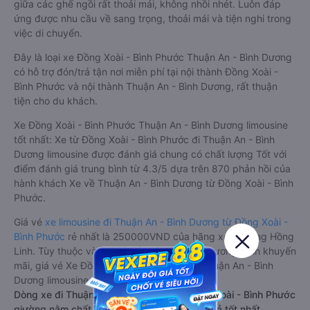
giữa các ghế ngồi rất thoải mái, không nhồi nhét. Luôn đáp
ứng được nhu cầu về sang trọng, thoải mái và tiện nghi trong
việc di chuyển.
Đây là loại xe Đồng Xoài - Bình Phước Thuận An - Bình Dương
có hỗ trợ đón/trả tận nơi miễn phí tại nội thành Đồng Xoài -
Bình Phước và nội thành Thuận An - Bình Dương, rất thuận
tiện cho du khách.
Xe Đồng Xoài - Bình Phước Thuận An - Bình Dương limousine
tốt nhất: Xe từ Đồng Xoài - Bình Phước đi Thuận An - Bình
Dương limousine được đánh giá chung có chất lượng Tốt với
điểm đánh giá trung bình từ 4.3/5 dựa trên 870 phản hồi của
hành khách Xe về Thuận An - Bình Dương từ Đồng Xoài - Bình
Phước.
Giá vé
xe limousine đi Thuận An - Bình Dương từ Đồng Xoài -
Bình Phước
rẻ nhất là 250000VND của hãng xe Phương Hồng
Linh. Tùy thuộc vào vị trí ngồi của bạn và chương trình khuyến
mãi, giá vé Xe Đồng Xoài - Bình Phước đi Thuận An - Bình
Dương limousine này có thể sẽ rẻ hơn
Dòng xe đi Thuận An - Bình Dương từ Đồng Xoài - Bình Phước
giường nằm chất lượng cao: Thoải mái, giá cả tốt nhất