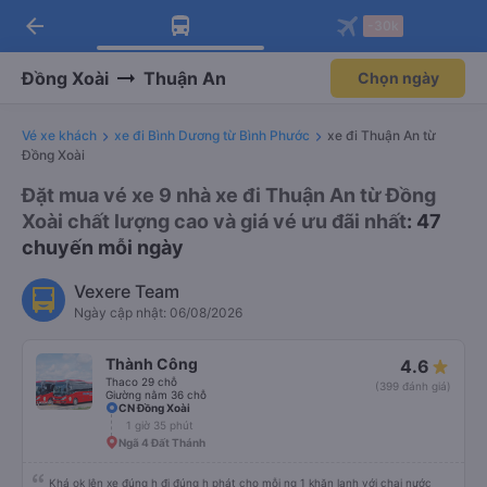
arrow_back
Tải app Vexere ngay!
Tải app Vexere
-30k
Mở app
Mở app
Nhận ưu đãi thành viên độc
-30k/ghế khi đặt vé máy bay qua
quyền
app
Đồng Xoài
Thuận An
Chọn ngày
Vé xe khách
xe đi Bình Dương từ Bình Phước
xe đi Thuận An từ
Đồng Xoài
Đặt mua vé xe 9 nhà xe đi Thuận An từ Đồng
Xoài chất lượng cao và giá vé ưu đãi nhất
: 47
chuyến mỗi ngày
Vexere Team
Ngày cập nhật: 06/08/2026
Thành Công
4.6
Thaco 29 chỗ
(399 đánh giá)
Giường nằm 36 chỗ
CN Đồng Xoài
1 giờ 35 phút
Ngã 4 Đất Thánh
Khá ok lên xe đúng h đi đúng h phát cho mỗi ng 1 khăn lạnh với chai nước