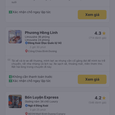
suôi
Xác nhận chỗ ngay lập tức
Xem giá
Phương Hồng Linh
4.3
Limousine 36 phòng
(714 đánh giá)
Limousine 24 phòng
Đồng Xoài (Dọc Quốc lộ 14)
2 giờ 30 phút
Cổng Chào Bình Dương
Tài xế và lơ xe dễ thương, mình kẹt xe nhưng vẫn cố gắng đợi để mình ko trễ
chuyến, rất nhẹ nhàng và lịch sự. Xe sạch sẽ, thoáng mát, mền thơm tho.
Rất hài lòng trong chuyến đi này
Không cần thanh toán trước
Xem giá
Xác nhận chỗ ngay lập tức
Bốn Luyện Express
4.2
Giường nằm 34 chỗ Luxury
(546 đánh giá)
Ngã 4 Đồng Xoài
3 giờ 25 phút
AEON Mall Binh Duong Canary