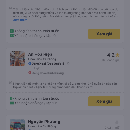
Trải nghiệm tốt Nhân viên vui vẻ lịch sự và thân thiện Giờ đến có trễ hơn dự
định 1h, vì xe phải dừng nhiều và lên xuống hàng hóa và rước hành khách,
nói chung là tối thấy yên tâm khi sử dụng dịch vụ của nhà xe này, và sẽ ủng
hộ và giới thiệu cho người thân sử dụng dịch vụ của nhà xe này
Xem thêm
Không cần thanh toán trước
Xem giá
Xác nhận chỗ ngay lập tức
An Hoà Hiệp
4.2
Limousine 24 Phòng
(163 đánh giá)
Đồng Xoài (Dọc Quốc lộ 14)
2 giờ
Cổng chào Bình Dương
Nhân viên dễ mến. 2 vợ chồng mình đi có 2 con nhỏ. Ghé quán ăn sắp xếp
thpwif gian hơi chậm tí. Nhưng nhân viên đều thông cảm!
Không cần thanh toán trước
Xem giá
Xác nhận chỗ ngay lập tức
star_rate
Nguyên Phương
Limousine 34 Phòng
(0 đánh giá)