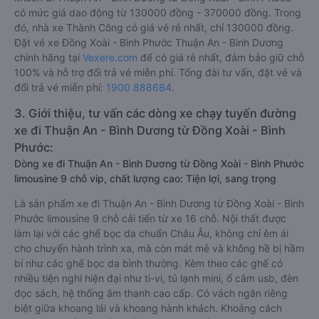
có mức giá dao động từ 130000 đồng - 370000 đồng. Trong
đó, nhà xe Thành Công có giá vé rẻ nhất, chỉ 130000 đồng.
Đặt vé xe Đồng Xoài - Bình Phước Thuận An - Bình Dương
chính hãng tại
Vexere.com
để có giá rẻ nhất, đảm bảo giữ chỗ
100% và hỗ trợ đổi trả vé miễn phí. Tổng đài tư vấn, đặt vé và
đổi trả vé miễn phí:
1900 888684
.
3. Giới thiệu, tư vấn các dòng xe chạy tuyến đường
xe đi Thuận An - Bình Dương từ Đồng Xoài - Bình
Phước:
Dòng xe đi Thuận An - Bình Dương từ Đồng Xoài - Bình Phước
limousine 9 chỗ vip, chất lượng cao: Tiện lợi, sang trọng
Là sản phẩm xe đi Thuận An - Bình Dương từ Đồng Xoài - Bình
Phước limousine 9 chỗ cải tiến từ xe 16 chỗ. Nội thất được
làm lại với các ghế bọc da chuẩn Châu Âu, không chỉ êm ái
cho chuyến hành trình xa, mà còn mát mẻ và không hề bị hầm
bí như các ghế bọc da bình thường. Kèm theo các ghế có
nhiều tiện nghi hiện đại như ti-vi, tủ lạnh mini, ổ cắm usb, đèn
đọc sách, hệ thống âm thanh cao cấp. Có vách ngăn riêng
biệt giữa khoang lái và khoang hành khách. Khoảng cách