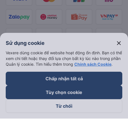
close
Sử dụng cookie
Vexere dùng cookie để website hoạt động ổn định. Bạn có thể
xem chi tiết hoặc thay đổi lựa chọn bất kỳ lúc nào trong phần
Quản lý cookie. Tìm hiểu thêm trong
Chính sách Cookie
.
Chấp nhận tất cả
Tùy chọn cookie
Từ chối
Theo dõi chúng tôi trên
Facebook
Tiktok
Youtube