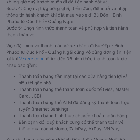
khung giờ quý khách muốn đi để tiến hành đặt vé.
Bước 4: Chọn vị trí/giường ghế, điểm đón, điểm trả và nhập
thông tin hành khách khi đặt mua vé xe đi Bù Đốp - Bình
Phước từ Đức Phổ - Quảng Ngãi
Bước 5: Chọn hình thức thanh toán vé phù hợp và tiến hành
thanh toán vé.
Việc đặt mua và thanh toán vé xe khách đi Bù Đốp - Bình
Phước từ Đức Phổ - Quảng Ngãi cũng vô cùng đơn giản, tiện
lợi khi
Vexere.com
hỗ trợ đến 06 hình thức thanh toán khác
nhau bao gồm:
Thanh toán bằng tiền mặt tại các cửa hàng tiện lợi và
siêu thị gần nhà.
Thanh toán bằng thẻ thanh toán quốc tế (Visa, Master
Card, JCB).
Thanh toán bằng thẻ ATM đã đăng ký thanh toán trực
tuyến (Internet Banking).
Thanh toán bằng hình thức chuyển khoản ngân hàng.
Bên cạnh đó, quý khách cũng có thể thanh toán vé
thông qua các ví Momo, ZaloPay, AirPay, VNPay,…
Sau khi thanh toán vé xe khách Đức Phổ - Quảng Ngãi Bù