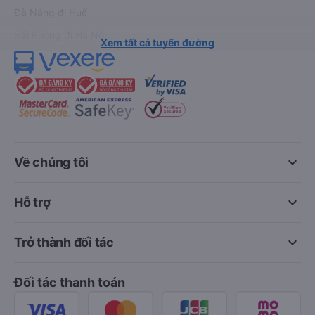
Đà Nẵng đi Huế
Hải Phòng đi Hà Nội
Xem tất cả tuyến đường
keyboard_arrow_down
Về chúng tôi
keyboard_arrow_down
Hỗ trợ
keyboard_arrow_down
Trở thành đối tác
Đối tác thanh toán