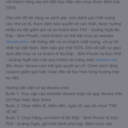
với khách hàng sau khi đặt trực tiếp vẫn chưa được đảm bảo
100%.
Cho nên để dễ dàng so sánh giá, xem đánh giá chất lượng
các nhà xe đi, được đảm bảo quyền lợi cao nhất, được hưởng
nhiều ưu đãi giảm giá vé xe khách Đức Phổ - Quảng Ngãi Bù
Đốp - Bình Phước, hành khách có thể đặt mua tại website
Vexere.com
- Hệ thống đặt vé xe khách chất lượng, và uy tín
nhất tại Việt Nam, đảm bảo giữ chỗ 100%. Đối với bất cứ giao
dịch đặt mua vé xe khách đi Bù Đốp - Bình Phước từ Đức Phổ
- Quảng Ngãi nào của quý khách tại trang web
Vexere.com
đều được Vexere cam kết giải quyết sự cố. Chính sách tặng
coupon giảm giá hoặc hoàn tiền sẽ tùy theo từng trường hợp
sự việc.
Hướng dẫn đặt vé tại Vexere.com:
Bước 1: Truy cập vào website Vexere hoặc tải app Vexere trên
CH Play hoặc App Store.
Bước 2: Chọn điểm đi, điểm đến, ngày đi, sau đó chọn “TÌM
VÉ XE”.
Bước 3: Chọn hãng xe khách đi Bù Đốp - Bình Phước từ Đức
Phổ - Quảng Ngãi, giờ khởi hành phù hợp. Bấm chọn vào