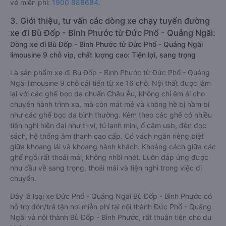
vé miễn phí:
1900 888684
.
3. Giới thiệu, tư vấn các dòng xe chạy tuyến đường
xe đi Bù Đốp - Bình Phước từ Đức Phổ - Quảng Ngãi:
Dòng xe đi Bù Đốp - Bình Phước từ Đức Phổ - Quảng Ngãi
limousine 9 chỗ vip, chất lượng cao: Tiện lợi, sang trọng
Là sản phẩm xe đi Bù Đốp - Bình Phước từ Đức Phổ - Quảng
Ngãi limousine 9 chỗ cải tiến từ xe 16 chỗ. Nội thất được làm
lại với các ghế bọc da chuẩn Châu Âu, không chỉ êm ái cho
chuyến hành trình xa, mà còn mát mẻ và không hề bị hầm bí
như các ghế bọc da bình thường. Kèm theo các ghế có nhiều
tiện nghi hiện đại như ti-vi, tủ lạnh mini, ổ cắm usb, đèn đọc
sách, hệ thống âm thanh cao cấp. Có vách ngăn riêng biệt
giữa khoang lái và khoang hành khách. Khoảng cách giữa các
ghế ngồi rất thoải mái, không nhồi nhét. Luôn đáp ứng được
nhu cầu về sang trọng, thoải mái và tiện nghi trong việc di
chuyển.
Đây là loại xe Đức Phổ - Quảng Ngãi Bù Đốp - Bình Phước có
hỗ trợ đón/trả tận nơi miễn phí tại nội thành Đức Phổ - Quảng
Ngãi và nội thành Bù Đốp - Bình Phước, rất thuận tiện cho du