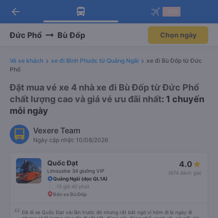
arrow_back
Tải app Vexere ngay!
Tải app Vexere
-30k
Mở app
Mở app
Nhận ưu đãi thành viên độc
-30k/ghế khi đặt vé máy bay qua
quyền
app
Đức Phổ
Bù Đốp
Chọn ngày
Vé xe khách
xe đi Bình Phước từ Quảng Ngãi
xe đi Bù Đốp từ Đức
Phổ
Đặt mua vé xe 4 nhà xe đi Bù Đốp từ Đức Phổ
chất lượng cao và giá vé ưu đãi nhất
: 1 chuyến
mỗi ngày
Vexere Team
Ngày cập nhật: 10/08/2026
Quốc Đạt
4.0
Limousine 34 giường VIP
(674 đánh giá)
Quảng Ngãi (dọc QL1A)
15 giờ 40 phút
Bến xe Bù Đốp
Đã đi xe Quốc Đạt vài lần trước đó nhưng rất bất ngờ vì hôm đi là ngày lễ