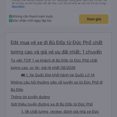
nhưng chất lượng chuyến đi rất tốt, đúng giờ, đúng ghế, sạch sẽ, có wifi, tài
xế và phụ xe nói chuyện rất dễ chịu. Lúc tới nơi nhà xe còn hỗ trợ xe trung
chuyển tới tận nhà. 10đ cho nhà xe, hy vọng nhà xe duy trì được chất lượng
Xem thêm
này. Cảm ơn
Không cần thanh toán trước
Xem giá
Xác nhận chỗ ngay lập tức
Đặt mua vé xe đi Bù Đốp từ Đức Phổ chất
lượng cao và giá vé ưu đãi nhất: 1 chuyến
Tư vấn TOP 1 xe khách đi Bù Đốp từ Đức Phổ chất
lượng cao, uy tín, giá rẻ nhất 08/2026
🚌 1. Xe Quốc Đạt khởi hành tại Quốc Lộ 1A
Những câu hỏi thường gặp về tuyến xe từ Đức Phổ đi
Bù Đốp
Thông tin tuyến đường
Giới thiệu tuyến đường xe đi Bù Đốp từ Đức Phổ
1. Về chất lượng, review, đánh giá nhà xe Đức