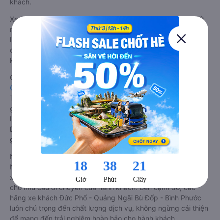
khách.
Xe Đức Phổ - Quảng Ngãi Bù Đốp - Bình Phước limousine tốt
nhất: Xe từ Đức Phổ - Quảng Ngãi đi Bù Đốp - Bình Phước
limousine được đánh giá chung có chất lượng Tốt với điểm
đánh giá trung bình từ 4.0/5 dựa trên 674 phản hồi của hành
khách Xe về Bù Đốp - Bình Phước từ Đức Phổ - Quảng Ngãi.
Giá vé
xe limousine đi Bù Đốp - Bình Phước từ Đức Phổ -
Quảng Ngãi
rẻ nhất là 550000VND của hãng xe Quốc Đạt.
Tùy thuộc vào vị trí ngồi của bạn và chương trình khuyến mãi,
giá vé Xe Đức Phổ - Quảng Ngãi đi Bù Đốp - Bình Phước
limousine này có thể sẽ rẻ hơn
Dòng xe đi Bù Đốp - Bình Phước từ Đức Phổ - Quảng Ngãi
giường nằm chất lượng cao: Thoải mái, giá cả tốt nhất
Những nhà xe đi Bù Đốp - Bình Phước từ Đức Phổ - Quảng
Ngãi đều sở hữu những xe giường nằm chất lượng cao. Trên
xe được trang bị đầy đủ các trang thiết bị hiện đại phục vụ
cho nhu cầu di chuyển của hành khách. Bên cạnh đó, các
hãng xe khách Đức Phổ - Quảng Ngãi Bù Đốp - Bình Phước
luôn chú trọng đến chất lượng dịch vụ, không ngừng cải thiện
để mang đến trải nghiệm hoàn hảo cho hành khách.