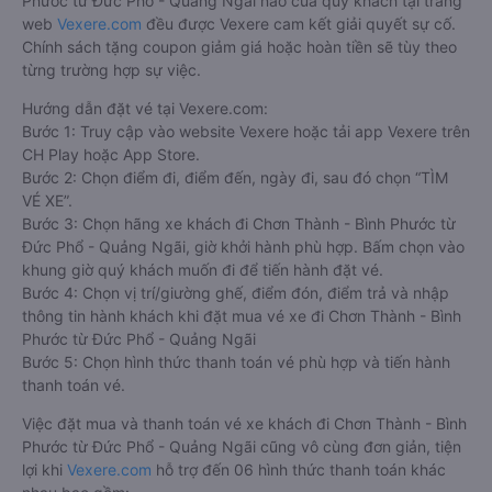
Phước từ Đức Phổ - Quảng Ngãi nào của quý khách tại trang
web
Vexere.com
đều được Vexere cam kết giải quyết sự cố.
Chính sách tặng coupon giảm giá hoặc hoàn tiền sẽ tùy theo
từng trường hợp sự việc.
Hướng dẫn đặt vé tại Vexere.com:
Bước 1: Truy cập vào website Vexere hoặc tải app Vexere trên
CH Play hoặc App Store.
Bước 2: Chọn điểm đi, điểm đến, ngày đi, sau đó chọn “TÌM
VÉ XE”.
Bước 3: Chọn hãng xe khách đi Chơn Thành - Bình Phước từ
Đức Phổ - Quảng Ngãi, giờ khởi hành phù hợp. Bấm chọn vào
khung giờ quý khách muốn đi để tiến hành đặt vé.
Bước 4: Chọn vị trí/giường ghế, điểm đón, điểm trả và nhập
thông tin hành khách khi đặt mua vé xe đi Chơn Thành - Bình
Phước từ Đức Phổ - Quảng Ngãi
Bước 5: Chọn hình thức thanh toán vé phù hợp và tiến hành
thanh toán vé.
Việc đặt mua và thanh toán vé xe khách đi Chơn Thành - Bình
Phước từ Đức Phổ - Quảng Ngãi cũng vô cùng đơn giản, tiện
lợi khi
Vexere.com
hỗ trợ đến 06 hình thức thanh toán khác