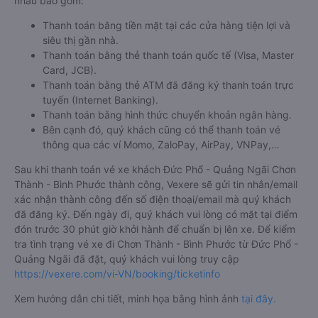
nhau bao gồm:
Thanh toán bằng tiền mặt tại các cửa hàng tiện lợi và
siêu thị gần nhà.
Thanh toán bằng thẻ thanh toán quốc tế (Visa, Master
Card, JCB).
Thanh toán bằng thẻ ATM đã đăng ký thanh toán trực
tuyến (Internet Banking).
Thanh toán bằng hình thức chuyển khoản ngân hàng.
Bên cạnh đó, quý khách cũng có thể thanh toán vé
thông qua các ví Momo, ZaloPay, AirPay, VNPay,…
Sau khi thanh toán vé xe khách Đức Phổ - Quảng Ngãi Chơn
Thành - Bình Phước thành công, Vexere sẽ gửi tin nhắn/email
xác nhận thành công đến số điện thoại/email mà quý khách
đã đăng ký. Đến ngày đi, quý khách vui lòng có mặt tại điểm
đón trước 30 phút giờ khởi hành để chuẩn bị lên xe. Để kiểm
tra tình trạng vé xe đi Chơn Thành - Bình Phước từ Đức Phổ -
Quảng Ngãi đã đặt, quý khách vui lòng truy cập
https://vexere.com/vi-VN/booking/ticketinfo
Xem hướng dẫn chi tiết, minh họa bằng hình ảnh
tại đây.