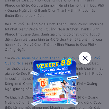
Đây là loại xe Đức Phổ - Quảng Ngãi Chơn Thành - Bình
Phước có hỗ trợ đón/trả tận nơi miễn phí tại nội thành Đức Phổ
- Quảng Ngãi và nội thành Chơn Thành - Bình Phước, rất
thuận tiện cho du khách.
Xe Đức Phổ - Quảng Ngãi Chơn Thành - Bình Phước limousine
tốt nhất: Xe từ Đức Phổ - Quảng Ngãi đi Chơn Thành - Bình
Phước limousine được đánh giá chung có chất lượng Tốt với
điểm đánh giá trung bình từ 4.0/5 dựa trên 672 phản hồi của
hành khách Xe về Chơn Thành - Bình Phước từ Đức Phổ -
Quảng Ngãi.
Giá vé
xe limousine đi Chơn Thành - Bình Phước từ Đức Phổ -
Quảng Ngãi
rẻ nhất là 750000VND của hãng xe Quốc Đạt.
Tùy thuộc vào vị trí ngồi của bạn và chương trình khuyến mãi,
giá vé Xe Đức Phổ - Quảng Ngãi đi Chơn Thành - Bình Phước
limousine này có thể sẽ rẻ hơn
Dòng xe đi Chơn Thành - Bình Phước từ Đức Phổ - Quảng
Ngãi giường nằm đôi: Riêng tư, đầy đủ tiện nghi
Xe khách đi Chơn Thành - Bình Phước từ Đức Phổ - Quảng
Ngãi giường nằm đôi là loại xe đặc biệt. Với mỗi giường được
thiết kế như một phòng ngủ khách sạn sang trọng, hiện đại.