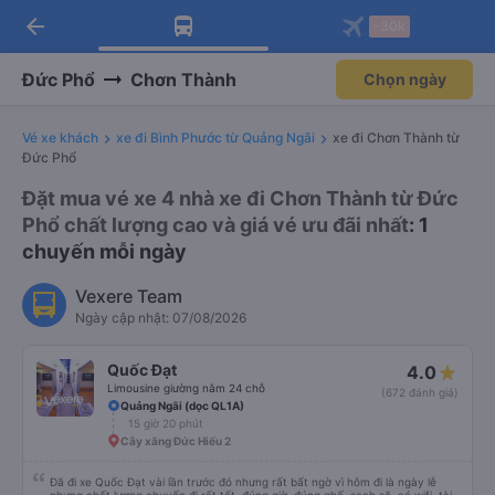
arrow_back
Tải app Vexere ngay!
Tải app Vexere
-30k
Mở app
Mở app
Nhận ưu đãi thành viên độc
-30k/ghế khi đặt vé máy bay qua
quyền
app
Đức Phổ
Chơn Thành
Chọn ngày
Vé xe khách
xe đi Bình Phước từ Quảng Ngãi
xe đi Chơn Thành từ
Đức Phổ
Đặt mua vé xe 4 nhà xe đi Chơn Thành từ Đức
Phổ chất lượng cao và giá vé ưu đãi nhất
: 1
chuyến mỗi ngày
Vexere Team
Ngày cập nhật: 07/08/2026
Quốc Đạt
4.0
Limousine giường nằm 24 chỗ
(672 đánh giá)
Quảng Ngãi (dọc QL1A)
15 giờ 20 phút
Cây xăng Đức Hiếu 2
Đã đi xe Quốc Đạt vài lần trước đó nhưng rất bất ngờ vì hôm đi là ngày lễ