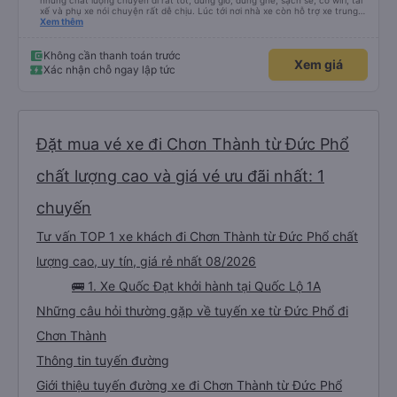
nhưng chất lượng chuyến đi rất tốt, đúng giờ, đúng ghế, sạch sẽ, có wifi, tài
xế và phụ xe nói chuyện rất dễ chịu. Lúc tới nơi nhà xe còn hỗ trợ xe trung
chuyển tới tận nhà. 10đ cho nhà xe, hy vọng nhà xe duy trì được chất lượng
Xem thêm
này. Cảm ơn
Không cần thanh toán trước
Xem giá
Xác nhận chỗ ngay lập tức
Đặt mua vé xe đi Chơn Thành từ Đức Phổ
chất lượng cao và giá vé ưu đãi nhất: 1
chuyến
Tư vấn TOP 1 xe khách đi Chơn Thành từ Đức Phổ chất
lượng cao, uy tín, giá rẻ nhất 08/2026
🚌 1. Xe Quốc Đạt khởi hành tại Quốc Lộ 1A
Những câu hỏi thường gặp về tuyến xe từ Đức Phổ đi
Chơn Thành
Thông tin tuyến đường
Giới thiệu tuyến đường xe đi Chơn Thành từ Đức Phổ