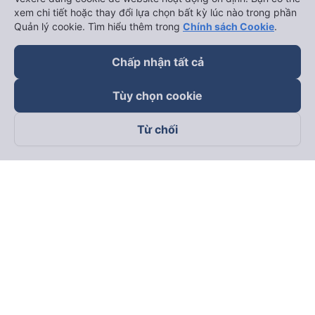
xem chi tiết hoặc thay đổi lựa chọn bất kỳ lúc nào trong phần
Quản lý cookie. Tìm hiểu thêm trong
Chính sách Cookie
.
Chấp nhận tất cả
Tùy chọn cookie
Từ chối
Theo dõi chúng tôi trên
Facebook
Tiktok
Youtube
Công ty TNHH Thương Mại Dịch Vụ Vexere
Địa chỉ đăng ký kinh doanh: 8C Chữ Đồng Tử, Phường Tân
Sơn Nhất, TP. Hồ Chí Minh, Việt Nam
Địa chỉ
:
Lầu 2, toà nhà H3 Circo Hoàng Diệu, 384 Hoàng Diệu,
Phường Khánh Hội, TP Hồ Chí Minh, Việt Nam
Tầng 3, toà nhà 101 Láng Hạ, 101 Láng Hạ, Phường Láng, TP.
Hà Nội, Việt Nam