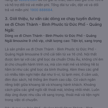
và hỗ trợ đổi trả vé miễn phí. Tổng đài tư vấn, đặt vé và đổi
trả vé miễn phí:
1900 888684
.
3. Giới thiệu, tư vấn các dòng xe chạy tuyến đường
xe đi Chơn Thành - Bình Phước từ Đức Phổ - Quảng
Ngãi:
Dòng xe đi Chơn Thành - Bình Phước từ Đức Phổ - Quảng
Ngãi limousine 9 chỗ vip, chất lượng cao: Tiện lợi, sang trọng
Là sản phẩm xe đi Chơn Thành - Bình Phước từ Đức Phổ -
Quảng Ngãi limousine 9 chỗ cải tiến từ xe 16 chỗ. Nội thất
được làm lại với các ghế bọc da chuẩn Châu Âu, không chỉ êm
ái cho chuyến hành trình xa, mà còn mát mẻ và không hề bị
hầm bí như các ghế bọc da bình thường. Kèm theo các ghế
có nhiều tiện nghi hiện đại như ti-vi, tủ lạnh mini, ổ cắm usb,
đèn đọc sách, hệ thống âm thanh cao cấp. Có vách ngăn
riêng biệt giữa khoang lái và khoang hành khách. Khoảng
cách giữa các ghế ngồi rất thoải mái, không nhồi nhét. Luôn
đáp ứng được nhu cầu về sang trọng, thoải mái và tiện nghi
trong việc di chuyển.