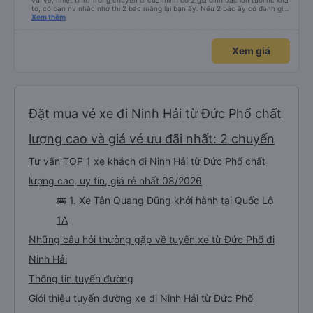
vui vẻ, nhiệt tình. Trong chuyến đi của mình có 2 gia đình bác lớn tuổi nc khá
to, có bạn nv nhắc nhở thì 2 bác mắng lại bạn ấy. Nếu 2 bác ấy có đánh giá
xấu thì mình ngược lại nha. Bạn ấy nhắc nhở rất đúng. 2 bác nói rất to. To
Xem thêm
đến lỗi mình ngủ còn mơ được câu chuyện các bác nói với nhau xuất hiện
trong giấc mơ của mình luôn. Nên nếu bạn ấy bị phản ánh thì đừng trừ lương
bạn ấy nha. Nếu bạn ấy bị trừ thì bảo bạn ấy liên hệ sđt của mình, mình hỗ
Xem giá
trợ ạ. Số mình đuôi 666, chuyến ĐH-NT ngày 16/1. À các bạn nữ lễ tân xinh
iu còn đổi cho mình phòng đơn sang đôi xong còn note là (một mình) yêu
luôn. Nhưng phòng đôi mà nằm một thì mỗi lần xe rẽ 1 cái là ✈️ Ít đi xe khách
nhưng đủ để đánh giá 10/10.
Đặt mua vé xe đi Ninh Hải từ Đức Phổ chất
lượng cao và giá vé ưu đãi nhất: 2 chuyến
Tư vấn TOP 1 xe khách đi Ninh Hải từ Đức Phổ chất
lượng cao, uy tín, giá rẻ nhất 08/2026
🚌 1. Xe Tân Quang Dũng khởi hành tại Quốc Lộ
1A
Những câu hỏi thường gặp về tuyến xe từ Đức Phổ đi
Ninh Hải
Thông tin tuyến đường
Giới thiệu tuyến đường xe đi Ninh Hải từ Đức Phổ