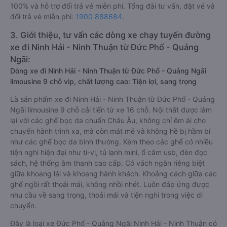
100% và hỗ trợ đổi trả vé miễn phí. Tổng đài tư vấn, đặt vé và
đổi trả vé miễn phí:
1900 888684
.
3. Giới thiệu, tư vấn các dòng xe chạy tuyến đường
xe đi Ninh Hải - Ninh Thuận từ Đức Phổ - Quảng
Ngãi:
Dòng xe đi Ninh Hải - Ninh Thuận từ Đức Phổ - Quảng Ngãi
limousine 9 chỗ vip, chất lượng cao: Tiện lợi, sang trọng
Là sản phẩm xe đi Ninh Hải - Ninh Thuận từ Đức Phổ - Quảng
Ngãi limousine 9 chỗ cải tiến từ xe 16 chỗ. Nội thất được làm
lại với các ghế bọc da chuẩn Châu Âu, không chỉ êm ái cho
chuyến hành trình xa, mà còn mát mẻ và không hề bị hầm bí
như các ghế bọc da bình thường. Kèm theo các ghế có nhiều
tiện nghi hiện đại như ti-vi, tủ lạnh mini, ổ cắm usb, đèn đọc
sách, hệ thống âm thanh cao cấp. Có vách ngăn riêng biệt
giữa khoang lái và khoang hành khách. Khoảng cách giữa các
ghế ngồi rất thoải mái, không nhồi nhét. Luôn đáp ứng được
nhu cầu về sang trọng, thoải mái và tiện nghi trong việc di
chuyển.
Đây là loại xe Đức Phổ - Quảng Ngãi Ninh Hải - Ninh Thuận có