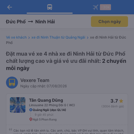
arrow_back
Tải app Vexere ngay!
Tải app Vexere
-30k
Mở app
Mở app
Nhận ưu đãi thành viên độc
-30k/ghế khi đặt vé máy bay qua
quyền
app
Đức Phổ
Ninh Hải
Chọn ngày
Vé xe khách
xe đi Ninh Thuận từ Quảng Ngãi
xe đi Ninh Hải từ Đức
Phổ
Đặt mua vé xe 4 nhà xe đi Ninh Hải từ Đức Phổ
chất lượng cao và giá vé ưu đãi nhất
: 2 chuyến
mỗi ngày
Vexere Team
Ngày cập nhật: 07/08/2026
Tân Quang Dũng
3.7
Limousine 22 Phòng Đôi G ( WC)
(3004 đánh giá)
Quảng Ngãi (dọc QL1A)
9 giờ 45 phút
Ngã 5 Phan Rang
Các bạn nữ lễ tân xinh iu. Các anh, chú, bác VP ĐH vui tính, quan tâm khách,