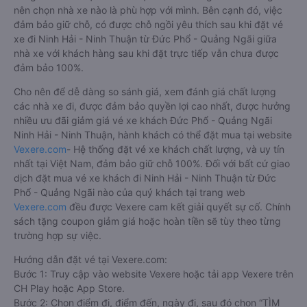
nên chọn nhà xe nào là phù hợp với mình. Bên cạnh đó, việc
đảm bảo giữ chỗ, có được chỗ ngồi yêu thích sau khi đặt vé
xe đi Ninh Hải - Ninh Thuận từ Đức Phổ - Quảng Ngãi giữa
nhà xe với khách hàng sau khi đặt trực tiếp vẫn chưa được
đảm bảo 100%.
Cho nên để dễ dàng so sánh giá, xem đánh giá chất lượng
các nhà xe đi, được đảm bảo quyền lợi cao nhất, được hưởng
nhiều ưu đãi giảm giá vé xe khách Đức Phổ - Quảng Ngãi
Ninh Hải - Ninh Thuận, hành khách có thể đặt mua tại website
Vexere.com
- Hệ thống đặt vé xe khách chất lượng, và uy tín
nhất tại Việt Nam, đảm bảo giữ chỗ 100%. Đối với bất cứ giao
dịch đặt mua vé xe khách đi Ninh Hải - Ninh Thuận từ Đức
Phổ - Quảng Ngãi nào của quý khách tại trang web
Vexere.com
đều được Vexere cam kết giải quyết sự cố. Chính
sách tặng coupon giảm giá hoặc hoàn tiền sẽ tùy theo từng
trường hợp sự việc.
Hướng dẫn đặt vé tại Vexere.com:
Bước 1: Truy cập vào website Vexere hoặc tải app Vexere trên
CH Play hoặc App Store.
Bước 2: Chọn điểm đi, điểm đến, ngày đi, sau đó chọn “TÌM