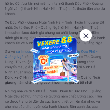
hỗ trợ đón/trả tận nơi miễn phí tại nội thành Đức Phổ - Quảng
Ngãi và nội thành Ninh Hải - Ninh Thuận, rất thuận tiện cho du
khách.
Xe Đức Phổ - Quảng Ngãi Ninh Hải - Ninh Thuận limousine tốt
nhất: Xe từ Đức Phổ - Quảng Ngãi đi Ninh Hải - Ninh Thuận
limousine được đánh giá chung có chất lượng Tốt với điểm
đánh giá trung bình từ 3.7/5 dựa trên 2983 phản hồi của hành
khách Xe về Ninh Hải - Ninh Thuận từ Đức Phổ - Quảng Ngãi.
Giá vé
xe limousine đi Ninh Hải - Ninh Thuận từ Đức Phổ -
Quảng Ngãi
rẻ nhất là 550000VND của hãng xe Tân Quang
Dũng. Tùy thuộc vào vị trí ngồi của bạn và chương trình
khuyến mãi, giá vé Xe Đức Phổ - Quảng Ngãi đi Ninh Hải -
Ninh Thuận limousine này có thể sẽ rẻ hơn
Dòng xe đi Ninh Hải - Ninh Thuận từ Đức Phổ - Quảng Ngãi
giường nằm chất lượng cao: Thoải mái, giá cả tốt nhất
Những nhà xe đi Ninh Hải - Ninh Thuận từ Đức Phổ - Quảng
Ngãi đều sở hữu những xe giường nằm chất lượng cao. Trên
xe được trang bị đầy đủ các trang thiết bị hiện đại phục vụ
cho nhu cầu di chuyển của hành khách. Bên cạnh đó, các