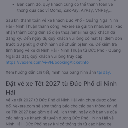
Bên cạnh đó, quý khách cũng có thể thanh toán vé
thông qua các ví Momo, ZaloPay, AirPay, VNPay,…
Sau khi thanh toán vé xe khách Đức Phổ - Quảng Ngãi Ninh
Hải - Ninh Thuận thành công, Vexere sẽ gửi tin nhắn/email xác
nhận thành công đến số điện thoại/email mà quý khách đã
đăng ký. Đến ngày đi, quý khách vui lòng có mặt tại điểm đón
trước 30 phút giờ khởi hành để chuẩn bị lên xe. Để kiểm tra
tình trạng vé xe đi Ninh Hải - Ninh Thuận từ Đức Phổ - Quảng
Ngãi đã đặt, quý khách vui lòng truy cập
https://vexere.com/vi-VN/booking/ticketinfo
Xem hướng dẫn chi tiết, minh họa bằng hình ảnh
tại đây.
Đặt vé xe Tết 2027 từ Đức Phổ đi Ninh
Hải
Vé xe tết 2027 từ Đức Phổ đi Ninh Hải vẫn chưa được công
bố. Vexere.com sẽ sớm thông báo cho các bạn thông tin vé
xe Tết 2027 bao gồm giá vé, lịch trình, ngày giờ bán vé của
các hãng xe khách đi tuyến đường Đức Phổ - Ninh Hải và
Ninh Hải - Đức Phổ ngay khi có thông tin từ các hãng xe.