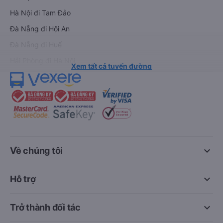
Hà Nội đi Tam Đảo
Đà Nẵng đi Hội An
Đà Nẵng đi Huế
Hải Phòng đi Hà Nội
Xem tất cả tuyến đường
keyboard_arrow_down
Về chúng tôi
keyboard_arrow_down
Hỗ trợ
keyboard_arrow_down
Trở thành đối tác