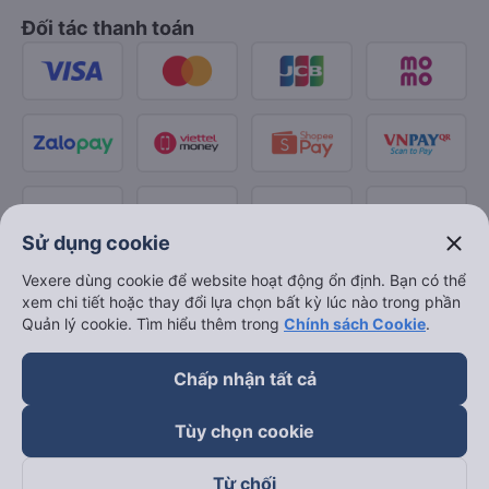
Đối tác thanh toán
close
Sử dụng cookie
Vexere dùng cookie để website hoạt động ổn định. Bạn có thể
xem chi tiết hoặc thay đổi lựa chọn bất kỳ lúc nào trong phần
Quản lý cookie. Tìm hiểu thêm trong
Chính sách Cookie
.
Chấp nhận tất cả
Tùy chọn cookie
Từ chối