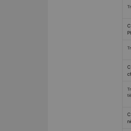
T
C
P
Tr
C
c
T
ti
C
n