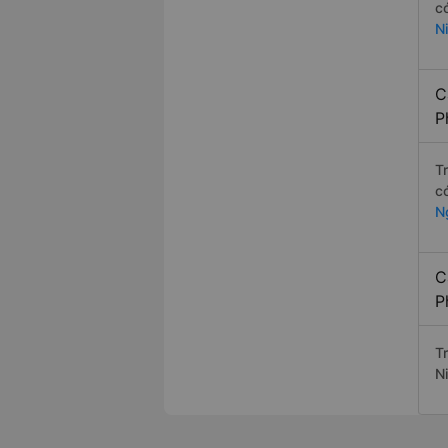
c
N
C
P
T
c
N
C
P
T
N