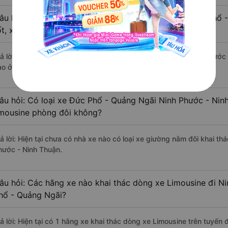
âu hỏi: Review xe đi Ninh Phước - Ninh Thuận từ Đức Phổ 
ốt, xuất sắc, cao cấp nhất?
rả lời: Tạm thời chưa đủ review để đánh giá có nhà xe đi Ninh Phướ
ào ở tuyến đường này có chất lượng xuất sắc.
âu hỏi: Có loại xe Đức Phổ - Quảng Ngãi Ninh Phước - Nin
imousine phòng đôi không?
rả lời: Hiện tại chưa có nhà xe nào có loại xe giường nằm đôi khai t
hước - Ninh Thuận.
âu hỏi: Các hãng xe nào khai thác dòng xe Limousine đi N
hổ - Quảng Ngãi?
rả lời: Hiện tại có 1 hãng xe khai thác dòng xe Limousine trên tuyế