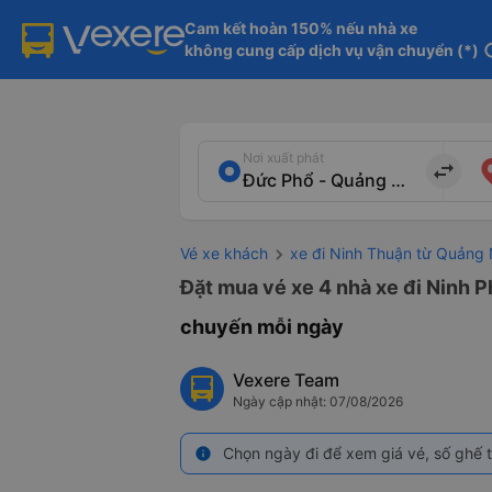
Cam kết hoàn 150% nếu nhà xe

không cung cấp dịch vụ vận chuyển (*)
in
Nơi xuất phát
import_export
Vé xe khách
xe đi Ninh Thuận từ Quảng 
Đặt mua vé xe 4 nhà xe đi Ninh P
chuyến mỗi ngày
Vexere Team
Ngày cập nhật: 07/08/2026
Chọn ngày đi để xem giá vé, số ghế t
info