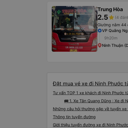
Trung Hòa
2.5
star
(4 đán
Giường nằm 44 
VP Quãng Ng
9h20m
Ninh Thuận (D
Đặt mua vé xe đi Ninh Phước t
Tư vấn TOP 1 xe khách đi Ninh Phước từ
🚌 1. Xe Tân Quang Dũng : Xe đi 
Những câu hỏi thường gặp về tuyến xe 
Thông tin tuyến đường
Giới thiệu tuyến đường xe đi Ninh Phướ