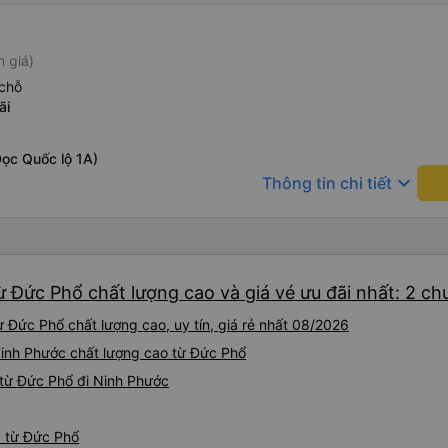
h giá)
chỗ
ãi
ọc Quốc lộ 1A)
keyboard_arrow_down
Thông tin chi tiết
ừ Đức Phổ chất lượng cao và giá vé ưu đãi nhất: 2 ch
 Đức Phổ chất lượng cao, uy tín, giá rẻ nhất 08/2026
Ninh Phước chất lượng cao từ Đức Phổ
từ Đức Phổ đi Ninh Phước
c từ Đức Phổ