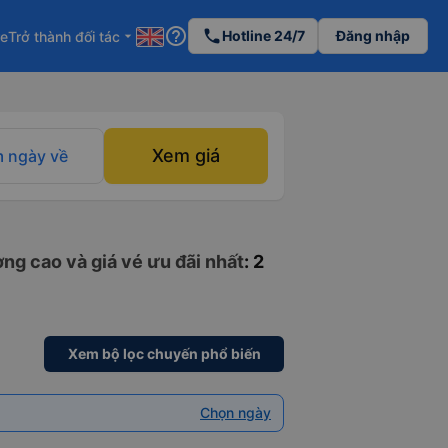
help_outline
phone
Hotline 24/7
Đăng nhập
re
Trở thành đối tác
arrow_drop_down
Xem giá
 ngày về
ng cao và giá vé ưu đãi nhất
: 2
Xem bộ lọc chuyến phổ biến
Chọn ngày