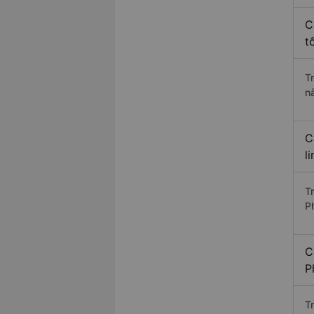
C
t
T
n
C
l
T
P
C
P
T