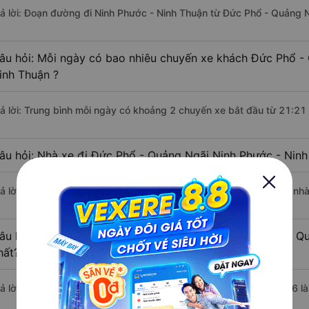
rả lời: Đoạn đường đi Ninh Phước - Ninh Thuận từ Đức Phổ - Quảng 
âu hỏi: Mỗi ngày có bao nhiêu chuyến xe khách Đức Phổ -
inh Thuận ?
rả lời: Trung bình mỗi ngày có khoảng 2 chuyến xe bắt đầu từ 21:21
âu hỏi: Nhà xe đi Đức Phổ - Quảng Ngãi Ninh Phước - Nin
rả lời: Chuyến xe có giờ xuất phát sớm nhất vào lúc 21:21 là của n
âu hỏi: Nhà xe đi Ninh Phước - Ninh Thuận từ Đức Phổ - Q
hất?
rả lời: Chuyến xe có giờ xuất phát trễ (muộn) nhất là vào lúc 22:06