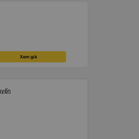
Xem giá
uyến