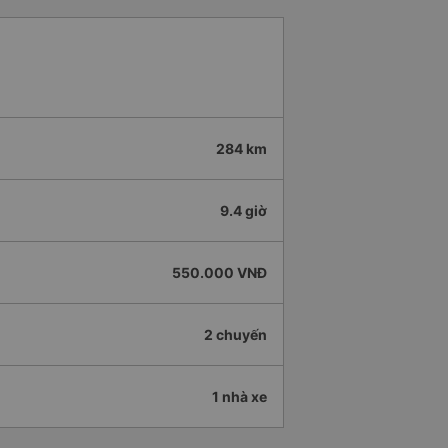
284 km
9.4 giờ
550.000 VNĐ
2 chuyến
1 nhà xe