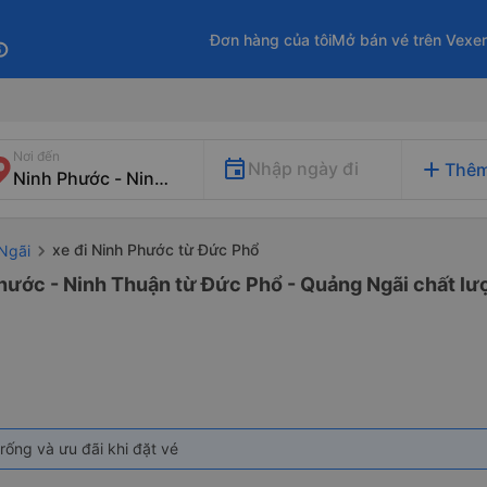
Đơn hàng của tôi
Mở bán vé trên Vexe
fo
Nơi đến
add
Nhập ngày đi
Thêm
xe đi Ninh Phước từ Đức Phổ
Ngãi
hước - Ninh Thuận từ Đức Phổ - Quảng Ngãi chất lượ
rống và ưu đãi khi đặt vé