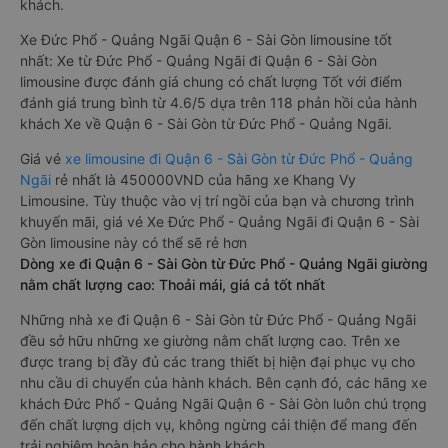
khách.
Xe Đức Phổ - Quảng Ngãi Quận 6 - Sài Gòn limousine tốt
nhất: Xe từ Đức Phổ - Quảng Ngãi đi Quận 6 - Sài Gòn
limousine được đánh giá chung có chất lượng Tốt với điểm
đánh giá trung bình từ 4.6/5 dựa trên 118 phản hồi của hành
khách Xe về Quận 6 - Sài Gòn từ Đức Phổ - Quảng Ngãi.
Giá vé
xe limousine đi Quận 6 - Sài Gòn từ Đức Phổ - Quảng
Ngãi
rẻ nhất là 450000VND của hãng xe Khang Vy
Limousine. Tùy thuộc vào vị trí ngồi của bạn và chương trình
khuyến mãi, giá vé Xe Đức Phổ - Quảng Ngãi đi Quận 6 - Sài
Gòn limousine này có thể sẽ rẻ hơn
Dòng xe đi Quận 6 - Sài Gòn từ Đức Phổ - Quảng Ngãi giường
nằm chất lượng cao: Thoải mái, giá cả tốt nhất
Những nhà xe đi Quận 6 - Sài Gòn từ Đức Phổ - Quảng Ngãi
đều sở hữu những xe giường nằm chất lượng cao. Trên xe
được trang bị đầy đủ các trang thiết bị hiện đại phục vụ cho
nhu cầu di chuyển của hành khách. Bên cạnh đó, các hãng xe
khách Đức Phổ - Quảng Ngãi Quận 6 - Sài Gòn luôn chú trọng
đến chất lượng dịch vụ, không ngừng cải thiện để mang đến
trải nghiệm hoàn hảo cho hành khách.