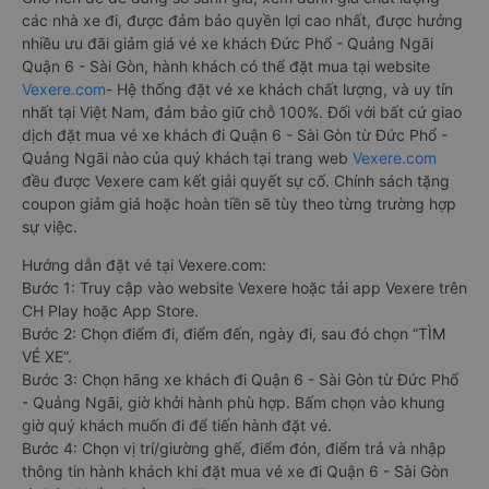
các nhà xe đi, được đảm bảo quyền lợi cao nhất, được hưởng
nhiều ưu đãi giảm giá vé xe khách Đức Phổ - Quảng Ngãi
Quận 6 - Sài Gòn, hành khách có thể đặt mua tại website
Vexere.com
- Hệ thống đặt vé xe khách chất lượng, và uy tín
nhất tại Việt Nam, đảm bảo giữ chỗ 100%. Đối với bất cứ giao
dịch đặt mua vé xe khách đi Quận 6 - Sài Gòn từ Đức Phổ -
Quảng Ngãi nào của quý khách tại trang web
Vexere.com
đều được Vexere cam kết giải quyết sự cố. Chính sách tặng
coupon giảm giá hoặc hoàn tiền sẽ tùy theo từng trường hợp
sự việc.
Hướng dẫn đặt vé tại Vexere.com:
Bước 1: Truy cập vào website Vexere hoặc tải app Vexere trên
CH Play hoặc App Store.
Bước 2: Chọn điểm đi, điểm đến, ngày đi, sau đó chọn “TÌM
VÉ XE”.
Bước 3: Chọn hãng xe khách đi Quận 6 - Sài Gòn từ Đức Phổ
- Quảng Ngãi, giờ khởi hành phù hợp. Bấm chọn vào khung
giờ quý khách muốn đi để tiến hành đặt vé.
Bước 4: Chọn vị trí/giường ghế, điểm đón, điểm trả và nhập
thông tin hành khách khi đặt mua vé xe đi Quận 6 - Sài Gòn