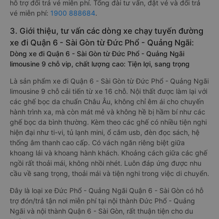
hỗ trợ đổi trả vé miễn phí. Tổng đài tư vấn, đặt vé và đổi trả
vé miễn phí:
1900 888684
.
3. Giới thiệu, tư vấn các dòng xe chạy tuyến đường
xe đi Quận 6 - Sài Gòn từ Đức Phổ - Quảng Ngãi:
Dòng xe đi Quận 6 - Sài Gòn từ Đức Phổ - Quảng Ngãi
limousine 9 chỗ vip, chất lượng cao: Tiện lợi, sang trọng
Là sản phẩm xe đi Quận 6 - Sài Gòn từ Đức Phổ - Quảng Ngãi
limousine 9 chỗ cải tiến từ xe 16 chỗ. Nội thất được làm lại với
các ghế bọc da chuẩn Châu Âu, không chỉ êm ái cho chuyến
hành trình xa, mà còn mát mẻ và không hề bị hầm bí như các
ghế bọc da bình thường. Kèm theo các ghế có nhiều tiện nghi
hiện đại như ti-vi, tủ lạnh mini, ổ cắm usb, đèn đọc sách, hệ
thống âm thanh cao cấp. Có vách ngăn riêng biệt giữa
khoang lái và khoang hành khách. Khoảng cách giữa các ghế
ngồi rất thoải mái, không nhồi nhét. Luôn đáp ứng được nhu
cầu về sang trọng, thoải mái và tiện nghi trong việc di chuyển.
Đây là loại xe Đức Phổ - Quảng Ngãi Quận 6 - Sài Gòn có hỗ
trợ đón/trả tận nơi miễn phí tại nội thành Đức Phổ - Quảng
Ngãi và nội thành Quận 6 - Sài Gòn, rất thuận tiện cho du