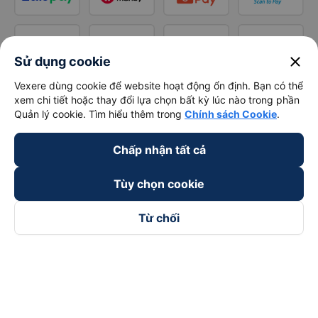
close
Sử dụng cookie
Vexere dùng cookie để website hoạt động ổn định. Bạn có thể
xem chi tiết hoặc thay đổi lựa chọn bất kỳ lúc nào trong phần
Quản lý cookie. Tìm hiểu thêm trong
Chính sách Cookie
.
Chấp nhận tất cả
Tùy chọn cookie
Từ chối
Theo dõi chúng tôi trên
Facebook
Tiktok
Youtube
Công ty TNHH Thương Mại Dịch Vụ Vexere