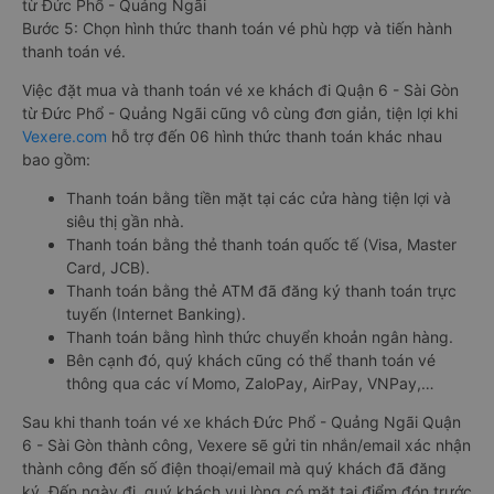
từ Đức Phổ - Quảng Ngãi
Bước 5: Chọn hình thức thanh toán vé phù hợp và tiến hành
thanh toán vé.
Việc đặt mua và thanh toán vé xe khách đi Quận 6 - Sài Gòn
từ Đức Phổ - Quảng Ngãi cũng vô cùng đơn giản, tiện lợi khi
Vexere.com
hỗ trợ đến 06 hình thức thanh toán khác nhau
bao gồm:
Thanh toán bằng tiền mặt tại các cửa hàng tiện lợi và
siêu thị gần nhà.
Thanh toán bằng thẻ thanh toán quốc tế (Visa, Master
Card, JCB).
Thanh toán bằng thẻ ATM đã đăng ký thanh toán trực
tuyến (Internet Banking).
Thanh toán bằng hình thức chuyển khoản ngân hàng.
Bên cạnh đó, quý khách cũng có thể thanh toán vé
thông qua các ví Momo, ZaloPay, AirPay, VNPay,…
Sau khi thanh toán vé xe khách Đức Phổ - Quảng Ngãi Quận
6 - Sài Gòn thành công, Vexere sẽ gửi tin nhắn/email xác nhận
thành công đến số điện thoại/email mà quý khách đã đăng
ký. Đến ngày đi, quý khách vui lòng có mặt tại điểm đón trước