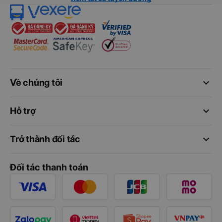
keyboard_arrow_down
Về chúng tôi
keyboard_arrow_down
Hỗ trợ
keyboard_arrow_down
Trở thành đối tác
Đối tác thanh toán