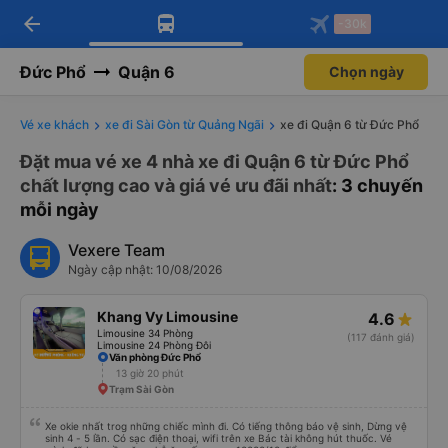
arrow_back
Tải app Vexere ngay!
Tải app Vexere
-30k
Mở app
Mở app
Nhận ưu đãi thành viên độc
-30k/ghế khi đặt vé máy bay qua
quyền
app
Đức Phổ
Quận 6
Chọn ngày
Vé xe khách
xe đi Sài Gòn từ Quảng Ngãi
xe đi Quận 6 từ Đức Phổ
Đặt mua vé xe 4 nhà xe đi Quận 6 từ Đức Phổ
chất lượng cao và giá vé ưu đãi nhất
: 3 chuyến
mỗi ngày
Vexere Team
Ngày cập nhật: 10/08/2026
Khang Vy Limousine
4.6
Limousine 34 Phòng
(117 đánh giá)
Limousine 24 Phòng Đôi
Văn phòng Đức Phổ
13 giờ 20 phút
Trạm Sài Gòn
Xe okie nhất trog những chiếc mình đi. Có tiếng thông báo vệ sinh, Dừng vệ
sinh 4 - 5 lần. Có sạc điện thoại, wifi trên xe Bác tài không hút thuốc. Vé