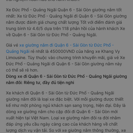
Xe Đức Phổ - Quảng Ngãi Quận 6 - Sài Gòn giường nằm tốt
nhất: Xe từ Đức Phổ - Quảng Ngãi đi Quận 6 - Sài Gòn giường
nằm được đánh giá chung chất lượng Tốt với điểm đánh giá
trung bình từ 4.6/5 dựa trên 118 phản hồi của hành khách Xe
về Quận 6 - Sài Gòn từ Đức Phổ - Quảng Ngãi.
Giá vé
xe giường nằm đi Quận 6 - Sài Gòn từ Đức Phổ -
Quảng Ngãi
rẻ nhất là 450000VND của hãng xe Khang Vy
Limousine. Tùy thuộc vào chương trình khuyến mãi, giá vé Xe
Đức Phổ - Quảng Ngãi đi Quận 6 - Sài Gòn giường nằm này
có thể sẽ rẻ hơn.
Dòng xe đi Quận 6 - Sài Gòn từ Đức Phổ - Quảng Ngãi giường
nằm đôi: Riêng tư, đầy đủ tiện nghi
Xe khách đi Quận 6 - Sài Gòn từ Đức Phổ - Quảng Ngãi
giường nằm đôi là loại xe đặc biệt. Với mỗi giường được thiết
kế như một phòng ngủ khách sạn sang trọng, hiện đại. Đây là
dòng xe giường nằm cho cặp đôi đi Quận 6 - Sài Gòn mới
xuất hiện tại Việt Nam. Loại xe giường nằm đôi ra đời nhằm
đáp ứng yêu cầu ngày càng cao của khách hàng về chất
lượng dịch vụ vận tải. So với xe giường nằm thông thường, xe