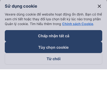
Hải Phòng đi Hà Nội
close
Sử dụng cookie
Xem tất cả tuyến đường
Vexere dùng cookie để website hoạt động ổn định. Bạn có thể
xem chi tiết hoặc thay đổi lựa chọn bất kỳ lúc nào trong phần
Quản lý cookie. Tìm hiểu thêm trong
Chính sách Cookie
.
Chấp nhận tất cả
keyboard_arrow_down
Về chúng tôi
Tùy chọn cookie
Từ chối
keyboard_arrow_down
Hỗ trợ
keyboard_arrow_down
Trở thành đối tác
Đối tác thanh toán