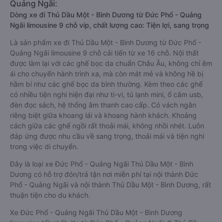
Quảng Ngãi:
Dòng xe đi Thủ Dầu Một - Bình Dương từ Đức Phổ - Quảng
Ngãi limousine 9 chỗ vip, chất lượng cao: Tiện lợi, sang trọng
Là sản phẩm xe đi Thủ Dầu Một - Bình Dương từ Đức Phổ -
Quảng Ngãi limousine 9 chỗ cải tiến từ xe 16 chỗ. Nội thất
được làm lại với các ghế bọc da chuẩn Châu Âu, không chỉ êm
ái cho chuyến hành trình xa, mà còn mát mẻ và không hề bị
hầm bí như các ghế bọc da bình thường. Kèm theo các ghế
có nhiều tiện nghi hiện đại như ti-vi, tủ lạnh mini, ổ cắm usb,
đèn đọc sách, hệ thống âm thanh cao cấp. Có vách ngăn
riêng biệt giữa khoang lái và khoang hành khách. Khoảng
cách giữa các ghế ngồi rất thoải mái, không nhồi nhét. Luôn
đáp ứng được nhu cầu về sang trọng, thoải mái và tiện nghi
trong việc di chuyển.
Đây là loại xe Đức Phổ - Quảng Ngãi Thủ Dầu Một - Bình
Dương có hỗ trợ đón/trả tận nơi miễn phí tại nội thành Đức
Phổ - Quảng Ngãi và nội thành Thủ Dầu Một - Bình Dương, rất
thuận tiện cho du khách.
Xe Đức Phổ - Quảng Ngãi Thủ Dầu Một - Bình Dương