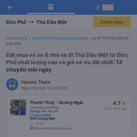
arrow_back
Tải app Vexere ngay!
Tải app Vexere
-30k
Mở app
Mở app
Nhận ưu đãi thành viên độc
-30k/ghế khi đặt vé máy bay qua
quyền
app
Đức Phổ
Thủ Dầu Một
Chọn ngày
Vé xe khách
xe đi Bình Dương từ Quảng Ngãi
xe đi Thủ Dầu Một từ
Đức Phổ
Đặt mua vé xe 6 nhà xe đi Thủ Dầu Một từ Đức
Phổ chất lượng cao và giá vé ưu đãi nhất
: 13
chuyến mỗi ngày
Vexere Team
Ngày cập nhật: 07/08/2026
Thanh Thuỷ - Quảng Ngãi
4.7
Limousine 24 Phòng
(1078 đánh giá)
Giường nằm 46 chỗ
+1 loại xe khác
BX Quảng Ngãi
16 giờ
Bến xe khách Bình Dương