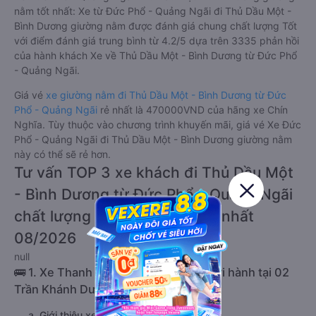
nằm tốt nhất: Xe từ Đức Phổ - Quảng Ngãi đi Thủ Dầu Một -
Bình Dương giường nằm được đánh giá chung chất lượng Tốt
với điểm đánh giá trung bình từ 4.2/5 dựa trên 3335 phản hồi
của hành khách Xe về Thủ Dầu Một - Bình Dương từ Đức Phổ
- Quảng Ngãi.
Giá vé
xe giường nằm đi Thủ Dầu Một - Bình Dương từ Đức
Phổ - Quảng Ngãi
rẻ nhất là 470000VND của hãng xe Chín
Nghĩa. Tùy thuộc vào chương trình khuyến mãi, giá vé Xe Đức
Phổ - Quảng Ngãi đi Thủ Dầu Một - Bình Dương giường nằm
này có thể sẽ rẻ hơn.
Tư vấn TOP 3 xe khách đi Thủ Dầu Một
- Bình Dương từ Đức Phổ - Quảng Ngãi
chất lượng cao, uy tín, giá rẻ nhất
08/2026
null
🚌 1. Xe Thanh Thuỷ - Quảng Ngãi khởi hành tại 02
Trần Khánh Dư (BX Quảng Ngãi)
a. Giới thiệu xe Thanh Thuỷ - Quảng Ngãi