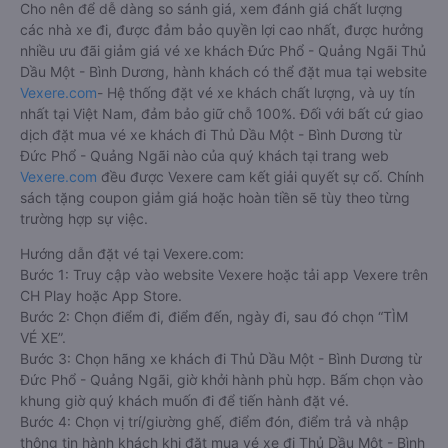
Cho nên để dễ dàng so sánh giá, xem đánh giá chất lượng
các nhà xe đi, được đảm bảo quyền lợi cao nhất, được hưởng
nhiều ưu đãi giảm giá vé xe khách Đức Phổ - Quảng Ngãi Thủ
Dầu Một - Bình Dương, hành khách có thể đặt mua tại website
Vexere.com
- Hệ thống đặt vé xe khách chất lượng, và uy tín
nhất tại Việt Nam, đảm bảo giữ chỗ 100%. Đối với bất cứ giao
dịch đặt mua vé xe khách đi Thủ Dầu Một - Bình Dương từ
Đức Phổ - Quảng Ngãi nào của quý khách tại trang web
Vexere.com
đều được Vexere cam kết giải quyết sự cố. Chính
sách tặng coupon giảm giá hoặc hoàn tiền sẽ tùy theo từng
trường hợp sự việc.
Hướng dẫn đặt vé tại Vexere.com:
Bước 1: Truy cập vào website Vexere hoặc tải app Vexere trên
CH Play hoặc App Store.
Bước 2: Chọn điểm đi, điểm đến, ngày đi, sau đó chọn “TÌM
VÉ XE”.
Bước 3: Chọn hãng xe khách đi Thủ Dầu Một - Bình Dương từ
Đức Phổ - Quảng Ngãi, giờ khởi hành phù hợp. Bấm chọn vào
khung giờ quý khách muốn đi để tiến hành đặt vé.
Bước 4: Chọn vị trí/giường ghế, điểm đón, điểm trả và nhập
thông tin hành khách khi đặt mua vé xe đi Thủ Dầu Một - Bình