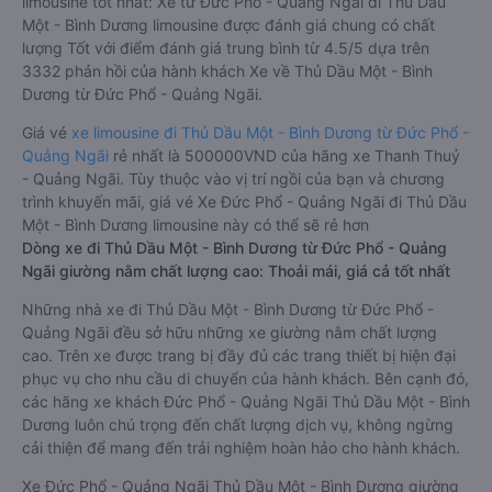
limousine tốt nhất: Xe từ Đức Phổ - Quảng Ngãi đi Thủ Dầu
Một - Bình Dương limousine được đánh giá chung có chất
lượng Tốt với điểm đánh giá trung bình từ 4.5/5 dựa trên
3332 phản hồi của hành khách Xe về Thủ Dầu Một - Bình
Dương từ Đức Phổ - Quảng Ngãi.
Giá vé
xe limousine đi Thủ Dầu Một - Bình Dương từ Đức Phổ -
Quảng Ngãi
rẻ nhất là 500000VND của hãng xe Thanh Thuỷ
- Quảng Ngãi. Tùy thuộc vào vị trí ngồi của bạn và chương
trình khuyến mãi, giá vé Xe Đức Phổ - Quảng Ngãi đi Thủ Dầu
Một - Bình Dương limousine này có thể sẽ rẻ hơn
Dòng xe đi Thủ Dầu Một - Bình Dương từ Đức Phổ - Quảng
Ngãi giường nằm chất lượng cao: Thoải mái, giá cả tốt nhất
Những nhà xe đi Thủ Dầu Một - Bình Dương từ Đức Phổ -
Quảng Ngãi đều sở hữu những xe giường nằm chất lượng
cao. Trên xe được trang bị đầy đủ các trang thiết bị hiện đại
phục vụ cho nhu cầu di chuyển của hành khách. Bên cạnh đó,
các hãng xe khách Đức Phổ - Quảng Ngãi Thủ Dầu Một - Bình
Dương luôn chú trọng đến chất lượng dịch vụ, không ngừng
cải thiện để mang đến trải nghiệm hoàn hảo cho hành khách.
Xe Đức Phổ - Quảng Ngãi Thủ Dầu Một - Bình Dương giường