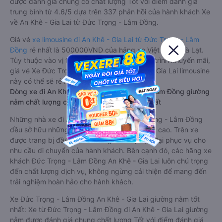
được đánh giá chung có chất lượng Tốt với điểm đánh giá
trung bình từ 4.6/5 dựa trên 337 phản hồi của hành khách Xe
về An Khê - Gia Lai từ Đức Trọng - Lâm Đồng.
Giá vé
xe limousine đi An Khê - Gia Lai từ Đức Trọng - Lâm
Đồng
rẻ nhất là 500000VND của hãng xe Việt Tân - Đà Lạt.
Tùy thuộc vào vị trí ngồi của bạn và chương trình khuyến mãi,
giá vé Xe Đức Trọng - Lâm Đồng đi An Khê - Gia Lai limousine
này có thể sẽ rẻ hơn
Dòng xe đi An Khê - Gia Lai từ Đức Trọng - Lâm Đồng giường
nằm chất lượng cao: Thoải mái, giá cả tốt nhất
Những nhà xe đi An Khê - Gia Lai từ Đức Trọng - Lâm Đồng
đều sở hữu những xe giường nằm chất lượng cao. Trên xe
được trang bị đầy đủ các trang thiết bị hiện đại phục vụ cho
nhu cầu di chuyển của hành khách. Bên cạnh đó, các hãng xe
khách Đức Trọng - Lâm Đồng An Khê - Gia Lai luôn chú trọng
đến chất lượng dịch vụ, không ngừng cải thiện để mang đến
trải nghiệm hoàn hảo cho hành khách.
Xe Đức Trọng - Lâm Đồng An Khê - Gia Lai giường nằm tốt
nhất: Xe từ Đức Trọng - Lâm Đồng đi An Khê - Gia Lai giường
nằm được đánh giá chung chất lượng Tốt với điểm đánh giá