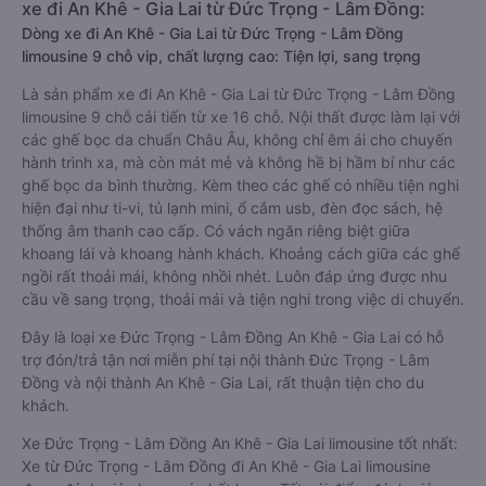
xe đi An Khê - Gia Lai từ Đức Trọng - Lâm Đồng:
Dòng xe đi An Khê - Gia Lai từ Đức Trọng - Lâm Đồng
limousine 9 chỗ vip, chất lượng cao: Tiện lợi, sang trọng
Là sản phẩm xe đi An Khê - Gia Lai từ Đức Trọng - Lâm Đồng
limousine 9 chỗ cải tiến từ xe 16 chỗ. Nội thất được làm lại với
các ghế bọc da chuẩn Châu Âu, không chỉ êm ái cho chuyến
hành trình xa, mà còn mát mẻ và không hề bị hầm bí như các
ghế bọc da bình thường. Kèm theo các ghế có nhiều tiện nghi
hiện đại như ti-vi, tủ lạnh mini, ổ cắm usb, đèn đọc sách, hệ
thống âm thanh cao cấp. Có vách ngăn riêng biệt giữa
khoang lái và khoang hành khách. Khoảng cách giữa các ghế
ngồi rất thoải mái, không nhồi nhét. Luôn đáp ứng được nhu
cầu về sang trọng, thoải mái và tiện nghi trong việc di chuyển.
Đây là loại xe Đức Trọng - Lâm Đồng An Khê - Gia Lai có hỗ
trợ đón/trả tận nơi miễn phí tại nội thành Đức Trọng - Lâm
Đồng và nội thành An Khê - Gia Lai, rất thuận tiện cho du
khách.
Xe Đức Trọng - Lâm Đồng An Khê - Gia Lai limousine tốt nhất:
Xe từ Đức Trọng - Lâm Đồng đi An Khê - Gia Lai limousine