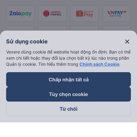
close
Sử dụng cookie
Vexere dùng cookie để website hoạt động ổn định. Bạn có thể
xem chi tiết hoặc thay đổi lựa chọn bất kỳ lúc nào trong phần
Quản lý cookie. Tìm hiểu thêm trong
Chính sách Cookie
.
Chấp nhận tất cả
Tùy chọn cookie
Từ chối
Theo dõi chúng tôi trên
Facebook
Tiktok
Youtube