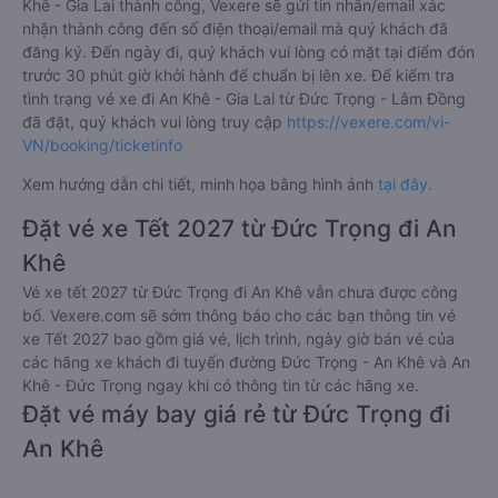
Khê - Gia Lai thành công, Vexere sẽ gửi tin nhắn/email xác
nhận thành công đến số điện thoại/email mà quý khách đã
đăng ký. Đến ngày đi, quý khách vui lòng có mặt tại điểm đón
trước 30 phút giờ khởi hành để chuẩn bị lên xe. Để kiểm tra
tình trạng vé xe đi An Khê - Gia Lai từ Đức Trọng - Lâm Đồng
đã đặt, quý khách vui lòng truy cập
https://vexere.com/vi-
VN/booking/ticketinfo
Xem hướng dẫn chi tiết, minh họa bằng hình ảnh
tại đây.
Đặt vé xe Tết 2027 từ Đức Trọng đi An
Khê
Vé xe tết 2027 từ Đức Trọng đi An Khê vẫn chưa được công
bố. Vexere.com sẽ sớm thông báo cho các bạn thông tin vé
xe Tết 2027 bao gồm giá vé, lịch trình, ngày giờ bán vé của
các hãng xe khách đi tuyến đường Đức Trọng - An Khê và An
Khê - Đức Trọng ngay khi có thông tin từ các hãng xe.
Đặt vé máy bay giá rẻ từ Đức Trọng đi
An Khê