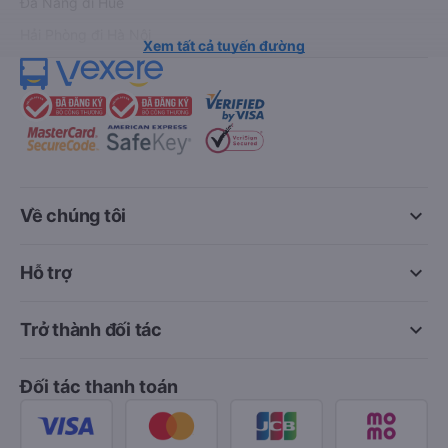
Đà Nẵng đi Huế
Hải Phòng đi Hà Nội
Xem tất cả tuyến đường
keyboard_arrow_down
Về chúng tôi
keyboard_arrow_down
Hỗ trợ
keyboard_arrow_down
Trở thành đối tác
Đối tác thanh toán