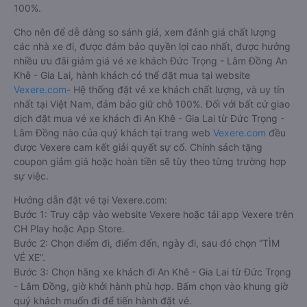
100%.
Cho nên để dễ dàng so sánh giá, xem đánh giá chất lượng
các nhà xe đi, được đảm bảo quyền lợi cao nhất, được hưởng
nhiều ưu đãi giảm giá vé xe khách Đức Trọng - Lâm Đồng An
Khê - Gia Lai, hành khách có thể đặt mua tại website
Vexere.com
- Hệ thống đặt vé xe khách chất lượng, và uy tín
nhất tại Việt Nam, đảm bảo giữ chỗ 100%. Đối với bất cứ giao
dịch đặt mua vé xe khách đi An Khê - Gia Lai từ Đức Trọng -
Lâm Đồng nào của quý khách tại trang web
Vexere.com
đều
được Vexere cam kết giải quyết sự cố. Chính sách tặng
coupon giảm giá hoặc hoàn tiền sẽ tùy theo từng trường hợp
sự việc.
Hướng dẫn đặt vé tại Vexere.com:
Bước 1: Truy cập vào website Vexere hoặc tải app Vexere trên
CH Play hoặc App Store.
Bước 2: Chọn điểm đi, điểm đến, ngày đi, sau đó chọn “TÌM
VÉ XE”.
Bước 3: Chọn hãng xe khách đi An Khê - Gia Lai từ Đức Trọng
- Lâm Đồng, giờ khởi hành phù hợp. Bấm chọn vào khung giờ
quý khách muốn đi để tiến hành đặt vé.