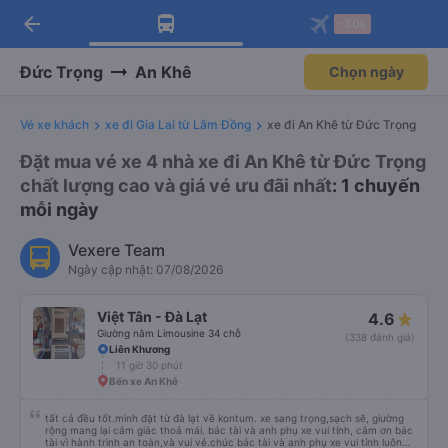
arrow_back
Tải app Vexere ngay!
Tải app Vexere
-30k
Mở app
Mở app
Nhận ưu đãi thành viên độc
-30k/ghế khi đặt vé máy bay qua
quyền
app
Đức Trọng
An Khê
Chọn ngày
Vé xe khách
xe đi Gia Lai từ Lâm Đồng
xe đi An Khê từ Đức Trọng
Đặt mua vé xe 4 nhà xe đi An Khê từ Đức Trọng
chất lượng cao và giá vé ưu đãi nhất
: 1 chuyến
mỗi ngày
Vexere Team
Ngày cập nhật: 07/08/2026
Việt Tân - Đà Lạt
4.6
Giường nằm Limousine 34 chỗ
(338 đánh giá)
Liên Khương
11 giờ 30 phút
Bến xe An Khê
tất cả đều tốt.mình đặt từ đà lạt về kontum. xe sang trọng,sạch sẽ, giường
rộng mang lại cảm giác thoả mái. bác tài và anh phụ xe vui tính, cảm ơn bác
tài vì hành trình an toàn,và vui vẻ.chúc bác tài và anh phụ xe vui tính luôn