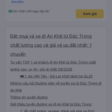
vui vẻ,mạnh khoẻ.
Xem thêm
Xác nhận chỗ ngay lập tức
Xem giá
Đặt mua vé xe đi An Khê từ Đức Trọng
chất lượng cao và giá vé ưu đãi nhất: 1
chuyến
Tư vấn TOP 1 xe khách đi An Khê từ Đức Trọng chất
lượng cao, uy tín, giá rẻ nhất 08/2026
🚌 1. Xe Việt Tân - Đà Lạt khởi hành tại QL20
Những câu hỏi thường gặp về tuyến xe từ Đức Trọng đi
An Khê
Thông tin tuyến đường
Giới thiệu tuyến đường xe đi An Khê từ Đức Trọng
1. Về chất lượng, review, đánh giá nhà xe Đức