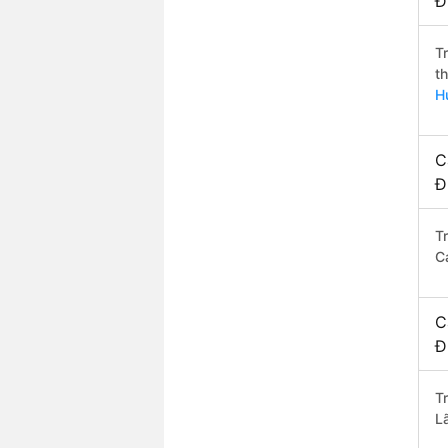
Đ
T
t
H
C
Đ
T
C
C
Đ
T
L