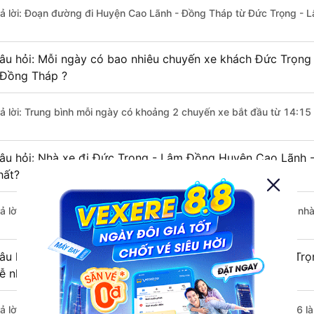
rả lời: Đoạn đường đi Huyện Cao Lãnh - Đồng Tháp từ Đức Trọng - 
âu hỏi: Mỗi ngày có bao nhiêu chuyến xe khách Đức Trọn
 Đồng Tháp ?
rả lời: Trung bình mỗi ngày có khoảng 2 chuyến xe bắt đầu từ 14:15
âu hỏi: Nhà xe đi Đức Trọng - Lâm Đồng Huyện Cao Lãnh 
hất?
rả lời: Chuyến xe có giờ xuất phát sớm nhất vào lúc 14:15 là của nhà
âu hỏi: Nhà xe đi Huyện Cao Lãnh - Đồng Tháp từ Đức Trọ
rễ nhất?
rả lời: Chuyến xe có giờ xuất phát trễ (muộn) nhất là vào lúc 14:16 l