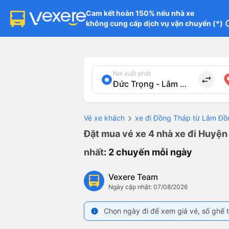
Cam kết hoàn 150% nếu nhà xe

không cung cấp dịch vụ vận chuyển (*)
in
Nơi xuất phát
import_export
Vé xe khách
xe đi Đồng Tháp từ Lâm Đồ
Đặt mua vé xe 4 nhà xe đi Huyện
nhất
: 2 chuyến mỗi ngày
Vexere Team
Ngày cập nhật: 07/08/2026
Chọn ngày đi để xem giá vé, số ghế t
info