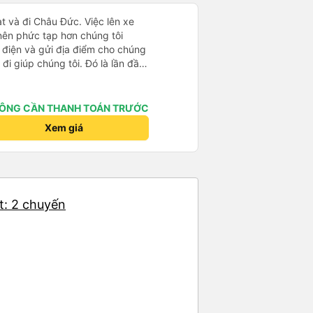
t và đi Châu Đức. Việc lên xe
 nên phức tạp hơn chúng tôi
 điện và gửi địa điểm cho chúng
 đi giúp chúng tôi. Đó là lần đầu
i đứa trẻ nhỏ khá thú vị. Chúng
 xe sẽ dừng lại để nghỉ hoặc ăn
 xe dừng lại lúc nửa đêm ở Cần
ÔNG CẦN THANH TOÁN TRƯỚC
ăn. Khi đến điểm dừng, họ đánh
Xem giá
ảo chúng tôi đã sẵn sàng. Nhìn
 tốt. Mỗi giường đều có gối và
lớn và 1 trẻ em nằm thoải mái.
t: 2 chuyến