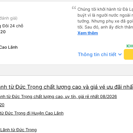
Chúng tôi khởi hành từ Đà Lạ
buýt vì là người nước ngoài
đánh giá)
tưởng. Nhưng phụ xe đã gọi
 Đôi 24 chỗ
tôi. Sau đó, anh ấy đích thân
L20
tiên đi xe giường nằm với ha
Xem thêm
tôi không chắc chắn khi nào
uống. Tôi rất ngạc nhiên khi
KH
Cao Lãnh
Thơ và mọi người xuống xe 
keyboard_arrow_down
Thông tin chi tiết
thức chúng tôi dậy và đảm b
chung, đó là một trải nghiệm
chăn, và đủ chỗ cho 1 người 
nh từ Đức Trọng chất lượng cao và giá vé ưu đãi nhấ
h từ Đức Trọng chất lượng cao, uy tín, giá rẻ nhất 08/2026
L20
 từ Đức Trọng đi Huyện Cao Lãnh
 Lãnh từ Đức Trọng