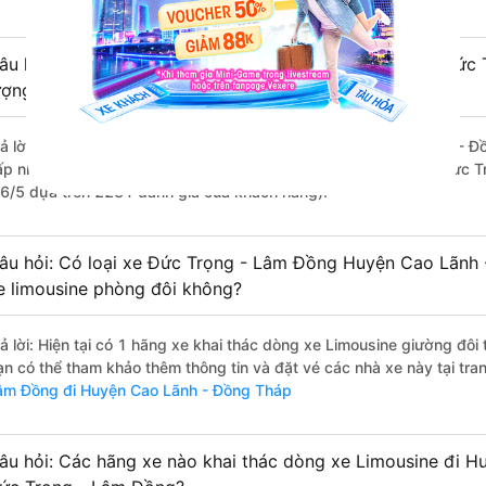
âu hỏi: Review xe đi Huyện Cao Lãnh - Đồng Tháp từ Đức 
ượng tốt, xuất sắc, cao cấp nhất?
rả lời: Những hãng xe đi Đức Trọng - Lâm Đồng Huyện Cao Lãnh - Đồ
ấp nhất là nhà xe Tân Niên đi Huyện Cao Lãnh - Đồng Tháp từ Đức T
.6/5 dựa trên 2281 đánh giá của khách hàng).
âu hỏi: Có loại xe Đức Trọng - Lâm Đồng Huyện Cao Lãnh 
e limousine phòng đôi không?
rả lời: Hiện tại có 1 hãng xe khai thác dòng xe Limousine giường đôi
ạn có thể tham khảo thêm thông tin và đặt vé các nhà xe này tại tra
âm Đồng đi Huyện Cao Lãnh - Đồng Tháp
âu hỏi: Các hãng xe nào khai thác dòng xe Limousine đi 