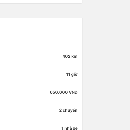
402 km
11 giờ
650.000 VNĐ
2 chuyến
1 nhà xe