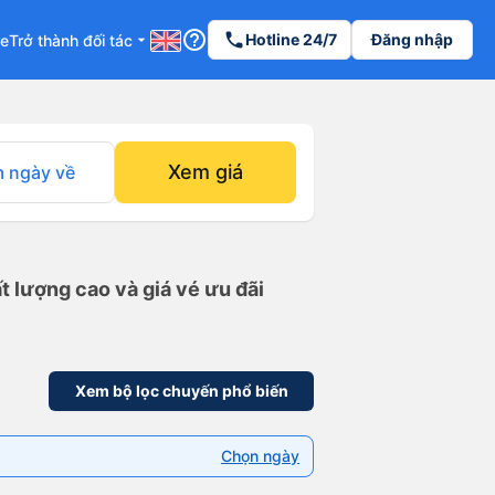
help_outline
phone
Hotline 24/7
Đăng nhập
re
Trở thành đối tác
arrow_drop_down
Xem giá
 ngày về
 lượng cao và giá vé ưu đãi
Xem bộ lọc chuyến phổ biến
Chọn ngày