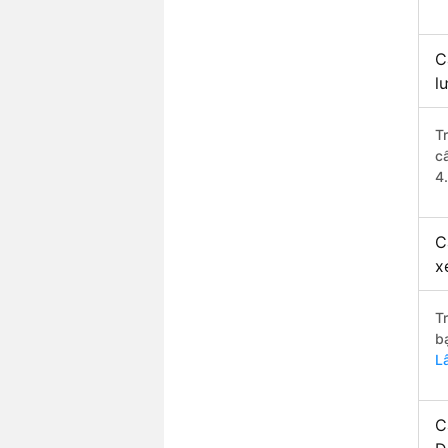
C
l
T
c
4
C
x
T
b
L
C