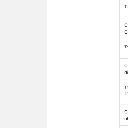
T
C
C
Tr
C
d
T
1
C
n