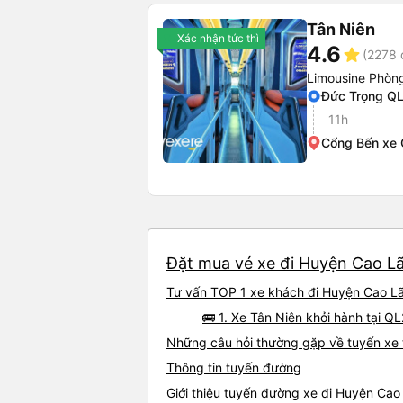
Tân Niên
Xác nhận tức thì
4.6
star
(2278 
Limousine Phòng
Đức Trọng Q
11h
Cổng Bến xe 
Đặt mua vé xe đi Huyện Cao Lã
Tư vấn TOP 1 xe khách đi Huyện Cao Lãn
🚌 1. Xe Tân Niên khởi hành tại Q
Những câu hỏi thường gặp về tuyến xe
Thông tin tuyến đường
Giới thiệu tuyến đường xe đi Huyện Cao