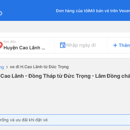
Đơn hàng của tôi
Mở bán vé trên Vexe
fo
Nơi đến
add
Nhập ngày đi
Thêm
xe đi H.Cao Lãnh từ Đức Trọng
ng
 Cao Lãnh - Đồng Tháp từ Đức Trọng - Lâm Đồng chất
rống và ưu đãi khi đặt vé