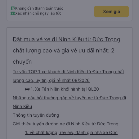
chắc chắn khi nào xe sẽ dừng lại để nghỉ hoặc ăn uống. Tôi rất ngạc nhiên
khi xe dừng lại lúc nửa đêm ở Cần Thơ và mọi người xuống xe ăn. Khi đến
điểm dừng, họ đánh thức chúng tôi dậy và đảm bảo chúng tôi đã sẵn sàng.
Không cần thanh toán trước
Xem giá
Nhìn chung, đó là một trải nghiệm tốt. Mỗi giường đều có gối và chăn, và đủ
Xác nhận chỗ ngay lập tức
chỗ cho 1 người lớn và 1 trẻ em nằm thoải mái.
Đặt mua vé xe đi Ninh Kiều từ Đức Trọng
chất lượng cao và giá vé ưu đãi nhất: 2
chuyến
Tư vấn TOP 1 xe khách đi Ninh Kiều từ Đức Trọng chất
lượng cao, uy tín, giá rẻ nhất 08/2026
🚌 1. Xe Tân Niên khởi hành tại QL20
Những câu hỏi thường gặp về tuyến xe từ Đức Trọng đi
Ninh Kiều
Thông tin tuyến đường
Giới thiệu tuyến đường xe đi Ninh Kiều từ Đức Trọng
1. Về chất lượng, review, đánh giá nhà xe Đức