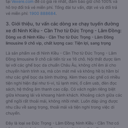
tại
Vexere.com
để có giá rẻ nhất, đảm bảo giữ chỗ 100% và
hỗ trợ đổi trả vé miễn phí. Tổng đài tư vấn, đặt vé và đổi trả
vé miễn phí:
1900 888684
.
3. Giới thiệu, tư vấn các dòng xe chạy tuyến đường
xe đi Ninh Kiều - Cần Thơ từ Đức Trọng - Lâm Đồng:
Dòng xe đi Ninh Kiều - Cần Thơ từ Đức Trọng - Lâm Đồng
limousine 9 chỗ vip, chất lượng cao: Tiện lợi, sang trọng
Là sản phẩm xe đi Ninh Kiều - Cần Thơ từ Đức Trọng - Lâm
Đồng limousine 9 chỗ cải tiến từ xe 16 chỗ. Nội thất được làm
lại với các ghế bọc da chuẩn Châu Âu, không chỉ êm ái cho
chuyến hành trình xa, mà còn mát mẻ và không hề bị hầm bí
như các ghế bọc da bình thường. Kèm theo các ghế có nhiều
tiện nghi hiện đại như ti-vi, tủ lạnh mini, ổ cắm usb, đèn đọc
sách, hệ thống âm thanh cao cấp. Có vách ngăn riêng biệt
giữa khoang lái và khoang hành khách. Khoảng cách giữa các
ghế ngồi rất thoải mái, không nhồi nhét. Luôn đáp ứng được
nhu cầu về sang trọng, thoải mái và tiện nghi trong việc di
chuyển.
Đây là loại xe Đức Trọng - Lâm Đồng Ninh Kiều - Cần Thơ có