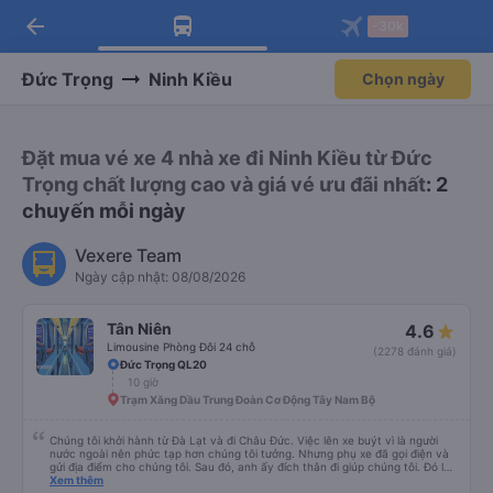
arrow_back
Tải app Vexere ngay!
Tải app Vexere
-30k
Mở app
Mở app
Nhận ưu đãi thành viên độc
-30k/ghế khi đặt vé máy bay qua
quyền
app
Đức Trọng
Ninh Kiều
Chọn ngày
Đặt mua vé xe 4 nhà xe đi Ninh Kiều từ Đức
Trọng chất lượng cao và giá vé ưu đãi nhất
: 2
chuyến mỗi ngày
Vexere Team
Ngày cập nhật: 08/08/2026
Tân Niên
4.6
Limousine Phòng Đôi 24 chỗ
(2278 đánh giá)
Đức Trọng QL20
10 giờ
Trạm Xăng Dầu Trung Đoàn Cơ Động Tây Nam Bộ
Chúng tôi khởi hành từ Đà Lạt và đi Châu Đức. Việc lên xe buýt vì là người
nước ngoài nên phức tạp hơn chúng tôi tưởng. Nhưng phụ xe đã gọi điện và
gửi địa điểm cho chúng tôi. Sau đó, anh ấy đích thân đi giúp chúng tôi. Đó là
lần đầu tiên đi xe giường nằm với hai đứa trẻ nhỏ khá thú vị. Chúng tôi không
Xem thêm