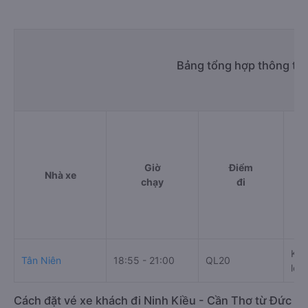
Bảng tổng hợp thông tin
Giờ
Điểm
Nhà xe
chạy
đi
Khu
Tân Niên
18:55 - 21:00
QL20
lộ 1
Cách đặt vé xe khách đi Ninh Kiều - Cần Thơ từ Đức