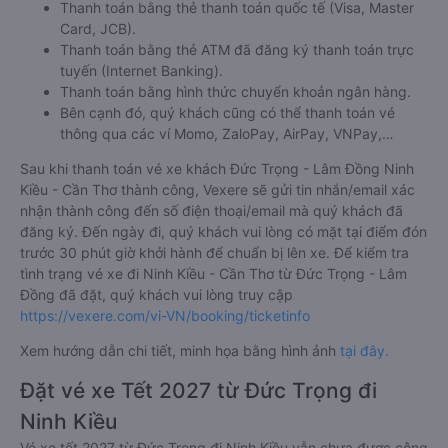
Thanh toán bằng thẻ thanh toán quốc tế (Visa, Master
Card, JCB).
Thanh toán bằng thẻ ATM đã đăng ký thanh toán trực
tuyến (Internet Banking).
Thanh toán bằng hình thức chuyển khoản ngân hàng.
Bên cạnh đó, quý khách cũng có thể thanh toán vé
thông qua các ví Momo, ZaloPay, AirPay, VNPay,…
Sau khi thanh toán vé xe khách Đức Trọng - Lâm Đồng Ninh
Kiều - Cần Thơ thành công, Vexere sẽ gửi tin nhắn/email xác
nhận thành công đến số điện thoại/email mà quý khách đã
đăng ký. Đến ngày đi, quý khách vui lòng có mặt tại điểm đón
trước 30 phút giờ khởi hành để chuẩn bị lên xe. Để kiểm tra
tình trạng vé xe đi Ninh Kiều - Cần Thơ từ Đức Trọng - Lâm
Đồng đã đặt, quý khách vui lòng truy cập
https://vexere.com/vi-VN/booking/ticketinfo
Xem hướng dẫn chi tiết, minh họa bằng hình ảnh
tại đây.
Đặt vé xe Tết 2027 từ Đức Trọng đi
Ninh Kiều
Vé xe tết 2027 từ Đức Trọng đi Ninh Kiều vẫn chưa được công