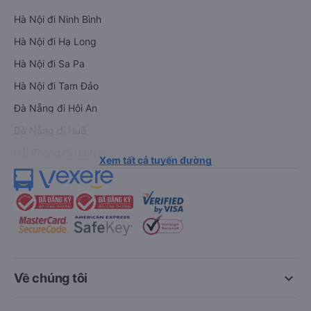
Hà Nội đi Ninh Bình
Hà Nội đi Hạ Long
Hà Nội đi Sa Pa
Hà Nội đi Tam Đảo
Đà Nẵng đi Hội An
Đà Nẵng đi Huế
Hải Phòng đi Hà Nội
Xem tất cả tuyến đường
keyboard_arrow_down
Về chúng tôi