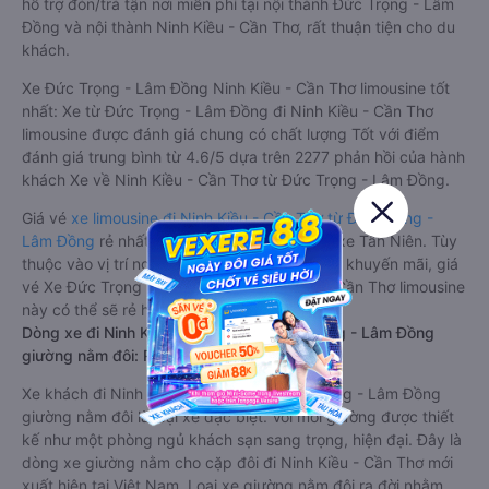
hỗ trợ đón/trả tận nơi miễn phí tại nội thành Đức Trọng - Lâm
Đồng và nội thành Ninh Kiều - Cần Thơ, rất thuận tiện cho du
khách.
Xe Đức Trọng - Lâm Đồng Ninh Kiều - Cần Thơ limousine tốt
nhất: Xe từ Đức Trọng - Lâm Đồng đi Ninh Kiều - Cần Thơ
limousine được đánh giá chung có chất lượng Tốt với điểm
đánh giá trung bình từ 4.6/5 dựa trên 2277 phản hồi của hành
khách Xe về Ninh Kiều - Cần Thơ từ Đức Trọng - Lâm Đồng.
Giá vé
xe limousine đi Ninh Kiều - Cần Thơ từ Đức Trọng -
Lâm Đồng
rẻ nhất là 650000VND của hãng xe Tân Niên. Tùy
thuộc vào vị trí ngồi của bạn và chương trình khuyến mãi, giá
vé Xe Đức Trọng - Lâm Đồng đi Ninh Kiều - Cần Thơ limousine
này có thể sẽ rẻ hơn
Dòng xe đi Ninh Kiều - Cần Thơ từ Đức Trọng - Lâm Đồng
giường nằm đôi: Riêng tư, đầy đủ tiện nghi
Xe khách đi Ninh Kiều - Cần Thơ từ Đức Trọng - Lâm Đồng
giường nằm đôi là loại xe đặc biệt. Với mỗi giường được thiết
kế như một phòng ngủ khách sạn sang trọng, hiện đại. Đây là
dòng xe giường nằm cho cặp đôi đi Ninh Kiều - Cần Thơ mới
xuất hiện tại Việt Nam. Loại xe giường nằm đôi ra đời nhằm