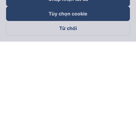
Tùy chọn cookie
Từ chối
Theo dõi chúng tôi trên
Facebook
Tiktok
Youtube
Công ty TNHH Thương Mại Dịch Vụ Vexere
Địa chỉ đăng ký kinh doanh: 8C Chữ Đồng Tử, Phường Tân
Sơn Nhất, TP. Hồ Chí Minh, Việt Nam
Địa chỉ
:
Lầu 2, toà nhà H3 Circo Hoàng Diệu, 384 Hoàng Diệu,
Phường Khánh Hội, TP Hồ Chí Minh, Việt Nam
Tầng 3, toà nhà 101 Láng Hạ, 101 Láng Hạ, Phường Láng, TP.
Hà Nội, Việt Nam
Giấy chứng nhận ĐKKD số 0315133726 do Sở KH và ĐT TP.
Hồ Chí Minh cấp lần đầu ngày 27/6/2018
Bản quyền © 2025 thuộc về Vexere.com