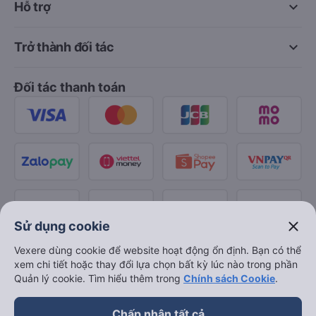
keyboard_arrow_down
Hỗ trợ
keyboard_arrow_down
Trở thành đối tác
Đối tác thanh toán
close
Sử dụng cookie
Vexere dùng cookie để website hoạt động ổn định. Bạn có thể
xem chi tiết hoặc thay đổi lựa chọn bất kỳ lúc nào trong phần
Quản lý cookie. Tìm hiểu thêm trong
Chính sách Cookie
.
Chấp nhận tất cả