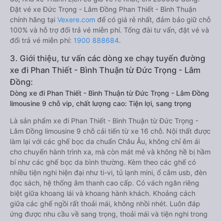
Đặt vé xe Đức Trọng - Lâm Đồng Phan Thiết - Bình Thuận
chính hãng tại
Vexere.com
để có giá rẻ nhất, đảm bảo giữ chỗ
100% và hỗ trợ đổi trả vé miễn phí. Tổng đài tư vấn, đặt vé và
đổi trả vé miễn phí:
1900 888684
.
3. Giới thiệu, tư vấn các dòng xe chạy tuyến đường
xe đi Phan Thiết - Bình Thuận từ Đức Trọng - Lâm
Đồng:
Dòng xe đi Phan Thiết - Bình Thuận từ Đức Trọng - Lâm Đồng
limousine 9 chỗ vip, chất lượng cao: Tiện lợi, sang trọng
Là sản phẩm xe đi Phan Thiết - Bình Thuận từ Đức Trọng -
Lâm Đồng limousine 9 chỗ cải tiến từ xe 16 chỗ. Nội thất được
làm lại với các ghế bọc da chuẩn Châu Âu, không chỉ êm ái
cho chuyến hành trình xa, mà còn mát mẻ và không hề bị hầm
bí như các ghế bọc da bình thường. Kèm theo các ghế có
nhiều tiện nghi hiện đại như ti-vi, tủ lạnh mini, ổ cắm usb, đèn
đọc sách, hệ thống âm thanh cao cấp. Có vách ngăn riêng
biệt giữa khoang lái và khoang hành khách. Khoảng cách
giữa các ghế ngồi rất thoải mái, không nhồi nhét. Luôn đáp
ứng được nhu cầu về sang trọng, thoải mái và tiện nghi trong