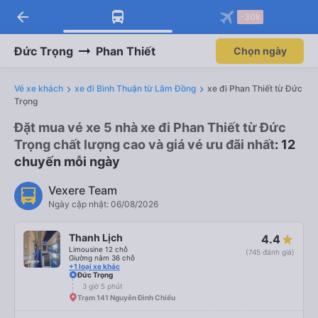
arrow_back
-30k
Đức Trọng
Phan Thiết
Chọn ngày
Vé xe khách
xe đi Bình Thuận từ Lâm Đồng
xe đi Phan Thiết từ Đức
Trọng
Đặt mua vé xe 5 nhà xe đi Phan Thiết từ Đức
Trọng chất lượng cao và giá vé ưu đãi nhất
: 12
chuyến mỗi ngày
Vexere Team
Ngày cập nhật: 06/08/2026
Thanh Lịch
4.4
Limousine 12 chỗ
(745 đánh giá)
Giường nằm 36 chỗ
+1 loại xe khác
Đức Trọng
3 giờ 5 phút
Trạm 141 Nguyễn Đình Chiểu