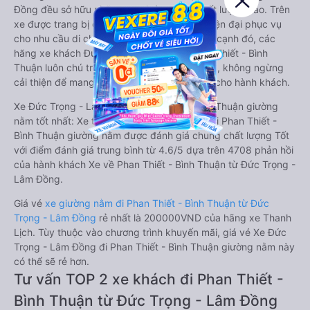
Đồng đều sở hữu những xe giường nằm chất lượng cao. Trên
xe được trang bị đầy đủ các trang thiết bị hiện đại phục vụ
cho nhu cầu di chuyển của hành khách. Bên cạnh đó, các
hãng xe khách Đức Trọng - Lâm Đồng Phan Thiết - Bình
Thuận luôn chú trọng đến chất lượng dịch vụ, không ngừng
cải thiện để mang đến trải nghiệm hoàn hảo cho hành khách.
Xe Đức Trọng - Lâm Đồng Phan Thiết - Bình Thuận giường
nằm tốt nhất: Xe từ Đức Trọng - Lâm Đồng đi Phan Thiết -
Bình Thuận giường nằm được đánh giá chung chất lượng Tốt
với điểm đánh giá trung bình từ 4.6/5 dựa trên 4708 phản hồi
của hành khách Xe về Phan Thiết - Bình Thuận từ Đức Trọng -
Lâm Đồng.
Giá vé
xe giường nằm đi Phan Thiết - Bình Thuận từ Đức
Trọng - Lâm Đồng
rẻ nhất là 200000VND của hãng xe Thanh
Lịch. Tùy thuộc vào chương trình khuyến mãi, giá vé Xe Đức
Trọng - Lâm Đồng đi Phan Thiết - Bình Thuận giường nằm này
có thể sẽ rẻ hơn.
Tư vấn TOP 2 xe khách đi Phan Thiết -
Bình Thuận từ Đức Trọng - Lâm Đồng