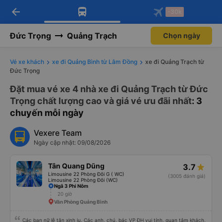
arrow_back
Tải app Vexere ngay!
Tải app Vexere
-30k
Mở app
Mở app
Nhận ưu đãi thành viên độc
-30k/ghế khi đặt vé máy bay qua
quyền
app
Đức Trọng
Quảng Trạch
Chọn ngày
Vé xe khách
xe đi Quảng Bình từ Lâm Đồng
xe đi Quảng Trạch từ
Đức Trọng
Đặt mua vé xe 4 nhà xe đi Quảng Trạch từ Đức
Trọng chất lượng cao và giá vé ưu đãi nhất
: 3
chuyến mỗi ngày
Vexere Team
Ngày cập nhật: 09/08/2026
Tân Quang Dũng
3.7
Limousine 22 Phòng Đôi G ( WC)
(3005 đánh giá)
Limousine 22 Phòng Đôi (WC)
Ngã 3 Phi Nôm
20 giờ
Văn Phòng Quảng Bình
Các bạn nữ lễ tân xinh iu. Các anh, chú, bác VP ĐH vui tính, quan tâm khách,