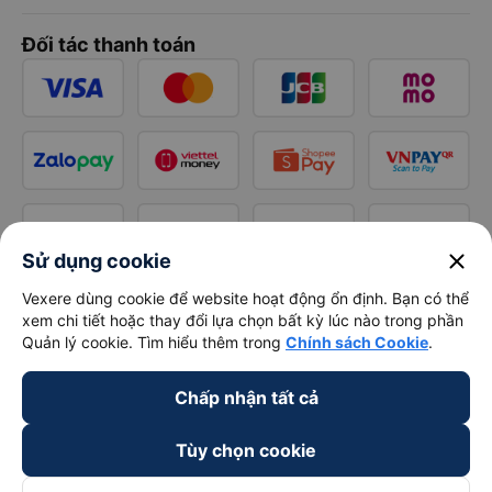
Đối tác thanh toán
close
Sử dụng cookie
Vexere dùng cookie để website hoạt động ổn định. Bạn có thể
xem chi tiết hoặc thay đổi lựa chọn bất kỳ lúc nào trong phần
Quản lý cookie. Tìm hiểu thêm trong
Chính sách Cookie
.
Chấp nhận tất cả
Tùy chọn cookie