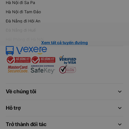
Hà Nội đi Sa Pa
Hà Nội đi Tam Đảo
Đà Nẵng đi Hội An
Đà Nẵng đi Huế
Hải Phòng đi Hà Nội
Xem tất cả tuyến đường
keyboard_arrow_down
Về chúng tôi
keyboard_arrow_down
Hỗ trợ
keyboard_arrow_down
Trở thành đối tác