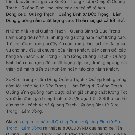
trình khuyến mãi, giá vé Xe Đức Trọng - Lâm Đồng đi Quảng
Trạch - Quảng Bình limousine này có thể sẽ rẻ hơn
Dòng xe đi Quảng Trạch - Quảng Bình từ Đức Trọng - Lâm
Đồng giường nằm chất lượng cao: Thoải mái, giá cả tốt nhất
Những nhà xe đi Quảng Trạch - Quảng Bình từ Đức Trọng -
Lâm Đồng đều sở hữu những xe giường nằm chất lượng cao.
Trên xe được trang bị đầy đủ các trang thiết bị hiện đại phục
vụ cho nhu cầu di chuyển của hành khách. Bên cạnh đó, các
hãng xe khách Đức Trọng - Lâm Đồng Quảng Trạch - Quảng
Bình luôn chú trọng đến chất lượng dịch vụ, không ngừng cải
thiện để mang đến trải nghiệm hoàn hảo cho hành khách.
Xe Đức Trọng - Lâm Đồng Quảng Trạch - Quảng Bình giường
nằm tốt nhất: Xe từ Đức Trọng - Lâm Đồng đi Quảng Trạch -
Quảng Bình giường nằm được đánh giá chung chất lượng Tốt
với điểm đánh giá trung bình từ 3.7/5 dựa trên 2999 phản hồi
của hành khách Xe về Quảng Trạch - Quảng Bình từ Đức
Trọng - Lâm Đồng.
Giá vé
xe giường nằm đi Quảng Trạch - Quảng Bình từ Đức
Trọng - Lâm Đồng
rẻ nhất là 800000VND của hãng xe Tân
Quang Dũng. Tùy thuộc vào chương trình khuyến mãi, giá vé