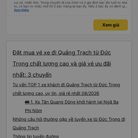
vui vẻ, nhiệt tình. Trong chuyến đi của mình có 2 gia đình bác lớn tuổi nc khá
to, có bạn nv nhắc nhở thì 2 bác mắng lại bạn ấy. Nếu 2 bác ấy có đánh giá
xấu thì mình ngược lại nha. Bạn ấy nhắc nhở rất đúng. 2 bác nói rất to. To
Xem thêm
đến lỗi mình ngủ còn mơ được câu chuyện các bác nói với nhau xuất hiện
trong giấc mơ của mình luôn. Nên nếu bạn ấy bị phản ánh thì đừng trừ lương
bạn ấy nha. Nếu bạn ấy bị trừ thì bảo bạn ấy liên hệ sđt của mình, mình hỗ
Xem giá
trợ ạ. Số mình đuôi 666, chuyến ĐH-NT ngày 16/1. À các bạn nữ lễ tân xinh
iu còn đổi cho mình phòng đơn sang đôi xong còn note là (một mình) yêu
luôn. Nhưng phòng đôi mà nằm một thì mỗi lần xe rẽ 1 cái là ✈️ Ít đi xe khách
nhưng đủ để đánh giá 10/10.
Đặt mua vé xe đi Quảng Trạch từ Đức
Trọng chất lượng cao và giá vé ưu đãi
nhất: 3 chuyến
Tư vấn TOP 1 xe khách đi Quảng Trạch từ Đức Trọng
chất lượng cao, uy tín, giá rẻ nhất 08/2026
🚌 1. Xe Tân Quang Dũng khởi hành tại Ngã Ba
Phi Nôm
Những câu hỏi thường gặp về tuyến xe từ Đức Trọng đi
Quảng Trạch
Thông tin tuyến đường