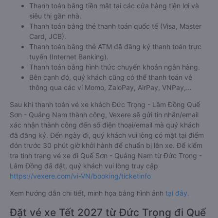
Thanh toán bằng tiền mặt tại các cửa hàng tiện lợi và
siêu thị gần nhà.
Thanh toán bằng thẻ thanh toán quốc tế (Visa, Master
Card, JCB).
Thanh toán bằng thẻ ATM đã đăng ký thanh toán trực
tuyến (Internet Banking).
Thanh toán bằng hình thức chuyển khoản ngân hàng.
Bên cạnh đó, quý khách cũng có thể thanh toán vé
thông qua các ví Momo, ZaloPay, AirPay, VNPay,…
Sau khi thanh toán vé xe khách Đức Trọng - Lâm Đồng Quế
Sơn - Quảng Nam thành công, Vexere sẽ gửi tin nhắn/email
xác nhận thành công đến số điện thoại/email mà quý khách
đã đăng ký. Đến ngày đi, quý khách vui lòng có mặt tại điểm
đón trước 30 phút giờ khởi hành để chuẩn bị lên xe. Để kiểm
tra tình trạng vé xe đi Quế Sơn - Quảng Nam từ Đức Trọng -
Lâm Đồng đã đặt, quý khách vui lòng truy cập
https://vexere.com/vi-VN/booking/ticketinfo
Xem hướng dẫn chi tiết, minh họa bằng hình ảnh
tại đây.
Đặt vé xe Tết 2027 từ Đức Trọng đi Quế