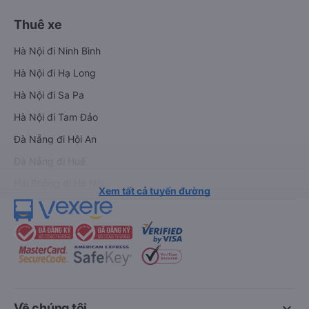
Thuê xe
Hà Nội đi Ninh Bình
Hà Nội đi Hạ Long
Hà Nội đi Sa Pa
Hà Nội đi Tam Đảo
Đà Nẵng đi Hội An
Đà Nẵng đi Huế
Hải Phòng đi Hà Nội
Xem tất cả tuyến đường
keyboard_arrow_down
Về chúng tôi