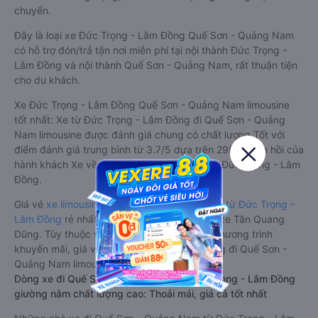
chuyển.
Đây là loại xe Đức Trọng - Lâm Đồng Quế Sơn - Quảng Nam
có hỗ trợ đón/trả tận nơi miễn phí tại nội thành Đức Trọng -
Lâm Đồng và nội thành Quế Sơn - Quảng Nam, rất thuận tiện
cho du khách.
Xe Đức Trọng - Lâm Đồng Quế Sơn - Quảng Nam limousine
tốt nhất: Xe từ Đức Trọng - Lâm Đồng đi Quế Sơn - Quảng
Nam limousine được đánh giá chung có chất lượng Tốt với
điểm đánh giá trung bình từ 3.7/5 dựa trên 2998 phản hồi của
hành khách Xe về Quế Sơn - Quảng Nam từ Đức Trọng - Lâm
Đồng.
Giá vé
xe limousine đi Quế Sơn - Quảng Nam từ Đức Trọng -
Lâm Đồng
rẻ nhất là 600000VND của hãng xe Tân Quang
Dũng. Tùy thuộc vào vị trí ngồi của bạn và chương trình
khuyến mãi, giá vé Xe Đức Trọng - Lâm Đồng đi Quế Sơn -
Quảng Nam limousine này có thể sẽ rẻ hơn
Dòng xe đi Quế Sơn - Quảng Nam từ Đức Trọng - Lâm Đồng
giường nằm chất lượng cao: Thoải mái, giá cả tốt nhất