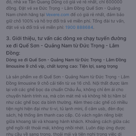
đó, nhà xe Tân Quang Dũng có giá vé rẻ nhất, chỉ 600000
đồng. Đặt vé xe Đức Trọng - Lâm Đồng Quế Sơn - Quảng
Nam chính hãng tại
Vexere.com
để có giá rẻ nhất, đảm bảo
giữ chỗ 100% và hỗ trợ đổi trả vé miễn phí. Tổng đài tư vấn,
đặt vé và đổi trả vé miễn phí:
1900 888684
.
3. Giới thiệu, tư vấn các dòng xe chạy tuyến đường
xe đi Quế Sơn - Quảng Nam từ Đức Trọng - Lâm
Đồng:
Dòng xe đi Quế Sơn - Quảng Nam từ Đức Trọng - Lâm Đồng
limousine 9 chỗ vip, chất lượng cao: Tiện lợi, sang trọng
Là sản phẩm xe đi Quế Sơn - Quảng Nam từ Đức Trọng - Lâm
Đồng limousine 9 chỗ cải tiến từ xe 16 chỗ. Nội thất được làm
lại với các ghế bọc da chuẩn Châu Âu, không chỉ êm ái cho
chuyến hành trình xa, mà còn mát mẻ và không hề bị hầm bí
như các ghế bọc da bình thường. Kèm theo các ghế có nhiều
tiện nghi hiện đại như ti-vi, tủ lạnh mini, ổ cắm usb, đèn đọc
sách, hệ thống âm thanh cao cấp. Có vách ngăn riêng biệt
giữa khoang lái và khoang hành khách. Khoảng cách giữa các
ghế ngồi rất thoải mái, không nhồi nhét. Luôn đáp ứng được
nhu cầu về sang trọng, thoải mái và tiện nghi trong việc di