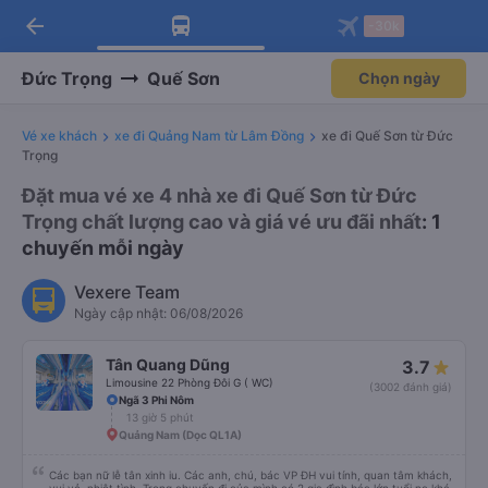
arrow_back
Tải app Vexere ngay!
Tải app Vexere
-30k
Mở app
Mở app
Nhận ưu đãi thành viên độc
-30k/ghế khi đặt vé máy bay qua
quyền
app
Đức Trọng
Quế Sơn
Chọn ngày
Vé xe khách
xe đi Quảng Nam từ Lâm Đồng
xe đi Quế Sơn từ Đức
Trọng
Đặt mua vé xe 4 nhà xe đi Quế Sơn từ Đức
Trọng chất lượng cao và giá vé ưu đãi nhất
: 1
chuyến mỗi ngày
Vexere Team
Ngày cập nhật: 06/08/2026
Tân Quang Dũng
3.7
Limousine 22 Phòng Đôi G ( WC)
(3002 đánh giá)
Ngã 3 Phi Nôm
13 giờ 5 phút
Quảng Nam (Dọc QL1A)
Các bạn nữ lễ tân xinh iu. Các anh, chú, bác VP ĐH vui tính, quan tâm khách,