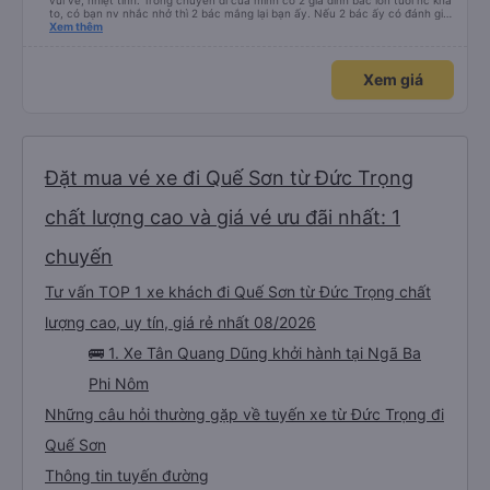
vui vẻ, nhiệt tình. Trong chuyến đi của mình có 2 gia đình bác lớn tuổi nc khá
to, có bạn nv nhắc nhở thì 2 bác mắng lại bạn ấy. Nếu 2 bác ấy có đánh giá
xấu thì mình ngược lại nha. Bạn ấy nhắc nhở rất đúng. 2 bác nói rất to. To
Xem thêm
đến lỗi mình ngủ còn mơ được câu chuyện các bác nói với nhau xuất hiện
trong giấc mơ của mình luôn. Nên nếu bạn ấy bị phản ánh thì đừng trừ lương
bạn ấy nha. Nếu bạn ấy bị trừ thì bảo bạn ấy liên hệ sđt của mình, mình hỗ
Xem giá
trợ ạ. Số mình đuôi 666, chuyến ĐH-NT ngày 16/1. À các bạn nữ lễ tân xinh
iu còn đổi cho mình phòng đơn sang đôi xong còn note là (một mình) yêu
luôn. Nhưng phòng đôi mà nằm một thì mỗi lần xe rẽ 1 cái là ✈️ Ít đi xe khách
nhưng đủ để đánh giá 10/10.
Đặt mua vé xe đi Quế Sơn từ Đức Trọng
chất lượng cao và giá vé ưu đãi nhất: 1
chuyến
Tư vấn TOP 1 xe khách đi Quế Sơn từ Đức Trọng chất
lượng cao, uy tín, giá rẻ nhất 08/2026
🚌 1. Xe Tân Quang Dũng khởi hành tại Ngã Ba
Phi Nôm
Những câu hỏi thường gặp về tuyến xe từ Đức Trọng đi
Quế Sơn
Thông tin tuyến đường