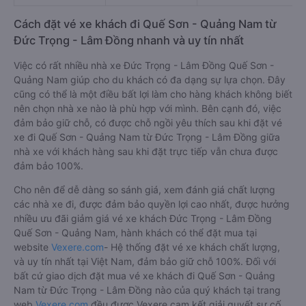
Cách đặt vé xe khách đi Quế Sơn - Quảng Nam từ
Đức Trọng - Lâm Đồng nhanh và uy tín nhất
Việc có rất nhiều nhà xe Đức Trọng - Lâm Đồng Quế Sơn -
Quảng Nam giúp cho du khách có đa dạng sự lựa chọn. Đây
cũng có thể là một điều bất lợi làm cho hàng khách không biết
nên chọn nhà xe nào là phù hợp với mình. Bên cạnh đó, việc
đảm bảo giữ chỗ, có được chỗ ngồi yêu thích sau khi đặt vé
xe đi Quế Sơn - Quảng Nam từ Đức Trọng - Lâm Đồng giữa
nhà xe với khách hàng sau khi đặt trực tiếp vẫn chưa được
đảm bảo 100%.
Cho nên để dễ dàng so sánh giá, xem đánh giá chất lượng
các nhà xe đi, được đảm bảo quyền lợi cao nhất, được hưởng
nhiều ưu đãi giảm giá vé xe khách Đức Trọng - Lâm Đồng
Quế Sơn - Quảng Nam, hành khách có thể đặt mua tại
website
Vexere.com
- Hệ thống đặt vé xe khách chất lượng,
và uy tín nhất tại Việt Nam, đảm bảo giữ chỗ 100%. Đối với
bất cứ giao dịch đặt mua vé xe khách đi Quế Sơn - Quảng
Nam từ Đức Trọng - Lâm Đồng nào của quý khách tại trang
web
Vexere.com
đều được Vexere cam kết giải quyết sự cố.