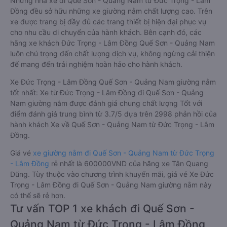
Những nhà xe đi Quế Sơn - Quảng Nam từ Đức Trọng - Lâm
Đồng đều sở hữu những xe giường nằm chất lượng cao. Trên
xe được trang bị đầy đủ các trang thiết bị hiện đại phục vụ
cho nhu cầu di chuyển của hành khách. Bên cạnh đó, các
hãng xe khách Đức Trọng - Lâm Đồng Quế Sơn - Quảng Nam
luôn chú trọng đến chất lượng dịch vụ, không ngừng cải thiện
để mang đến trải nghiệm hoàn hảo cho hành khách.
Xe Đức Trọng - Lâm Đồng Quế Sơn - Quảng Nam giường nằm
tốt nhất: Xe từ Đức Trọng - Lâm Đồng đi Quế Sơn - Quảng
Nam giường nằm được đánh giá chung chất lượng Tốt với
điểm đánh giá trung bình từ 3.7/5 dựa trên 2998 phản hồi của
hành khách Xe về Quế Sơn - Quảng Nam từ Đức Trọng - Lâm
Đồng.
Giá vé
xe giường nằm đi Quế Sơn - Quảng Nam từ Đức Trọng
- Lâm Đồng
rẻ nhất là 600000VND của hãng xe Tân Quang
Dũng. Tùy thuộc vào chương trình khuyến mãi, giá vé Xe Đức
Trọng - Lâm Đồng đi Quế Sơn - Quảng Nam giường nằm này
có thể sẽ rẻ hơn.
Tư vấn TOP 1 xe khách đi Quế Sơn -
Quảng Nam từ Đức Trọng - Lâm Đồng