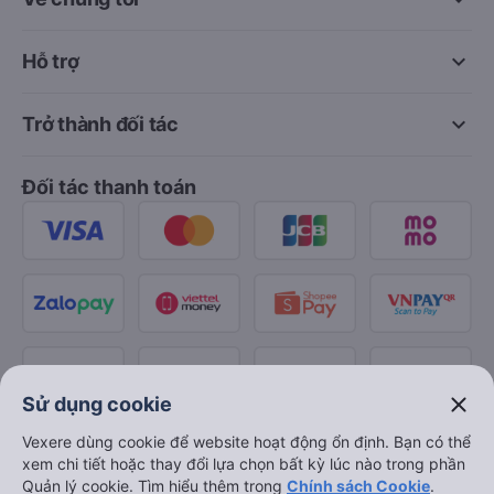
keyboard_arrow_down
Hỗ trợ
keyboard_arrow_down
Trở thành đối tác
Đối tác thanh toán
close
Sử dụng cookie
Vexere dùng cookie để website hoạt động ổn định. Bạn có thể
xem chi tiết hoặc thay đổi lựa chọn bất kỳ lúc nào trong phần
Quản lý cookie. Tìm hiểu thêm trong
Chính sách Cookie
.