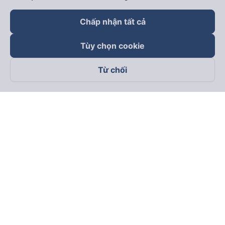
Chấp nhận tất cả
Tùy chọn cookie
Từ chối
Theo dõi chúng tôi trên
Facebook
Tiktok
Youtube
Công ty TNHH Thương Mại Dịch Vụ Vexere
Địa chỉ đăng ký kinh doanh: 8C Chữ Đồng Tử, Phường Tân
Sơn Nhất, TP. Hồ Chí Minh, Việt Nam
Địa chỉ
:
Lầu 2, toà nhà H3 Circo Hoàng Diệu, 384 Hoàng Diệu,
Phường Khánh Hội, TP Hồ Chí Minh, Việt Nam
Tầng 3, toà nhà 101 Láng Hạ, 101 Láng Hạ, Phường Láng, TP.
Hà Nội, Việt Nam
Giấy chứng nhận ĐKKD số 0315133726 do Sở KH và ĐT TP.
Hồ Chí Minh cấp lần đầu ngày 27/6/2018