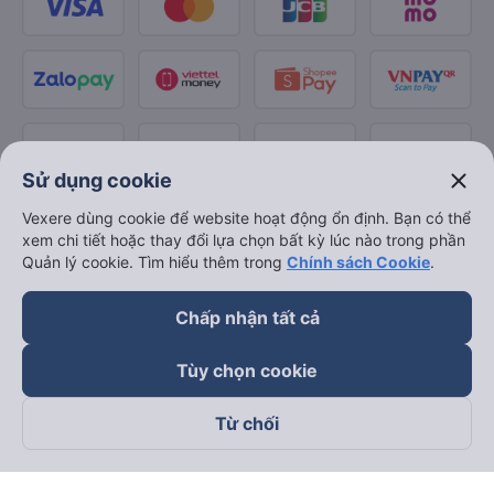
close
Sử dụng cookie
Vexere dùng cookie để website hoạt động ổn định. Bạn có thể
xem chi tiết hoặc thay đổi lựa chọn bất kỳ lúc nào trong phần
Quản lý cookie. Tìm hiểu thêm trong
Chính sách Cookie
.
Chấp nhận tất cả
Tùy chọn cookie
Từ chối
Theo dõi chúng tôi trên
Facebook
Tiktok
Youtube