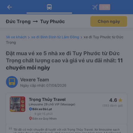
arrow_back
Tải app Vexere ngay!
Tải app Vexere
-30k
Mở app
Mở app
Nhận ưu đãi thành viên độc
-30k/ghế khi đặt vé máy bay qua
quyền
app
Đức Trọng
Tuy Phước
Chọn ngày
Vé xe khách
xe đi Bình Định từ Lâm Đồng
xe đi Tuy Phước từ Đức
Trọng
Đặt mua vé xe 5 nhà xe đi Tuy Phước từ Đức
Trọng chất lượng cao và giá vé ưu đãi nhất
: 11
chuyến mỗi ngày
Vexere Team
Ngày cập nhật: 07/08/2026
Trọng Thủy Travel
4.6
Limousine 29 chỗ VIP (Massage)
(593 đánh giá)
Bến xe Đà Lạt
9 giờ 15 phút
Bến xe Quy Nhơn
Tôi đã có một chuyến đi tuyệt vời với Trọng Thủy Travel. Xe limousine sạch