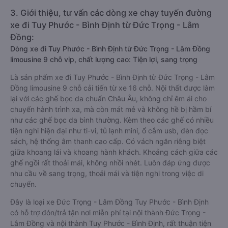
3. Giới thiệu, tư vấn các dòng xe chạy tuyến đường
xe đi Tuy Phước - Bình Định từ Đức Trọng - Lâm
Đồng:
Dòng xe đi Tuy Phước - Bình Định từ Đức Trọng - Lâm Đồng
limousine 9 chỗ vip, chất lượng cao: Tiện lợi, sang trọng
Là sản phẩm xe đi Tuy Phước - Bình Định từ Đức Trọng - Lâm
Đồng limousine 9 chỗ cải tiến từ xe 16 chỗ. Nội thất được làm
lại với các ghế bọc da chuẩn Châu Âu, không chỉ êm ái cho
chuyến hành trình xa, mà còn mát mẻ và không hề bị hầm bí
như các ghế bọc da bình thường. Kèm theo các ghế có nhiều
tiện nghi hiện đại như ti-vi, tủ lạnh mini, ổ cắm usb, đèn đọc
sách, hệ thống âm thanh cao cấp. Có vách ngăn riêng biệt
giữa khoang lái và khoang hành khách. Khoảng cách giữa các
ghế ngồi rất thoải mái, không nhồi nhét. Luôn đáp ứng được
nhu cầu về sang trọng, thoải mái và tiện nghi trong việc di
chuyển.
Đây là loại xe Đức Trọng - Lâm Đồng Tuy Phước - Bình Định
có hỗ trợ đón/trả tận nơi miễn phí tại nội thành Đức Trọng -
Lâm Đồng và nội thành Tuy Phước - Bình Định, rất thuận tiện