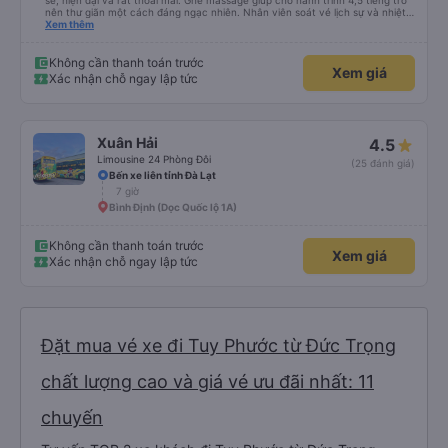
sẽ, hiện đại và rất thoải mái. Ghế massage giúp cho hành trình 4,5 tiếng trở
nên thư giãn một cách đáng ngạc nhiên. Nhân viên soát vé lịch sự và nhiệt
tình, tài xế cẩn thận và chuyên nghiệp, mọi thứ đều được tổ chức tốt. Các
Xem thêm
thông báo rõ ràng, việc lên xe dễ dàng, và toàn bộ chuyến đi diễn ra đúng
như kế hoạch. Tôi đặt vé qua Vexere, và toàn bộ trải nghiệm - từ khi đặt vé
đến khi đến nơi - đều suôn sẻ và không gặp rắc rối. Tôi rất hài lòng với công
Không cần thanh toán trước
Xem giá
ty này và chắc chắn sẽ chọn Trọng Thủy Travel một lần nữa. Rất đáng giới
Xác nhận chỗ ngay lập tức
thiệu!
Xuân Hải
4.5
Limousine 24 Phòng Đôi
(25 đánh giá)
Bến xe liên tỉnh Đà Lạt
7 giờ
Bình Định (Dọc Quốc lộ 1A)
Không cần thanh toán trước
Xem giá
Xác nhận chỗ ngay lập tức
Đặt mua vé xe đi Tuy Phước từ Đức Trọng
chất lượng cao và giá vé ưu đãi nhất: 11
chuyến