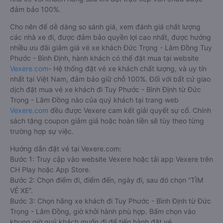
đảm bảo 100%.
Cho nên để dễ dàng so sánh giá, xem đánh giá chất lượng
các nhà xe đi, được đảm bảo quyền lợi cao nhất, được hưởng
nhiều ưu đãi giảm giá vé xe khách Đức Trọng - Lâm Đồng Tuy
Phước - Bình Định, hành khách có thể đặt mua tại website
Vexere.com
- Hệ thống đặt vé xe khách chất lượng, và uy tín
nhất tại Việt Nam, đảm bảo giữ chỗ 100%. Đối với bất cứ giao
dịch đặt mua vé xe khách đi Tuy Phước - Bình Định từ Đức
Trọng - Lâm Đồng nào của quý khách tại trang web
Vexere.com
đều được Vexere cam kết giải quyết sự cố. Chính
sách tặng coupon giảm giá hoặc hoàn tiền sẽ tùy theo từng
trường hợp sự việc.
Hướng dẫn đặt vé tại Vexere.com:
Bước 1: Truy cập vào website Vexere hoặc tải app Vexere trên
CH Play hoặc App Store.
Bước 2: Chọn điểm đi, điểm đến, ngày đi, sau đó chọn “TÌM
VÉ XE”.
Bước 3: Chọn hãng xe khách đi Tuy Phước - Bình Định từ Đức
Trọng - Lâm Đồng, giờ khởi hành phù hợp. Bấm chọn vào
khung giờ quý khách muốn đi để tiến hành đặt vé.