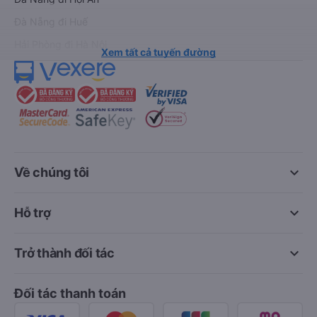
Đà Nẵng đi Huế
Hải Phòng đi Hà Nội
Xem tất cả tuyến đường
keyboard_arrow_down
Về chúng tôi
keyboard_arrow_down
Hỗ trợ
keyboard_arrow_down
Trở thành đối tác
Đối tác thanh toán