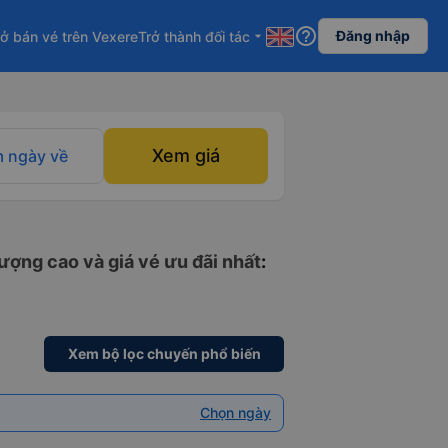
help_outline
Đăng nhập
ở bán vé trên Vexere
Trở thành đối tác
arrow_drop_down
Xem giá
 ngày về
ượng cao và giá vé ưu đãi nhất
:
Xem bộ lọc chuyến phổ biến
Chọn ngày