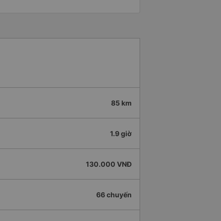
85 km
1.9 giờ
130.000 VNĐ
66 chuyến