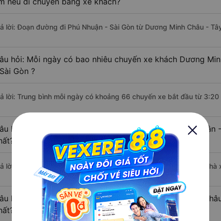
m nếu di chuyển bằng xe khách?
rả lời: Đoạn đường đi Phú Nhuận - Sài Gòn từ Dương Minh Châu - Tâ
âu hỏi: Mỗi ngày có bao nhiêu chuyến xe khách Dương Min
 Sài Gòn ?
rả lời: Trung bình mỗi ngày có khoảng 66 chuyến xe bắt đầu từ 3:20
âu hỏi: Nhà xe đi Dương Minh Châu - Tây Ninh Phú Nhuận 
hất?
rả lời: Chuyến xe có giờ xuất phát sớm nhất vào lúc 3:20 là của nhà
âu hỏi: Nhà xe đi Phú Nhuận - Sài Gòn từ Dương Minh Châu
hất?