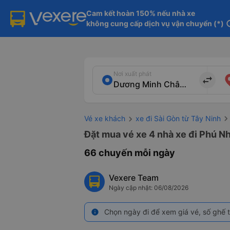
Cam kết hoàn 150% nếu nhà xe

không cung cấp dịch vụ vận chuyển (*)
in
Nơi xuất phát
import_export
Vé xe khách
xe đi Sài Gòn từ Tây Ninh
Đặt mua vé xe 4 nhà xe đi Phú Nh
66 chuyến mỗi ngày
Vexere Team
Ngày cập nhật: 06/08/2026
Chọn ngày đi để xem giá vé, số ghế t
info