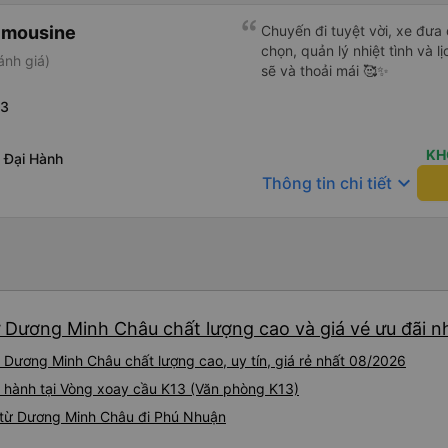
imousine
Chuyến đi tuyệt vời, xe đưa
chọn, quản lý nhiệt tình và l
ánh giá)
sẽ và thoải mái 🥰✨
13
KH
 Đại Hành
keyboard_arrow_down
Thông tin chi tiết
 Dương Minh Châu chất lượng cao và giá vé ưu đãi n
Dương Minh Châu chất lượng cao, uy tín, giá rẻ nhất 08/2026
i hành tại Vòng xoay cầu K13 (Văn phòng K13)
 từ Dương Minh Châu đi Phú Nhuận