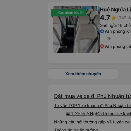
Huệ Nghĩa L
Xác nhận tức thì
4.7
star
(347 đ
Ghế ngồi 16 chỗ
Văn phòng K
2h
Văn phòng Lê
Xem thêm chuyến
Đặt mua vé xe đi Phú Nhuận từ
Tư vấn TOP 1 xe khách đi Phú Nhuận từ 
🚌 1. Xe Huệ Nghĩa Limousine khở
Những câu hỏi thường gặp về tuyến xe
Thông tin tuyến đường