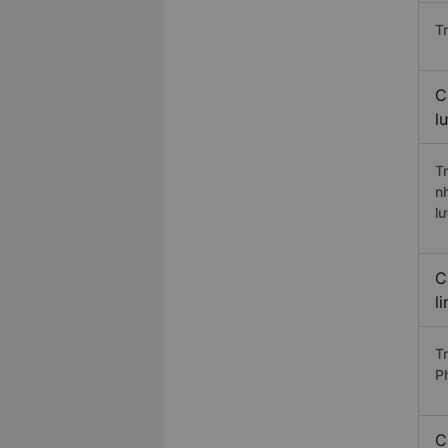
T
C
l
T
n
l
C
l
T
P
C