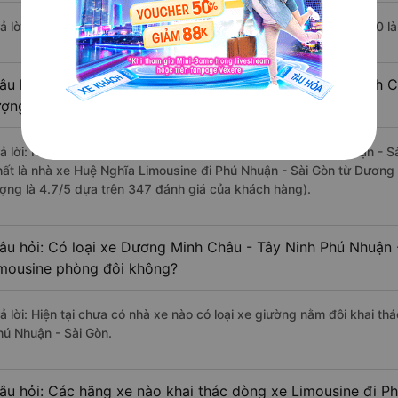
rả lời: Chuyến xe có giờ xuất phát trễ (muộn) nhất là vào lúc 21:20 
âu hỏi: Review xe đi Phú Nhuận - Sài Gòn từ Dương Minh C
ượng tốt, xuất sắc, cao cấp nhất?
rả lời: Những hãng xe đi Dương Minh Châu - Tây Ninh Phú Nhuận - Sà
hất là nhà xe Huệ Nghĩa Limousine đi Phú Nhuận - Sài Gòn từ Dương
ượng là 4.7/5 dựa trên 347 đánh giá của khách hàng).
âu hỏi: Có loại xe Dương Minh Châu - Tây Ninh Phú Nhuận 
imousine phòng đôi không?
rả lời: Hiện tại chưa có nhà xe nào có loại xe giường nằm đôi khai t
hú Nhuận - Sài Gòn.
âu hỏi: Các hãng xe nào khai thác dòng xe Limousine đi P