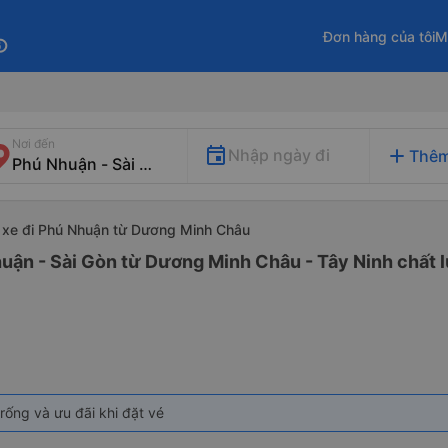
Đơn hàng của tôi
M
fo
Nơi đến
add
Nhập ngày đi
Thêm
xe đi Phú Nhuận từ Dương Minh Châu
uận - Sài Gòn từ Dương Minh Châu - Tây Ninh chất l
rống và ưu đãi khi đặt vé