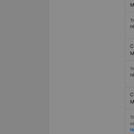
M
T
N
C
M
T
N
C
M
T
c
N