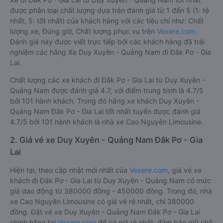
được phân loại chất lượng dựa trên đánh giá từ 1 đến 5 (1: tệ
nhất, 5: tốt nhất) của khách hàng với các tiêu chí như: Chất
lượng xe, Đúng giờ, Chất lượng phục vụ trên
Vexere.com
.
Đánh giá này được viết trực tiếp bởi các khách hàng đã trải
nghiệm các hãng Xe Duy Xuyên - Quảng Nam đi Đắk Pơ - Gia
Lai.
Chất lượng các xe khách đi Đắk Pơ - Gia Lai từ Duy Xuyên -
Quảng Nam được đánh giá 4.7, với điểm trung bình là 4.7/5
bởi 101 hành khách. Trong đó hãng xe khách Duy Xuyên -
Quảng Nam Đắk Pơ - Gia Lai tốt nhất tuyến được đánh giá
4.7/5 bởi 101 hành khách là nhà xe Cao Nguyên Limousine.
2. Giá vé xe Duy Xuyên - Quảng Nam Đắk Pơ - Gia
Lai
Hiện tại, theo cập nhật mới nhất của
Vexere.com
, giá vé xe
khách đi Đắk Pơ - Gia Lai từ Duy Xuyên - Quảng Nam có mức
giá dao động từ 380000 đồng - 450000 đồng. Trong đó, nhà
xe Cao Nguyên Limousine có giá vé rẻ nhất, chỉ 380000
đồng. Đặt vé xe Duy Xuyên - Quảng Nam Đắk Pơ - Gia Lai
chính hãng tại
Vexere.com
để có giá rẻ nhất, đảm bảo giữ chỗ