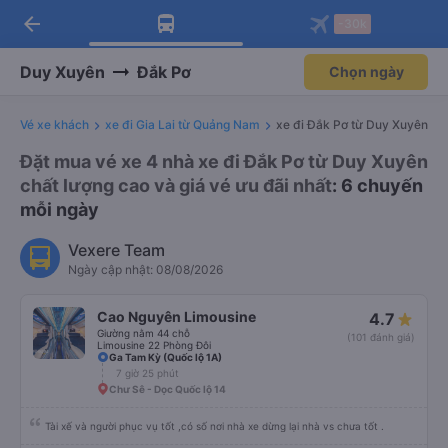
arrow_back
Tải app Vexere ngay!
Tải app Vexere
-30k
Mở app
Mở app
Nhận ưu đãi thành viên độc
-30k/ghế khi đặt vé máy bay qua
quyền
app
Duy Xuyên
Đắk Pơ
Chọn ngày
Vé xe khách
xe đi Gia Lai từ Quảng Nam
xe đi Đắk Pơ từ Duy Xuyên
Đặt mua vé xe 4 nhà xe đi Đắk Pơ từ Duy Xuyên
chất lượng cao và giá vé ưu đãi nhất
: 6 chuyến
mỗi ngày
Vexere Team
Ngày cập nhật: 08/08/2026
Cao Nguyên Limousine
4.7
Giường nằm 44 chỗ
(101 đánh giá)
Limousine 22 Phòng Đôi
Ga Tam Kỳ (Quốc lộ 1A)
7 giờ 25 phút
Chư Sê - Dọc Quốc lộ 14
Tài xế và người phục vụ tốt ,có số nơi nhà xe dừng lại nhà vs chưa tốt .