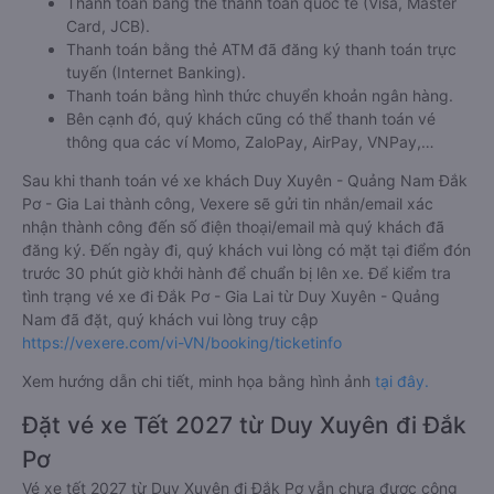
Thanh toán bằng thẻ thanh toán quốc tế (Visa, Master
Card, JCB).
Thanh toán bằng thẻ ATM đã đăng ký thanh toán trực
tuyến (Internet Banking).
Thanh toán bằng hình thức chuyển khoản ngân hàng.
Bên cạnh đó, quý khách cũng có thể thanh toán vé
thông qua các ví Momo, ZaloPay, AirPay, VNPay,…
Sau khi thanh toán vé xe khách Duy Xuyên - Quảng Nam Đắk
Pơ - Gia Lai thành công, Vexere sẽ gửi tin nhắn/email xác
nhận thành công đến số điện thoại/email mà quý khách đã
đăng ký. Đến ngày đi, quý khách vui lòng có mặt tại điểm đón
trước 30 phút giờ khởi hành để chuẩn bị lên xe. Để kiểm tra
tình trạng vé xe đi Đắk Pơ - Gia Lai từ Duy Xuyên - Quảng
Nam đã đặt, quý khách vui lòng truy cập
https://vexere.com/vi-VN/booking/ticketinfo
Xem hướng dẫn chi tiết, minh họa bằng hình ảnh
tại đây.
Đặt vé xe Tết 2027 từ Duy Xuyên đi Đắk
Pơ
Vé xe tết 2027 từ Duy Xuyên đi Đắk Pơ vẫn chưa được công