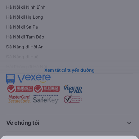
Hà Nội đi Ninh Bình
Hà Nội đi Hạ Long
Hà Nội đi Sa Pa
Hà Nội đi Tam Đảo
Đà Nẵng đi Hội An
Đà Nẵng đi Huế
Hải Phòng đi Hà Nội
Xem tất cả tuyến đường
keyboard_arrow_down
Về chúng tôi