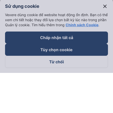
keyboard_arrow_down
Hỗ trợ
close
Sử dụng cookie
keyboard_arrow_down
Vexere dùng cookie để website hoạt động ổn định. Bạn có thể
Trở thành đối tác
xem chi tiết hoặc thay đổi lựa chọn bất kỳ lúc nào trong phần
Quản lý cookie. Tìm hiểu thêm trong
Chính sách Cookie
.
Đối tác thanh toán
Chấp nhận tất cả
Tùy chọn cookie
Từ chối