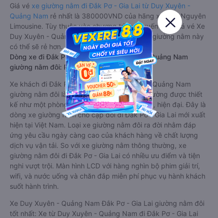
Giá vé
xe giường nằm đi Đắk Pơ - Gia Lai từ Duy Xuyên -
Quảng Nam
rẻ nhất là 380000VND của hãng xe Cao Nguyên
Limousine. Tùy thuộc vào chương trình khuyến mãi, giá vé Xe
Duy Xuyên - Quảng Nam đi Đắk Pơ - Gia Lai giường nằm này
có thể sẽ rẻ hơn.
Dòng xe đi Đắk Pơ - Gia Lai từ Duy Xuyên - Quảng Nam
giường nằm đôi: Riêng tư, đầy đủ tiện nghi
Xe khách đi Đắk Pơ - Gia Lai từ Duy Xuyên - Quảng Nam
giường nằm đôi là loại xe đặc biệt. Với mỗi giường được thiết
kế như một phòng ngủ khách sạn sang trọng, hiện đại. Đây là
dòng xe giường nằm cho cặp đôi đi Đắk Pơ - Gia Lai mới xuất
hiện tại Việt Nam. Loại xe giường nằm đôi ra đời nhằm đáp
ứng yêu cầu ngày càng cao của khách hàng về chất lượng
dịch vụ vận tải. So với xe giường nằm thông thường, xe
giường nằm đôi đi Đắk Pơ - Gia Lai có nhiều ưu điểm và tiện
nghi vượt trội. Màn hình LCD với hàng nghìn bộ phim giải trí,
wifi, và nước uống và chăn đắp miễn phí phục vụ hành khách
suốt hành trình.
Xe Duy Xuyên - Quảng Nam Đắk Pơ - Gia Lai giường nằm đôi
tốt nhất: Xe từ Duy Xuyên - Quảng Nam đi Đắk Pơ - Gia Lai