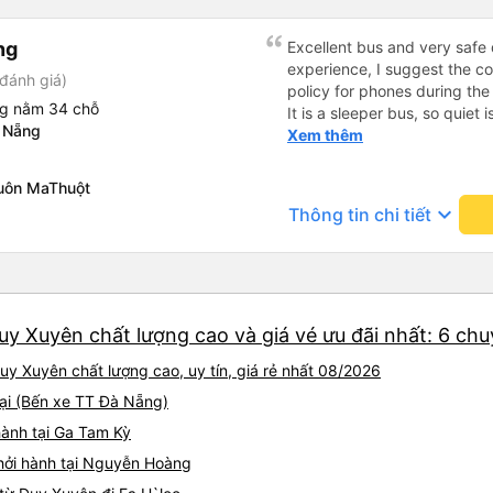
ng
Excellent bus and very safe 
experience, I suggest the 
đánh giá)
policy for phones during the
ng nằm 34 chỗ
It is a sleeper bus, so quiet 
 Nẵng
Wi-Fi password clearly insid
Xem thêm
would definitely ride with them again! --------
lượng tốt và tài xế lái xe rấ
uôn MaThuột
hơn, tôi góp ý nhà xe nên có
keyboard_arrow_down
Thông tin chi tiết
lặng (tắt âm thanh điện tho
phiền hành khách khác ngủ.
mật khẩu Wi-Fi trong xe để
Tôi vẫn sẽ tiếp tục ủng hộ nh
uy Xuyên chất lượng cao và giá vé ưu đãi nhất: 6 ch
uy Xuyên chất lượng cao, uy tín, giá rẻ nhất 08/2026
tại (Bến xe TT Đà Nẵng)
hành tại Ga Tam Kỳ
hởi hành tại Nguyễn Hoàng