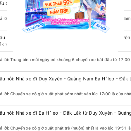
ếu di chuyển bằng xe khách?
rả lời: Đoạn đường đi Ea H`leo - Đắk Lắk từ Duy Xuyên - Quảng Nam
âu hỏi: Mỗi ngày có bao nhiêu chuyến xe khách Duy Xuyên
ắk ?
rả lời: Trung bình mỗi ngày có khoảng 6 chuyến xe bắt đầu từ 17:00
âu hỏi: Nhà xe đi Duy Xuyên - Quảng Nam Ea H`leo - Đắk 
rả lời: Chuyến xe có giờ xuất phát sớm nhất vào lúc 17:00 là của n
âu hỏi: Nhà xe đi Ea H`leo - Đắk Lắk từ Duy Xuyên - Quản
rả lời: Chuyến xe có giờ xuất phát trễ (muộn) nhất là vào lúc 19:51 