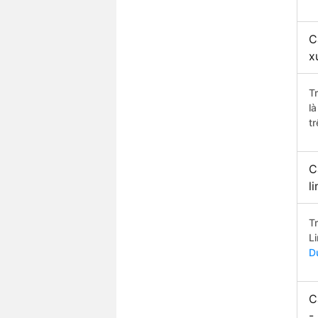
C
x
T
l
t
C
l
T
L
D
C
-