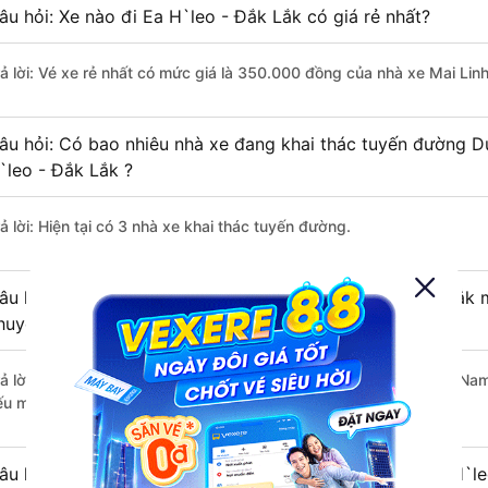
âu hỏi: Xe nào đi Ea H`leo - Đắk Lắk có giá rẻ nhất?
rả lời: Vé xe rẻ nhất có mức giá là 350.000 đồng của nhà xe Mai Lin
âu hỏi: Có bao nhiêu nhà xe đang khai thác tuyến đường 
`leo - Đắk Lắk ?
ả lời: Hiện tại có 3 nhà xe khai thác tuyến đường.
âu hỏi: Từ Duy Xuyên - Quảng Nam đi Ea H`leo - Đắk Lắk mấ
huyển bằng xe khách?
rả lời: Thời gian di chuyển bằng xe khách từ Duy Xuyên - Quảng Nam
ếu mật độ giao thông thuận lợi.
âu hỏi: Khoảng cách từ Duy Xuyên - Quảng Nam đi Ea H`le