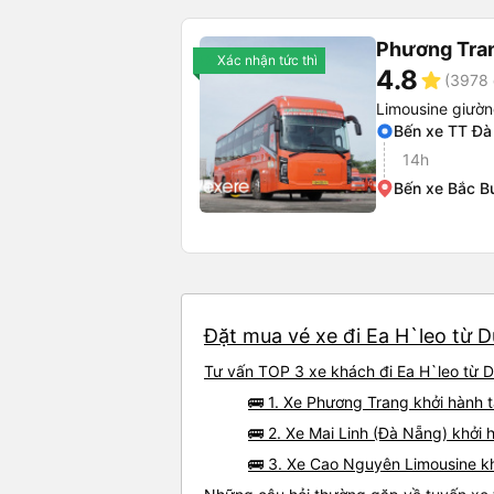
Phương Tra
Xác nhận tức thì
4.8
star
(3978 
Limousine giườ
Bến xe TT Đà
14h
Bến xe Bắc B
Đặt mua vé xe đi Ea H`leo từ D
Tư vấn TOP 3 xe khách đi Ea H`leo từ D
🚌 1. Xe Phương Trang khởi hành 
🚌 2. Xe Mai Linh (Đà Nẵng) khởi 
🚌 3. Xe Cao Nguyên Limousine k