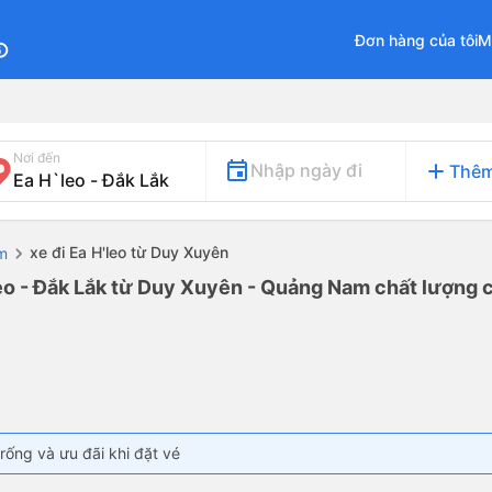
Đơn hàng của tôi
M
fo
Nơi đến
add
Nhập ngày đi
Thêm
xe đi Ea H'leo từ Duy Xuyên
m
eo - Đắk Lắk từ Duy Xuyên - Quảng Nam chất lượng c
rống và ưu đãi khi đặt vé