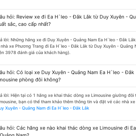
âu hỏi: Review xe đi Ea H`leo - Đắk Lắk từ Duy Xuyên - Q
uất sắc, cao cấp nhất?
rả lời: Những hãng xe đi Duy Xuyên - Quảng Nam Ea H`leo - Đắk Lắk 
à nhà xe Phương Trang đi Ea H`leo - Đắk Lắk từ Duy Xuyên - Quảng 
rên 3978 đánh giá của khách hàng).
âu hỏi: Có loại xe Duy Xuyên - Quảng Nam Ea H`leo - Đắk 
imousine phòng đôi không?
rả lời: Hiện tại có 1 hãng xe khai thác dòng xe Limousine giường đô
imousine, bạn có thể tham khảo thêm thông tin và đặt vé các nhà xe 
uy Xuyên - Quảng Nam đi Ea H`leo - Đắk Lắk
âu hỏi: Các hãng xe nào khai thác dòng xe Limousine đi E
 Quảng Nam?