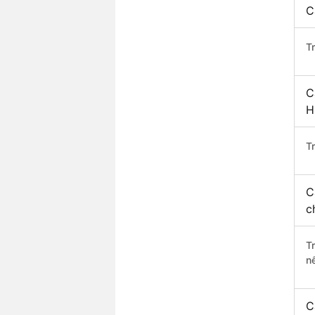
C
T
C
H
Tr
C
c
T
n
C