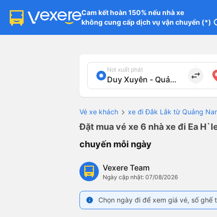
Cam kết hoàn 150% nếu nhà xe

không cung cấp dịch vụ vận chuyển (*)
in
Nơi xuất phát
import_export
Vé xe khách
xe đi Đắk Lắk từ Quảng Na
Đặt mua vé xe 6 nhà xe đi Ea H`l
chuyến mỗi ngày
Vexere Team
Ngày cập nhật: 07/08/2026
Chọn ngày đi để xem giá vé, số ghế t
info