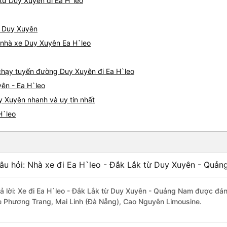
từ Duy Xuyên đi Ea H`leo
ừ Duy Xuyên
á nhà xe Duy Xuyên Ea H`leo
e chạy tuyến đường Duy Xuyên đi Ea H`leo
ên - Ea H`leo
y Xuyên nhanh và uy tín nhất
H`leo
âu hỏi: Nhà xe đi Ea H`leo - Đắk Lắk từ Duy Xuyên - Quản
rả lời: Xe đi Ea H`leo - Đắk Lắk từ Duy Xuyên - Quảng Nam được đán
e Phương Trang, Mai Linh (Đà Nẵng), Cao Nguyên Limousine.