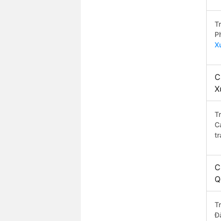
T
P
X
C
X
T
C
t
C
Q
T
Đ