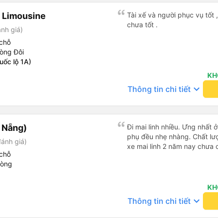
 Limousine
Tài xế và người phục vụ tốt 
chưa tốt .
nh giá)
chỗ
òng Đôi
uốc lộ 1A)
KH
keyboard_arrow_down
Thông tin chi tiết
à Nẵng)
Đi mai linh nhiều. Ưng nhất ở
phụ đều nhẹ nhàng. Chất lượ
đánh giá)
xe mai linh 2 năm nay chưa 
chỗ
hòng
KH
keyboard_arrow_down
Thông tin chi tiết