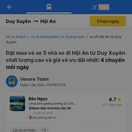
arrow_back
Tải app Vexere ngay!
Tải app Vexere
-30k
Mở app
Mở app
Nhận ưu đãi thành viên độc
-30k/ghế khi đặt vé máy bay qua
quyền
app
Duy Xuyên
Hội An
Chọn ngày
Vé xe khách
xe đi Quảng Nam từ Quảng Nam
xe đi Hội An từ Duy
Xuyên
Đặt mua vé xe 5 nhà xe đi Hội An từ Duy Xuyên
chất lượng cao và giá vé ưu đãi nhất
: 4 chuyến
mỗi ngày
Vexere Team
Ngày cập nhật: 09/08/2026
Bảo Ngọc
4.7
Limousine giường phòng 22 chỗ (WC)
(271 đánh giá)
Bệnh Viện Vĩnh Đức (QL1A)
0 giờ 25 phút
Văn phòng Hội An
Lái xe an toàn
+3