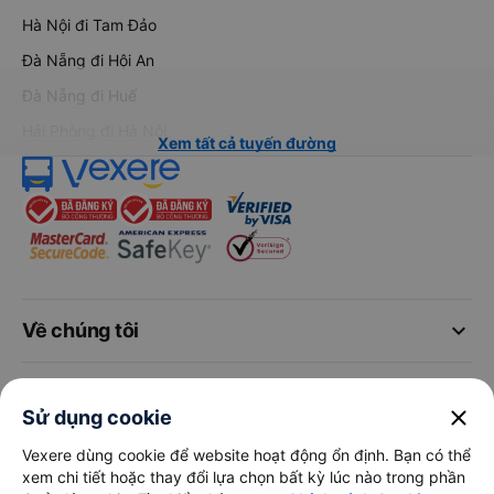
Hà Nội đi Tam Đảo
Đà Nẵng đi Hội An
Đà Nẵng đi Huế
Hải Phòng đi Hà Nội
Xem tất cả tuyến đường
keyboard_arrow_down
Về chúng tôi
keyboard_arrow_down
Hỗ trợ
close
Sử dụng cookie
keyboard_arrow_down
Trở thành đối tác
Vexere dùng cookie để website hoạt động ổn định. Bạn có thể
xem chi tiết hoặc thay đổi lựa chọn bất kỳ lúc nào trong phần