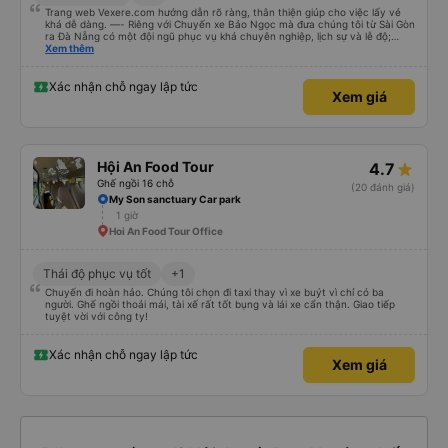
Trang web Vexere.com hướng dẫn rõ ràng, thân thiện giúp cho việc lấy vé
khá dễ dàng. —- Riêng với Chuyến xe Bảo Ngọc mà đưa chúng tôi từ Sài Gòn
ra Đà Nẵng có một đội ngũ phục vụ khá chuyên nghiệp, lịch sự và lễ độ;
hướng dẫn hành khách rõ ràng khi lên xe. Địa điểm dùng cơm chiều tối mà
Xem thêm
bảo Ngọc ghé rất thoáng đãng rộng rãi và sạch sẽ. Bữa cơm tối 6 món mặn
và một tô canh cho bàn 8 người, thức ăn nhiều ăn không hết mả chỉ mất
50k/người. Và khi đến Đà Nẵng mặc dù địa chỉ nhà của chúng tôi không được
Xác nhận chỗ ngay lập tức
Xem giá
cập nhật trên trang Web, anh em vẫn giúp gọi xe và trợ giá cho chúng tôi.
Chúng tôi rất cảm kích và xin được giới thiệu cùng mọi người hãng xe Bảo
Ngọc.
Hội An Food Tour
4.7
Ghế ngồi 16 chỗ
(20 đánh giá)
My Son sanctuary Car park
1 giờ
Hoi An Food Tour Office
Thái độ phục vụ tốt
+1
Chuyến đi hoàn hảo. Chúng tôi chọn đi taxi thay vì xe buýt vì chỉ có ba
người. Ghế ngồi thoải mái, tài xế rất tốt bụng và lái xe cẩn thận. Giao tiếp
tuyệt vời với công ty!
Xác nhận chỗ ngay lập tức
Xem giá