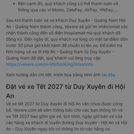
Bên cạnh đó, quý khách cũng có thể thanh toán vé
thông qua các ví Momo, ZaloPay, AirPay, VNPay,…
Sau khi thanh toán vé xe khách Duy Xuyên - Quảng Nam Hội
An - Quảng Nam thành công, Vexere sẽ gửi tin nhắn/email xác
nhận thành công đến số điện thoại/email mà quý khách đã
đăng ký. Đến ngày đi, quý khách vui lòng có mặt tại điểm đón
trước 30 phút giờ khởi hành để chuẩn bị lên xe. Để kiểm tra
tình trạng vé xe đi Hội An - Quảng Nam từ Duy Xuyên -
Quảng Nam đã đặt, quý khách vui lòng truy cập
https://vexere.com/vi-VN/booking/ticketinfo
Xem hướng dẫn chi tiết, minh họa bằng hình ảnh
tại đây.
Đặt vé xe Tết 2027 từ Duy Xuyên đi Hội
An
Vé xe tết 2027 từ Duy Xuyên đi Hội An vẫn chưa được công
bố. Vexere.com sẽ sớm thông báo cho các bạn thông tin vé
xe Tết 2027 bao gồm giá vé, lịch trình, ngày giờ bán vé của
các hãng xe khách đi tuyến đường Duy Xuyên - Hội An và Hội
An - Duy Xuyên ngay khi có thông tin từ các hãng xe.