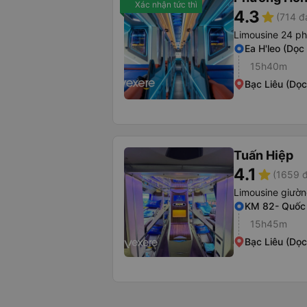
Xác nhận tức thì
4.3
star
(714 đ
Limousine 24 p
Ea H'leo (Dọc
15h40m
Bạc Liêu (Dọ
Tuấn Hiệp
4.1
star
(1659 đ
Limousine giườ
KM 82- Quốc 
15h45m
Bạc Liêu (Dọ