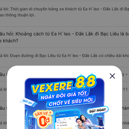
rả lời: Thời gian di chuyển bằng xe khách từ Ea H`leo - Đắk Lắk đi B
ao thông thuận lợi.
âu hỏi: Khoảng cách từ Ea H`leo - Đắk Lắk đi Bạc Liêu là 
e khách?
rả lời: Đoạn đường đi Bạc Liêu từ Ea H`leo - Đắk Lắk có chiều dài k
âu hỏi: Mỗi ngày có bao nhiêu chuyến xe khách Ea H`leo - 
rả lời: Trung bình mỗi ngày có khoảng 2 chuyến xe bắt đầu từ 16:11
âu hỏi: Nhà xe đi Ea H`leo - Đắk Lắk Bạc Liêu nào khởi hà
rả lời: Chuyến xe có giờ xuất phát sớm nhất vào lúc 16:11 là của nh