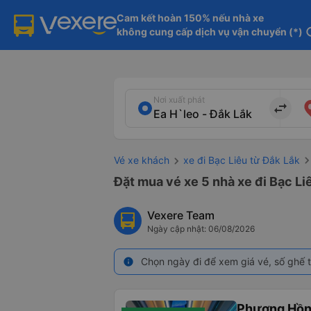
Cam kết hoàn 150% nếu nhà xe

không cung cấp dịch vụ vận chuyển (*)
in
Nơi xuất phát
import_export
Vé xe khách
xe đi Bạc Liêu từ Đắk Lắk
Đặt mua vé xe 5 nhà xe đi Bạc Liê
Vexere Team
Ngày cập nhật: 06/08/2026
Chọn ngày đi để xem giá vé, số ghế t
info
Phương Hồn