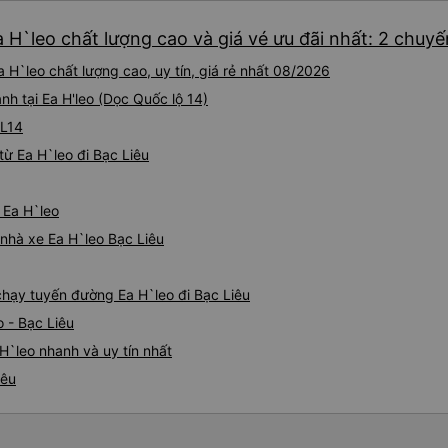
a H`leo chất lượng cao và giá vé ưu đãi nhất: 2 chuyế
 H`leo chất lượng cao, uy tín, giá rẻ nhất 08/2026
nh tại Ea H'leo (Dọc Quốc lộ 14)
QL14
ừ Ea H`leo đi Bạc Liêu
 Ea H`leo
á nhà xe Ea H`leo Bạc Liêu
 chạy tuyến đường Ea H`leo đi Bạc Liêu
 - Bạc Liêu
H`leo nhanh và uy tín nhất
iêu