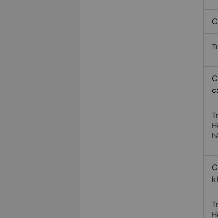
C
T
C
c
T
H
h
C
k
T
H