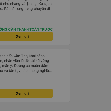
ất nhẹ nhàng và lịch sự. Xe sạch
o. Rất hài lòng trong chuyến đi
ÔNG CẦN THANH TOÁN TRƯỚC
Xem giá
ành đến Cần Thơ, khởi hành
n, nhân viên lễ độ, tài xế vững
ục vụ tận tụy, tác phong nghiêm
 kim tiền vội vã. Xã hội loạn đạo.
thành, kính chúc nhà xe ngày một
Xem giá