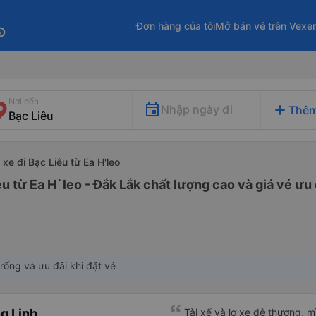
Đơn hàng của tôi
Mở bán vé trên Vexe
fo
Nơi đến
add
Nhập ngày đi
Thêm
xe đi Bạc Liêu từ Ea H'leo
u từ Ea H`leo - Đắk Lắk chất lượng cao và giá vé ưu 
rống và ưu đãi khi đặt vé
g Linh
Tài xế và lơ xe dễ thương, 