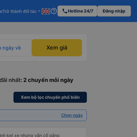
help_outline
phone
Hotline 24/7
Đăng nhập
re
Trở thành đối tác
arrow_drop_down
Xem giá
 ngày về
đãi nhất
: 2 chuyến mỗi ngày
Xem bộ lọc chuyến phổ biến
Chọn ngày
mình kẹt xe nhưng vẫn cố gắng