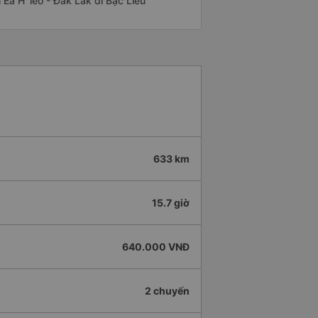
n Ea H`leo - Đắk Lắk đi Bạc Liêu
633 km
15.7 giờ
640.000 VNĐ
2 chuyến