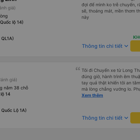
đợi để mình ko trễ chuyến, r
ánh giá)
sẽ, thoáng mát, mền thơm th
hòng
này
 Quốc lộ 14)
KH
c QL1A)
keyboard_arrow_down
Thông tin chi tiết
Tôi đi Chuyến xe từ Long Th
đúng giờ, hành trình êm thuậ
ánh giá)
tay quả thật khiến tôi an tâm, mãn ý. Đường xa muôn dặm
ng nằm 38 chỗ
mà lòng chẳng vướng lo. Ph
lộ 14
cẩn, hiếm thấy giữa thời buổi
Xem thêm
Xin gửi lời tán dương chân 
hưng thịnh, vạn lộ bình an.”
c Quốc Lộ 1A)
keyboard_arrow_down
Thông tin chi tiết