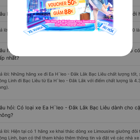
âu hỏi: Nhà xe đi Bạc Liêu từ Ea H`leo - Đắk Lắk nào khởi 
rả lời: Chuyến xe có giờ xuất phát trễ (muộn) nhất là vào lúc 17:20 l
âu hỏi: Review xe đi Bạc Liêu từ Ea H`leo - Đắk Lắk nào có
ấp nhất?
rả lời: Những hãng xe đi Ea H`leo - Đắk Lắk Bạc Liêu chất lượng tốt,
ồng Linh đi Bạc Liêu từ Ea H`leo - Đắk Lắk với điểm chất lượng là 4
àng).
âu hỏi: Có loại xe Ea H`leo - Đắk Lắk Bạc Liêu dành cho cặ
hông?
rả lời: Hiện tại có 1 hãng xe khai thác dòng xe Limousine giường đô
ồng Linh, bạn có thể tham khảo thêm thông tin và đặt vé các nhà xe 