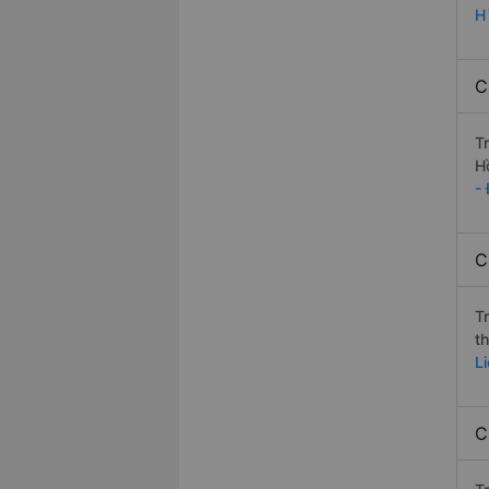
H
C
T
H
-
C
T
t
L
C