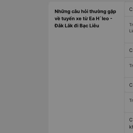
C
Những câu hỏi thường gặp
về tuyến xe từ Ea H`leo -
T
Đắk Lắk đi Bạc Liêu
L
C
T
C
Tr
C
k