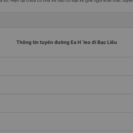
ả lời: Hiện tại chưa có nhà xe nào có loại xe ghế ngồi khai thác tuyế
Thông tin tuyến đường Ea H`leo đi Bạc Liêu