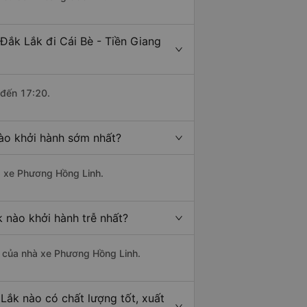
Đắk Lắk đi Cái Bè - Tiền Giang
 đến 17:20.
nào khởi hành sớm nhất?
hà xe Phương Hồng Linh.
k nào khởi hành trễ nhất?
là của nhà xe Phương Hồng Linh.
 Lắk nào có chất lượng tốt, xuất