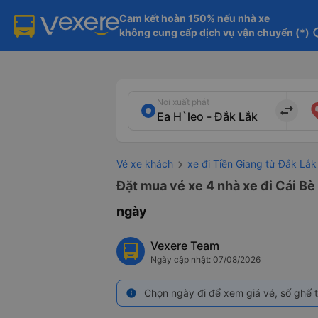
Cam kết hoàn 150% nếu nhà xe

không cung cấp dịch vụ vận chuyển (*)
in
Nơi xuất phát
import_export
Vé xe khách
xe đi Tiền Giang từ Đắk Lắk
Đặt mua vé xe 4 nhà xe đi Cái Bè 
ngày
Vexere Team
Ngày cập nhật: 07/08/2026
Chọn ngày đi để xem giá vé, số ghế t
info