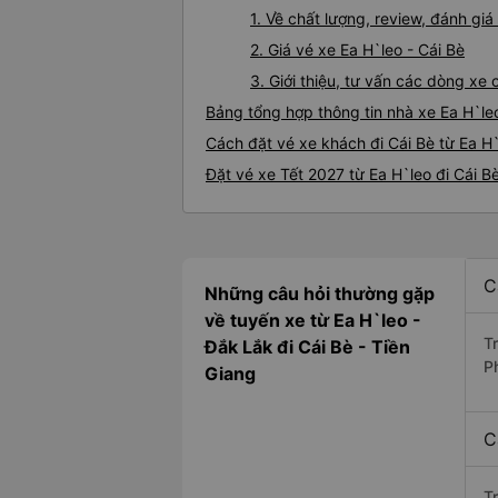
1. Về chất lượng, review, đánh giá
2. Giá vé xe Ea H`leo - Cái Bè
3. Giới thiệu, tư vấn các dòng xe
Bảng tổng hợp thông tin nhà xe Ea H`leo
Cách đặt vé xe khách đi Cái Bè từ Ea H`
Đặt vé xe Tết 2027 từ Ea H`leo đi Cái B
C
Những câu hỏi thường gặp
về tuyến xe từ Ea H`leo -
T
Đắk Lắk đi Cái Bè - Tiền
P
Giang
C
T