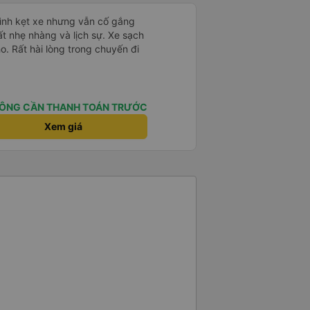
mình kẹt xe nhưng vẫn cố gắng
ất nhẹ nhàng và lịch sự. Xe sạch
o. Rất hài lòng trong chuyến đi
ÔNG CẦN THANH TOÁN TRƯỚC
Xem giá