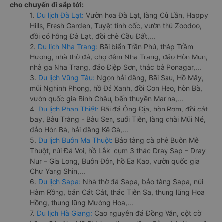
cho chuyến đi sắp tới:
1.
Du lịch Đà Lạt:
Vườn hoa Đà Lạt, làng Cù Lần, Happy
Hills, Fresh Garden, Tuyệt tình cốc, vườn thú Zoodoo,
đồi cỏ hồng Đà Lạt, đồi chè Cầu Đất,...
2.
Du lịch Nha Trang:
Bãi biển Trần Phú, tháp Trầm
Hương, nhà thờ đá, chợ đêm Nha Trang, đảo Hòn Mun,
nhà ga Nha Trang, đảo Điệp Sơn, thác bà Ponagar,...
3.
Du lịch Vũng Tàu:
Ngọn hải đăng, Bãi Sau, Hồ Mây,
mũi Nghinh Phong, hồ Đá Xanh, đồi Con Heo, hòn Bà,
vườn quốc gia Bình Châu, bến thuyền Marina,...
4.
Du lịch Phan Thiết:
Bãi đá Ông Địa, hòn Rơm, đồi cát
bay, Bàu Trắng - Bàu Sen, suối Tiên, làng chài Mũi Né,
đảo Hòn Bà, hải đăng Kê Gà,...
5.
Du lịch Buôn Ma Thuột:
Bảo tàng cà phê Buôn Mê
Thuột, núi Đá Voi, hồ Lắk, cụm 3 thác Dray Sap – Dray
Nur – Gia Long, Buôn Đôn, hồ Ea Kao, vườn quốc gia
Chư Yang Shin,...
6.
Du lịch Sapa:
Nhà thờ đá Sapa, bảo tàng Sapa, núi
Hàm Rồng, bản Cát Cát, thác Tiên Sa, thung lũng Hoa
Hồng, thung lũng Mường Hoa,...
7.
Du lịch Hà Giang:
Cao nguyên đá Đồng Văn, cột cờ