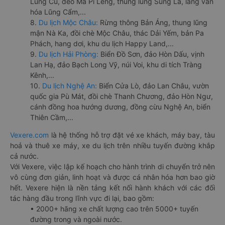
Lũng Cú, đèo Mã Pí Lèng, thung lũng Sủng Là, làng văn
hóa Lũng Cẩm,...
8.
Du lịch Mộc Châu:
Rừng thông Bản Áng, thung lũng
mận Nà Ka, đồi chè Mộc Châu, thác Dải Yếm, bản Pa
Phách, hang dơi, khu du lịch Happy Land,...
9.
Du lịch Hải Phòng:
Biển Đồ Sơn, đảo Hòn Dấu, vịnh
Lan Hạ, đảo Bạch Long Vỹ, núi Voi, khu di tích Tràng
Kênh,...
10.
Du lịch Nghệ An:
Biển Cửa Lò, đảo Lan Châu, vườn
quốc gia Pù Mát, đồi chè Thanh Chương, đảo Hòn Ngư,
cánh đồng hoa hướng dương, đồng cừu Nghệ An, biển
Thiên Cầm,...
Vexere.com
là hệ thống hỗ trợ đặt vé xe khách, máy bay, tàu
hoả và thuê xe máy, xe du lịch trên nhiều tuyến đường khắp
cả nước.
Với Vexere, việc lập kế hoạch cho hành trình di chuyển trở nên
vô cùng đơn giản, linh hoạt và được cá nhân hóa hơn bao giờ
hết. Vexere hiện là nền tảng kết nối hành khách với các đối
tác hàng đầu trong lĩnh vực đi lại, bao gồm:
• 2000+ hãng xe chất lượng cao trên 5000+ tuyến
đường trong và ngoài nước.