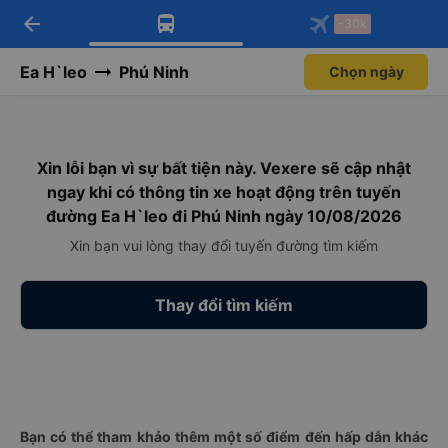
arrow_back
Tải app Vexere ngay!
Tải app Vexere
-30k
Mở app
Mở app
Nhận ưu đãi thành viên độc
-30k/ghế khi đặt vé máy bay qua
quyền
app
Ea H`leo
Phú Ninh
Chọn ngày
Xin lỗi bạn vì sự bất tiện này. Vexere sẽ cập nhật
ngay khi có thông tin xe hoạt động trên tuyến
đường Ea H`leo đi Phú Ninh ngày 10/08/2026
Xin bạn vui lòng thay đổi tuyến đường tìm kiếm
Thay đổi tìm kiếm
Bạn có thể tham khảo thêm một số điểm đến hấp dẫn khác