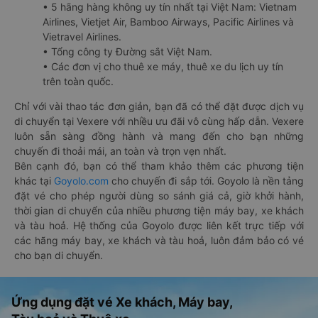
• 5 hãng hàng không uy tín nhất tại Việt Nam: Vietnam
Airlines, Vietjet Air, Bamboo Airways, Pacific Airlines và
Vietravel Airlines.
• Tổng công ty Đường sắt Việt Nam.
• Các đơn vị cho thuê xe máy, thuê xe du lịch uy tín
trên toàn quốc.
Chỉ với vài thao tác đơn giản, bạn đã có thể đặt được dịch vụ
di chuyển tại Vexere với nhiều ưu đãi vô cùng hấp dẫn. Vexere
luôn sẵn sàng đồng hành và mang đến cho bạn những
chuyến đi thoải mái, an toàn và trọn vẹn nhất.
Bên cạnh đó, bạn có thể tham khảo thêm các phương tiện
khác tại
Goyolo.com
cho chuyến đi sắp tới. Goyolo là nền tảng
đặt vé cho phép người dùng so sánh giá cả, giờ khởi hành,
thời gian di chuyển của nhiều phương tiện máy bay, xe khách
và tàu hoả. Hệ thống của Goyolo được liên kết trực tiếp với
các hãng máy bay, xe khách và tàu hoả, luôn đảm bảo có vé
cho bạn di chuyển.
Ứng dụng đặt vé Xe khách, Máy bay,