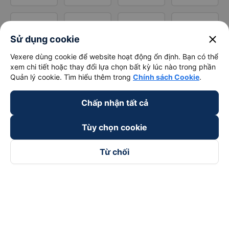
close
Sử dụng cookie
Vexere dùng cookie để website hoạt động ổn định. Bạn có thể
xem chi tiết hoặc thay đổi lựa chọn bất kỳ lúc nào trong phần
Quản lý cookie. Tìm hiểu thêm trong
Chính sách Cookie
.
Chấp nhận tất cả
Tùy chọn cookie
Từ chối
Theo dõi chúng tôi trên
Facebook
Tiktok
Youtube
Công ty TNHH Thương Mại Dịch Vụ Vexere