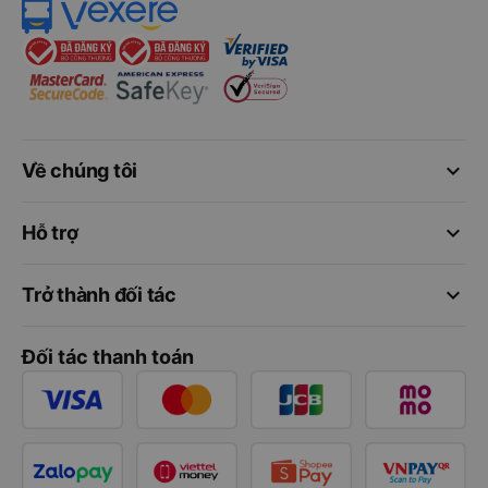
keyboard_arrow_down
Về chúng tôi
keyboard_arrow_down
Hỗ trợ
keyboard_arrow_down
Trở thành đối tác
Đối tác thanh toán