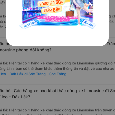
uất sắc, cao cấp nhất?
rả lời: Những hãng xe đi Ea H`leo - Đắk Lắk Sóc Trăng - Sóc Trăng ch
hà xe Phương Hồng Linh đi Sóc Trăng - Sóc Trăng từ Ea H`leo - Đắk 
rên 715 đánh giá của khách hàng).
âu hỏi: Có loại xe Ea H`leo - Đắk Lắk Sóc Trăng - Sóc Tră
imousine phòng đôi không?
rả lời: Hiện tại có 1 hãng xe khai thác dòng xe Limousine giường đô
ồng Linh, bạn có thể tham khảo thêm thông tin và đặt vé các nhà xe 
`leo - Đắk Lắk đi Sóc Trăng - Sóc Trăng
âu hỏi: Các hãng xe nào khai thác dòng xe Limousine đi Só
`leo - Đắk Lắk?
rả lời: Hiện tại có 1 hãng xe khai thác dòng xe Limousine trên tuyế