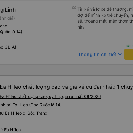
g Linh
Tài xế và lơ xe dễ thương, 
đợi để mình ko trễ chuyến, r
ánh giá)
sẽ, thoáng mát, mền thơm th
hòng
này
 Quốc lộ 14)
KH
ọc QL1A)
keyboard_arrow_down
Thông tin chi tiết
Ea H`leo chất lượng cao và giá vé ưu đãi nhất: 1 chu
a H`leo chất lượng cao, uy tín, giá rẻ nhất 08/2026
nh tại Ea H'leo (Dọc Quốc lộ 14)
từ Ea H`leo đi Sóc Trăng
từ Ea H`leo