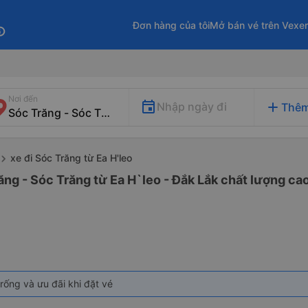
Đơn hàng của tôi
Mở bán vé trên Vexe
fo
Nơi đến
add
Nhập ngày đi
Thêm
xe đi Sóc Trăng từ Ea H'leo
ăng - Sóc Trăng từ Ea H`leo - Đắk Lắk chất lượng cao
rống và ưu đãi khi đặt vé