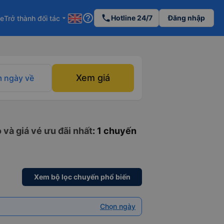
help_outline
phone
Hotline 24/7
Đăng nhập
re
Trở thành đối tác
arrow_drop_down
Xem giá
 ngày về
 và giá vé ưu đãi nhất
: 1 chuyến
Xem bộ lọc chuyến phổ biến
Chọn ngày