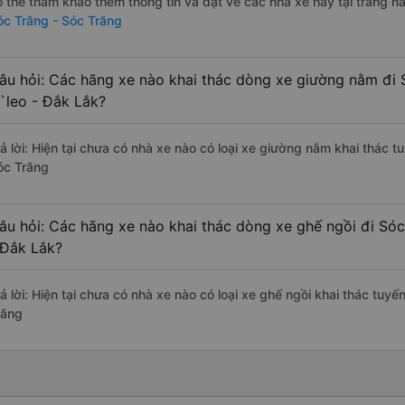
ó thể tham khảo thêm thông tin và đặt vé các nhà xe này tại trang nà
óc Trăng - Sóc Trăng
âu hỏi: Các hãng xe nào khai thác dòng xe giường nằm đi 
`leo - Đắk Lắk?
rả lời: Hiện tại chưa có nhà xe nào có loại xe giường nằm khai thác t
óc Trăng
âu hỏi: Các hãng xe nào khai thác dòng xe ghế ngồi đi Sóc
 Đắk Lắk?
rả lời: Hiện tại chưa có nhà xe nào có loại xe ghế ngồi khai thác tuy
răng