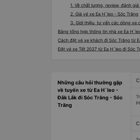
1. Về chất lượng, review, đánh gi
2. Giá vé xe Ea H`leo - Sóc Trăng
3. Giới thiệu, tư vấn các dòng xe
Bảng tổng hợp thông tin nhà xe Ea H`le
Cách đặt vé xe khách đi Sóc Trăng từ E
Đặt vé xe Tết 2027 từ Ea H`leo đi Sóc 
C
Những câu hỏi thường gặp
về tuyến xe từ Ea H`leo -
T
Đắk Lắk đi Sóc Trăng - Sóc
P
Trăng
C
T