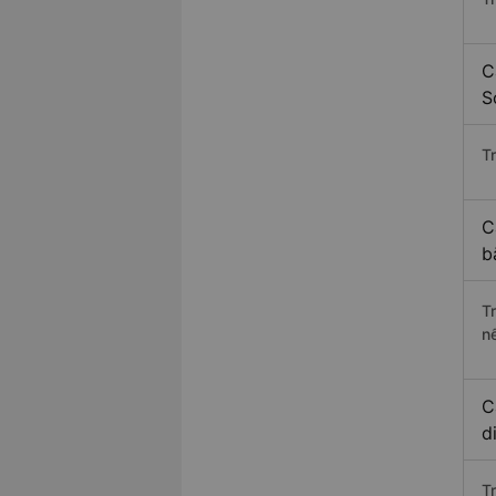
C
S
Tr
C
b
T
n
C
d
T