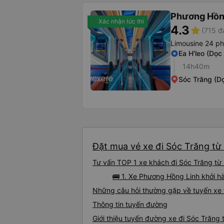
Phương Hồn
Xác nhận tức thì
4.3
star
(715 đ
Limousine 24 p
Ea H'leo (Dọc
14h40m
Sóc Trăng (D
Đặt mua vé xe đi Sóc Trăng từ 
Tư vấn TOP 1 xe khách đi Sóc Trăng từ E
🚌 1. Xe Phương Hồng Linh khởi hà
Những câu hỏi thường gặp về tuyến xe 
Thông tin tuyến đường
Giới thiệu tuyến đường xe đi Sóc Trăng 