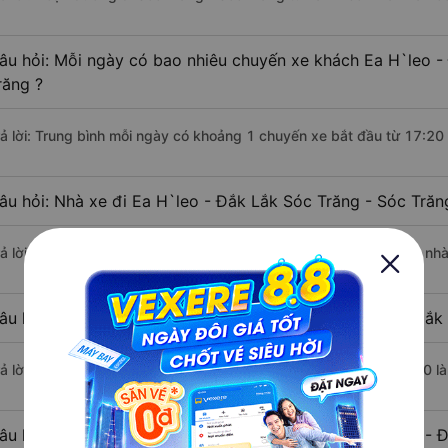
âu hỏi: Mỗi ngày có bao nhiêu chuyến xe khách Ea H`leo -
răng ?
rả lời: Trung bình mỗi ngày có khoảng 1 chuyến xe bắt đầu từ 17:20
âu hỏi: Nhà xe đi Ea H`leo - Đắk Lắk Sóc Trăng - Sóc Tră
rả lời: Chuyến xe có giờ xuất phát sớm nhất vào lúc 17:20 là của n
âu hỏi: Nhà xe đi Sóc Trăng - Sóc Trăng từ Ea H`leo - Đắk 
rả lời: Chuyến xe có giờ xuất phát trễ (muộn) nhất là vào lúc 17:20 
âu hỏi: Review xe đi Sóc Trăng - Sóc Trăng từ Ea H`leo - Đ