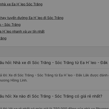
á nhà xe Ea H`leo Sóc Trăng
 chạy tuyến đường Ea H`leo đi Sóc Trăng
o - Sóc Trăng
a H`leo nhanh và uy tín nhất
Trăng
âu hỏi: Nhà xe đi Sóc Trăng - Sóc Trăng từ Ea H`leo - Đắk
rả lời: Xe đi Sóc Trăng - Sóc Trăng từ Ea H`leo - Đắk Lắk được đánh 
hương Hồng Linh.
âu hỏi: Xe nào đi Sóc Trăng - Sóc Trăng có giá rẻ nhất?
rả lời: Vé xe rẻ nhất có mức giá là 750.000 đồng của nhà xe Phương