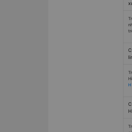
x
T
n
t
C
l
T
H
H
C
H
T