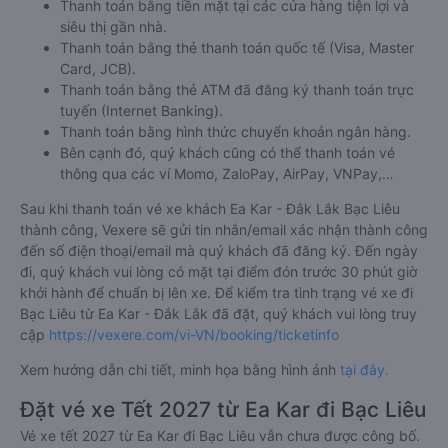
Thanh toán bằng tiền mặt tại các cửa hàng tiện lợi và
siêu thị gần nhà.
Thanh toán bằng thẻ thanh toán quốc tế (Visa, Master
Card, JCB).
Thanh toán bằng thẻ ATM đã đăng ký thanh toán trực
tuyến (Internet Banking).
Thanh toán bằng hình thức chuyển khoản ngân hàng.
Bên cạnh đó, quý khách cũng có thể thanh toán vé
thông qua các ví Momo, ZaloPay, AirPay, VNPay,…
Sau khi thanh toán vé xe khách Ea Kar - Đắk Lắk Bạc Liêu
thành công, Vexere sẽ gửi tin nhắn/email xác nhận thành công
đến số điện thoại/email mà quý khách đã đăng ký. Đến ngày
đi, quý khách vui lòng có mặt tại điểm đón trước 30 phút giờ
khởi hành để chuẩn bị lên xe. Để kiểm tra tình trạng vé xe đi
Bạc Liêu từ Ea Kar - Đắk Lắk đã đặt, quý khách vui lòng truy
cập
https://vexere.com/vi-VN/booking/ticketinfo
Xem hướng dẫn chi tiết, minh họa bằng hình ảnh
tại đây.
Đặt vé xe Tết 2027 từ Ea Kar đi Bạc Liêu
Vé xe tết 2027 từ Ea Kar đi Bạc Liêu vẫn chưa được công bố.