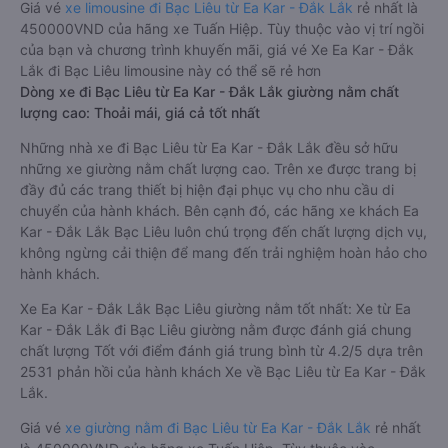
Giá vé
xe limousine đi Bạc Liêu từ Ea Kar - Đắk Lắk
rẻ nhất là
450000VND của hãng xe Tuấn Hiệp. Tùy thuộc vào vị trí ngồi
của bạn và chương trình khuyến mãi, giá vé Xe Ea Kar - Đắk
Lắk đi Bạc Liêu limousine này có thể sẽ rẻ hơn
Dòng xe đi Bạc Liêu từ Ea Kar - Đắk Lắk giường nằm chất
lượng cao: Thoải mái, giá cả tốt nhất
Những nhà xe đi Bạc Liêu từ Ea Kar - Đắk Lắk đều sở hữu
những xe giường nằm chất lượng cao. Trên xe được trang bị
đầy đủ các trang thiết bị hiện đại phục vụ cho nhu cầu di
chuyển của hành khách. Bên cạnh đó, các hãng xe khách Ea
Kar - Đắk Lắk Bạc Liêu luôn chú trọng đến chất lượng dịch vụ,
không ngừng cải thiện để mang đến trải nghiệm hoàn hảo cho
hành khách.
Xe Ea Kar - Đắk Lắk Bạc Liêu giường nằm tốt nhất: Xe từ Ea
Kar - Đắk Lắk đi Bạc Liêu giường nằm được đánh giá chung
chất lượng Tốt với điểm đánh giá trung bình từ 4.2/5 dựa trên
2531 phản hồi của hành khách Xe về Bạc Liêu từ Ea Kar - Đắk
Lắk.
Giá vé
xe giường nằm đi Bạc Liêu từ Ea Kar - Đắk Lắk
rẻ nhất