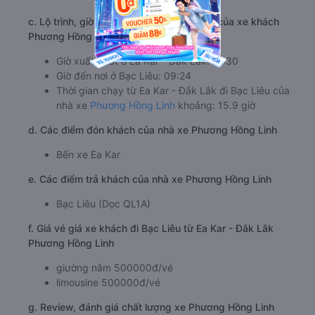
c. Lộ trình, giờ khởi hành và giờ kết thúc của xe khách
Phương Hồng Linh
Giờ xuất phát ở Ea Kar - Đắk Lắk: 17:30
Giờ đến nơi ở Bạc Liêu: 09:24
Thời gian chạy từ Ea Kar - Đắk Lắk đi Bạc Liêu của
nhà xe
Phương Hồng Linh
khoảng: 15.9 giờ
d. Các điểm đón khách của nhà xe Phương Hồng Linh
Bến xe Ea Kar
e. Các điểm trả khách của nhà xe Phương Hồng Linh
Bạc Liêu (Dọc QL1A)
f. Giá vé giá xe khách đi Bạc Liêu từ Ea Kar - Đắk Lắk
Phương Hồng Linh
giường nằm 500000đ/vé
limousine 500000đ/vé
g. Review, đánh giá chất lượng xe Phương Hồng Linh