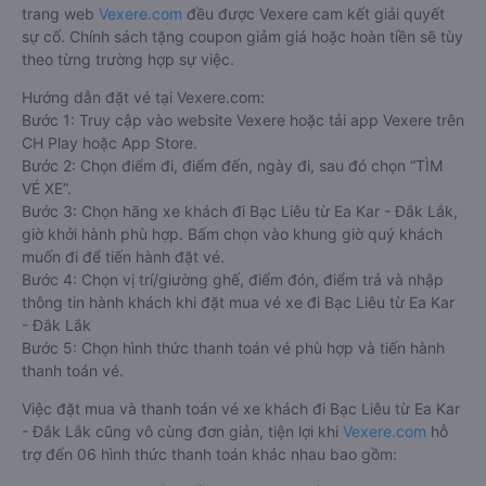
trang web
Vexere.com
đều được Vexere cam kết giải quyết
sự cố. Chính sách tặng coupon giảm giá hoặc hoàn tiền sẽ tùy
theo từng trường hợp sự việc.
Hướng dẫn đặt vé tại Vexere.com:
Bước 1: Truy cập vào website Vexere hoặc tải app Vexere trên
CH Play hoặc App Store.
Bước 2: Chọn điểm đi, điểm đến, ngày đi, sau đó chọn “TÌM
VÉ XE”.
Bước 3: Chọn hãng xe khách đi Bạc Liêu từ Ea Kar - Đắk Lắk,
giờ khởi hành phù hợp. Bấm chọn vào khung giờ quý khách
muốn đi để tiến hành đặt vé.
Bước 4: Chọn vị trí/giường ghế, điểm đón, điểm trả và nhập
thông tin hành khách khi đặt mua vé xe đi Bạc Liêu từ Ea Kar
- Đắk Lắk
Bước 5: Chọn hình thức thanh toán vé phù hợp và tiến hành
thanh toán vé.
Việc đặt mua và thanh toán vé xe khách đi Bạc Liêu từ Ea Kar
- Đắk Lắk cũng vô cùng đơn giản, tiện lợi khi
Vexere.com
hỗ
trợ đến 06 hình thức thanh toán khác nhau bao gồm: