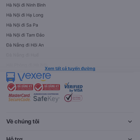
Hà Nội đi Ninh Bình
Hà Nội đi Hạ Long
Hà Nội đi Sa Pa
Hà Nội đi Tam Đảo
Đà Nẵng đi Hội An
Đà Nẵng đi Huế
Hải Phòng đi Hà Nội
Xem tất cả tuyến đường
keyboard_arrow_down
Về chúng tôi
keyboard_arrow_down
Hỗ trợ