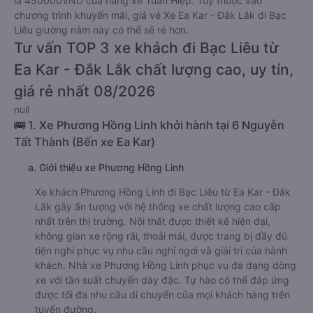
là 450000VND của hãng xe Tuấn Hiệp. Tùy thuộc vào
chương trình khuyến mãi, giá vé Xe Ea Kar - Đắk Lắk đi Bạc
Liêu giường nằm này có thể sẽ rẻ hơn.
Tư vấn TOP 3 xe khách đi Bạc Liêu từ
Ea Kar - Đắk Lắk chất lượng cao, uy tín,
giá rẻ nhất 08/2026
null
🚌 1. Xe Phương Hồng Linh khởi hành tại 6 Nguyễn
Tất Thành (Bến xe Ea Kar)
a. Giới thiệu xe Phương Hồng Linh
Xe khách Phương Hồng Linh đi Bạc Liêu từ Ea Kar - Đắk
Lắk gây ấn tượng với hệ thống xe chất lượng cao cấp
nhất trên thị trường. Nội thất được thiết kế hiện đại,
không gian xe rộng rãi, thoải mái, được trang bị đầy đủ
tiện nghi phục vụ nhu cầu nghỉ ngơi và giải trí của hành
khách. Nhà xe Phương Hồng Linh phục vụ đa dạng dòng
xe với tần suất chuyến dày đặc. Tự hào có thể đáp ứng
được tối đa nhu cầu di chuyển của mọi khách hàng trên
tuyến đường.