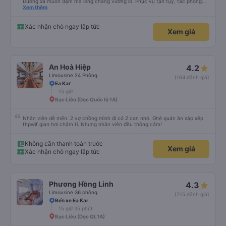
Đường xa muôn dặm mà lòng chẳng vướng lo. Phục vụ tận tụy, tác phong
nghiêm cẩn, hiếm thấy giữa thời buổi kim tiền vội vã. Xã hội loạn đạo. Xin gửi
Xem thêm
lời tán dương chân thành, kính chúc nhà xe ngày một hưng thịnh, vạn lộ bình
an.”
Xác nhận chỗ ngay lập tức
Xem giá
An Hoà Hiệp
4.2
Limousine 24 Phòng
(164 đánh giá)
Ea Kar
15 giờ
Bạc Liêu (Dọc Quốc lộ 1A)
Nhân viên dễ mến. 2 vợ chồng mình đi có 2 con nhỏ. Ghé quán ăn sắp xếp
thpwif gian hơi chậm tí. Nhưng nhân viên đều thông cảm!
Không cần thanh toán trước
Xem giá
Xác nhận chỗ ngay lập tức
Phương Hồng Linh
4.3
Limousine 36 phòng
(715 đánh giá)
Bến xe Ea Kar
15 giờ 35 phút
Bạc Liêu (Dọc QL1A)