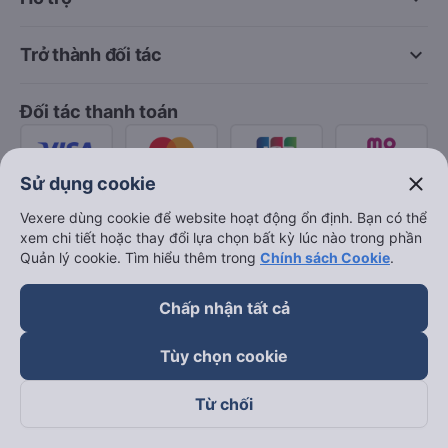
keyboard_arrow_down
Trở thành đối tác
Đối tác thanh toán
close
Sử dụng cookie
Vexere dùng cookie để website hoạt động ổn định. Bạn có thể
xem chi tiết hoặc thay đổi lựa chọn bất kỳ lúc nào trong phần
Quản lý cookie. Tìm hiểu thêm trong
Chính sách Cookie
.
Chấp nhận tất cả
Tùy chọn cookie
Từ chối