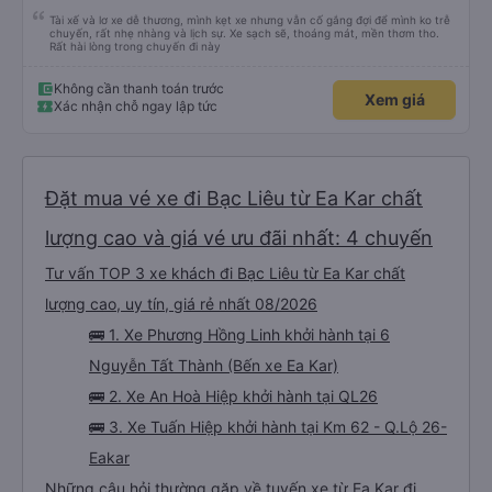
Tài xế và lơ xe dễ thương, mình kẹt xe nhưng vẫn cố gắng đợi để mình ko trễ
chuyến, rất nhẹ nhàng và lịch sự. Xe sạch sẽ, thoáng mát, mền thơm tho.
Rất hài lòng trong chuyến đi này
Không cần thanh toán trước
Xem giá
Xác nhận chỗ ngay lập tức
Đặt mua vé xe đi Bạc Liêu từ Ea Kar chất
lượng cao và giá vé ưu đãi nhất: 4 chuyến
Tư vấn TOP 3 xe khách đi Bạc Liêu từ Ea Kar chất
lượng cao, uy tín, giá rẻ nhất 08/2026
🚌 1. Xe Phương Hồng Linh khởi hành tại 6
Nguyễn Tất Thành (Bến xe Ea Kar)
🚌 2. Xe An Hoà Hiệp khởi hành tại QL26
🚌 3. Xe Tuấn Hiệp khởi hành tại Km 62 - Q.Lộ 26-
Eakar
Những câu hỏi thường gặp về tuyến xe từ Ea Kar đi