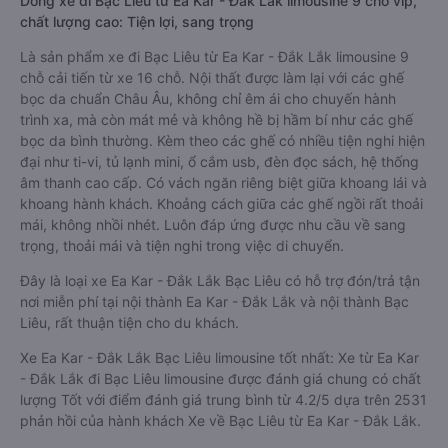
Dòng xe đi Bạc Liêu từ Ea Kar - Đắk Lắk limousine 9 chỗ vip,
chất lượng cao: Tiện lợi, sang trọng
Là sản phẩm xe đi Bạc Liêu từ Ea Kar - Đắk Lắk limousine 9
chỗ cải tiến từ xe 16 chỗ. Nội thất được làm lại với các ghế
bọc da chuẩn Châu Âu, không chỉ êm ái cho chuyến hành
trình xa, mà còn mát mẻ và không hề bị hầm bí như các ghế
bọc da bình thường. Kèm theo các ghế có nhiều tiện nghi hiện
đại như ti-vi, tủ lạnh mini, ổ cắm usb, đèn đọc sách, hệ thống
âm thanh cao cấp. Có vách ngăn riêng biệt giữa khoang lái và
khoang hành khách. Khoảng cách giữa các ghế ngồi rất thoải
mái, không nhồi nhét. Luôn đáp ứng được nhu cầu về sang
trọng, thoải mái và tiện nghi trong việc di chuyển.
Đây là loại xe Ea Kar - Đắk Lắk Bạc Liêu có hỗ trợ đón/trả tận
nơi miễn phí tại nội thành Ea Kar - Đắk Lắk và nội thành Bạc
Liêu, rất thuận tiện cho du khách.
Xe Ea Kar - Đắk Lắk Bạc Liêu limousine tốt nhất: Xe từ Ea Kar
- Đắk Lắk đi Bạc Liêu limousine được đánh giá chung có chất
lượng Tốt với điểm đánh giá trung bình từ 4.2/5 dựa trên 2531
phản hồi của hành khách Xe về Bạc Liêu từ Ea Kar - Đắk Lắk.