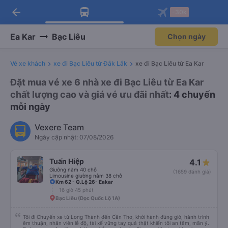
arrow_back
Tải app Vexere ngay!
Tải app Vexere
-30k
Mở app
Mở app
Nhận ưu đãi thành viên độc
-30k/ghế khi đặt vé máy bay qua
quyền
app
Ea Kar
Bạc Liêu
Chọn ngày
Vé xe khách
xe đi Bạc Liêu từ Đắk Lắk
xe đi Bạc Liêu từ Ea Kar
Đặt mua vé xe 6 nhà xe đi Bạc Liêu từ Ea Kar
chất lượng cao và giá vé ưu đãi nhất
: 4 chuyến
mỗi ngày
Vexere Team
Ngày cập nhật: 07/08/2026
Tuấn Hiệp
4.1
Giường nằm 40 chỗ
(1659 đánh giá)
Limousine giường nằm 38 chỗ
Km 62 - Q.Lộ 26- Eakar
16 giờ 45 phút
Bạc Liêu (Dọc Quốc Lộ 1A)
Tôi đi Chuyến xe từ Long Thành đến Cần Thơ, khởi hành đúng giờ, hành trình
êm thuận, nhân viên lễ độ, tài xế vững tay quả thật khiến tôi an tâm, mãn ý.