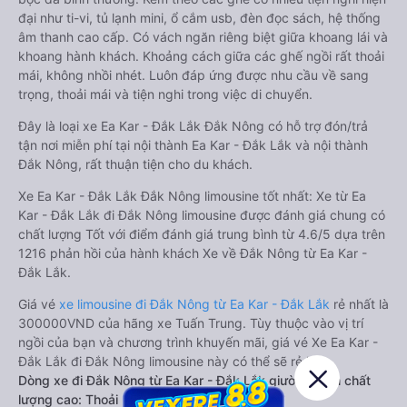
đại như ti-vi, tủ lạnh mini, ổ cắm usb, đèn đọc sách, hệ thống
âm thanh cao cấp. Có vách ngăn riêng biệt giữa khoang lái và
khoang hành khách. Khoảng cách giữa các ghế ngồi rất thoải
mái, không nhồi nhét. Luôn đáp ứng được nhu cầu về sang
trọng, thoải mái và tiện nghi trong việc di chuyển.
Đây là loại xe Ea Kar - Đắk Lắk Đắk Nông có hỗ trợ đón/trả
tận nơi miễn phí tại nội thành Ea Kar - Đắk Lắk và nội thành
Đắk Nông, rất thuận tiện cho du khách.
Xe Ea Kar - Đắk Lắk Đắk Nông limousine tốt nhất: Xe từ Ea
Kar - Đắk Lắk đi Đắk Nông limousine được đánh giá chung có
chất lượng Tốt với điểm đánh giá trung bình từ 4.6/5 dựa trên
1216 phản hồi của hành khách Xe về Đắk Nông từ Ea Kar -
Đắk Lắk.
Giá vé
xe limousine đi Đắk Nông từ Ea Kar - Đắk Lắk
rẻ nhất là
300000VND của hãng xe Tuấn Trung. Tùy thuộc vào vị trí
ngồi của bạn và chương trình khuyến mãi, giá vé Xe Ea Kar -
Đắk Lắk đi Đắk Nông limousine này có thể sẽ rẻ hơn
Dòng xe đi Đắk Nông từ Ea Kar - Đắk Lắk giường nằm chất
lượng cao: Thoải mái, giá cả tốt nhất