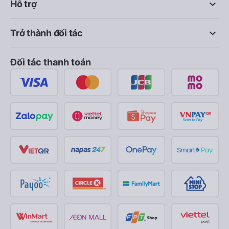
keyboard_arrow_down
Hỗ trợ
keyboard_arrow_down
Trở thành đối tác
Đối tác thanh toán