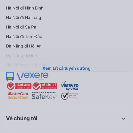
Hà Nội đi Ninh Bình
Hà Nội đi Hạ Long
Hà Nội đi Sa Pa
Hà Nội đi Tam Đảo
Đà Nẵng đi Hội An
Đà Nẵng đi Huế
Hải Phòng đi Hà Nội
Xem tất cả tuyến đường
keyboard_arrow_down
Về chúng tôi