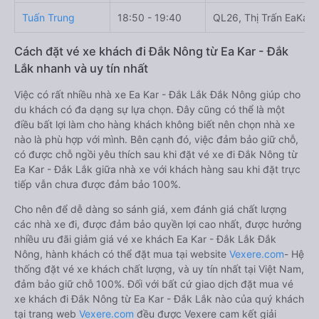
Tuấn Trung
18:50 - 19:40
QL26, Thị Trấn EaKar
Cách đặt vé xe khách đi Đắk Nông từ Ea Kar - Đắk
Lắk nhanh và uy tín nhất
Việc có rất nhiều nhà xe Ea Kar - Đắk Lắk Đắk Nông giúp cho
du khách có đa dạng sự lựa chọn. Đây cũng có thể là một
điều bất lợi làm cho hàng khách không biết nên chọn nhà xe
nào là phù hợp với mình. Bên cạnh đó, việc đảm bảo giữ chỗ,
có được chỗ ngồi yêu thích sau khi đặt vé xe đi Đắk Nông từ
Ea Kar - Đắk Lắk giữa nhà xe với khách hàng sau khi đặt trực
tiếp vẫn chưa được đảm bảo 100%.
Cho nên để dễ dàng so sánh giá, xem đánh giá chất lượng
các nhà xe đi, được đảm bảo quyền lợi cao nhất, được hưởng
nhiều ưu đãi giảm giá vé xe khách Ea Kar - Đắk Lắk Đắk
Nông, hành khách có thể đặt mua tại website
Vexere.com
- Hệ
thống đặt vé xe khách chất lượng, và uy tín nhất tại Việt Nam,
đảm bảo giữ chỗ 100%. Đối với bất cứ giao dịch đặt mua vé
xe khách đi Đắk Nông từ Ea Kar - Đắk Lắk nào của quý khách
tại trang web
Vexere.com
đều được Vexere cam kết giải