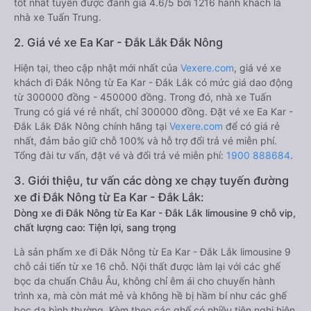
tốt nhất tuyến được đánh giá 4.6/5 bởi 1216 hành khách là
nhà xe Tuấn Trung.
2. Giá vé xe Ea Kar - Đắk Lắk Đắk Nông
Hiện tại, theo cập nhật mới nhất của
Vexere.com
, giá vé xe
khách đi Đắk Nông từ Ea Kar - Đắk Lắk có mức giá dao động
từ 300000 đồng - 450000 đồng. Trong đó, nhà xe Tuấn
Trung có giá vé rẻ nhất, chỉ 300000 đồng. Đặt vé xe Ea Kar -
Đắk Lắk Đắk Nông chính hãng tại
Vexere.com
để có giá rẻ
nhất, đảm bảo giữ chỗ 100% và hỗ trợ đổi trả vé miễn phí.
Tổng đài tư vấn, đặt vé và đổi trả vé miễn phí:
1900 888684
.
3. Giới thiệu, tư vấn các dòng xe chạy tuyến đường
xe đi Đắk Nông từ Ea Kar - Đắk Lắk:
Dòng xe đi Đắk Nông từ Ea Kar - Đắk Lắk limousine 9 chỗ vip,
chất lượng cao: Tiện lợi, sang trọng
Là sản phẩm xe đi Đắk Nông từ Ea Kar - Đắk Lắk limousine 9
chỗ cải tiến từ xe 16 chỗ. Nội thất được làm lại với các ghế
bọc da chuẩn Châu Âu, không chỉ êm ái cho chuyến hành
trình xa, mà còn mát mẻ và không hề bị hầm bí như các ghế
bọc da bình thường. Kèm theo các ghế có nhiều tiện nghi hiện