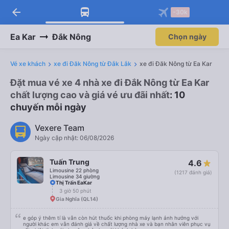
arrow_back
-30k
Ea Kar
Đắk Nông
Chọn ngày
Vé xe khách
xe đi Đăk Nông từ Đắk Lắk
xe đi Đăk Nông từ Ea Kar
Đặt mua vé xe 4 nhà xe đi Đắk Nông từ Ea Kar
chất lượng cao và giá vé ưu đãi nhất
: 10
chuyến mỗi ngày
Vexere Team
Ngày cập nhật: 06/08/2026
Tuấn Trung
4.6
Limousine 22 phòng
(1217 đánh giá)
Limousine 34 giường
Thị Trấn EaKar
3 giờ 50 phút
Gia Nghĩa (QL14)
e góp ý thêm tí là vẫn còn hút thuốc khi phòng máy lạnh ảnh hưởng với
người khác em vẫn đánh giá về chất lượng nhà xe và bạn nhân viên phục vụ