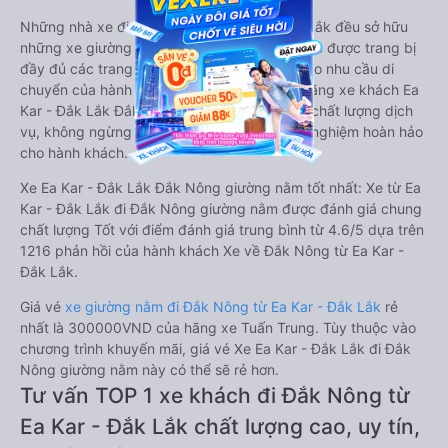
Những nhà xe đi Đắk Nông từ Ea Kar - Đắk Lắk đều sở hữu
những xe giường nằm chất lượng cao. Trên xe được trang bị
đầy đủ các trang thiết bị hiện đại phục vụ cho nhu cầu di
chuyển của hành khách. Bên cạnh đó, các hãng xe khách Ea
Kar - Đắk Lắk Đắk Nông luôn chú trọng đến chất lượng dịch
vụ, không ngừng cải thiện để mang đến trải nghiệm hoàn hảo
cho hành khách.
Xe Ea Kar - Đắk Lắk Đắk Nông giường nằm tốt nhất: Xe từ Ea
Kar - Đắk Lắk đi Đắk Nông giường nằm được đánh giá chung
chất lượng Tốt với điểm đánh giá trung bình từ 4.6/5 dựa trên
1216 phản hồi của hành khách Xe về Đắk Nông từ Ea Kar -
Đắk Lắk.
Giá vé
xe giường nằm đi Đắk Nông từ Ea Kar - Đắk Lắk
rẻ
nhất là 300000VND của hãng xe Tuấn Trung. Tùy thuộc vào
chương trình khuyến mãi, giá vé Xe Ea Kar - Đắk Lắk đi Đắk
Nông giường nằm này có thể sẽ rẻ hơn.
Tư vấn TOP 1 xe khách đi Đắk Nông từ
Ea Kar - Đắk Lắk chất lượng cao, uy tín,