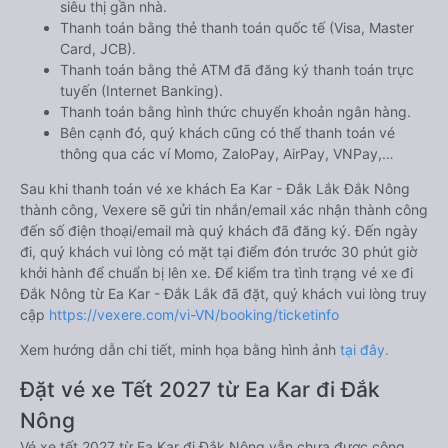
siêu thị gần nhà.
Thanh toán bằng thẻ thanh toán quốc tế (Visa, Master
Card, JCB).
Thanh toán bằng thẻ ATM đã đăng ký thanh toán trực
tuyến (Internet Banking).
Thanh toán bằng hình thức chuyển khoản ngân hàng.
Bên cạnh đó, quý khách cũng có thể thanh toán vé
thông qua các ví Momo, ZaloPay, AirPay, VNPay,…
Sau khi thanh toán vé xe khách Ea Kar - Đắk Lắk Đắk Nông
thành công, Vexere sẽ gửi tin nhắn/email xác nhận thành công
đến số điện thoại/email mà quý khách đã đăng ký. Đến ngày
đi, quý khách vui lòng có mặt tại điểm đón trước 30 phút giờ
khởi hành để chuẩn bị lên xe. Để kiểm tra tình trạng vé xe đi
Đắk Nông từ Ea Kar - Đắk Lắk đã đặt, quý khách vui lòng truy
cập
https://vexere.com/vi-VN/booking/ticketinfo
Xem hướng dẫn chi tiết, minh họa bằng hình ảnh
tại đây.
Đặt vé xe Tết 2027 từ Ea Kar đi Đắk
Nông
Vé xe tết 2027 từ Ea Kar đi Đắk Nông vẫn chưa được công