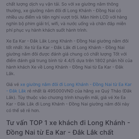
chất lượng dịch vụ vận tải. So với xe giường nằm thông
thường, xe giường nằm đôi đi Long Khánh - Đồng Nai có
nhiều ưu điểm và tiện nghi vượt trội. Màn hình LCD với hàng
nghìn bộ phim giải trí, wifi, và nước uống và chăn đắp miễn
phí phục vụ hành khách suốt hành trình.
Xe Ea Kar - Đắk Lắk Long Khánh - Đồng Nai giường nằm đôi
tốt nhất: Xe từ Ea Kar - Đắk Lắk đi Long Khánh - Đồng Nai
giường nằm đôi được đánh giá chung có chất lượng Tốt với
điểm đánh giá trung bình từ 4.4/5 dựa trên 1802 phản hồi của
hành khách Xe về Long Khánh - Đồng Nai từ Ea Kar - Đắk
Lắk.
Giá vé
xe giường nằm đôi đi Long Khánh - Đồng Nai từ Ea Kar
- Đắk Lắk
rẻ nhất là 495000VND của hãng xe Quý Thảo (Đắk
Lắk). Tùy thuộc vào chương trình khuyến mãi, giá vé Xe Ea
Kar - Đắk Lắk đi Long Khánh - Đồng Nai giường nằm đôi này
có thể sẽ rẻ hơn.
Tư vấn TOP 1 xe khách đi Long Khánh -
Đồng Nai từ Ea Kar - Đắk Lắk chất