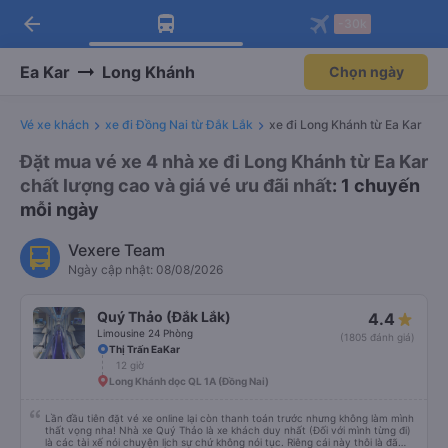
arrow_back
Tải app Vexere ngay!
Tải app Vexere
-30k
Mở app
Mở app
Nhận ưu đãi thành viên độc
-30k/ghế khi đặt vé máy bay qua
quyền
app
Ea Kar
Long Khánh
Chọn ngày
Vé xe khách
xe đi Đồng Nai từ Đắk Lắk
xe đi Long Khánh từ Ea Kar
Đặt mua vé xe 4 nhà xe đi Long Khánh từ Ea Kar
chất lượng cao và giá vé ưu đãi nhất
: 1 chuyến
mỗi ngày
Vexere Team
Ngày cập nhật: 08/08/2026
Quý Thảo (Đắk Lắk)
4.4
Limousine 24 Phòng
(1805 đánh giá)
Thị Trấn EaKar
12 giờ
Long Khánh dọc QL 1A (Đồng Nai)
Lần đầu tiên đặt vé xe online lại còn thanh toán trước nhưng không làm mình
thất vọng nha! Nhà xe Quý Thảo là xe khách duy nhất (Đối với mình từng đi)
là các tài xế nói chuyện lịch sự chứ không nói tục. Riêng cái này thôi là đã