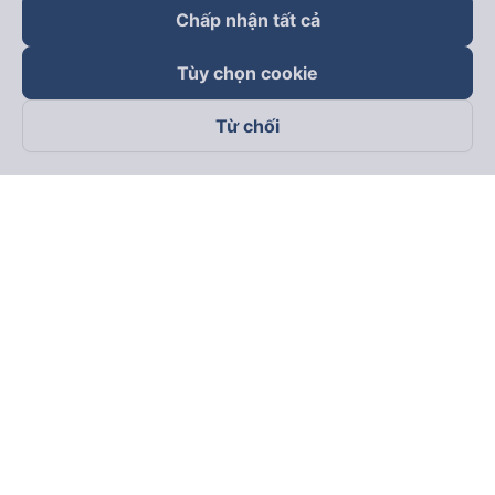
Chấp nhận tất cả
Tùy chọn cookie
Từ chối
Theo dõi chúng tôi trên
Facebook
Tiktok
Youtube
Công ty TNHH Thương Mại Dịch Vụ Vexere
Địa chỉ đăng ký kinh doanh: 8C Chữ Đồng Tử, Phường Tân
Sơn Nhất, TP. Hồ Chí Minh, Việt Nam
Địa chỉ
:
Lầu 2, toà nhà H3 Circo Hoàng Diệu, 384 Hoàng Diệu,
Phường Khánh Hội, TP Hồ Chí Minh, Việt Nam
Tầng 3, toà nhà 101 Láng Hạ, 101 Láng Hạ, Phường Láng, TP.
Hà Nội, Việt Nam
Giấy chứng nhận ĐKKD số 0315133726 do Sở KH và ĐT TP.
Hồ Chí Minh cấp lần đầu ngày 27/6/2018
Bản quyền © 2025 thuộc về Vexere.com