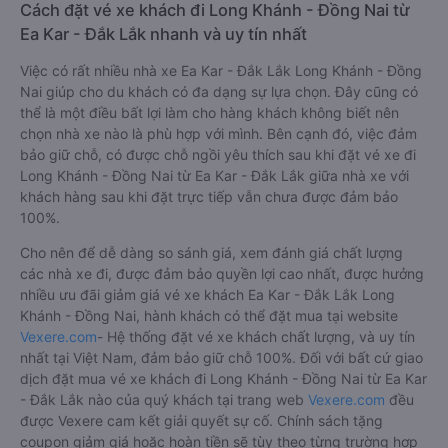
Cách đặt vé xe khách đi Long Khánh - Đồng Nai từ
Ea Kar - Đắk Lắk nhanh và uy tín nhất
Việc có rất nhiều nhà xe Ea Kar - Đắk Lắk Long Khánh - Đồng
Nai giúp cho du khách có đa dạng sự lựa chọn. Đây cũng có
thể là một điều bất lợi làm cho hàng khách không biết nên
chọn nhà xe nào là phù hợp với mình. Bên cạnh đó, việc đảm
bảo giữ chỗ, có được chỗ ngồi yêu thích sau khi đặt vé xe đi
Long Khánh - Đồng Nai từ Ea Kar - Đắk Lắk giữa nhà xe với
khách hàng sau khi đặt trực tiếp vẫn chưa được đảm bảo
100%.
Cho nên để dễ dàng so sánh giá, xem đánh giá chất lượng
các nhà xe đi, được đảm bảo quyền lợi cao nhất, được hưởng
nhiều ưu đãi giảm giá vé xe khách Ea Kar - Đắk Lắk Long
Khánh - Đồng Nai, hành khách có thể đặt mua tại website
Vexere.com
- Hệ thống đặt vé xe khách chất lượng, và uy tín
nhất tại Việt Nam, đảm bảo giữ chỗ 100%. Đối với bất cứ giao
dịch đặt mua vé xe khách đi Long Khánh - Đồng Nai từ Ea Kar
- Đắk Lắk nào của quý khách tại trang web
Vexere.com
đều
được Vexere cam kết giải quyết sự cố. Chính sách tặng
coupon giảm giá hoặc hoàn tiền sẽ tùy theo từng trường hợp