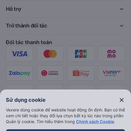
keyboard_arrow_down
Hỗ trợ
keyboard_arrow_down
Trở thành đối tác
Đối tác thanh toán
close
Sử dụng cookie
Vexere dùng cookie để website hoạt động ổn định. Bạn có thể
xem chi tiết hoặc thay đổi lựa chọn bất kỳ lúc nào trong phần
Quản lý cookie. Tìm hiểu thêm trong
Chính sách Cookie
.