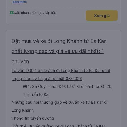
đánh giá 5 sao rồi. Chú tài xế còn uống pepsi rất dễ thương chứ không có
Xem thêm
hút thuốc phè phè như các xe khác. Đón trả đúng điểm. Được nằm đúng
giường đã đặt. Nói chung 10 điểm.
Xác nhận chỗ ngay lập tức
Xem giá
Đặt mua vé xe đi Long Khánh từ Ea Kar
chất lượng cao và giá vé ưu đãi nhất: 1
chuyến
Tư vấn TOP 1 xe khách đi Long Khánh từ Ea Kar chất
lượng cao, uy tín, giá rẻ nhất 08/2026
🚌 1. Xe Quý Thảo (Đắk Lắk) khởi hành tại QL26,
Thị Trấn EaKar
Những câu hỏi thường gặp về tuyến xe từ Ea Kar đi
Long Khánh
Thông tin tuyến đường
Giới thiệu tuyến đường xe đi Long Khánh từ Ea Kar