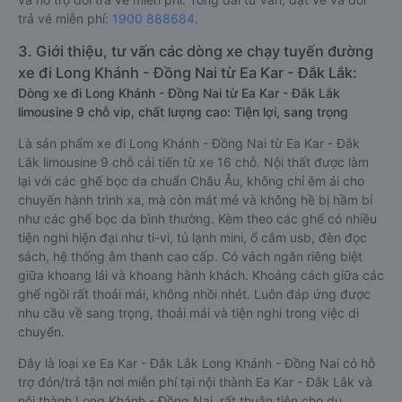
trả vé miễn phí:
1900 888684
.
3. Giới thiệu, tư vấn các dòng xe chạy tuyến đường
xe đi Long Khánh - Đồng Nai từ Ea Kar - Đắk Lắk:
Dòng xe đi Long Khánh - Đồng Nai từ Ea Kar - Đắk Lắk
limousine 9 chỗ vip, chất lượng cao: Tiện lợi, sang trọng
Là sản phẩm xe đi Long Khánh - Đồng Nai từ Ea Kar - Đắk
Lắk limousine 9 chỗ cải tiến từ xe 16 chỗ. Nội thất được làm
lại với các ghế bọc da chuẩn Châu Âu, không chỉ êm ái cho
chuyến hành trình xa, mà còn mát mẻ và không hề bị hầm bí
như các ghế bọc da bình thường. Kèm theo các ghế có nhiều
tiện nghi hiện đại như ti-vi, tủ lạnh mini, ổ cắm usb, đèn đọc
sách, hệ thống âm thanh cao cấp. Có vách ngăn riêng biệt
giữa khoang lái và khoang hành khách. Khoảng cách giữa các
ghế ngồi rất thoải mái, không nhồi nhét. Luôn đáp ứng được
nhu cầu về sang trọng, thoải mái và tiện nghi trong việc di
chuyển.
Đây là loại xe Ea Kar - Đắk Lắk Long Khánh - Đồng Nai có hỗ
trợ đón/trả tận nơi miễn phí tại nội thành Ea Kar - Đắk Lắk và
nội thành Long Khánh - Đồng Nai, rất thuận tiện cho du