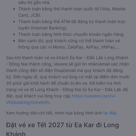
siêu thị gần nhà.
Thanh toán bằng thẻ thanh toán quốc tế (Visa, Master
Card, JCB).
Thanh toán bằng thẻ ATM đã đăng ký thanh toán trực
tuyến (Internet Banking).
Thanh toán bằng hình thức chuyển khoản ngân hàng.
Bên cạnh đó, quý khách cũng có thể thanh toán vé
thông qua các ví Momo, ZaloPay, AirPay, VNPay,…
Sau khi thanh toán vé xe khách Ea Kar - Đắk Lắk Long Khánh
- Đồng Nai thành công, Vexere sẽ gửi tin nhắn/email xác nhận
thành công đến số điện thoại/email mà quý khách đã đăng
ký. Đến ngày đi, quý khách vui lòng có mặt tại điểm đón trước
30 phút giờ khởi hành để chuẩn bị lên xe. Để kiểm tra tình
trạng vé xe đi Long Khánh - Đồng Nai từ Ea Kar - Đắk Lắk đã
đặt, quý khách vui lòng truy cập
https://vexere.com/vi-
VN/booking/ticketinfo
Xem hướng dẫn chi tiết, minh họa bằng hình ảnh
tại đây.
Đặt vé xe Tết 2027 từ Ea Kar đi Long
Khánh