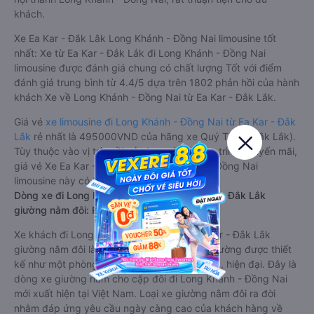
khách.
Xe Ea Kar - Đắk Lắk Long Khánh - Đồng Nai limousine tốt
nhất: Xe từ Ea Kar - Đắk Lắk đi Long Khánh - Đồng Nai
limousine được đánh giá chung có chất lượng Tốt với điểm
đánh giá trung bình từ 4.4/5 dựa trên 1802 phản hồi của hành
khách Xe về Long Khánh - Đồng Nai từ Ea Kar - Đắk Lắk.
Giá vé
xe limousine đi Long Khánh - Đồng Nai từ Ea Kar - Đắk
Lắk
rẻ nhất là 495000VND của hãng xe Quý Thảo (Đắk Lắk).
Tùy thuộc vào vị trí ngồi của bạn và chương trình khuyến mãi,
giá vé Xe Ea Kar - Đắk Lắk đi Long Khánh - Đồng Nai
limousine này có thể sẽ rẻ hơn
Dòng xe đi Long Khánh - Đồng Nai từ Ea Kar - Đắk Lắk
giường nằm đôi: Riêng tư, đầy đủ tiện nghi
Xe khách đi Long Khánh - Đồng Nai từ Ea Kar - Đắk Lắk
giường nằm đôi là loại xe đặc biệt. Với mỗi giường được thiết
kế như một phòng ngủ khách sạn sang trọng, hiện đại. Đây là
dòng xe giường nằm cho cặp đôi đi Long Khánh - Đồng Nai
mới xuất hiện tại Việt Nam. Loại xe giường nằm đôi ra đời
nhằm đáp ứng yêu cầu ngày càng cao của khách hàng về