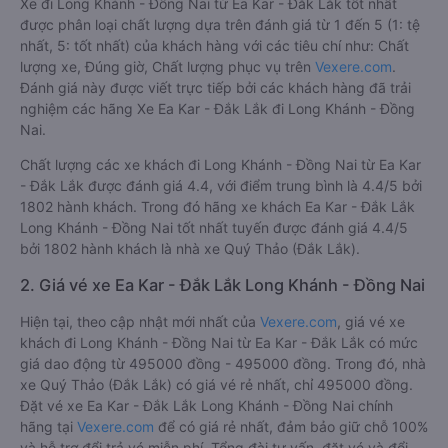
Xe đi Long Khánh - Đồng Nai từ Ea Kar - Đắk Lắk tốt nhất
được phân loại chất lượng dựa trên đánh giá từ 1 đến 5 (1: tệ
nhất, 5: tốt nhất) của khách hàng với các tiêu chí như: Chất
lượng xe, Đúng giờ, Chất lượng phục vụ trên
Vexere.com
.
Đánh giá này được viết trực tiếp bởi các khách hàng đã trải
nghiệm các hãng Xe Ea Kar - Đắk Lắk đi Long Khánh - Đồng
Nai.
Chất lượng các xe khách đi Long Khánh - Đồng Nai từ Ea Kar
- Đắk Lắk được đánh giá 4.4, với điểm trung bình là 4.4/5 bởi
1802 hành khách. Trong đó hãng xe khách Ea Kar - Đắk Lắk
Long Khánh - Đồng Nai tốt nhất tuyến được đánh giá 4.4/5
bởi 1802 hành khách là nhà xe Quý Thảo (Đắk Lắk).
2. Giá vé xe Ea Kar - Đắk Lắk Long Khánh - Đồng Nai
Hiện tại, theo cập nhật mới nhất của
Vexere.com
, giá vé xe
khách đi Long Khánh - Đồng Nai từ Ea Kar - Đắk Lắk có mức
giá dao động từ 495000 đồng - 495000 đồng. Trong đó, nhà
xe Quý Thảo (Đắk Lắk) có giá vé rẻ nhất, chỉ 495000 đồng.
Đặt vé xe Ea Kar - Đắk Lắk Long Khánh - Đồng Nai chính
hãng tại
Vexere.com
để có giá rẻ nhất, đảm bảo giữ chỗ 100%
và hỗ trợ đổi trả vé miễn phí. Tổng đài tư vấn, đặt vé và đổi