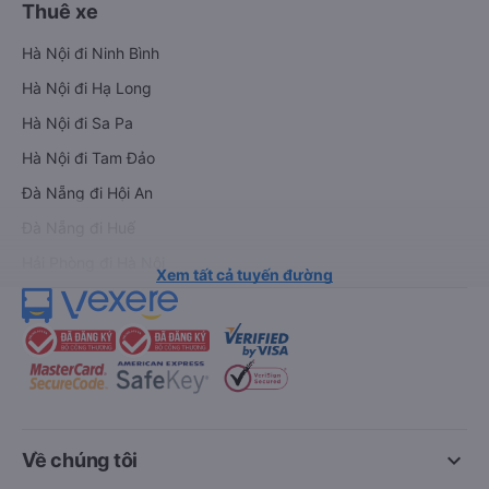
Thuê xe
Hà Nội đi Ninh Bình
Hà Nội đi Hạ Long
Hà Nội đi Sa Pa
Hà Nội đi Tam Đảo
Đà Nẵng đi Hội An
Đà Nẵng đi Huế
Hải Phòng đi Hà Nội
Xem tất cả tuyến đường
keyboard_arrow_down
Về chúng tôi