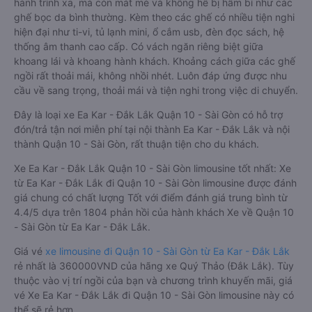
hành trình xa, mà còn mát mẻ và không hề bị hầm bí như các
ghế bọc da bình thường. Kèm theo các ghế có nhiều tiện nghi
hiện đại như ti-vi, tủ lạnh mini, ổ cắm usb, đèn đọc sách, hệ
thống âm thanh cao cấp. Có vách ngăn riêng biệt giữa
khoang lái và khoang hành khách. Khoảng cách giữa các ghế
ngồi rất thoải mái, không nhồi nhét. Luôn đáp ứng được nhu
cầu về sang trọng, thoải mái và tiện nghi trong việc di chuyển.
Đây là loại xe Ea Kar - Đắk Lắk Quận 10 - Sài Gòn có hỗ trợ
đón/trả tận nơi miễn phí tại nội thành Ea Kar - Đắk Lắk và nội
thành Quận 10 - Sài Gòn, rất thuận tiện cho du khách.
Xe Ea Kar - Đắk Lắk Quận 10 - Sài Gòn limousine tốt nhất: Xe
từ Ea Kar - Đắk Lắk đi Quận 10 - Sài Gòn limousine được đánh
giá chung có chất lượng Tốt với điểm đánh giá trung bình từ
4.4/5 dựa trên 1804 phản hồi của hành khách Xe về Quận 10
- Sài Gòn từ Ea Kar - Đắk Lắk.
Giá vé
xe limousine đi Quận 10 - Sài Gòn từ Ea Kar - Đắk Lắk
rẻ nhất là 360000VND của hãng xe Quý Thảo (Đắk Lắk). Tùy
thuộc vào vị trí ngồi của bạn và chương trình khuyến mãi, giá
vé Xe Ea Kar - Đắk Lắk đi Quận 10 - Sài Gòn limousine này có
thể sẽ rẻ hơn