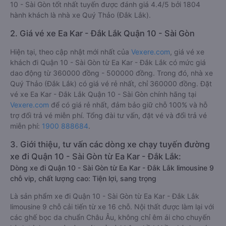
10 - Sài Gòn tốt nhất tuyến được đánh giá 4.4/5 bởi 1804
hành khách là nhà xe Quý Thảo (Đắk Lắk).
2. Giá vé xe Ea Kar - Đắk Lắk Quận 10 - Sài Gòn
Hiện tại, theo cập nhật mới nhất của
Vexere.com
, giá vé xe
khách đi Quận 10 - Sài Gòn từ Ea Kar - Đắk Lắk có mức giá
dao động từ 360000 đồng - 500000 đồng. Trong đó, nhà xe
Quý Thảo (Đắk Lắk) có giá vé rẻ nhất, chỉ 360000 đồng. Đặt
vé xe Ea Kar - Đắk Lắk Quận 10 - Sài Gòn chính hãng tại
Vexere.com
để có giá rẻ nhất, đảm bảo giữ chỗ 100% và hỗ
trợ đổi trả vé miễn phí. Tổng đài tư vấn, đặt vé và đổi trả vé
miễn phí:
1900 888684
.
3. Giới thiệu, tư vấn các dòng xe chạy tuyến đường
xe đi Quận 10 - Sài Gòn từ Ea Kar - Đắk Lắk:
Dòng xe đi Quận 10 - Sài Gòn từ Ea Kar - Đắk Lắk limousine 9
chỗ vip, chất lượng cao: Tiện lợi, sang trọng
Là sản phẩm xe đi Quận 10 - Sài Gòn từ Ea Kar - Đắk Lắk
limousine 9 chỗ cải tiến từ xe 16 chỗ. Nội thất được làm lại với
các ghế bọc da chuẩn Châu Âu, không chỉ êm ái cho chuyến