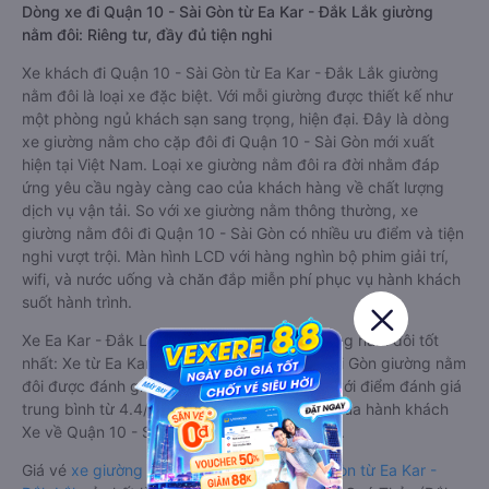
Dòng xe đi Quận 10 - Sài Gòn từ Ea Kar - Đắk Lắk giường
nằm đôi: Riêng tư, đầy đủ tiện nghi
Xe khách đi Quận 10 - Sài Gòn từ Ea Kar - Đắk Lắk giường
nằm đôi là loại xe đặc biệt. Với mỗi giường được thiết kế như
một phòng ngủ khách sạn sang trọng, hiện đại. Đây là dòng
xe giường nằm cho cặp đôi đi Quận 10 - Sài Gòn mới xuất
hiện tại Việt Nam. Loại xe giường nằm đôi ra đời nhằm đáp
ứng yêu cầu ngày càng cao của khách hàng về chất lượng
dịch vụ vận tải. So với xe giường nằm thông thường, xe
giường nằm đôi đi Quận 10 - Sài Gòn có nhiều ưu điểm và tiện
nghi vượt trội. Màn hình LCD với hàng nghìn bộ phim giải trí,
wifi, và nước uống và chăn đắp miễn phí phục vụ hành khách
suốt hành trình.
Xe Ea Kar - Đắk Lắk Quận 10 - Sài Gòn giường nằm đôi tốt
nhất: Xe từ Ea Kar - Đắk Lắk đi Quận 10 - Sài Gòn giường nằm
đôi được đánh giá chung có chất lượng Tốt với điểm đánh giá
trung bình từ 4.4/5 dựa trên 1804 phản hồi của hành khách
Xe về Quận 10 - Sài Gòn từ Ea Kar - Đắk Lắk.
Giá vé
xe giường nằm đôi đi Quận 10 - Sài Gòn từ Ea Kar -