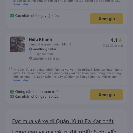
là các tài xế nói chuyện lịch sự chứ không nói tục. Riêng cái này thôi là đã
đánh giá 5 sao rồi. Chú tài xế còn uống pepsi rất dễ thương chứ không có
Xem thêm
hút thuốc phè phè như các xe khác. Đón trả đúng điểm. Được nằm đúng
giường đã đặt. Nói chung 10 điểm.
Xác nhận chỗ ngay lập tức
Xem giá
Hiếu Khanh
4.1
Limousine giường nằm 34 chỗ
(122 đánh giá)
Văn Phòng EaKar
8 giờ 50 phút
Văn Phòng Sài Gòn
Nhà Xe rất là chu đáo, nhiệt tình và vui vẻ thân thiện. 1. Đón trả khách đúng
giờ 2. Lái xe an toàn êm ái ( không chạy mất an toàn giao thông như những
nhà xe khác ) 3. Luôn kiểm tra đẩy đủ hành khách và hành lý mỗi khi đón trả
khách. 4. Đặc biệt ngoài chăn gối và các tiện nghi khác, thì xe Hiếu Khanh
Xem thêm
còn có cả gối ôm 5. Đặc biệt nhất là hành khách còn được tặng kèm 1 lon
nước yến ướp lạnh. Ok Trên cả tuyệt vời, mình sẽ tiếp tục đặt vé nhà xe cho
những chuyến đi tiếp theo. Chúc nhà xe tương lai càng phát triển và đội ngũ
Không cần thanh toán trước
Xem giá
công nhân viên của nhà xe luôn luôn vui vẻ giữ được sức khỏe !
Xác nhận chỗ ngay lập tức
Đặt mua vé xe đi Quận 10 từ Ea Kar chất
lượng cao và giá vé ưu đãi nhất: 8 chuyến