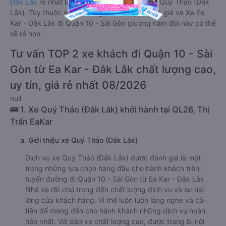
Đắk Lắk
rẻ nhất là 360000VND của hãng xe Quý Thảo (Đắk
Lắk). Tùy thuộc vào chương trình khuyến mãi, giá vé Xe Ea
Kar - Đắk Lắk đi Quận 10 - Sài Gòn giường nằm đôi này có thể
sẽ rẻ hơn.
Tư vấn TOP 2 xe khách đi Quận 10 - Sài
Gòn từ Ea Kar - Đắk Lắk chất lượng cao,
uy tín, giá rẻ nhất 08/2026
null
🚌 1. Xe Quý Thảo (Đắk Lắk) khởi hành tại QL26, Thị
Trấn EaKar
a. Giới thiệu xe Quý Thảo (Đắk Lắk)
Dịch vụ xe Quý Thảo (Đắk Lắk) được đánh giá là một
trong những lựa chọn hàng đầu cho hành khách trên
tuyến đường đi Quận 10 - Sài Gòn từ Ea Kar - Đắk Lắk .
Nhà xe rất chú trọng đến chất lượng dịch vụ và sự hài
lòng của khách hàng. Vì thế luôn luôn lắng nghe và cải
tiến để mang đến cho hành khách những dịch vụ hoàn
hảo nhất. Với dàn xe chất lượng cao, được trang bị nội