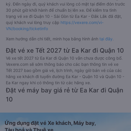
ký. Đến ngày đi, quý khách vui lòng có mặt tại điểm đón trước
30 phút giờ khởi hành để chuẩn bị lên xe. Để kiểm tra tình
trạng vé xe đi Quận 10 - Sài Gòn từ Ea Kar - Đắk Lắk đã đặt,
quý khách vui lòng truy cập
https://vexere.com/vi-
VN/booking/ticketinfo
Xem hướng dẫn chi tiết, minh họa bằng hình ảnh
tại đây.
Đặt vé xe Tết 2027 từ Ea Kar đi Quận 10
Vé xe tết 2027 từ Ea Kar đi Quận 10 vẫn chưa được công bố.
Vexere.com sẽ sớm thông báo cho các bạn thông tin vé xe
Tết 2027 bao gồm giá vé, lịch trình, ngày giờ bán vé của các
hãng xe khách đi tuyến đường Ea Kar - Quận 10 và Quận 10 -
Ea Kar ngay khi có thông tin từ các hãng xe.
Đặt vé máy bay giá rẻ từ Ea Kar đi Quận
10
Ứng dụng đặt vé Xe khách, Máy bay,
Tàu hoả và Thuê xe