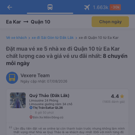
arrow_back
Tải app Vexere ngay!
Tải app Vexere
1.663
k
-30k
Mở app
Mở app
Nhận ưu đãi thành viên độc
-30k/ghế khi đặt vé máy bay qua
quyền
app
Ea Kar
Quận 10
Chọn ngày
Vé xe khách
xe đi Sài Gòn từ Đắk Lắk
xe đi Quận 10 từ Ea Kar
Đặt mua vé xe 5 nhà xe đi Quận 10 từ Ea Kar
chất lượng cao và giá vé ưu đãi nhất
: 8 chuyến
mỗi ngày
Vexere Team
Ngày cập nhật: 07/08/2026
Quý Thảo (Đắk Lắk)
4.4
Limousine 24 Phòng
(1805 đánh giá)
Limousine giường nằm 34 chỗ
Thị Trấn EaKar QL26
8 giờ 50 phút
Bến Xe Miền Đông cũ
Lần đầu tiên đặt vé xe online lại còn thanh toán trước nhưng không làm mình
thất vọng nha! Nhà xe Quý Thảo là xe khách duy nhất (Đối với mình từng đi)