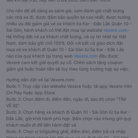
Cho nên để dễ dàng so sánh giá, xem đánh giá chất lượng
các nhà xe đi, được đảm bảo quyền lợi cao nhất, được hưởng
nhiều ưu đãi giảm giá vé xe khách Ea Kar - Đắk Lắk Quận 10 -
Sài Gòn, hành khách có thể đặt mua tại website
Vexere.com
-
Hệ thống đặt vé xe khách chất lượng, và uy tín nhất tại Việt
Nam, đảm bảo giữ chỗ 100%. Đối với bất cứ giao dịch đặt
mua vé xe khách đi Quận 10 - Sài Gòn từ Ea Kar - Đắk Lắk
nào của quý khách tại trang web
Vexere.com
đều được
Vexere cam kết giải quyết sự cố. Chính sách tặng coupon
giảm giá hoặc hoàn tiền sẽ tùy theo từng trường hợp sự việc.
Hướng dẫn đặt vé tại Vexere.com:
Bước 1: Truy cập vào website Vexere hoặc tải app Vexere trên
CH Play hoặc App Store.
Bước 2: Chọn điểm đi, điểm đến, ngày đi, sau đó chọn “TÌM
VÉ XE”.
Bước 3: Chọn hãng xe khách đi Quận 10 - Sài Gòn từ Ea Kar -
Đắk Lắk, giờ khởi hành phù hợp. Bấm chọn vào khung giờ quý
khách muốn đi để tiến hành đặt vé.
Bước 4: Chọn vị trí/giường ghế, điểm đón, điểm trả và nhập
thông tin hành khách khi đặt mua vé xe đi Quận 10 - Sài Gòn