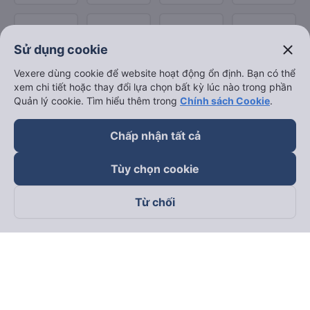
close
Sử dụng cookie
Vexere dùng cookie để website hoạt động ổn định. Bạn có thể
xem chi tiết hoặc thay đổi lựa chọn bất kỳ lúc nào trong phần
Quản lý cookie. Tìm hiểu thêm trong
Chính sách Cookie
.
Chấp nhận tất cả
Tùy chọn cookie
Từ chối
Theo dõi chúng tôi trên
Facebook
Tiktok
Youtube
Công ty TNHH Thương Mại Dịch Vụ Vexere
Địa chỉ đăng ký kinh doanh: 8C Chữ Đồng Tử, Phường Tân