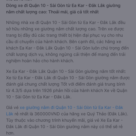
Dòng xe đi Quận 10 - Sài Gòn từ Ea Kar - Đắk Lắk giường
nằm chất lượng cao: Thoải mái, giá cả tốt nhất
Những nhà xe đi Quận 10 - Sài Gòn từ Ea Kar - Đắk Lắk đều
sở hữu những xe giường nằm chất lượng cao. Trên xe được
trang bị đầy đủ các trang thiết bị hiện đại phục vụ cho nhu
cầu di chuyển của hành khách. Bên cạnh đó, các hãng xe
khách Ea Kar - Đắk Lắk Quận 10 - Sài Gòn luôn chú trọng đến
chất lượng dịch vụ, không ngừng cải thiện để mang đến trải
nghiệm hoàn hảo cho hành khách.
Xe Ea Kar - Đắk Lắk Quận 10 - Sài Gòn giường nằm tốt nhất:
Xe từ Ea Kar - Đắk Lắk đi Quận 10 - Sài Gòn giường nằm được
đánh giá chung chất lượng Tốt với điểm đánh giá trung bình
từ 4.3/5 dựa trên 1926 phản hồi của hành khách Xe về Quận
10 - Sài Gòn từ Ea Kar - Đắk Lắk.
Giá vé
xe giường nằm đi Quận 10 - Sài Gòn từ Ea Kar - Đắk
Lắk
rẻ nhất là 360000VND của hãng xe Quý Thảo (Đắk Lắk).
Tùy thuộc vào chương trình khuyến mãi, giá vé Xe Ea Kar -
Đắk Lắk đi Quận 10 - Sài Gòn giường nằm này có thể sẽ rẻ
hơn.