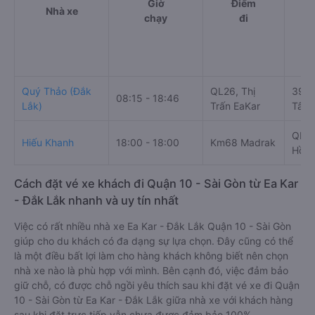
Giờ
Điểm
Nhà xe
chạy
đi
Quý Thảo (Đắk
QL26, Thị
395 
08:15 - 18:46
Lắk)
Trấn EaKar
Tân,
QL22
Hiếu Khanh
18:00 - 18:00
Km68 Madrak
Hồ C
Cách đặt vé xe khách đi Quận 10 - Sài Gòn từ Ea Kar
- Đắk Lắk nhanh và uy tín nhất
Việc có rất nhiều nhà xe Ea Kar - Đắk Lắk Quận 10 - Sài Gòn
giúp cho du khách có đa dạng sự lựa chọn. Đây cũng có thể
là một điều bất lợi làm cho hàng khách không biết nên chọn
nhà xe nào là phù hợp với mình. Bên cạnh đó, việc đảm bảo
giữ chỗ, có được chỗ ngồi yêu thích sau khi đặt vé xe đi Quận
10 - Sài Gòn từ Ea Kar - Đắk Lắk giữa nhà xe với khách hàng
sau khi đặt trực tiếp vẫn chưa được đảm bảo 100%.