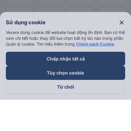
close
Sử dụng cookie
Vexere dùng cookie để website hoạt động ổn định. Bạn có thể
xem chi tiết hoặc thay đổi lựa chọn bất kỳ lúc nào trong phần
Quản lý cookie. Tìm hiểu thêm trong
Chính sách Cookie
.
Chấp nhận tất cả
Tùy chọn cookie
Từ chối
Theo dõi chúng tôi trên
Facebook
Tiktok
Youtube
Công ty TNHH Thương Mại Dịch Vụ Vexere