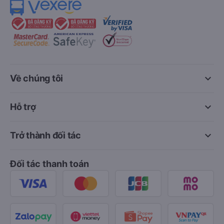
keyboard_arrow_down
Về chúng tôi
keyboard_arrow_down
Hỗ trợ
keyboard_arrow_down
Trở thành đối tác
Đối tác thanh toán