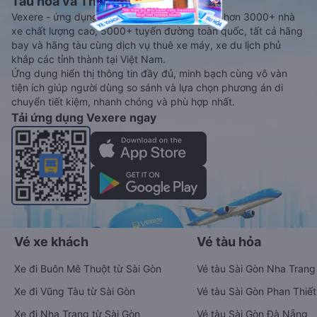
Tàu hoả và Thuê xe
Vexere - ứng dụng đặt vé đa phương tiện với hơn 3000+ nhà
xe chất lượng cao, 5000+ tuyến đường toàn quốc, tất cả hãng
bay và hãng tàu cùng dịch vụ thuê xe máy, xe du lịch phủ
khắp các tỉnh thành tại Việt Nam.
Ứng dụng hiển thị thông tin đầy đủ, minh bạch cùng vô vàn
tiện ích giúp người dùng so sánh và lựa chọn phương án di
chuyển tiết kiệm, nhanh chóng và phù hợp nhất.
Tải ứng dụng Vexere ngay
Vé xe khách
Vé tàu hỏa
Xe đi Buôn Mê Thuột từ Sài Gòn
Vé tàu Sài Gòn Nha Trang
Xe đi Vũng Tàu từ Sài Gòn
Vé tàu Sài Gòn Phan Thiết
Xe đi Nha Trang từ Sài Gòn
Vé tàu Sài Gòn Đà Nẵng