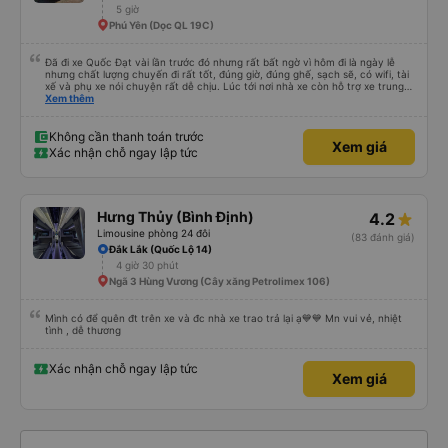
5 giờ
Phú Yên (Dọc QL 19C)
Đã đi xe Quốc Đạt vài lần trước đó nhưng rất bất ngờ vì hôm đi là ngày lễ
nhưng chất lượng chuyến đi rất tốt, đúng giờ, đúng ghế, sạch sẽ, có wifi, tài
xế và phụ xe nói chuyện rất dễ chịu. Lúc tới nơi nhà xe còn hỗ trợ xe trung
chuyển tới tận nhà. 10đ cho nhà xe, hy vọng nhà xe duy trì được chất lượng
Xem thêm
này. Cảm ơn
Không cần thanh toán trước
Xem giá
Xác nhận chỗ ngay lập tức
Hưng Thủy (Bình Định)
4.2
Limousine phòng 24 đôi
(83 đánh giá)
Đắk Lắk (Quốc Lộ 14)
4 giờ 30 phút
Ngã 3 Hùng Vương (Cây xăng Petrolimex 106)
Mình có để quên đt trên xe và đc nhà xe trao trả lại ạ💙💙 Mn vui vẻ, nhiệt
tình , dễ thương
Xác nhận chỗ ngay lập tức
Xem giá