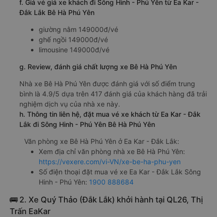
f. Giá vé giá xe khách đi Sông Hinh - Phú Yên từ Ea Kar -
Đắk Lắk Bê Hà Phú Yên
giường nằm 149000đ/vé
ghế ngồi 149000đ/vé
limousine 149000đ/vé
g. Review, đánh giá chất lượng xe Bê Hà Phú Yên
Nhà xe Bê Hà Phú Yên được đánh giá với số điểm trung
bình là 4.9/5 dựa trên 417 đánh giá của khách hàng đã trải
nghiệm dịch vụ của nhà xe này.
h. Thông tin liên hệ, đặt mua vé xe khách từ Ea Kar - Đắk
Lắk đi Sông Hinh - Phú Yên Bê Hà Phú Yên
Văn phòng xe Bê Hà Phú Yên ở Ea Kar - Đắk Lắk:
Xem địa chỉ văn phòng nhà xe Bê Hà Phú Yên:
https://vexere.com/vi-VN/xe-be-ha-phu-yen
Số điện thoại đặt mua vé xe Ea Kar - Đắk Lắk Sông
Hinh - Phú Yên:
1900 888684
🚌 2. Xe Quý Thảo (Đắk Lắk) khởi hành tại QL26, Thị
Trấn EaKar