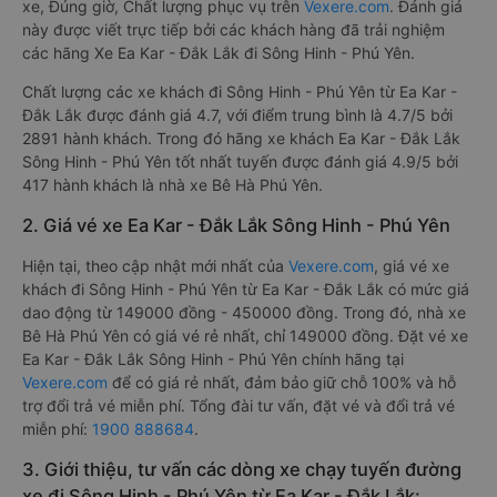
xe, Đúng giờ, Chất lượng phục vụ trên
Vexere.com
. Đánh giá
này được viết trực tiếp bởi các khách hàng đã trải nghiệm
các hãng Xe Ea Kar - Đắk Lắk đi Sông Hinh - Phú Yên.
Chất lượng các xe khách đi Sông Hinh - Phú Yên từ Ea Kar -
Đắk Lắk được đánh giá 4.7, với điểm trung bình là 4.7/5 bởi
2891 hành khách. Trong đó hãng xe khách Ea Kar - Đắk Lắk
Sông Hinh - Phú Yên tốt nhất tuyến được đánh giá 4.9/5 bởi
417 hành khách là nhà xe Bê Hà Phú Yên.
2. Giá vé xe Ea Kar - Đắk Lắk Sông Hinh - Phú Yên
Hiện tại, theo cập nhật mới nhất của
Vexere.com
, giá vé xe
khách đi Sông Hinh - Phú Yên từ Ea Kar - Đắk Lắk có mức giá
dao động từ 149000 đồng - 450000 đồng. Trong đó, nhà xe
Bê Hà Phú Yên có giá vé rẻ nhất, chỉ 149000 đồng. Đặt vé xe
Ea Kar - Đắk Lắk Sông Hinh - Phú Yên chính hãng tại
Vexere.com
để có giá rẻ nhất, đảm bảo giữ chỗ 100% và hỗ
trợ đổi trả vé miễn phí. Tổng đài tư vấn, đặt vé và đổi trả vé
miễn phí:
1900 888684
.
3. Giới thiệu, tư vấn các dòng xe chạy tuyến đường
xe đi Sông Hinh - Phú Yên từ Ea Kar - Đắk Lắk: