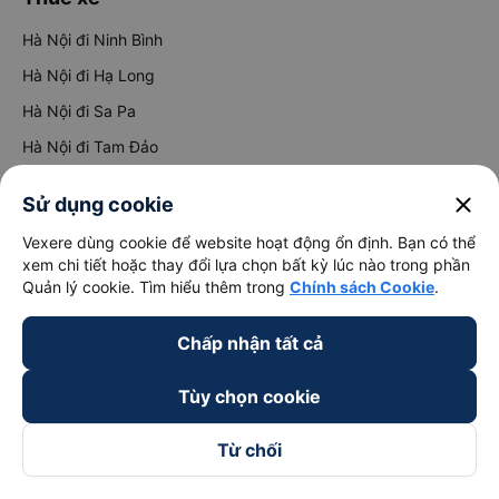
Hà Nội đi Ninh Bình
Hà Nội đi Hạ Long
Hà Nội đi Sa Pa
Hà Nội đi Tam Đảo
Đà Nẵng đi Hội An
close
Sử dụng cookie
Đà Nẵng đi Huế
Vexere dùng cookie để website hoạt động ổn định. Bạn có thể
Hải Phòng đi Hà Nội
xem chi tiết hoặc thay đổi lựa chọn bất kỳ lúc nào trong phần
Xem tất cả tuyến đường
Quản lý cookie. Tìm hiểu thêm trong
Chính sách Cookie
.
Chấp nhận tất cả
Tùy chọn cookie
Từ chối
keyboard_arrow_down
Về chúng tôi