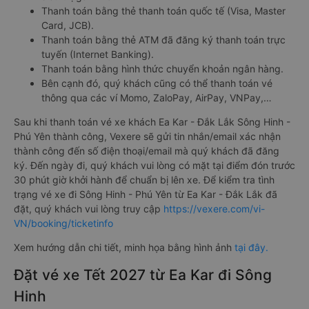
Thanh toán bằng thẻ thanh toán quốc tế (Visa, Master
Card, JCB).
Thanh toán bằng thẻ ATM đã đăng ký thanh toán trực
tuyến (Internet Banking).
Thanh toán bằng hình thức chuyển khoản ngân hàng.
Bên cạnh đó, quý khách cũng có thể thanh toán vé
thông qua các ví Momo, ZaloPay, AirPay, VNPay,…
Sau khi thanh toán vé xe khách Ea Kar - Đắk Lắk Sông Hinh -
Phú Yên thành công, Vexere sẽ gửi tin nhắn/email xác nhận
thành công đến số điện thoại/email mà quý khách đã đăng
ký. Đến ngày đi, quý khách vui lòng có mặt tại điểm đón trước
30 phút giờ khởi hành để chuẩn bị lên xe. Để kiểm tra tình
trạng vé xe đi Sông Hinh - Phú Yên từ Ea Kar - Đắk Lắk đã
đặt, quý khách vui lòng truy cập
https://vexere.com/vi-
VN/booking/ticketinfo
Xem hướng dẫn chi tiết, minh họa bằng hình ảnh
tại đây.
Đặt vé xe Tết 2027 từ Ea Kar đi Sông
Hinh