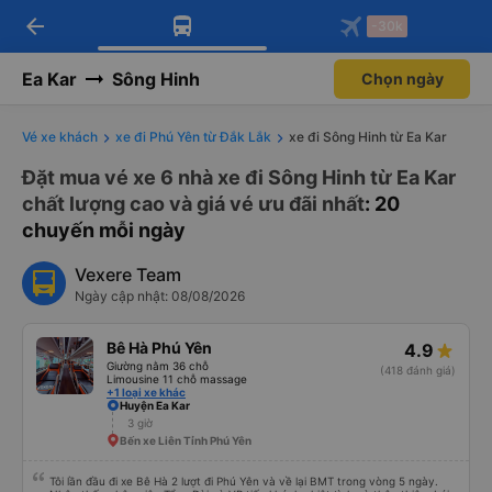
arrow_back
Tải app Vexere ngay!
Tải app Vexere
-30k
Mở app
Mở app
Nhận ưu đãi thành viên độc
-30k/ghế khi đặt vé máy bay qua
quyền
app
Ea Kar
Sông Hinh
Chọn ngày
Vé xe khách
xe đi Phú Yên từ Đắk Lắk
xe đi Sông Hinh từ Ea Kar
Đặt mua vé xe 6 nhà xe đi Sông Hinh từ Ea Kar
chất lượng cao và giá vé ưu đãi nhất
: 20
chuyến mỗi ngày
Vexere Team
Ngày cập nhật: 08/08/2026
Bê Hà Phú Yên
4.9
Giường nằm 36 chỗ
(418 đánh giá)
Limousine 11 chỗ massage
+1 loại xe khác
Huyện Ea Kar
3 giờ
Bến xe Liên Tỉnh Phú Yên
Tôi lần đầu đi xe Bê Hà 2 lượt đi Phú Yên và về lại BMT trong vòng 5 ngày.