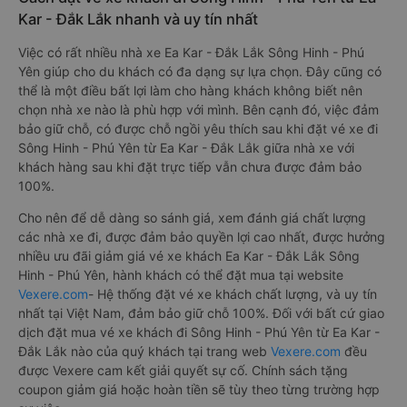
Kar - Đắk Lắk nhanh và uy tín nhất
Việc có rất nhiều nhà xe Ea Kar - Đắk Lắk Sông Hinh - Phú
Yên giúp cho du khách có đa dạng sự lựa chọn. Đây cũng có
thể là một điều bất lợi làm cho hàng khách không biết nên
chọn nhà xe nào là phù hợp với mình. Bên cạnh đó, việc đảm
bảo giữ chỗ, có được chỗ ngồi yêu thích sau khi đặt vé xe đi
Sông Hinh - Phú Yên từ Ea Kar - Đắk Lắk giữa nhà xe với
khách hàng sau khi đặt trực tiếp vẫn chưa được đảm bảo
100%.
Cho nên để dễ dàng so sánh giá, xem đánh giá chất lượng
các nhà xe đi, được đảm bảo quyền lợi cao nhất, được hưởng
nhiều ưu đãi giảm giá vé xe khách Ea Kar - Đắk Lắk Sông
Hinh - Phú Yên, hành khách có thể đặt mua tại website
Vexere.com
- Hệ thống đặt vé xe khách chất lượng, và uy tín
nhất tại Việt Nam, đảm bảo giữ chỗ 100%. Đối với bất cứ giao
dịch đặt mua vé xe khách đi Sông Hinh - Phú Yên từ Ea Kar -
Đắk Lắk nào của quý khách tại trang web
Vexere.com
đều
được Vexere cam kết giải quyết sự cố. Chính sách tặng
coupon giảm giá hoặc hoàn tiền sẽ tùy theo từng trường hợp