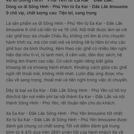
Dòng xe đi Sông Hinh - Phú Yên từ Ea Kar - Đắk Lắk limousine
9 chỗ vip, chất lượng cao: Tiện lợi, sang trọng
Là sản phẩm xe đi Sông Hinh - Phú Yên từ Ea Kar - Đắk Lắk
limousine 9 chỗ cải tiến từ xe 16 chỗ. Nội thất được làm lại với
các ghế bọc da chuẩn Châu Âu, không chỉ êm ái cho chuyến
hành trình xa, mà còn mát mẻ và không hề bị hầm bí như các
ghế bọc da bình thường. Kèm theo các ghế có nhiều tiện nghi
hiện đại như ti-vi, tủ lạnh mini, ổ cắm usb, đèn đọc sách, hệ
thống âm thanh cao cấp. Có vách ngăn riêng biệt giữa
khoang lái và khoang hành khách. Khoảng cách giữa các ghế
ngồi rất thoải mái, không nhồi nhét. Luôn đáp ứng được nhu
cầu về sang trọng, thoải mái và tiện nghi trong việc di chuyển.
Đây là loại xe Ea Kar - Đắk Lắk Sông Hinh - Phú Yên có hỗ trợ
đón/trả tận nơi miễn phí tại nội thành Ea Kar - Đắk Lắk và nội
thành Sông Hinh - Phú Yên, rất thuận tiện cho du khách.
Xe Ea Kar - Đắk Lắk Sông Hinh - Phú Yên limousine tốt nhất:
Xe từ Ea Kar - Đắk Lắk đi Sông Hinh - Phú Yên limousine được
đánh giá chung có chất lượng Tốt với điểm đánh giá trung
bình từ 4.4/5 dựa trên 2891 phản hồi của hành khách Xe về