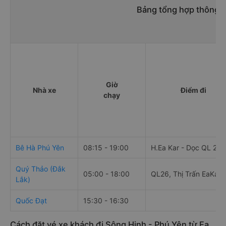
Bảng tổng hợp thông ti
Giờ
Nhà xe
Điểm đi
chạy
Bê Hà Phú Yên
08:15 - 19:00
H.Ea Kar - Dọc QL 26
Quý Thảo (Đắk
05:00 - 18:00
QL26, Thị Trấn EaKar
Lắk)
Quốc Đạt
15:30 - 16:30
Cách đặt vé xe khách đi Sông Hinh - Phú Yên từ Ea