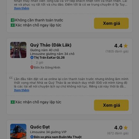
Nhận thấy nhân viên Tổng Đài và VP tiếp khách nhiệt tình và thân thiện. Lái
xe và phục vụ rất tốt và chu đáo. Điểm tốt là có xe trung chuyển ở Tp Tuy
Hòa. Em lái xe trung chuyển rất vui tính và nhiệt tình giúp khách đưa hành lý
Xem thêm
lên xe cũng như đúng giờ đưa đón. Mong là nhà xe ngày càng phục vụ tốt và
có nhiều khách hàng.
Không cần thanh toán trước
Xem giá
Xác nhận chỗ ngay lập tức
Quý Thảo (Đắk Lắk)
4.4
Giường nằm 40 chỗ
(1805 đánh giá)
Limousine giường nằm 34 chỗ
Thị Trấn EaKar QL26
2 giờ
Bến Xe Sông Hinh
Lần đầu tiên đặt vé xe online lại còn thanh toán trước nhưng không làm mình
thất vọng nha! Nhà xe Quý Thảo là xe khách duy nhất (Đối với mình từng đi)
là các tài xế nói chuyện lịch sự chứ không nói tục. Riêng cái này thôi là đã
đánh giá 5 sao rồi. Chú tài xế còn uống pepsi rất dễ thương chứ không có
Xem thêm
hút thuốc phè phè như các xe khác. Đón trả đúng điểm. Được nằm đúng
giường đã đặt. Nói chung 10 điểm.
Xác nhận chỗ ngay lập tức
Xem giá
Quốc Đạt
4.0
Limousine 34 giường VIP
(672 đánh giá)
Bến xe phía nam Buôn Ma Thuột