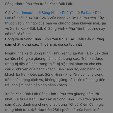
Sông Hinh - Phú Yên từ Ea Kar - Đắk Lắk.
Giá vé
xe limousine đi Sông Hinh - Phú Yên từ Ea Kar - Đắk
Lắk
rẻ nhất là 149000VND của hãng xe Bê Hà Phú Yên. Tùy
thuộc vào vị trí ngồi của bạn và chương trình khuyến mãi, giá
vé Xe Ea Kar - Đắk Lắk đi Sông Hinh - Phú Yên limousine này
có thể sẽ rẻ hơn
Dòng xe đi Sông Hinh - Phú Yên từ Ea Kar - Đắk Lắk giường
nằm chất lượng cao: Thoải mái, giá cả tốt nhất
Những nhà xe đi Sông Hinh - Phú Yên từ Ea Kar - Đắk Lắk đều
sở hữu những xe giường nằm chất lượng cao. Trên xe được
trang bị đầy đủ các trang thiết bị hiện đại phục vụ cho nhu
cầu di chuyển của hành khách. Bên cạnh đó, các hãng xe
khách Ea Kar - Đắk Lắk Sông Hinh - Phú Yên luôn chú trọng
đến chất lượng dịch vụ, không ngừng cải thiện để mang đến
trải nghiệm hoàn hảo cho hành khách.
Xe Ea Kar - Đắk Lắk Sông Hinh - Phú Yên giường nằm tốt
nhất: Xe từ Ea Kar - Đắk Lắk đi Sông Hinh - Phú Yên giường
nằm được đánh giá chung chất lượng Tốt với điểm đánh giá
trung bình từ 4.4/5 dựa trên 2891 phản hồi của hành khách