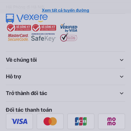
Hải Phòng đi Hà Nội
Xem tất cả tuyến đường
keyboard_arrow_down
Về chúng tôi
keyboard_arrow_down
Hỗ trợ
keyboard_arrow_down
Trở thành đối tác
Đối tác thanh toán