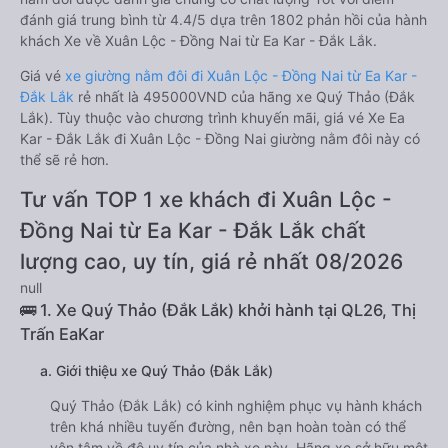
đánh giá trung bình từ 4.4/5 dựa trên 1802 phản hồi của hành
khách Xe về Xuân Lộc - Đồng Nai từ Ea Kar - Đắk Lắk.
Giá vé
xe giường nằm đôi đi Xuân Lộc - Đồng Nai từ Ea Kar -
Đắk Lắk
rẻ nhất là 495000VND của hãng xe Quý Thảo (Đắk
Lắk). Tùy thuộc vào chương trình khuyến mãi, giá vé Xe Ea
Kar - Đắk Lắk đi Xuân Lộc - Đồng Nai giường nằm đôi này có
thể sẽ rẻ hơn.
Tư vấn TOP 1 xe khách đi Xuân Lộc -
Đồng Nai từ Ea Kar - Đắk Lắk chất
lượng cao, uy tín, giá rẻ nhất 08/2026
null
🚌 1. Xe Quý Thảo (Đắk Lắk) khởi hành tại QL26, Thị
Trấn EaKar
a. Giới thiệu xe Quý Thảo (Đắk Lắk)
Quý Thảo (Đắk Lắk) có kinh nghiệm phục vụ hành khách
trên khá nhiều tuyến đường, nên bạn hoàn toàn có thể
yên tâm về độ uy tín của nhà xe này. Hãng xe sở hữu một