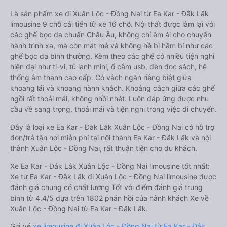
Là sản phẩm xe đi Xuân Lộc - Đồng Nai từ Ea Kar - Đắk Lắk
limousine 9 chỗ cải tiến từ xe 16 chỗ. Nội thất được làm lại với
các ghế bọc da chuẩn Châu Âu, không chỉ êm ái cho chuyến
hành trình xa, mà còn mát mẻ và không hề bị hầm bí như các
ghế bọc da bình thường. Kèm theo các ghế có nhiều tiện nghi
hiện đại như ti-vi, tủ lạnh mini, ổ cắm usb, đèn đọc sách, hệ
thống âm thanh cao cấp. Có vách ngăn riêng biệt giữa
khoang lái và khoang hành khách. Khoảng cách giữa các ghế
ngồi rất thoải mái, không nhồi nhét. Luôn đáp ứng được nhu
cầu về sang trọng, thoải mái và tiện nghi trong việc di chuyển.
Đây là loại xe Ea Kar - Đắk Lắk Xuân Lộc - Đồng Nai có hỗ trợ
đón/trả tận nơi miễn phí tại nội thành Ea Kar - Đắk Lắk và nội
thành Xuân Lộc - Đồng Nai, rất thuận tiện cho du khách.
Xe Ea Kar - Đắk Lắk Xuân Lộc - Đồng Nai limousine tốt nhất:
Xe từ Ea Kar - Đắk Lắk đi Xuân Lộc - Đồng Nai limousine được
đánh giá chung có chất lượng Tốt với điểm đánh giá trung
bình từ 4.4/5 dựa trên 1802 phản hồi của hành khách Xe về
Xuân Lộc - Đồng Nai từ Ea Kar - Đắk Lắk.
Giá vé
xe limousine đi Xuân Lộc - Đồng Nai từ Ea Kar - Đắk