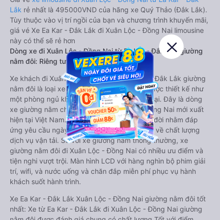
Lắk
rẻ nhất là 495000VND của hãng xe Quý Thảo (Đắk Lắk).
Tùy thuộc vào vị trí ngồi của bạn và chương trình khuyến mãi,
giá vé Xe Ea Kar - Đắk Lắk đi Xuân Lộc - Đồng Nai limousine
này có thể sẽ rẻ hơn
Dòng xe đi Xuân Lộc - Đồng Nai từ Ea Kar - Đắk Lắk giường
nằm đôi: Riêng tư, đầy đủ tiện nghi
Xe khách đi Xuân Lộc - Đồng Nai từ Ea Kar - Đắk Lắk giường
nằm đôi là loại xe đặc biệt. Với mỗi giường được thiết kế như
một phòng ngủ khách sạn sang trọng, hiện đại. Đây là dòng
xe giường nằm cho cặp đôi đi Xuân Lộc - Đồng Nai mới xuất
hiện tại Việt Nam. Loại xe giường nằm đôi ra đời nhằm đáp
ứng yêu cầu ngày càng cao của khách hàng về chất lượng
dịch vụ vận tải. So với xe giường nằm thông thường, xe
giường nằm đôi đi Xuân Lộc - Đồng Nai có nhiều ưu điểm và
tiện nghi vượt trội. Màn hình LCD với hàng nghìn bộ phim giải
trí, wifi, và nước uống và chăn đắp miễn phí phục vụ hành
khách suốt hành trình.
Xe Ea Kar - Đắk Lắk Xuân Lộc - Đồng Nai giường nằm đôi tốt
nhất: Xe từ Ea Kar - Đắk Lắk đi Xuân Lộc - Đồng Nai giường
nằm đôi được đánh giá chung có chất lượng Tốt với điểm