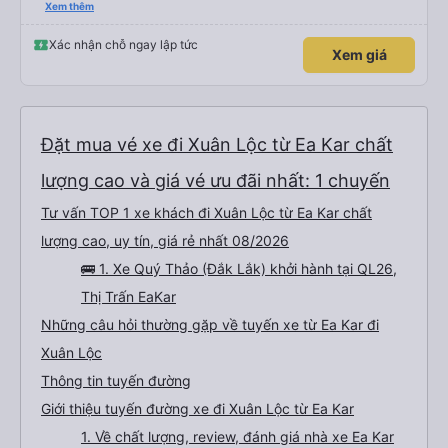
đánh giá 5 sao rồi. Chú tài xế còn uống pepsi rất dễ thương chứ không có
Xem thêm
hút thuốc phè phè như các xe khác. Đón trả đúng điểm. Được nằm đúng
giường đã đặt. Nói chung 10 điểm.
Xác nhận chỗ ngay lập tức
Xem giá
Đặt mua vé xe đi Xuân Lộc từ Ea Kar chất
lượng cao và giá vé ưu đãi nhất: 1 chuyến
Tư vấn TOP 1 xe khách đi Xuân Lộc từ Ea Kar chất
lượng cao, uy tín, giá rẻ nhất 08/2026
🚌 1. Xe Quý Thảo (Đắk Lắk) khởi hành tại QL26,
Thị Trấn EaKar
Những câu hỏi thường gặp về tuyến xe từ Ea Kar đi
Xuân Lộc
Thông tin tuyến đường
Giới thiệu tuyến đường xe đi Xuân Lộc từ Ea Kar
1. Về chất lượng, review, đánh giá nhà xe Ea Kar