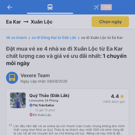
arrow_back
-30k
Ea Kar
Xuân Lộc
Chọn ngày
Vé xe khách
xe đi Đồng Nai từ Đắk Lắk
xe đi Xuân Lộc từ Ea Kar
Đặt mua vé xe 4 nhà xe đi Xuân Lộc từ Ea Kar
chất lượng cao và giá vé ưu đãi nhất
: 1 chuyến
mỗi ngày
Vexere Team
Ngày cập nhật: 08/08/2026
Quý Thảo (Đắk Lắk)
4.4
Limousine 24 Phòng
(1805 đánh giá)
Thị Trấn EaKar
12 giờ 15 phút
BX Xuân Lộc
Lần đầu tiên đặt vé xe online lại còn thanh toán trước nhưng không làm mình
thất vọng nha! Nhà xe Quý Thảo là xe khách duy nhất (Đối với mình từng đi)
là các tài xế nói chuyện lịch sự chứ không nói tục. Riêng cái này thôi là đã