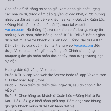
100%.
Cho nên để dễ dàng so sánh giá, xem đánh giá chất lượng
các nhà xe đi, được đảm bảo quyền lợi cao nhất, được hưởng
nhiều ưu đãi giảm giá vé xe khách Ea Kar - Đắk Lắk Xuân Lộc
- Đồng Nai, hành khách có thể đặt mua tại website
Vexere.com
- Hệ thống đặt vé xe khách chất lượng, và uy tín
nhất tại Việt Nam, đảm bảo giữ chỗ 100%. Đối với bất cứ giao
dịch đặt mua vé xe khách đi Xuân Lộc - Đồng Nai từ Ea Kar -
Đắk Lắk nào của quý khách tại trang web
Vexere.com
đều
được Vexere cam kết giải quyết sự cố. Chính sách tặng
coupon giảm giá hoặc hoàn tiền sẽ tùy theo từng trường hợp
sự việc.
Hướng dẫn đặt vé tại Vexere.com:
Bước 1: Truy cập vào website Vexere hoặc tải app Vexere trên
CH Play hoặc App Store.
Bước 2: Chọn điểm đi, điểm đến, ngày đi, sau đó chọn “TÌM
VÉ XE”.
Bước 3: Chọn hãng xe khách đi Xuân Lộc - Đồng Nai từ Ea
Kar - Đắk Lắk, giờ khởi hành phù hợp. Bấm chọn vào khung
giờ quý khách muốn đi để tiến hành đặt vé.