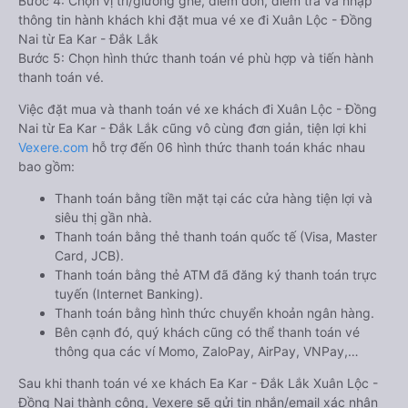
Bước 4: Chọn vị trí/giường ghế, điểm đón, điểm trả và nhập
thông tin hành khách khi đặt mua vé xe đi Xuân Lộc - Đồng
Nai từ Ea Kar - Đắk Lắk
Bước 5: Chọn hình thức thanh toán vé phù hợp và tiến hành
thanh toán vé.
Việc đặt mua và thanh toán vé xe khách đi Xuân Lộc - Đồng
Nai từ Ea Kar - Đắk Lắk cũng vô cùng đơn giản, tiện lợi khi
Vexere.com
hỗ trợ đến 06 hình thức thanh toán khác nhau
bao gồm:
Thanh toán bằng tiền mặt tại các cửa hàng tiện lợi và
siêu thị gần nhà.
Thanh toán bằng thẻ thanh toán quốc tế (Visa, Master
Card, JCB).
Thanh toán bằng thẻ ATM đã đăng ký thanh toán trực
tuyến (Internet Banking).
Thanh toán bằng hình thức chuyển khoản ngân hàng.
Bên cạnh đó, quý khách cũng có thể thanh toán vé
thông qua các ví Momo, ZaloPay, AirPay, VNPay,…
Sau khi thanh toán vé xe khách Ea Kar - Đắk Lắk Xuân Lộc -
Đồng Nai thành công, Vexere sẽ gửi tin nhắn/email xác nhận