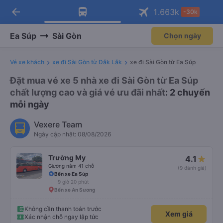
arrow_back
Tải app Vexere ngay!
Tải app Vexere
1.663
k
-30k
Mở app
Mở app
Nhận ưu đãi thành viên độc
-30k/ghế khi đặt vé máy bay qua
quyền
app
Ea Súp
Sài Gòn
Chọn ngày
Vé xe khách
xe đi Sài Gòn từ Đắk Lắk
xe đi Sài Gòn từ Ea Súp
Đặt mua vé xe 5 nhà xe đi Sài Gòn từ Ea Súp
chất lượng cao và giá vé ưu đãi nhất
: 2 chuyến
mỗi ngày
Vexere Team
Ngày cập nhật: 08/08/2026
Trường My
4.1
Giường nằm 41 chỗ
(9 đánh giá)
Bến xe Ea Súp
9 giờ 20 phút
Bến xe An Sương
Không cần thanh toán trước
Xem giá
Xác nhận chỗ ngay lập tức