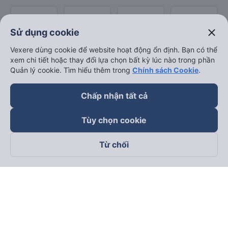
close
Sử dụng cookie
Vexere dùng cookie để website hoạt động ổn định. Bạn có thể
xem chi tiết hoặc thay đổi lựa chọn bất kỳ lúc nào trong phần
Quản lý cookie. Tìm hiểu thêm trong
Chính sách Cookie
.
Chấp nhận tất cả
Tùy chọn cookie
Từ chối
Theo dõi chúng tôi trên
Facebook
Tiktok
Youtube
Công ty TNHH Thương Mại Dịch Vụ Vexere
Địa chỉ đăng ký kinh doanh: 8C Chữ Đồng Tử, Phường Tân