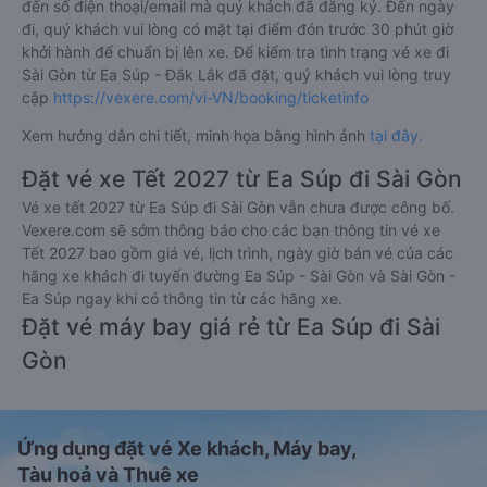
đến số điện thoại/email mà quý khách đã đăng ký. Đến ngày
đi, quý khách vui lòng có mặt tại điểm đón trước 30 phút giờ
khởi hành để chuẩn bị lên xe. Để kiểm tra tình trạng vé xe đi
Sài Gòn từ Ea Súp - Đắk Lắk đã đặt, quý khách vui lòng truy
cập
https://vexere.com/vi-VN/booking/ticketinfo
Xem hướng dẫn chi tiết, minh họa bằng hình ảnh
tại đây.
Đặt vé xe Tết 2027 từ Ea Súp đi Sài Gòn
Vé xe tết 2027 từ Ea Súp đi Sài Gòn vẫn chưa được công bố.
Vexere.com sẽ sớm thông báo cho các bạn thông tin vé xe
Tết 2027 bao gồm giá vé, lịch trình, ngày giờ bán vé của các
hãng xe khách đi tuyến đường Ea Súp - Sài Gòn và Sài Gòn -
Ea Súp ngay khi có thông tin từ các hãng xe.
Đặt vé máy bay giá rẻ từ Ea Súp đi Sài
Gòn
Ứng dụng đặt vé Xe khách, Máy bay,
Tàu hoả và Thuê xe