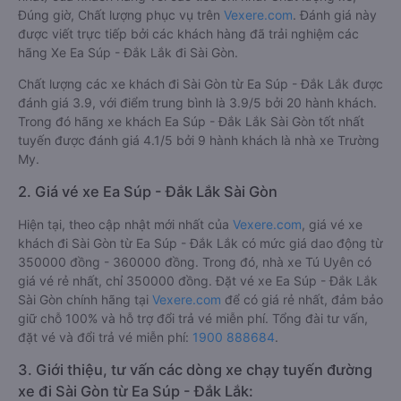
Đúng giờ, Chất lượng phục vụ trên
Vexere.com
. Đánh giá này
được viết trực tiếp bởi các khách hàng đã trải nghiệm các
hãng Xe Ea Súp - Đắk Lắk đi Sài Gòn.
Chất lượng các xe khách đi Sài Gòn từ Ea Súp - Đắk Lắk được
đánh giá 3.9, với điểm trung bình là 3.9/5 bởi 20 hành khách.
Trong đó hãng xe khách Ea Súp - Đắk Lắk Sài Gòn tốt nhất
tuyến được đánh giá 4.1/5 bởi 9 hành khách là nhà xe Trường
My.
2. Giá vé xe Ea Súp - Đắk Lắk Sài Gòn
Hiện tại, theo cập nhật mới nhất của
Vexere.com
, giá vé xe
khách đi Sài Gòn từ Ea Súp - Đắk Lắk có mức giá dao động từ
350000 đồng - 360000 đồng. Trong đó, nhà xe Tú Uyên có
giá vé rẻ nhất, chỉ 350000 đồng. Đặt vé xe Ea Súp - Đắk Lắk
Sài Gòn chính hãng tại
Vexere.com
để có giá rẻ nhất, đảm bảo
giữ chỗ 100% và hỗ trợ đổi trả vé miễn phí. Tổng đài tư vấn,
đặt vé và đổi trả vé miễn phí:
1900 888684
.
3. Giới thiệu, tư vấn các dòng xe chạy tuyến đường
xe đi Sài Gòn từ Ea Súp - Đắk Lắk: