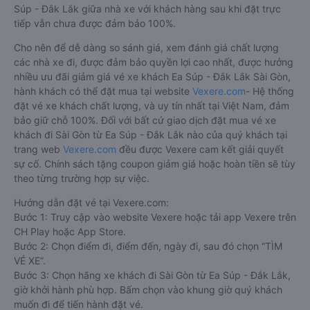
Súp - Đắk Lắk giữa nhà xe với khách hàng sau khi đặt trực
tiếp vẫn chưa được đảm bảo 100%.
Cho nên để dễ dàng so sánh giá, xem đánh giá chất lượng
các nhà xe đi, được đảm bảo quyền lợi cao nhất, được hưởng
nhiều ưu đãi giảm giá vé xe khách Ea Súp - Đắk Lắk Sài Gòn,
hành khách có thể đặt mua tại website
Vexere.com
- Hệ thống
đặt vé xe khách chất lượng, và uy tín nhất tại Việt Nam, đảm
bảo giữ chỗ 100%. Đối với bất cứ giao dịch đặt mua vé xe
khách đi Sài Gòn từ Ea Súp - Đắk Lắk nào của quý khách tại
trang web
Vexere.com
đều được Vexere cam kết giải quyết
sự cố. Chính sách tặng coupon giảm giá hoặc hoàn tiền sẽ tùy
theo từng trường hợp sự việc.
Hướng dẫn đặt vé tại Vexere.com:
Bước 1: Truy cập vào website Vexere hoặc tải app Vexere trên
CH Play hoặc App Store.
Bước 2: Chọn điểm đi, điểm đến, ngày đi, sau đó chọn “TÌM
VÉ XE”.
Bước 3: Chọn hãng xe khách đi Sài Gòn từ Ea Súp - Đắk Lắk,
giờ khởi hành phù hợp. Bấm chọn vào khung giờ quý khách
muốn đi để tiến hành đặt vé.