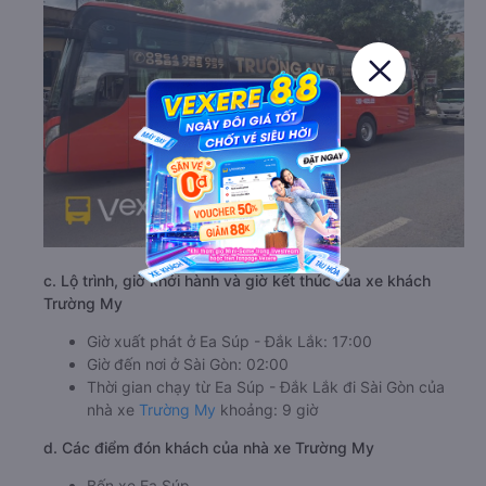
c. Lộ trình, giờ khởi hành và giờ kết thúc của xe khách
Trường My
Giờ xuất phát ở Ea Súp - Đắk Lắk: 17:00
Giờ đến nơi ở Sài Gòn: 02:00
Thời gian chạy từ Ea Súp - Đắk Lắk đi Sài Gòn của
nhà xe
Trường My
khoảng: 9 giờ
d. Các điểm đón khách của nhà xe Trường My
Bến xe Ea Súp