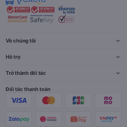
keyboard_arrow_down
Về chúng tôi
keyboard_arrow_down
Hỗ trợ
keyboard_arrow_down
Trở thành đối tác
Đối tác thanh toán