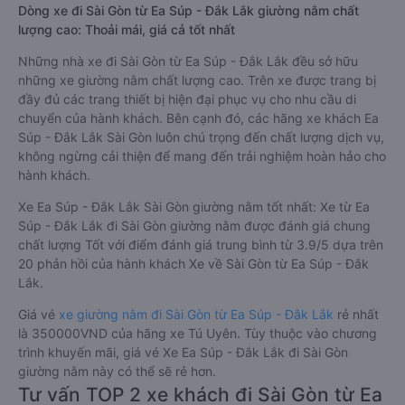
Dòng xe đi Sài Gòn từ Ea Súp - Đắk Lắk giường nằm chất
lượng cao: Thoải mái, giá cả tốt nhất
Những nhà xe đi Sài Gòn từ Ea Súp - Đắk Lắk đều sở hữu
những xe giường nằm chất lượng cao. Trên xe được trang bị
đầy đủ các trang thiết bị hiện đại phục vụ cho nhu cầu di
chuyển của hành khách. Bên cạnh đó, các hãng xe khách Ea
Súp - Đắk Lắk Sài Gòn luôn chú trọng đến chất lượng dịch vụ,
không ngừng cải thiện để mang đến trải nghiệm hoàn hảo cho
hành khách.
Xe Ea Súp - Đắk Lắk Sài Gòn giường nằm tốt nhất: Xe từ Ea
Súp - Đắk Lắk đi Sài Gòn giường nằm được đánh giá chung
chất lượng Tốt với điểm đánh giá trung bình từ 3.9/5 dựa trên
20 phản hồi của hành khách Xe về Sài Gòn từ Ea Súp - Đắk
Lắk.
Giá vé
xe giường nằm đi Sài Gòn từ Ea Súp - Đắk Lắk
rẻ nhất
là 350000VND của hãng xe Tú Uyên. Tùy thuộc vào chương
trình khuyến mãi, giá vé Xe Ea Súp - Đắk Lắk đi Sài Gòn
giường nằm này có thể sẽ rẻ hơn.
Tư vấn TOP 2 xe khách đi Sài Gòn từ Ea