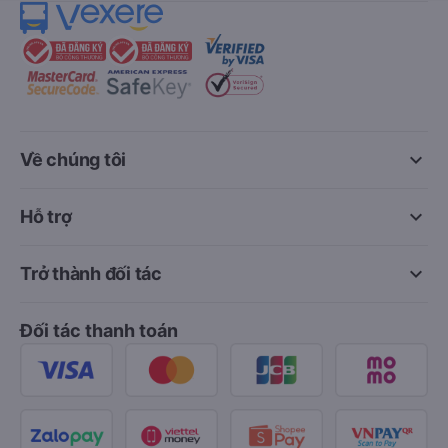
keyboard_arrow_down
Về chúng tôi
keyboard_arrow_down
Hỗ trợ
keyboard_arrow_down
Trở thành đối tác
Đối tác thanh toán