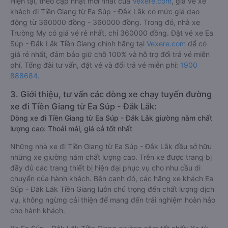
Hiện tại, theo cập nhật mới nhất của
Vexere.com
, giá vé xe
khách đi Tiền Giang từ Ea Súp - Đắk Lắk có mức giá dao
động từ 360000 đồng - 360000 đồng. Trong đó, nhà xe
Trường My có giá vé rẻ nhất, chỉ 360000 đồng. Đặt vé xe Ea
Súp - Đắk Lắk Tiền Giang chính hãng tại
Vexere.com
để có
giá rẻ nhất, đảm bảo giữ chỗ 100% và hỗ trợ đổi trả vé miễn
phí. Tổng đài tư vấn, đặt vé và đổi trả vé miễn phí:
1900
888684
.
3. Giới thiệu, tư vấn các dòng xe chạy tuyến đường
xe đi Tiền Giang từ Ea Súp - Đắk Lắk:
Dòng xe đi Tiền Giang từ Ea Súp - Đắk Lắk giường nằm chất
lượng cao: Thoải mái, giá cả tốt nhất
Những nhà xe đi Tiền Giang từ Ea Súp - Đắk Lắk đều sở hữu
những xe giường nằm chất lượng cao. Trên xe được trang bị
đầy đủ các trang thiết bị hiện đại phục vụ cho nhu cầu di
chuyển của hành khách. Bên cạnh đó, các hãng xe khách Ea
Súp - Đắk Lắk Tiền Giang luôn chú trọng đến chất lượng dịch
vụ, không ngừng cải thiện để mang đến trải nghiệm hoàn hảo
cho hành khách.