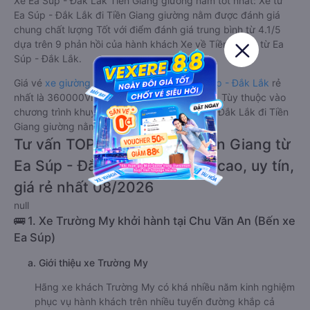
Xe Ea Súp - Đắk Lắk Tiền Giang giường nằm tốt nhất: Xe từ
Ea Súp - Đắk Lắk đi Tiền Giang giường nằm được đánh giá
chung chất lượng Tốt với điểm đánh giá trung bình từ 4.1/5
dựa trên 9 phản hồi của hành khách Xe về Tiền Giang từ Ea
Súp - Đắk Lắk.
Giá vé
xe giường nằm đi Tiền Giang từ Ea Súp - Đắk Lắk
rẻ
nhất là 360000VND của hãng xe Trường My. Tùy thuộc vào
chương trình khuyến mãi, giá vé Xe Ea Súp - Đắk Lắk đi Tiền
Giang giường nằm này có thể sẽ rẻ hơn.
Tư vấn TOP 1 xe khách đi Tiền Giang từ
Ea Súp - Đắk Lắk chất lượng cao, uy tín,
giá rẻ nhất 08/2026
null
🚌 1. Xe Trường My khởi hành tại Chu Văn An (Bến xe
Ea Súp)
a. Giới thiệu xe Trường My
Hãng xe khách Trường My có khá nhiều năm kinh nghiệm
phục vụ hành khách trên nhiều tuyến đường khắp cả