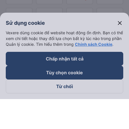
close
Sử dụng cookie
Vexere dùng cookie để website hoạt động ổn định. Bạn có thể
xem chi tiết hoặc thay đổi lựa chọn bất kỳ lúc nào trong phần
Quản lý cookie. Tìm hiểu thêm trong
Chính sách Cookie
.
Chấp nhận tất cả
Tùy chọn cookie
Từ chối
Theo dõi chúng tôi trên
Facebook
Tiktok
Youtube
Công ty TNHH Thương Mại Dịch Vụ Vexere