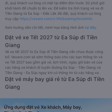
đi, quý khách vui lòng có mặt tại điểm đón trước 30 phút giờ
khởi hành để chuẩn bị lên xe. Để kiểm tra tình trạng vé xe đi
Tiền Giang từ Ea Súp - Đắk Lắk đã đặt, quý khách vui lòng
truy cập
https://vexere.com/vi-VN/booking/ticketinfo
Xem hướng dẫn chi tiết, minh họa bằng hình ảnh
tại đây.
Đặt vé xe Tết 2027 từ Ea Súp đi Tiền
Giang
Vé xe tết 2027 từ Ea Súp đi Tiền Giang vẫn chưa được công
bố. Vexere.com sẽ sớm thông báo cho các bạn thông tin vé
xe Tết 2027 bao gồm giá vé, lịch trình, ngày giờ bán vé của
các hãng xe khách đi tuyến đường Ea Súp - Tiền Giang và
Tiền Giang - Ea Súp ngay khi có thông tin từ các hãng xe.
Đặt vé máy bay giá rẻ từ Ea Súp đi Tiền
Giang
Ứng dụng đặt vé Xe khách, Máy bay,