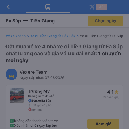
arrow_back
Tải app Vexere ngay!
Tải app Vexere
-30k
Mở app
Mở app
Nhận ưu đãi thành viên độc
-30k/ghế khi đặt vé máy bay qua
quyền
app
Ea Súp
Tiền Giang
Chọn ngày
Vé xe khách
xe đi Tiền Giang từ Đắk Lắk
xe đi Tiền Giang từ Ea Súp
Đặt mua vé xe 4 nhà xe đi Tiền Giang từ Ea Súp
chất lượng cao và giá vé ưu đãi nhất
: 1 chuyến
mỗi ngày
Vexere Team
Ngày cập nhật: 07/08/2026
Trường My
4.1
Giường nằm 41 chỗ
(9 đánh giá)
Bến xe Ea Súp
11 giờ 40 phút
Mỹ Tho
Không cần thanh toán trước
Xem giá
Xác nhận chỗ ngay lập tức