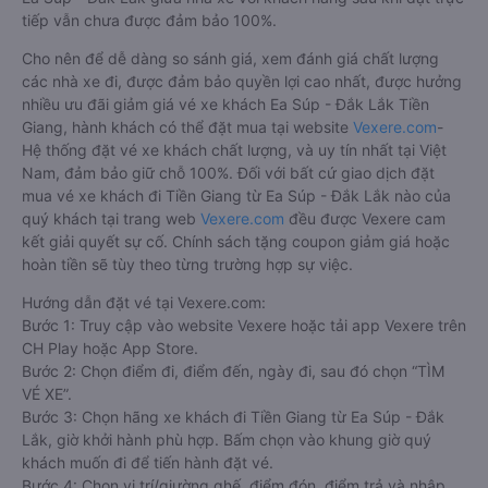
tiếp vẫn chưa được đảm bảo 100%.
Cho nên để dễ dàng so sánh giá, xem đánh giá chất lượng
các nhà xe đi, được đảm bảo quyền lợi cao nhất, được hưởng
nhiều ưu đãi giảm giá vé xe khách Ea Súp - Đắk Lắk Tiền
Giang, hành khách có thể đặt mua tại website
Vexere.com
-
Hệ thống đặt vé xe khách chất lượng, và uy tín nhất tại Việt
Nam, đảm bảo giữ chỗ 100%. Đối với bất cứ giao dịch đặt
mua vé xe khách đi Tiền Giang từ Ea Súp - Đắk Lắk nào của
quý khách tại trang web
Vexere.com
đều được Vexere cam
kết giải quyết sự cố. Chính sách tặng coupon giảm giá hoặc
hoàn tiền sẽ tùy theo từng trường hợp sự việc.
Hướng dẫn đặt vé tại Vexere.com:
Bước 1: Truy cập vào website Vexere hoặc tải app Vexere trên
CH Play hoặc App Store.
Bước 2: Chọn điểm đi, điểm đến, ngày đi, sau đó chọn “TÌM
VÉ XE”.
Bước 3: Chọn hãng xe khách đi Tiền Giang từ Ea Súp - Đắk
Lắk, giờ khởi hành phù hợp. Bấm chọn vào khung giờ quý
khách muốn đi để tiến hành đặt vé.
Bước 4: Chọn vị trí/giường ghế, điểm đón, điểm trả và nhập