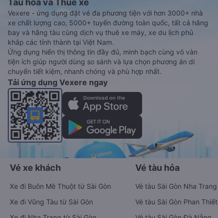
Tàu hoả và Thuê xe
Vexere - ứng dụng đặt vé đa phương tiện với hơn 3000+ nhà
xe chất lượng cao, 5000+ tuyến đường toàn quốc, tất cả hãng
bay và hãng tàu cùng dịch vụ thuê xe máy, xe du lịch phủ
khắp các tỉnh thành tại Việt Nam.
Ứng dụng hiển thị thông tin đầy đủ, minh bạch cùng vô vàn
tiện ích giúp người dùng so sánh và lựa chọn phương án di
chuyển tiết kiệm, nhanh chóng và phù hợp nhất.
Tải ứng dụng Vexere ngay
Vé xe khách
Vé tàu hỏa
Xe đi Buôn Mê Thuột từ Sài Gòn
Vé tàu Sài Gòn Nha Trang
Xe đi Vũng Tàu từ Sài Gòn
Vé tàu Sài Gòn Phan Thiết
Xe đi Nha Trang từ Sài Gòn
Vé tàu Sài Gòn Đà Nẵng