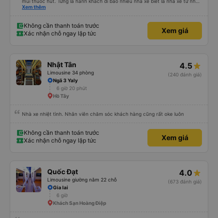
mùi thuốc hút. Từng là hành khách đi bao nhiêu nhà xe biết là nhà xe tư nhân
, nhưng hãy theo cách vận hành của Phương Trang Busline, từ tổng đài cho
Xem thêm
tới nội quy... Vé có mắc 1 chúc cũng chấp nhận đc..
Không cần thanh toán trước
Xem giá
Xác nhận chỗ ngay lập tức
Nhật Tân
4.5
Limousine 34 phòng
(240 đánh giá)
Ngã 3 Yaly
6 giờ 20 phút
Hồ Tây
Nhà xe nhiệt tình. Nhân viên chăm sóc khách hàng cũng rất oke luôn
Không cần thanh toán trước
Xem giá
Xác nhận chỗ ngay lập tức
Quốc Đạt
4.0
Limousine giường nằm 22 chỗ
(673 đánh giá)
Gia lai
6 giờ
Khách Sạn Hoàng Điệp