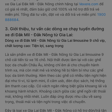
xe Gia Lai Đăk Mil - Đắk Nông chính hãng tại
Vexere.com
để
có giá rẻ nhất, đảm bảo giữ chỗ 100% và hỗ trợ đổi trả vé
miễn phí. Tổng đài tư vấn, đặt vé và đổi trả vé miễn phí:
1900
888684
.
3. Giới thiệu, tư vấn các dòng xe chạy tuyến đường
xe đi Đăk Mil - Đắk Nông từ Gia Lai:
Dòng xe đi Đăk Mil - Đắk Nông từ Gia Lai limousine 9 chỗ vip,
chất lượng cao: Tiện lợi, sang trọng
Là sản phẩm xe đi Đăk Mil - Đắk Nông từ Gia Lai limousine 9
chỗ cải tiến từ xe 16 chỗ. Nội thất được làm lại với các ghế
bọc da chuẩn Châu Âu, không chỉ êm ái cho chuyến hành
trình xa, mà còn mát mẻ và không hề bị hầm bí như các ghế
bọc da bình thường. Kèm theo các ghế có nhiều tiện nghi hiện
đại như ti-vi, tủ lạnh mini, ổ cắm usb, đèn đọc sách, hệ thống
âm thanh cao cấp. Có vách ngăn riêng biệt giữa khoang lái và
khoang hành khách. Khoảng cách giữa các ghế ngồi rất thoải
mái, không nhồi nhét. Luôn đáp ứng được nhu cầu về sang
trọng, thoải mái và tiện nghi trong việc di chuyển.
Đây là loại xe Gia Lai Đăk Mil - Đắk Nông có hỗ trợ đón/trả tận