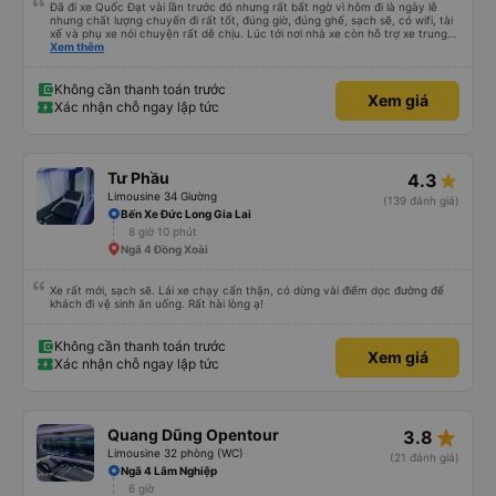
Đã đi xe Quốc Đạt vài lần trước đó nhưng rất bất ngờ vì hôm đi là ngày lễ
nhưng chất lượng chuyến đi rất tốt, đúng giờ, đúng ghế, sạch sẽ, có wifi, tài
xế và phụ xe nói chuyện rất dễ chịu. Lúc tới nơi nhà xe còn hỗ trợ xe trung
chuyển tới tận nhà. 10đ cho nhà xe, hy vọng nhà xe duy trì được chất lượng
Xem thêm
này. Cảm ơn
Không cần thanh toán trước
Xem giá
Xác nhận chỗ ngay lập tức
Tư Phầu
4.3
Limousine 34 Giường
(139 đánh giá)
Bến Xe Đức Long Gia Lai
8 giờ 10 phút
Ngã 4 Đồng Xoài
Xe rất mới, sạch sẽ. Lái xe chạy cẩn thận, có dừng vài điểm dọc đường để
khách đi vệ sinh ăn uống. Rất hài lòng ạ!
Không cần thanh toán trước
Xem giá
Xác nhận chỗ ngay lập tức
star_rate
Quang Dũng Opentour
3.8
Limousine 32 phòng (WC)
(21 đánh giá)
Ngã 4 Lâm Nghiệp
6 giờ