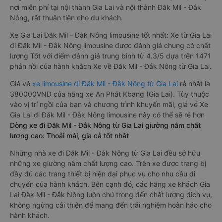
nơi miễn phí tại nội thành Gia Lai và nội thành Đăk Mil - Đắk
Nông, rất thuận tiện cho du khách.
Xe Gia Lai Đăk Mil - Đắk Nông limousine tốt nhất: Xe từ Gia Lai
đi Đăk Mil - Đắk Nông limousine được đánh giá chung có chất
lượng Tốt với điểm đánh giá trung bình từ 4.3/5 dựa trên 1471
phản hồi của hành khách Xe về Đăk Mil - Đắk Nông từ Gia Lai.
Giá vé
xe limousine đi Đăk Mil - Đắk Nông từ Gia Lai
rẻ nhất là
380000VND của hãng xe An Phát Kbang (Gia Lai). Tùy thuộc
vào vị trí ngồi của bạn và chương trình khuyến mãi, giá vé Xe
Gia Lai đi Đăk Mil - Đắk Nông limousine này có thể sẽ rẻ hơn
Dòng xe đi Đăk Mil - Đắk Nông từ Gia Lai giường nằm chất
lượng cao: Thoải mái, giá cả tốt nhất
Những nhà xe đi Đăk Mil - Đắk Nông từ Gia Lai đều sở hữu
những xe giường nằm chất lượng cao. Trên xe được trang bị
đầy đủ các trang thiết bị hiện đại phục vụ cho nhu cầu di
chuyển của hành khách. Bên cạnh đó, các hãng xe khách Gia
Lai Đăk Mil - Đắk Nông luôn chú trọng đến chất lượng dịch vụ,
không ngừng cải thiện để mang đến trải nghiệm hoàn hảo cho
hành khách.