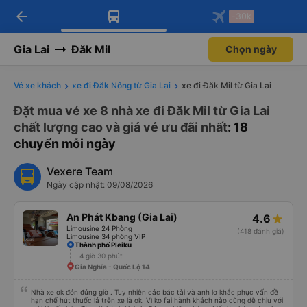
arrow_back
Tải app Vexere ngay!
Tải app Vexere
-30k
Mở app
Mở app
Nhận ưu đãi thành viên độc
-30k/ghế khi đặt vé máy bay qua
quyền
app
Gia Lai
Đăk Mil
Chọn ngày
Vé xe khách
xe đi Đăk Nông từ Gia Lai
xe đi Đăk Mil từ Gia Lai
Đặt mua vé xe 8 nhà xe đi Đăk Mil từ Gia Lai
chất lượng cao và giá vé ưu đãi nhất
: 18
chuyến mỗi ngày
Vexere Team
Ngày cập nhật: 09/08/2026
An Phát Kbang (Gia Lai)
4.6
Limousine 24 Phòng
(418 đánh giá)
Limousine 34 phòng VIP
Thành phố Pleiku
4 giờ 30 phút
Gia Nghĩa - Quốc Lộ 14
Nhà xe ok đón đúng giờ . Tuy nhiên các bác tài và anh lơ khắc phục vấn đề
hạn chế hút thuốc lá trên xe là ok. Vì ko fai hành khách nào cũng dễ chịu với