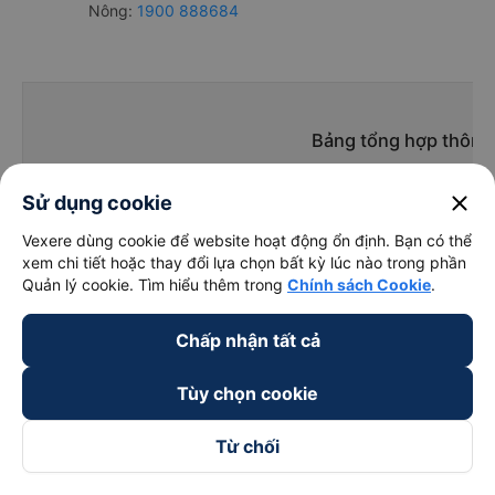
Nông:
1900 888684
Bảng tổng hợp thông t
close
Sử dụng cookie
Vexere dùng cookie để website hoạt động ổn định. Bạn có thể
xem chi tiết hoặc thay đổi lựa chọn bất kỳ lúc nào trong phần
Quản lý cookie. Tìm hiểu thêm trong
Chính sách Cookie
.
Giờ
Nhà xe
Điểm đi
chạy
Chấp nhận tất cả
Tùy chọn cookie
An Phát Kbang
Từ chối
15:30 - 20:00
Dọc QL19
(Gia Lai)