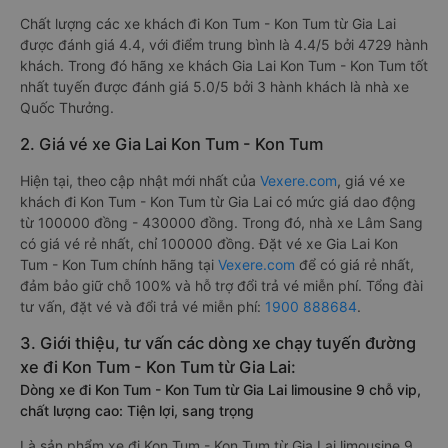
Chất lượng các xe khách đi Kon Tum - Kon Tum từ Gia Lai
được đánh giá 4.4, với điểm trung bình là 4.4/5 bởi 4729 hành
khách. Trong đó hãng xe khách Gia Lai Kon Tum - Kon Tum tốt
nhất tuyến được đánh giá 5.0/5 bởi 3 hành khách là nhà xe
Quốc Thưởng.
2. Giá vé xe Gia Lai Kon Tum - Kon Tum
Hiện tại, theo cập nhật mới nhất của
Vexere.com
, giá vé xe
khách đi Kon Tum - Kon Tum từ Gia Lai có mức giá dao động
từ 100000 đồng - 430000 đồng. Trong đó, nhà xe Lâm Sang
có giá vé rẻ nhất, chỉ 100000 đồng. Đặt vé xe Gia Lai Kon
Tum - Kon Tum chính hãng tại
Vexere.com
để có giá rẻ nhất,
đảm bảo giữ chỗ 100% và hỗ trợ đổi trả vé miễn phí. Tổng đài
tư vấn, đặt vé và đổi trả vé miễn phí:
1900 888684
.
3. Giới thiệu, tư vấn các dòng xe chạy tuyến đường
xe đi Kon Tum - Kon Tum từ Gia Lai:
Dòng xe đi Kon Tum - Kon Tum từ Gia Lai limousine 9 chỗ vip,
chất lượng cao: Tiện lợi, sang trọng
Là sản phẩm xe đi Kon Tum - Kon Tum từ Gia Lai limousine 9