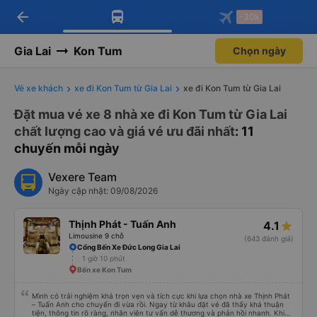
arrow_back
Tải app Vexere ngay!
Tải app Vexere
-30k
Mở app
Mở app
Nhận ưu đãi thành viên độc
-30k/ghế khi đặt vé máy bay qua
quyền
app
Gia Lai
Kon Tum
Chọn ngày
Vé xe khách
xe đi Kon Tum từ Gia Lai
xe đi Kon Tum từ Gia Lai
Đặt mua vé xe 8 nhà xe đi Kon Tum từ Gia Lai
chất lượng cao và giá vé ưu đãi nhất
: 11
chuyến mỗi ngày
Vexere Team
Ngày cập nhật: 09/08/2026
Thịnh Phát - Tuấn Anh
4.1
Limousine 9 chỗ
(643 đánh giá)
Cổng Bến Xe Đức Long Gia Lai
1 giờ 10 phút
Bến xe Kon Tum
Mình có trải nghiệm khá trọn vẹn và tích cực khi lựa chọn nhà xe Thịnh Phát
– Tuấn Anh cho chuyến đi vừa rồi. Ngay từ khâu đặt vé đã thấy khá thuận
tiện, thông tin rõ ràng, nhân viên tư vấn dễ thương và phản hồi nhanh. Khi