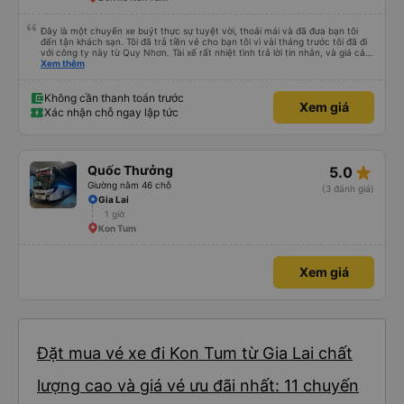
Đây là một chuyến xe buýt thực sự tuyệt vời, thoải mái và đã đưa bạn tôi
đến tận khách sạn. Tôi đã trả tiền vé cho bạn tôi vì vài tháng trước tôi đã đi
với công ty này từ Quy Nhơn. Tài xế rất nhiệt tình trả lời tin nhắn, và giá cả
rất hợp lý, rẻ hơn so với các lựa chọn khác cho dịch vụ 5 sao. Rất đáng để
Xem thêm
trải nghiệm.
Không cần thanh toán trước
Xem giá
Xác nhận chỗ ngay lập tức
star_rate
Quốc Thưởng
5.0
Giường nằm 46 chỗ
(3 đánh giá)
Gia Lai
1 giờ
Kon Tum
Xem giá
Đặt mua vé xe đi Kon Tum từ Gia Lai chất
lượng cao và giá vé ưu đãi nhất: 11 chuyến