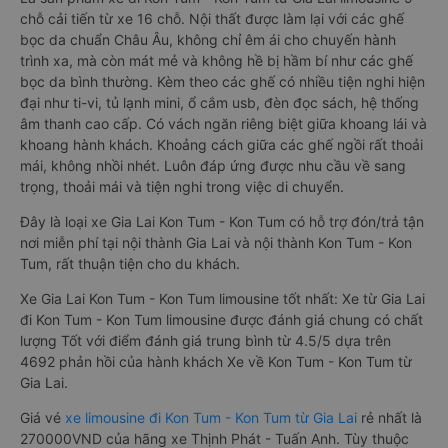
chỗ cải tiến từ xe 16 chỗ. Nội thất được làm lại với các ghế
bọc da chuẩn Châu Âu, không chỉ êm ái cho chuyến hành
trình xa, mà còn mát mẻ và không hề bị hầm bí như các ghế
bọc da bình thường. Kèm theo các ghế có nhiều tiện nghi hiện
đại như ti-vi, tủ lạnh mini, ổ cắm usb, đèn đọc sách, hệ thống
âm thanh cao cấp. Có vách ngăn riêng biệt giữa khoang lái và
khoang hành khách. Khoảng cách giữa các ghế ngồi rất thoải
mái, không nhồi nhét. Luôn đáp ứng được nhu cầu về sang
trọng, thoải mái và tiện nghi trong việc di chuyển.
Đây là loại xe Gia Lai Kon Tum - Kon Tum có hỗ trợ đón/trả tận
nơi miễn phí tại nội thành Gia Lai và nội thành Kon Tum - Kon
Tum, rất thuận tiện cho du khách.
Xe Gia Lai Kon Tum - Kon Tum limousine tốt nhất: Xe từ Gia Lai
đi Kon Tum - Kon Tum limousine được đánh giá chung có chất
lượng Tốt với điểm đánh giá trung bình từ 4.5/5 dựa trên
4692 phản hồi của hành khách Xe về Kon Tum - Kon Tum từ
Gia Lai.
Giá vé
xe limousine đi Kon Tum - Kon Tum từ Gia Lai
rẻ nhất là
270000VND của hãng xe Thịnh Phát - Tuấn Anh. Tùy thuộc