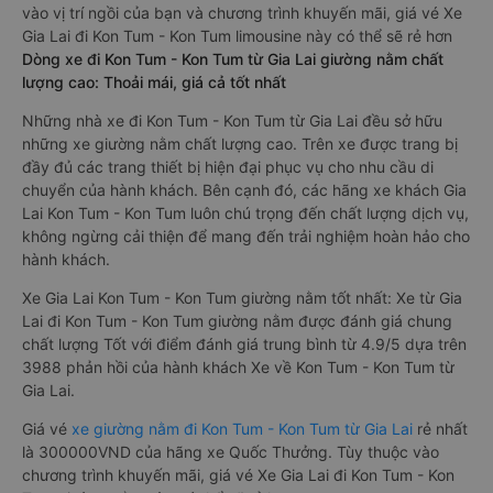
vào vị trí ngồi của bạn và chương trình khuyến mãi, giá vé Xe
Gia Lai đi Kon Tum - Kon Tum limousine này có thể sẽ rẻ hơn
Dòng xe đi Kon Tum - Kon Tum từ Gia Lai giường nằm chất
lượng cao: Thoải mái, giá cả tốt nhất
Những nhà xe đi Kon Tum - Kon Tum từ Gia Lai đều sở hữu
những xe giường nằm chất lượng cao. Trên xe được trang bị
đầy đủ các trang thiết bị hiện đại phục vụ cho nhu cầu di
chuyển của hành khách. Bên cạnh đó, các hãng xe khách Gia
Lai Kon Tum - Kon Tum luôn chú trọng đến chất lượng dịch vụ,
không ngừng cải thiện để mang đến trải nghiệm hoàn hảo cho
hành khách.
Xe Gia Lai Kon Tum - Kon Tum giường nằm tốt nhất: Xe từ Gia
Lai đi Kon Tum - Kon Tum giường nằm được đánh giá chung
chất lượng Tốt với điểm đánh giá trung bình từ 4.9/5 dựa trên
3988 phản hồi của hành khách Xe về Kon Tum - Kon Tum từ
Gia Lai.
Giá vé
xe giường nằm đi Kon Tum - Kon Tum từ Gia Lai
rẻ nhất
là 300000VND của hãng xe Quốc Thưởng. Tùy thuộc vào
chương trình khuyến mãi, giá vé Xe Gia Lai đi Kon Tum - Kon