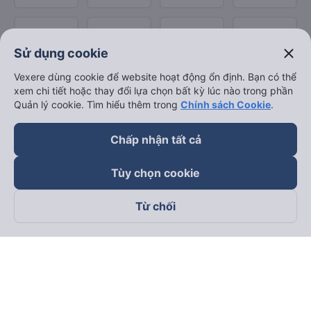
close
Sử dụng cookie
Vexere dùng cookie để website hoạt động ổn định. Bạn có thể
xem chi tiết hoặc thay đổi lựa chọn bất kỳ lúc nào trong phần
Quản lý cookie. Tìm hiểu thêm trong
Chính sách Cookie
.
Chấp nhận tất cả
Tùy chọn cookie
Từ chối
Theo dõi chúng tôi trên
Facebook
Tiktok
Youtube
Công ty TNHH Thương Mại Dịch Vụ Vexere