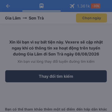
arrow_back
Tải app Vexere ngay!
Tải app Vexere
1.361
k
-30k
Mở app
Mở app
Nhận ưu đãi thành viên độc
-30k/ghế khi đặt vé máy bay qua
quyền
app
Gia Lâm
Sơn Trà
Chọn ngày
Xin lỗi bạn vì sự bất tiện này. Vexere sẽ cập nhật
ngay khi có thông tin xe hoạt động trên tuyến
đường Gia Lâm đi Sơn Trà ngày 08/08/2026
Xin bạn vui lòng thay đổi tuyến đường tìm kiếm
Thay đổi tìm kiếm
Bạn có thể tham khảo thêm một số điểm đến hấp dẫn khác