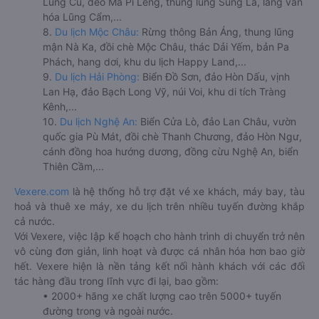
Lũng Cú, đèo Mã Pí Lèng, thung lũng Sủng Là, làng văn
hóa Lũng Cẩm,...
8.
Du lịch Mộc Châu:
Rừng thông Bản Áng, thung lũng
mận Nà Ka, đồi chè Mộc Châu, thác Dải Yếm, bản Pa
Phách, hang dơi, khu du lịch Happy Land,...
9.
Du lịch Hải Phòng:
Biển Đồ Sơn, đảo Hòn Dấu, vịnh
Lan Hạ, đảo Bạch Long Vỹ, núi Voi, khu di tích Tràng
Kênh,...
10.
Du lịch Nghệ An:
Biển Cửa Lò, đảo Lan Châu, vườn
quốc gia Pù Mát, đồi chè Thanh Chương, đảo Hòn Ngư,
cánh đồng hoa hướng dương, đồng cừu Nghệ An, biển
Thiên Cầm,...
Vexere.com
là hệ thống hỗ trợ đặt vé xe khách, máy bay, tàu
hoả và thuê xe máy, xe du lịch trên nhiều tuyến đường khắp
cả nước.
Với Vexere, việc lập kế hoạch cho hành trình di chuyển trở nên
vô cùng đơn giản, linh hoạt và được cá nhân hóa hơn bao giờ
hết. Vexere hiện là nền tảng kết nối hành khách với các đối
tác hàng đầu trong lĩnh vực đi lại, bao gồm:
• 2000+ hãng xe chất lượng cao trên 5000+ tuyến
đường trong và ngoài nước.