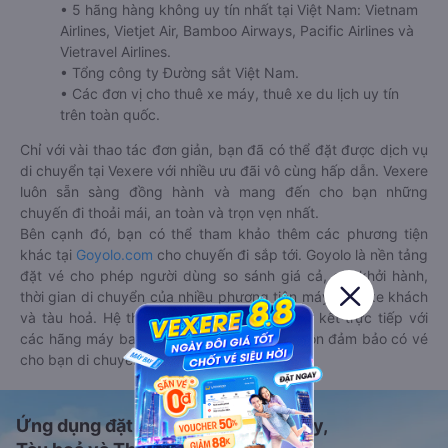
• 5 hãng hàng không uy tín nhất tại Việt Nam: Vietnam
Airlines, Vietjet Air, Bamboo Airways, Pacific Airlines và
Vietravel Airlines.
• Tổng công ty Đường sắt Việt Nam.
• Các đơn vị cho thuê xe máy, thuê xe du lịch uy tín
trên toàn quốc.
Chỉ với vài thao tác đơn giản, bạn đã có thể đặt được dịch vụ
di chuyển tại Vexere với nhiều ưu đãi vô cùng hấp dẫn. Vexere
luôn sẵn sàng đồng hành và mang đến cho bạn những
chuyến đi thoải mái, an toàn và trọn vẹn nhất.
Bên cạnh đó, bạn có thể tham khảo thêm các phương tiện
khác tại
Goyolo.com
cho chuyến đi sắp tới. Goyolo là nền tảng
đặt vé cho phép người dùng so sánh giá cả, giờ khởi hành,
thời gian di chuyển của nhiều phương tiện máy bay, xe khách
và tàu hoả. Hệ thống của Goyolo được liên kết trực tiếp với
các hãng máy bay, xe khách và tàu hoả, luôn đảm bảo có vé
cho bạn di chuyển.
Ứng dụng đặt vé Xe khách, Máy bay,