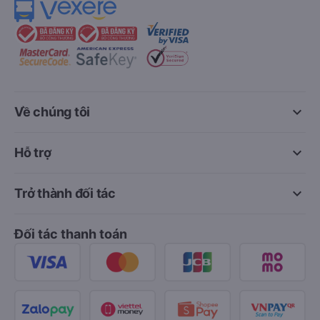
keyboard_arrow_down
Về chúng tôi
keyboard_arrow_down
Hỗ trợ
keyboard_arrow_down
Trở thành đối tác
Đối tác thanh toán