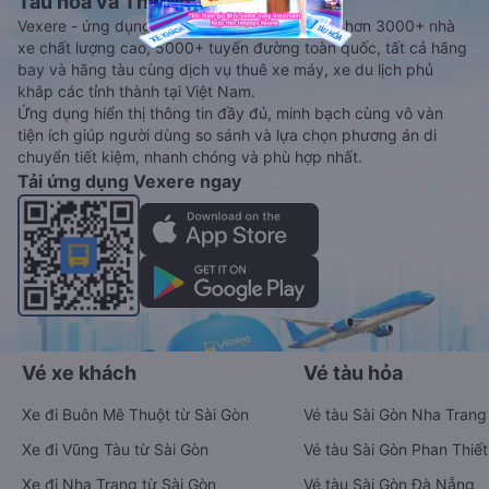
Tàu hoả và Thuê xe
Vexere - ứng dụng đặt vé đa phương tiện với hơn 3000+ nhà
xe chất lượng cao, 5000+ tuyến đường toàn quốc, tất cả hãng
bay và hãng tàu cùng dịch vụ thuê xe máy, xe du lịch phủ
khắp các tỉnh thành tại Việt Nam.
Ứng dụng hiển thị thông tin đầy đủ, minh bạch cùng vô vàn
tiện ích giúp người dùng so sánh và lựa chọn phương án di
chuyển tiết kiệm, nhanh chóng và phù hợp nhất.
Tải ứng dụng Vexere ngay
Vé xe khách
Vé tàu hỏa
Xe đi Buôn Mê Thuột từ Sài Gòn
Vé tàu Sài Gòn Nha Trang
Xe đi Vũng Tàu từ Sài Gòn
Vé tàu Sài Gòn Phan Thiết
Xe đi Nha Trang từ Sài Gòn
Vé tàu Sài Gòn Đà Nẵng