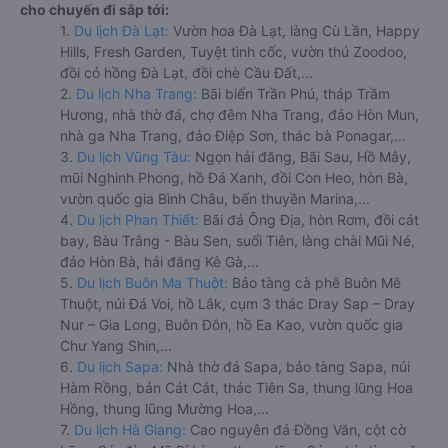
cho chuyến đi sắp tới:
1.
Du lịch Đà Lạt:
Vườn hoa Đà Lạt, làng Cù Lần, Happy
Hills, Fresh Garden, Tuyệt tình cốc, vườn thú Zoodoo,
đồi cỏ hồng Đà Lạt, đồi chè Cầu Đất,...
2.
Du lịch Nha Trang:
Bãi biển Trần Phú, tháp Trầm
Hương, nhà thờ đá, chợ đêm Nha Trang, đảo Hòn Mun,
nhà ga Nha Trang, đảo Điệp Sơn, thác bà Ponagar,...
3.
Du lịch Vũng Tàu:
Ngọn hải đăng, Bãi Sau, Hồ Mây,
mũi Nghinh Phong, hồ Đá Xanh, đồi Con Heo, hòn Bà,
vườn quốc gia Bình Châu, bến thuyền Marina,...
4.
Du lịch Phan Thiết:
Bãi đá Ông Địa, hòn Rơm, đồi cát
bay, Bàu Trắng - Bàu Sen, suối Tiên, làng chài Mũi Né,
đảo Hòn Bà, hải đăng Kê Gà,...
5.
Du lịch Buôn Ma Thuột:
Bảo tàng cà phê Buôn Mê
Thuột, núi Đá Voi, hồ Lắk, cụm 3 thác Dray Sap – Dray
Nur – Gia Long, Buôn Đôn, hồ Ea Kao, vườn quốc gia
Chư Yang Shin,...
6.
Du lịch Sapa:
Nhà thờ đá Sapa, bảo tàng Sapa, núi
Hàm Rồng, bản Cát Cát, thác Tiên Sa, thung lũng Hoa
Hồng, thung lũng Mường Hoa,...
7.
Du lịch Hà Giang:
Cao nguyên đá Đồng Văn, cột cờ