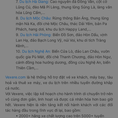
7.
Du lịch Hà Giang:
Cao nguyên đá Đồng Văn, cột cờ
Lũng Cú, đèo Mã Pí Lèng, thung lũng Sủng Là, làng văn
hóa Lũng Cẩm,...
8.
Du lịch Mộc Châu:
Rừng thông Bản Áng, thung lũng
mận Nà Ka, đồi chè Mộc Châu, thác Dải Yếm, bản Pa
Phách, hang dơi, khu du lịch Happy Land,...
9.
Du lịch Hải Phòng:
Biển Đồ Sơn, đảo Hòn Dấu, vịnh
Lan Hạ, đảo Bạch Long Vỹ, núi Voi, khu di tích Tràng
Kênh,...
10.
Du lịch Nghệ An:
Biển Cửa Lò, đảo Lan Châu, vườn
quốc gia Pù Mát, đồi chè Thanh Chương, đảo Hòn Ngư,
cánh đồng hoa hướng dương, đồng cừu Nghệ An, biển
Thiên Cầm,...
Vexere.com
là hệ thống hỗ trợ đặt vé xe khách, máy bay, tàu
hoả và thuê xe máy, xe du lịch trên nhiều tuyến đường khắp
cả nước.
Với Vexere, việc lập kế hoạch cho hành trình di chuyển trở nên
vô cùng đơn giản, linh hoạt và được cá nhân hóa hơn bao giờ
hết. Vexere hiện là nền tảng kết nối hành khách với các đối
tác hàng đầu trong lĩnh vực đi lại, bao gồm:
• 2000+ hãng xe chất lượng cao trên 5000+ tuyến