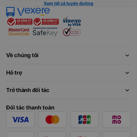
Xem tất cả tuyến đường
keyboard_arrow_down
Về chúng tôi
keyboard_arrow_down
Hỗ trợ
keyboard_arrow_down
Trở thành đối tác
Đối tác thanh toán