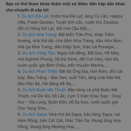
Bạn có thể tham khảo thêm một số điểm đến hấp dẫn khác
cho chuyến đi sắp tới:
1.
Du lịch Đà Lạt:
Vườn hoa Đà Lạt, làng Cù Lần, Happy
Hills, Fresh Garden, Tuyệt tình cốc, vườn thú Zoodoo,
đồi cỏ hồng Đà Lạt, đồi chè Cầu Đất,...
2.
Du lịch Nha Trang:
Bãi biển Trần Phú, tháp Trầm
Hương, nhà thờ đá, chợ đêm Nha Trang, đảo Hòn Mun,
nhà ga Nha Trang, đảo Điệp Sơn, thác bà Ponagar,...
3.
Du lịch Vũng Tàu:
Ngọn hải đăng, Bãi Sau, Hồ Mây,
mũi Nghinh Phong, hồ Đá Xanh, đồi Con Heo, hòn Bà,
vườn quốc gia Bình Châu, bến thuyền Marina,...
4.
Du lịch Phan Thiết:
Bãi đá Ông Địa, hòn Rơm, đồi cát
bay, Bàu Trắng - Bàu Sen, suối Tiên, làng chài Mũi Né,
đảo Hòn Bà, hải đăng Kê Gà,...
5.
Du lịch Buôn Ma Thuột:
Bảo tàng cà phê Buôn Mê
Thuột, núi Đá Voi, hồ Lắk, cụm 3 thác Dray Sap – Dray
Nur – Gia Long, Buôn Đôn, hồ Ea Kao, vườn quốc gia
Chư Yang Shin,...
6.
Du lịch Sapa:
Nhà thờ đá Sapa, bảo tàng Sapa, núi
Hàm Rồng, bản Cát Cát, thác Tiên Sa, thung lũng Hoa
Hồng, thung lũng Mường Hoa,...