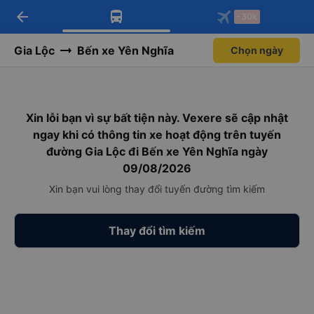
arrow_back
Tải app Vexere ngay!
Tải app Vexere
-30k
Mở app
Mở app
Nhận ưu đãi thành viên độc
-30k/ghế khi đặt vé máy bay qua
quyền
app
Gia Lộc
Bến xe Yên Nghĩa
Chọn ngày
Xin lỗi bạn vì sự bất tiện này. Vexere sẽ cập nhật
ngay khi có thông tin xe hoạt động trên tuyến
đường Gia Lộc đi Bến xe Yên Nghĩa ngày
09/08/2026
Xin bạn vui lòng thay đổi tuyến đường tìm kiếm
Thay đổi tìm kiếm