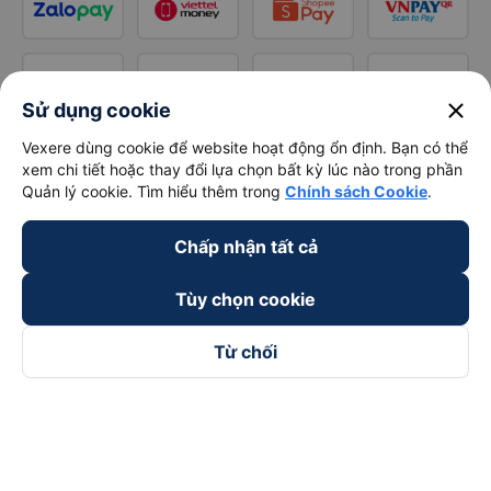
close
Sử dụng cookie
Vexere dùng cookie để website hoạt động ổn định. Bạn có thể
xem chi tiết hoặc thay đổi lựa chọn bất kỳ lúc nào trong phần
Quản lý cookie. Tìm hiểu thêm trong
Chính sách Cookie
.
Chấp nhận tất cả
Tùy chọn cookie
Từ chối
Theo dõi chúng tôi trên
Facebook
Tiktok
Youtube
Công ty TNHH Thương Mại Dịch Vụ Vexere