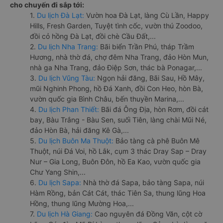
cho chuyến đi sắp tới:
1.
Du lịch Đà Lạt:
Vườn hoa Đà Lạt, làng Cù Lần, Happy
Hills, Fresh Garden, Tuyệt tình cốc, vườn thú Zoodoo,
đồi cỏ hồng Đà Lạt, đồi chè Cầu Đất,...
2.
Du lịch Nha Trang:
Bãi biển Trần Phú, tháp Trầm
Hương, nhà thờ đá, chợ đêm Nha Trang, đảo Hòn Mun,
nhà ga Nha Trang, đảo Điệp Sơn, thác bà Ponagar,...
3.
Du lịch Vũng Tàu:
Ngọn hải đăng, Bãi Sau, Hồ Mây,
mũi Nghinh Phong, hồ Đá Xanh, đồi Con Heo, hòn Bà,
vườn quốc gia Bình Châu, bến thuyền Marina,...
4.
Du lịch Phan Thiết:
Bãi đá Ông Địa, hòn Rơm, đồi cát
bay, Bàu Trắng - Bàu Sen, suối Tiên, làng chài Mũi Né,
đảo Hòn Bà, hải đăng Kê Gà,...
5.
Du lịch Buôn Ma Thuột:
Bảo tàng cà phê Buôn Mê
Thuột, núi Đá Voi, hồ Lắk, cụm 3 thác Dray Sap – Dray
Nur – Gia Long, Buôn Đôn, hồ Ea Kao, vườn quốc gia
Chư Yang Shin,...
6.
Du lịch Sapa:
Nhà thờ đá Sapa, bảo tàng Sapa, núi
Hàm Rồng, bản Cát Cát, thác Tiên Sa, thung lũng Hoa
Hồng, thung lũng Mường Hoa,...
7.
Du lịch Hà Giang:
Cao nguyên đá Đồng Văn, cột cờ