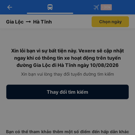
arrow_back
Tải app Vexere ngay!
Tải app Vexere
-30k
Mở app
Mở app
Nhận ưu đãi thành viên độc
-30k/ghế khi đặt vé máy bay qua
quyền
app
Gia Lộc
Hà Tĩnh
Chọn ngày
Xin lỗi bạn vì sự bất tiện này. Vexere sẽ cập nhật
ngay khi có thông tin xe hoạt động trên tuyến
đường Gia Lộc đi Hà Tĩnh ngày 10/08/2026
Xin bạn vui lòng thay đổi tuyến đường tìm kiếm
Thay đổi tìm kiếm
Bạn có thể tham khảo thêm một số điểm đến hấp dẫn khác