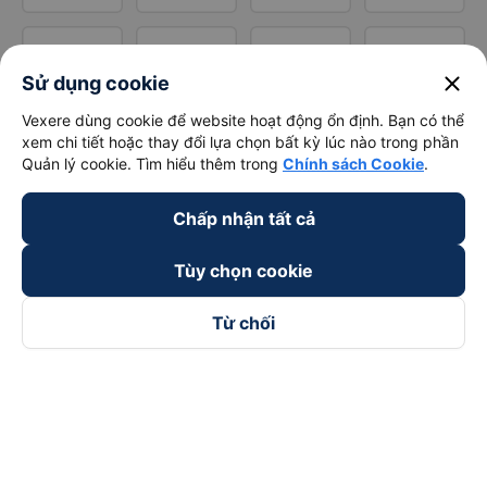
close
Sử dụng cookie
Vexere dùng cookie để website hoạt động ổn định. Bạn có thể
xem chi tiết hoặc thay đổi lựa chọn bất kỳ lúc nào trong phần
Quản lý cookie. Tìm hiểu thêm trong
Chính sách Cookie
.
Chấp nhận tất cả
Tùy chọn cookie
Từ chối
Theo dõi chúng tôi trên
Facebook
Tiktok
Youtube
Công ty TNHH Thương Mại Dịch Vụ Vexere