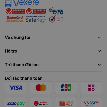
keyboard_arrow_down
Về chúng tôi
keyboard_arrow_down
Hỗ trợ
keyboard_arrow_down
Trở thành đối tác
Đối tác thanh toán