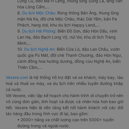
Lũng Cú, đèo Mã Pí Lèng, thung lũng Sủng Là, làng văn
hóa Lũng Cẩm,...
8.
Du lịch Mộc Châu:
Rừng thông Bản Áng, thung lũng
mận Nà Ka, đồi chè Mộc Châu, thác Dải Yếm, bản Pa
Phách, hang dơi, khu du lịch Happy Land,...
9.
Du lịch Hải Phòng:
Biển Đồ Sơn, đảo Hòn Dấu, vịnh
Lan Hạ, đảo Bạch Long Vỹ, núi Voi, khu di tích Tràng
Kênh,...
10.
Du lịch Nghệ An:
Biển Cửa Lò, đảo Lan Châu, vườn
quốc gia Pù Mát, đồi chè Thanh Chương, đảo Hòn Ngư,
cánh đồng hoa hướng dương, đồng cừu Nghệ An, biển
Thiên Cầm,...
Vexere.com
là hệ thống hỗ trợ đặt vé xe khách, máy bay, tàu
hoả và thuê xe máy, xe du lịch trên nhiều tuyến đường khắp
cả nước.
Với Vexere, việc lập kế hoạch cho hành trình di chuyển trở nên
vô cùng đơn giản, linh hoạt và được cá nhân hóa hơn bao giờ
hết. Vexere hiện là nền tảng kết nối hành khách với các đối
tác hàng đầu trong lĩnh vực đi lại, bao gồm:
• 2000+ hãng xe chất lượng cao trên 5000+ tuyến
đường trong và ngoài nước.