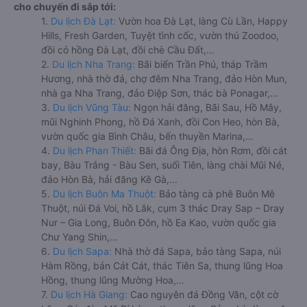
cho chuyến đi sắp tới:
1.
Du lịch Đà Lạt:
Vườn hoa Đà Lạt, làng Cù Lần, Happy
Hills, Fresh Garden, Tuyệt tình cốc, vườn thú Zoodoo,
đồi cỏ hồng Đà Lạt, đồi chè Cầu Đất,...
2.
Du lịch Nha Trang:
Bãi biển Trần Phú, tháp Trầm
Hương, nhà thờ đá, chợ đêm Nha Trang, đảo Hòn Mun,
nhà ga Nha Trang, đảo Điệp Sơn, thác bà Ponagar,...
3.
Du lịch Vũng Tàu:
Ngọn hải đăng, Bãi Sau, Hồ Mây,
mũi Nghinh Phong, hồ Đá Xanh, đồi Con Heo, hòn Bà,
vườn quốc gia Bình Châu, bến thuyền Marina,...
4.
Du lịch Phan Thiết:
Bãi đá Ông Địa, hòn Rơm, đồi cát
bay, Bàu Trắng - Bàu Sen, suối Tiên, làng chài Mũi Né,
đảo Hòn Bà, hải đăng Kê Gà,...
5.
Du lịch Buôn Ma Thuột:
Bảo tàng cà phê Buôn Mê
Thuột, núi Đá Voi, hồ Lắk, cụm 3 thác Dray Sap – Dray
Nur – Gia Long, Buôn Đôn, hồ Ea Kao, vườn quốc gia
Chư Yang Shin,...
6.
Du lịch Sapa:
Nhà thờ đá Sapa, bảo tàng Sapa, núi
Hàm Rồng, bản Cát Cát, thác Tiên Sa, thung lũng Hoa
Hồng, thung lũng Mường Hoa,...
7.
Du lịch Hà Giang:
Cao nguyên đá Đồng Văn, cột cờ