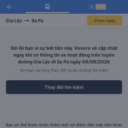
arrow_back
Tải app Vexere ngay!
Tải app Vexere
-30k
Mở app
Mở app
Nhận ưu đãi thành viên độc
-30k/ghế khi đặt vé máy bay qua
quyền
app
Gia Lộc
Sa Pa
Chọn ngày
Xin lỗi bạn vì sự bất tiện này. Vexere sẽ cập nhật
ngay khi có thông tin xe hoạt động trên tuyến
đường Gia Lộc đi Sa Pa ngày 09/08/2026
Xin bạn vui lòng thay đổi tuyến đường tìm kiếm
Thay đổi tìm kiếm
Bạn có thể tham khảo thêm một số điểm đến hấp dẫn khác