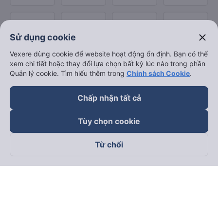
close
Sử dụng cookie
Vexere dùng cookie để website hoạt động ổn định. Bạn có thể
xem chi tiết hoặc thay đổi lựa chọn bất kỳ lúc nào trong phần
Quản lý cookie. Tìm hiểu thêm trong
Chính sách Cookie
.
Chấp nhận tất cả
Tùy chọn cookie
Từ chối
Theo dõi chúng tôi trên
Facebook
Tiktok
Youtube
Công ty TNHH Thương Mại Dịch Vụ Vexere