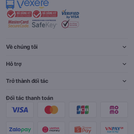
keyboard_arrow_down
Về chúng tôi
keyboard_arrow_down
Hỗ trợ
keyboard_arrow_down
Trở thành đối tác
Đối tác thanh toán