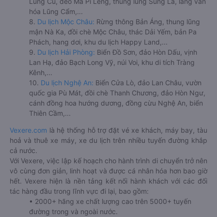
Lũng Cú, đèo Mã Pí Lèng, thung lũng Sủng Là, làng văn
hóa Lũng Cẩm,...
8.
Du lịch Mộc Châu:
Rừng thông Bản Áng, thung lũng
mận Nà Ka, đồi chè Mộc Châu, thác Dải Yếm, bản Pa
Phách, hang dơi, khu du lịch Happy Land,...
9.
Du lịch Hải Phòng:
Biển Đồ Sơn, đảo Hòn Dấu, vịnh
Lan Hạ, đảo Bạch Long Vỹ, núi Voi, khu di tích Tràng
Kênh,...
10.
Du lịch Nghệ An:
Biển Cửa Lò, đảo Lan Châu, vườn
quốc gia Pù Mát, đồi chè Thanh Chương, đảo Hòn Ngư,
cánh đồng hoa hướng dương, đồng cừu Nghệ An, biển
Thiên Cầm,...
Vexere.com
là hệ thống hỗ trợ đặt vé xe khách, máy bay, tàu
hoả và thuê xe máy, xe du lịch trên nhiều tuyến đường khắp
cả nước.
Với Vexere, việc lập kế hoạch cho hành trình di chuyển trở nên
vô cùng đơn giản, linh hoạt và được cá nhân hóa hơn bao giờ
hết. Vexere hiện là nền tảng kết nối hành khách với các đối
tác hàng đầu trong lĩnh vực đi lại, bao gồm:
• 2000+ hãng xe chất lượng cao trên 5000+ tuyến
đường trong và ngoài nước.