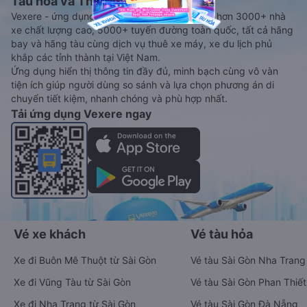
Tàu hoả và Thuê xe
Vexere - ứng dụng đặt vé đa phương tiện với hơn 3000+ nhà
xe chất lượng cao, 5000+ tuyến đường toàn quốc, tất cả hãng
bay và hãng tàu cùng dịch vụ thuê xe máy, xe du lịch phủ
khắp các tỉnh thành tại Việt Nam.
Ứng dụng hiển thị thông tin đầy đủ, minh bạch cùng vô vàn
tiện ích giúp người dùng so sánh và lựa chọn phương án di
chuyển tiết kiệm, nhanh chóng và phù hợp nhất.
Tải ứng dụng Vexere ngay
Vé xe khách
Vé tàu hỏa
Xe đi Buôn Mê Thuột từ Sài Gòn
Vé tàu Sài Gòn Nha Trang
Xe đi Vũng Tàu từ Sài Gòn
Vé tàu Sài Gòn Phan Thiết
Xe đi Nha Trang từ Sài Gòn
Vé tàu Sài Gòn Đà Nẵng