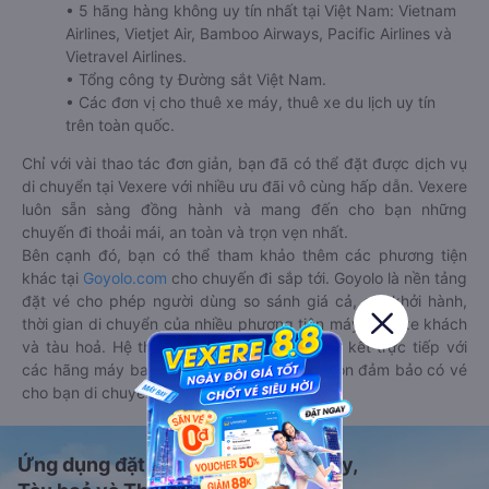
• 5 hãng hàng không uy tín nhất tại Việt Nam: Vietnam
Airlines, Vietjet Air, Bamboo Airways, Pacific Airlines và
Vietravel Airlines.
• Tổng công ty Đường sắt Việt Nam.
• Các đơn vị cho thuê xe máy, thuê xe du lịch uy tín
trên toàn quốc.
Chỉ với vài thao tác đơn giản, bạn đã có thể đặt được dịch vụ
di chuyển tại Vexere với nhiều ưu đãi vô cùng hấp dẫn. Vexere
luôn sẵn sàng đồng hành và mang đến cho bạn những
chuyến đi thoải mái, an toàn và trọn vẹn nhất.
Bên cạnh đó, bạn có thể tham khảo thêm các phương tiện
khác tại
Goyolo.com
cho chuyến đi sắp tới. Goyolo là nền tảng
đặt vé cho phép người dùng so sánh giá cả, giờ khởi hành,
thời gian di chuyển của nhiều phương tiện máy bay, xe khách
và tàu hoả. Hệ thống của Goyolo được liên kết trực tiếp với
các hãng máy bay, xe khách và tàu hoả, luôn đảm bảo có vé
cho bạn di chuyển.
Ứng dụng đặt vé Xe khách, Máy bay,