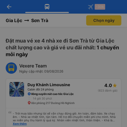
arrow_back
Tải app Vexere ngay!
Tải app Vexere
-30k
Mở app
Mở app
Nhận ưu đãi thành viên độc
-30k/ghế khi đặt vé máy bay qua
quyền
app
Gia Lộc
Sơn Trà
Chọn ngày
Đặt mua vé xe 4 nhà xe đi Sơn Trà từ Gia Lộc
chất lượng cao và giá vé ưu đãi nhất
: 1 chuyến
mỗi ngày
Vexere Team
Ngày cập nhật: 09/08/2026
Duy Khánh Limousine
4.0
Cabin đôi 24 phòng
(823 đánh giá)
Vòng xuyến nút cao tốc Gia Lộc
14 giờ 30 phút
Văn phòng 217 Đường Hồ Nghinh
- Trời mưa bão nhưng tài xế vẫn chạy đúng giờ. An toàn, đảm bảo. Xe chạy
êm. - Nhà xe nhiệt tình, tận tâm. Hỗ trợ đổi chuyến miễn phí cho mình. Nhà
xe miễn phụ thu hành lý quá ký. Nhân viên nhiệt tình, thân thiện. - Khá là
thích tài xế. Lái xe an toàn. Chu đáo, thân thiện, nhiệt tình. - Xe ngồi thoải
Xem thêm