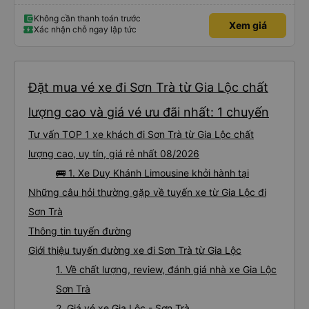
mái, có massage, có ổ cắm sạc. - Giữa trời mưa bão, mình vẫn kịp giờ
check-in sân bay nên cho 5 sao.
Không cần thanh toán trước
Xem giá
Xác nhận chỗ ngay lập tức
Đặt mua vé xe đi Sơn Trà từ Gia Lộc chất
lượng cao và giá vé ưu đãi nhất: 1 chuyến
Tư vấn TOP 1 xe khách đi Sơn Trà từ Gia Lộc chất
lượng cao, uy tín, giá rẻ nhất 08/2026
🚌 1. Xe Duy Khánh Limousine khởi hành tại
Những câu hỏi thường gặp về tuyến xe từ Gia Lộc đi
Sơn Trà
Thông tin tuyến đường
Giới thiệu tuyến đường xe đi Sơn Trà từ Gia Lộc
1. Về chất lượng, review, đánh giá nhà xe Gia Lộc
Sơn Trà
2. Giá vé xe Gia Lộc - Sơn Trà