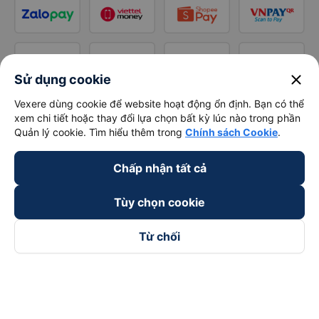
close
Sử dụng cookie
Vexere dùng cookie để website hoạt động ổn định. Bạn có thể
xem chi tiết hoặc thay đổi lựa chọn bất kỳ lúc nào trong phần
Quản lý cookie. Tìm hiểu thêm trong
Chính sách Cookie
.
Chấp nhận tất cả
Tùy chọn cookie
Từ chối
Theo dõi chúng tôi trên
Facebook
Tiktok
Youtube