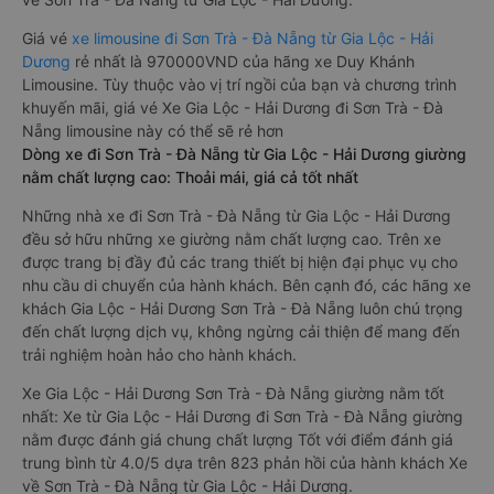
Giá vé
xe limousine đi Sơn Trà - Đà Nẵng từ Gia Lộc - Hải
Dương
rẻ nhất là 970000VND của hãng xe Duy Khánh
Limousine. Tùy thuộc vào vị trí ngồi của bạn và chương trình
khuyến mãi, giá vé Xe Gia Lộc - Hải Dương đi Sơn Trà - Đà
Nẵng limousine này có thể sẽ rẻ hơn
Dòng xe đi Sơn Trà - Đà Nẵng từ Gia Lộc - Hải Dương giường
nằm chất lượng cao: Thoải mái, giá cả tốt nhất
Những nhà xe đi Sơn Trà - Đà Nẵng từ Gia Lộc - Hải Dương
đều sở hữu những xe giường nằm chất lượng cao. Trên xe
được trang bị đầy đủ các trang thiết bị hiện đại phục vụ cho
nhu cầu di chuyển của hành khách. Bên cạnh đó, các hãng xe
khách Gia Lộc - Hải Dương Sơn Trà - Đà Nẵng luôn chú trọng
đến chất lượng dịch vụ, không ngừng cải thiện để mang đến
trải nghiệm hoàn hảo cho hành khách.
Xe Gia Lộc - Hải Dương Sơn Trà - Đà Nẵng giường nằm tốt
nhất: Xe từ Gia Lộc - Hải Dương đi Sơn Trà - Đà Nẵng giường
nằm được đánh giá chung chất lượng Tốt với điểm đánh giá
trung bình từ 4.0/5 dựa trên 823 phản hồi của hành khách Xe
về Sơn Trà - Đà Nẵng từ Gia Lộc - Hải Dương.