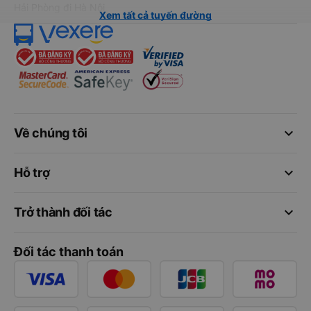
Hải Phòng đi Hà Nội
Xem tất cả tuyến đường
keyboard_arrow_down
Về chúng tôi
keyboard_arrow_down
Hỗ trợ
keyboard_arrow_down
Trở thành đối tác
Đối tác thanh toán