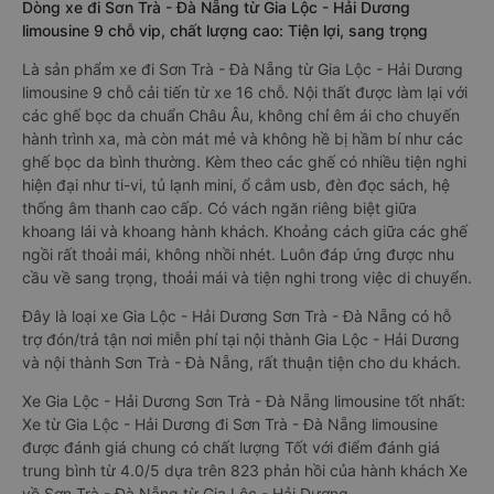
Dòng xe đi Sơn Trà - Đà Nẵng từ Gia Lộc - Hải Dương
limousine 9 chỗ vip, chất lượng cao: Tiện lợi, sang trọng
Là sản phẩm xe đi Sơn Trà - Đà Nẵng từ Gia Lộc - Hải Dương
limousine 9 chỗ cải tiến từ xe 16 chỗ. Nội thất được làm lại với
các ghế bọc da chuẩn Châu Âu, không chỉ êm ái cho chuyến
hành trình xa, mà còn mát mẻ và không hề bị hầm bí như các
ghế bọc da bình thường. Kèm theo các ghế có nhiều tiện nghi
hiện đại như ti-vi, tủ lạnh mini, ổ cắm usb, đèn đọc sách, hệ
thống âm thanh cao cấp. Có vách ngăn riêng biệt giữa
khoang lái và khoang hành khách. Khoảng cách giữa các ghế
ngồi rất thoải mái, không nhồi nhét. Luôn đáp ứng được nhu
cầu về sang trọng, thoải mái và tiện nghi trong việc di chuyển.
Đây là loại xe Gia Lộc - Hải Dương Sơn Trà - Đà Nẵng có hỗ
trợ đón/trả tận nơi miễn phí tại nội thành Gia Lộc - Hải Dương
và nội thành Sơn Trà - Đà Nẵng, rất thuận tiện cho du khách.
Xe Gia Lộc - Hải Dương Sơn Trà - Đà Nẵng limousine tốt nhất:
Xe từ Gia Lộc - Hải Dương đi Sơn Trà - Đà Nẵng limousine
được đánh giá chung có chất lượng Tốt với điểm đánh giá
trung bình từ 4.0/5 dựa trên 823 phản hồi của hành khách Xe
về Sơn Trà - Đà Nẵng từ Gia Lộc - Hải Dương.