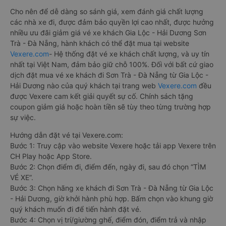
Cho nên để dễ dàng so sánh giá, xem đánh giá chất lượng
các nhà xe đi, được đảm bảo quyền lợi cao nhất, được hưởng
nhiều ưu đãi giảm giá vé xe khách Gia Lộc - Hải Dương Sơn
Trà - Đà Nẵng, hành khách có thể đặt mua tại website
Vexere.com
- Hệ thống đặt vé xe khách chất lượng, và uy tín
nhất tại Việt Nam, đảm bảo giữ chỗ 100%. Đối với bất cứ giao
dịch đặt mua vé xe khách đi Sơn Trà - Đà Nẵng từ Gia Lộc -
Hải Dương nào của quý khách tại trang web
Vexere.com
đều
được Vexere cam kết giải quyết sự cố. Chính sách tặng
coupon giảm giá hoặc hoàn tiền sẽ tùy theo từng trường hợp
sự việc.
Hướng dẫn đặt vé tại Vexere.com:
Bước 1: Truy cập vào website Vexere hoặc tải app Vexere trên
CH Play hoặc App Store.
Bước 2: Chọn điểm đi, điểm đến, ngày đi, sau đó chọn “TÌM
VÉ XE”.
Bước 3: Chọn hãng xe khách đi Sơn Trà - Đà Nẵng từ Gia Lộc
- Hải Dương, giờ khởi hành phù hợp. Bấm chọn vào khung giờ
quý khách muốn đi để tiến hành đặt vé.
Bước 4: Chọn vị trí/giường ghế, điểm đón, điểm trả và nhập