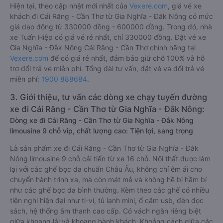
Hiện tại, theo cập nhật mới nhất của
Vexere.com
, giá vé xe
khách đi Cái Răng - Cần Thơ từ Gia Nghĩa - Đắk Nông có mức
giá dao động từ 330000 đồng - 600000 đồng. Trong đó, nhà
xe Tuấn Hiệp có giá vé rẻ nhất, chỉ 330000 đồng. Đặt vé xe
Gia Nghĩa - Đắk Nông Cái Răng - Cần Thơ chính hãng tại
Vexere.com
để có giá rẻ nhất, đảm bảo giữ chỗ 100% và hỗ
trợ đổi trả vé miễn phí. Tổng đài tư vấn, đặt vé và đổi trả vé
miễn phí:
1900 888684
.
3. Giới thiệu, tư vấn các dòng xe chạy tuyến đường
xe đi Cái Răng - Cần Thơ từ Gia Nghĩa - Đắk Nông:
Dòng xe đi Cái Răng - Cần Thơ từ Gia Nghĩa - Đắk Nông
limousine 9 chỗ vip, chất lượng cao: Tiện lợi, sang trọng
Là sản phẩm xe đi Cái Răng - Cần Thơ từ Gia Nghĩa - Đắk
Nông limousine 9 chỗ cải tiến từ xe 16 chỗ. Nội thất được làm
lại với các ghế bọc da chuẩn Châu Âu, không chỉ êm ái cho
chuyến hành trình xa, mà còn mát mẻ và không hề bị hầm bí
như các ghế bọc da bình thường. Kèm theo các ghế có nhiều
tiện nghi hiện đại như ti-vi, tủ lạnh mini, ổ cắm usb, đèn đọc
sách, hệ thống âm thanh cao cấp. Có vách ngăn riêng biệt
giữa khoang lái và khoang hành khách. Khoảng cách giữa các