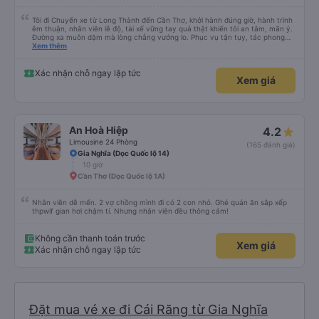
Tôi đi Chuyến xe từ Long Thành đến Cần Thơ, khởi hành đúng giờ, hành trình
êm thuận, nhân viên lễ độ, tài xế vững tay quả thật khiến tôi an tâm, mãn ý.
Đường xa muôn dặm mà lòng chẳng vướng lo. Phục vụ tận tụy, tác phong
nghiêm cẩn, hiếm thấy giữa thời buổi kim tiền vội vã. Xã hội loạn đạo. Xin gửi
Xem thêm
lời tán dương chân thành, kính chúc nhà xe ngày một hưng thịnh, vạn lộ bình
an.”
Xác nhận chỗ ngay lập tức
Xem giá
An Hoà Hiệp
4.2
Limousine 24 Phòng
(165 đánh giá)
Gia Nghĩa (Dọc Quốc lộ 14)
10 giờ
Cần Thơ (Dọc Quốc lộ 1A)
Nhân viên dễ mến. 2 vợ chồng mình đi có 2 con nhỏ. Ghé quán ăn sắp xếp
thpwif gian hơi chậm tí. Nhưng nhân viên đều thông cảm!
Không cần thanh toán trước
Xem giá
Xác nhận chỗ ngay lập tức
Đặt mua vé xe đi Cái Răng từ Gia Nghĩa