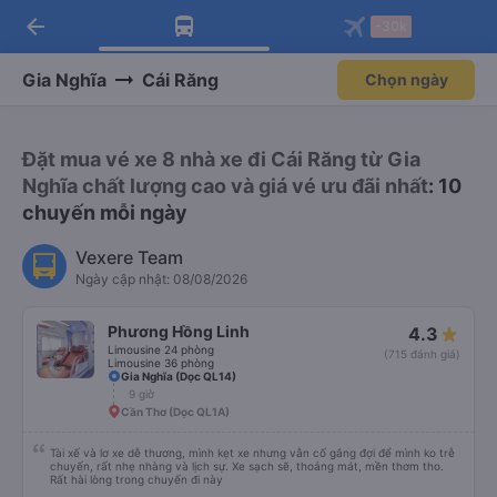
arrow_back
Tải app Vexere ngay!
Tải app Vexere
-30k
Mở app
Mở app
Nhận ưu đãi thành viên độc
-30k/ghế khi đặt vé máy bay qua
quyền
app
Gia Nghĩa
Cái Răng
Chọn ngày
Đặt mua vé xe 8 nhà xe đi Cái Răng từ Gia
Nghĩa chất lượng cao và giá vé ưu đãi nhất
: 10
chuyến mỗi ngày
Vexere Team
Ngày cập nhật: 08/08/2026
Phương Hồng Linh
4.3
Limousine 24 phòng
(715 đánh giá)
Limousine 36 phòng
Gia Nghĩa (Dọc QL14)
9 giờ
Cần Thơ (Dọc QL1A)
Tài xế và lơ xe dễ thương, mình kẹt xe nhưng vẫn cố gắng đợi để mình ko trễ
chuyến, rất nhẹ nhàng và lịch sự. Xe sạch sẽ, thoáng mát, mền thơm tho.
Rất hài lòng trong chuyến đi này