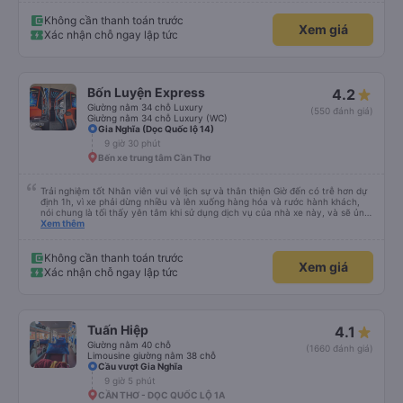
Không cần thanh toán trước
Xem giá
Xác nhận chỗ ngay lập tức
Bốn Luyện Express
4.2
Giường nằm 34 chỗ Luxury
(550 đánh giá)
Giường nằm 34 chỗ Luxury (WC)
Gia Nghĩa (Dọc Quốc lộ 14)
9 giờ 30 phút
Bến xe trung tâm Cần Thơ
Trải nghiệm tốt Nhân viên vui vẻ lịch sự và thân thiện Giờ đến có trễ hơn dự
định 1h, vì xe phải dừng nhiều và lên xuống hàng hóa và rước hành khách,
nói chung là tối thấy yên tâm khi sử dụng dịch vụ của nhà xe này, và sẽ ủng
hộ và giới thiệu cho người thân sử dụng dịch vụ của nhà xe này
Xem thêm
Không cần thanh toán trước
Xem giá
Xác nhận chỗ ngay lập tức
Tuấn Hiệp
4.1
Giường nằm 40 chỗ
(1660 đánh giá)
Limousine giường nằm 38 chỗ
Cầu vượt Gia Nghĩa
9 giờ 5 phút
CẦN THƠ - DỌC QUỐC LỘ 1A