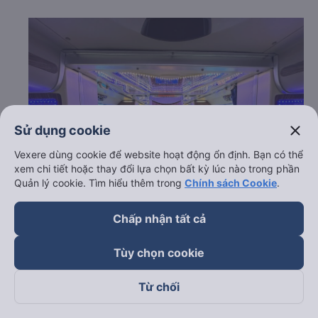
close
Sử dụng cookie
Vexere dùng cookie để website hoạt động ổn định. Bạn có thể
xem chi tiết hoặc thay đổi lựa chọn bất kỳ lúc nào trong phần
Quản lý cookie. Tìm hiểu thêm trong
Chính sách Cookie
.
Chấp nhận tất cả
c. Lộ trình, giờ khởi hành và giờ kết thúc của xe khách
Tùy chọn cookie
Tuấn Hiệp
Giờ xuất phát ở Gia Nghĩa - Đắk Nông: 18:10, 21:51
Từ chối
Giờ đến nơi ở Cái Răng - Cần Thơ: 03:16, 06:57
Thời gian chạy từ Gia Nghĩa - Đắk Nông đi Cái Răng