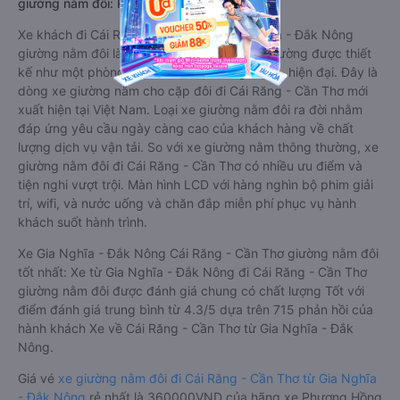
giường nằm đôi: Riêng tư, đầy đủ tiện nghi
Xe khách đi Cái Răng - Cần Thơ từ Gia Nghĩa - Đắk Nông
giường nằm đôi là loại xe đặc biệt. Với mỗi giường được thiết
kế như một phòng ngủ khách sạn sang trọng, hiện đại. Đây là
dòng xe giường nằm cho cặp đôi đi Cái Răng - Cần Thơ mới
xuất hiện tại Việt Nam. Loại xe giường nằm đôi ra đời nhằm
đáp ứng yêu cầu ngày càng cao của khách hàng về chất
lượng dịch vụ vận tải. So với xe giường nằm thông thường, xe
giường nằm đôi đi Cái Răng - Cần Thơ có nhiều ưu điểm và
tiện nghi vượt trội. Màn hình LCD với hàng nghìn bộ phim giải
trí, wifi, và nước uống và chăn đắp miễn phí phục vụ hành
khách suốt hành trình.
Xe Gia Nghĩa - Đắk Nông Cái Răng - Cần Thơ giường nằm đôi
tốt nhất: Xe từ Gia Nghĩa - Đắk Nông đi Cái Răng - Cần Thơ
giường nằm đôi được đánh giá chung có chất lượng Tốt với
điểm đánh giá trung bình từ 4.3/5 dựa trên 715 phản hồi của
hành khách Xe về Cái Răng - Cần Thơ từ Gia Nghĩa - Đắk
Nông.
Giá vé
xe giường nằm đôi đi Cái Răng - Cần Thơ từ Gia Nghĩa
- Đắk Nông
rẻ nhất là 360000VND của hãng xe Phương Hồng