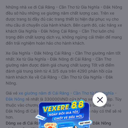
Những nhà xe đi Cái Răng - Cần Thơ từ Gia Nghĩa - Đắk Nông
đều sở hữu những xe giường nằm chất lượng cao. Trên xe
được trang bị đầy đủ các trang thiết bị hiện đại phục vụ cho
nhu cầu di chuyển của hành khách. Bên cạnh đó, các hãng xe
khách Gia Nghĩa - Đắk Nông Cái Răng - Cần Thơ luôn chú
trọng đến chất lượng dịch vụ, không ngừng cải thiện để mang
đến trải nghiệm hoàn hảo cho hành khách.
Xe Gia Nghĩa - Đắk Nông Cái Răng - Cần Thơ giường nằm tốt
nhất: Xe từ Gia Nghĩa - Đắk Nông đi Cái Răng - Cần Thơ
giường nằm được đánh giá chung chất lượng Tốt với điểm
đánh giá trung bình từ 4.3/5 dựa trên 4290 phản hồi của
hành khách Xe về Cái Răng - Cần Thơ từ Gia Nghĩa - Đắk
Nông.
Giá vé
xe giường nằm đi Cái Răng - Cần Thơ từ Gia Nghĩa -
Đắk Nông
rẻ nhất là 330000VND của hãng xe Tuấn Hiệp. Tùy
thuộc vào chương trình khuyến mãi, giá vé Xe Gia Nghĩa -
Đắk Nông đi Cái Răng - Cần Thơ giường nằm này có thể sẽ rẻ
hơn.
Dòng xe đi Cái Răng - Cần Thơ từ Gia Nghĩa - Đắk Nông