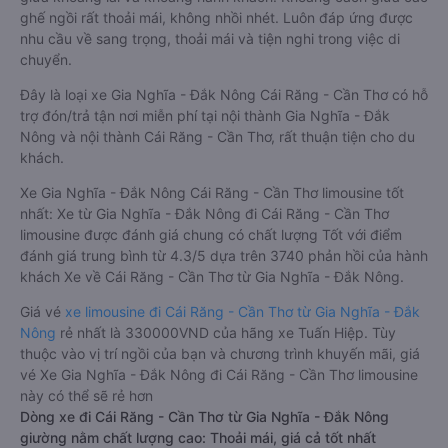
ghế ngồi rất thoải mái, không nhồi nhét. Luôn đáp ứng được
nhu cầu về sang trọng, thoải mái và tiện nghi trong việc di
chuyển.
Đây là loại xe Gia Nghĩa - Đắk Nông Cái Răng - Cần Thơ có hỗ
trợ đón/trả tận nơi miễn phí tại nội thành Gia Nghĩa - Đắk
Nông và nội thành Cái Răng - Cần Thơ, rất thuận tiện cho du
khách.
Xe Gia Nghĩa - Đắk Nông Cái Răng - Cần Thơ limousine tốt
nhất: Xe từ Gia Nghĩa - Đắk Nông đi Cái Răng - Cần Thơ
limousine được đánh giá chung có chất lượng Tốt với điểm
đánh giá trung bình từ 4.3/5 dựa trên 3740 phản hồi của hành
khách Xe về Cái Răng - Cần Thơ từ Gia Nghĩa - Đắk Nông.
Giá vé
xe limousine đi Cái Răng - Cần Thơ từ Gia Nghĩa - Đắk
Nông
rẻ nhất là 330000VND của hãng xe Tuấn Hiệp. Tùy
thuộc vào vị trí ngồi của bạn và chương trình khuyến mãi, giá
vé Xe Gia Nghĩa - Đắk Nông đi Cái Răng - Cần Thơ limousine
này có thể sẽ rẻ hơn
Dòng xe đi Cái Răng - Cần Thơ từ Gia Nghĩa - Đắk Nông
giường nằm chất lượng cao: Thoải mái, giá cả tốt nhất