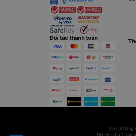
Đối tác thanh toán
Th
Địa chỉ đăng
Địa chỉ
:
Lầu 2, toà 