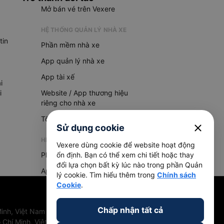
Mở bán vé trên Vexere
HỆ THỐNG QUẢN LÝ NHÀ XE
tin
Phần mềm nhà xe
App quản lý nhà xe
App tài xế
i
i
Website / App thương hiệu
riêng cho nhà xe
Tổng đài AI
close
Sử dụng cookie
HỆ THỐNG QUẢN LÝ HÀNG HOÁ
Vexere dùng cookie để website hoạt động
Phần mềm quản lý hàng hoá
ổn định. Bạn có thể xem chi tiết hoặc thay
đổi lựa chọn bất kỳ lúc nào trong phần Quản
App quản lý hàng hoá
lý cookie. Tìm hiểu thêm trong
Chính sách
Cookie
.
Chấp nhận tất cả
inh, Việt Nam
 Chí Minh, Việt Nam