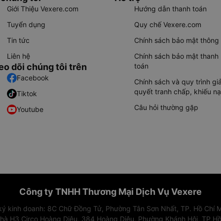
Giới Thiệu Vexere.com
Hướng dẫn thanh toán
Tuyển dụng
Quy chế Vexere.com
Tin tức
Chính sách bảo mật thông 
Liên hệ
Chính sách bảo mật thanh
eo dõi chúng tôi trên
toán
Facebook
Chính sách và quy trình giả
quyết tranh chấp, khiếu nạ
Tiktok
Câu hỏi thường gặp
Youtube
Công ty TNHH Thương Mại Dịch Vụ Vexere
 ký kinh doanh: 8C Chữ Đồng Tử, Phường Tân Sơn Nhất, TP. Hồ Chí M
nhà H3 Circo Hoàng Diệu, 384 Hoàng Diệu, Phường Khánh Hội, TP Hồ