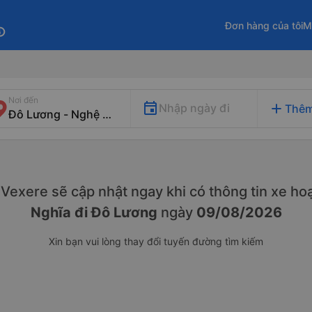
Đơn hàng của tôi
M
fo
Nơi đến
add
Nhập ngày đi
Thêm
y. Vexere sẽ cập nhật ngay khi có thông tin xe
hoạ
Nghĩa đi Đô Lương
ngày
09/08/2026
Xin bạn vui lòng thay đổi tuyến đường tìm kiếm