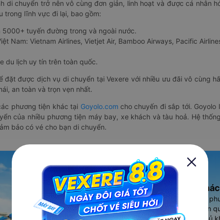
nh di chuyển trở nên vô cùng đơn giản, linh hoạt và được cá nhân h
 trong lĩnh vực đi lại, bao gồm:
n 5000+ tuyến đường trong và ngoài nước.
ệt Nam: Vietnam Airlines, Vietjet Air, Bamboo Airways, Pacific Airlines
 du lịch uy tín trên toàn quốc.
thể đặt được dịch vụ di chuyển tại Vexere với nhiều ưu đãi vô cùng 
i, an toàn và trọn vẹn nhất.
ác phương tiện khác tại
Goyolo.com
cho chuyến đi sắp tới. Goyolo
huyển của nhiều phương tiện máy bay, xe khách và tàu hoả. Hệ thống
đảm bảo có vé cho bạn di chuyển.
Ứng dụng đặt vé Xe khác
Vexere - ứng dụng đặt vé đa ph
cao, 5000+ tuyến đường toàn qu
vụ thuê xe máy, xe du lịch phủ k