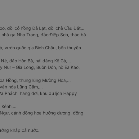
o, đồi cỏ hồng Đà Lạt, đồi chè Cầu Đất,...
 nhà ga Nha Trang, đảo Điệp Sơn, thác bà
à, vườn quốc gia Bình Châu, bến thuyền
 Né, đảo Hòn Bà, hải đăng Kê Gà,...
y Nur – Gia Long, Buôn Đôn, hồ Ea Kao,
Hoa Hồng, thung lũng Mường Hoa,...
văn hóa Lũng Cẩm,...
a Phách, hang dơi, khu du lịch Happy
 Kênh,...
n Ngư, cánh đồng hoa hướng dương, đồng
đường khắp cả nước.