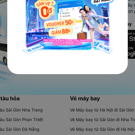
Ứng dụng hiển thị thông tin đầy 
người dùng so sánh và lựa chọn 
chóng và phù hợp nhất.
Tải ứng dụng Vexere ngay
 tàu hỏa
Vé máy bay
tàu Sài Gòn Nha Trang
Vé Máy bay từ Hà Nội đi Sài Gòn
tàu Sài Gòn Phan Thiết
Vé Máy bay từ Sài Gòn đi Nha T
tàu Sài Gòn Đà Nẵng
Vé Máy bay từ Sài Gòn đi Hà Nội