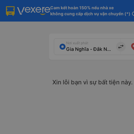
Cam kết hoàn 150% nếu nhà xe

không cung cấp dịch vụ vận chuyển (*)
in
Nơi xuất phát
import_export
Xin lỗi bạn vì sự bất tiện nà