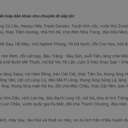
n hấp dẫn khác cho chuyến đi sắp tới:
ng Cù Lần, Happy Hills, Fresh Garden, Tuyệt tình cốc, vườn thú Zoodo
Phú, tháp Trầm Hương, nhà thờ đá, chợ đêm Nha Trang, đảo Hòn Mun,
Bãi Sau, Hồ Mây, mũi Nghinh Phong, hồ Đá Xanh, đồi Con Heo, hòn B
 hòn Rơm, đồi cát bay, Bàu Trắng - Bàu Sen, suối Tiên, làng chài Mũi
à phê Buôn Mê Thuột, núi Đá Voi, hồ Lắk, cụm 3 thác Dray Sap – Dra
o tàng Sapa, núi Hàm Rồng, bản Cát Cát, thác Tiên Sa, thung lũng 
ng Văn, cột cờ Lũng Cú, đèo Mã Pí Lèng, thung lũng Sủng Là, làng 
Áng, thung lũng mận Nà Ka, đồi chè Mộc Châu, thác Dải Yếm, bản P
o Hòn Dấu, vịnh Lan Hạ, đảo Bạch Long Vỹ, núi Voi, khu di tích Tràng
ảo Lan Châu, vườn quốc gia Pù Mát, đồi chè Thanh Chương, đảo Hò
hách, máy bay, tàu hoả và thuê xe máy, xe du lịch trên nhiều tuyến 