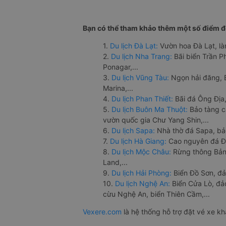
Bạn có thể tham khảo thêm một số điểm đế
1.
Du lịch Đà Lạt:
Vườn hoa Đà Lạt, là
2.
Du lịch Nha Trang:
Bãi biển Trần 
Ponagar,...
3.
Du lịch Vũng Tàu:
Ngọn hải đăng, 
Marina,...
4.
Du lịch Phan Thiết:
Bãi đá Ông Địa,
5.
Du lịch Buôn Ma Thuột:
Bảo tàng c
vườn quốc gia Chư Yang Shin,...
6.
Du lịch Sapa:
Nhà thờ đá Sapa, bả
7.
Du lịch Hà Giang:
Cao nguyên đá Đồ
8.
Du lịch Mộc Châu:
Rừng thông Bản 
Land,...
9.
Du lịch Hải Phòng:
Biển Đồ Sơn, đả
10.
Du lịch Nghệ An:
Biển Cửa Lò, đ
cừu Nghệ An, biển Thiên Cầm,...
Vexere.com
là hệ thống hỗ trợ đặt vé xe k