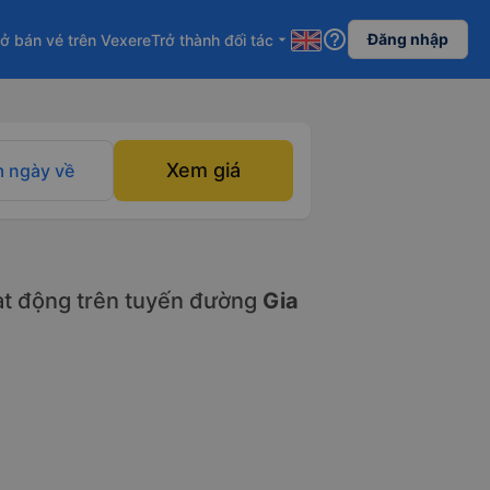
help_outline
Đăng nhập
ở bán vé trên Vexere
Trở thành đối tác
arrow_drop_down
Xem giá
 ngày về
t động trên tuyến đường
Gia