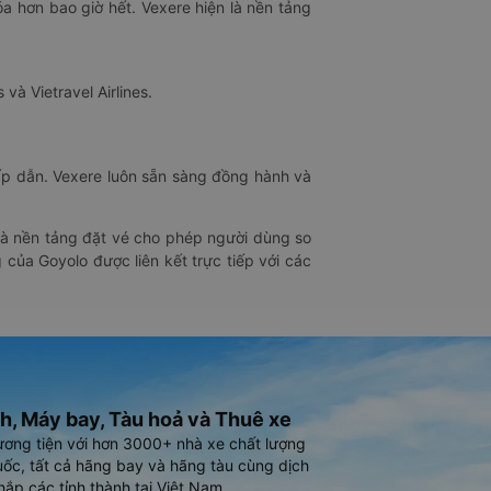
óa hơn bao giờ hết. Vexere hiện là nền tảng
 và Vietravel Airlines.
hấp dẫn. Vexere luôn sẵn sàng đồng hành và
 là nền tảng đặt vé cho phép người dùng so
 của Goyolo được liên kết trực tiếp với các
h, Máy bay, Tàu hoả và Thuê xe
ương tiện với hơn 3000+ nhà xe chất lượng
ốc, tất cả hãng bay và hãng tàu cùng dịch
hắp các tỉnh thành tại Việt Nam.